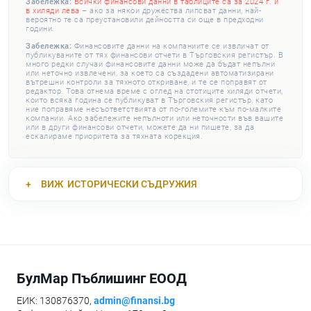
Забележка:
Всички финансови данни в таблиците са за 2024 г. и
в хиляди лева
– ако за някои дружества липсват данни, най-
вероятно те са преустановили дейността си още в предходни
години.
Забележка:
Финансовите данни на компаниите се извличат от
публикуваните от тях финансови отчети в Търговския регистър. В
много редки случаи финансовите данни може да бъдат непълни
или неточно извлечени, за което са създадени автоматизирани
вътрешни контроли за тяхното откриване, и те се поправят от
редактор. Това отнема време с оглед на стотиците хиляди отчети,
които всяка година се публикуват в Търговския регистър, като
ние поправяме несъответствията от по-големите към по-малките
компании. Ако забележите непълноти или неточности във вашите
или в други финансови отчети, можете да ни пишете, за да
ескалираме приоритета за тяхната корекция.
ВИЖ
ИСТОРИЧЕСКИ СЪДРУЖИЯ
БулМар Пъблишинг ЕООД
ЕИК: 130876370,
admin@finansi.bg