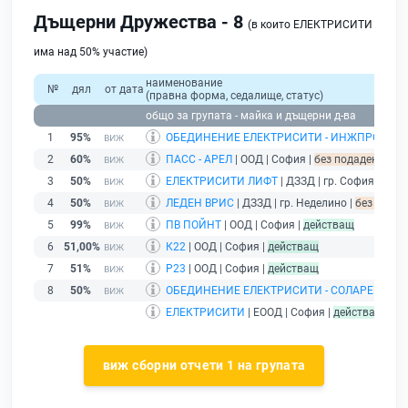
Дъщерни Дружества - 8
(в които ЕЛЕКТРИСИТИ
има над 50% участие)
наименование
№
дял
от дата
(правна форма, седалище, статус)
общо за групата - майка и дъщерни д-ва
1
95%
ОБЕДИНЕНИЕ ЕЛЕКТРИСИТИ - ИНЖПРОЕКТ -
2
60%
ПАСС - АРЕЛ
| ООД | София |
без подаден финан
3
50%
ЕЛЕКТРИСИТИ ЛИФТ
| ДЗЗД | гр. София |
без 
4
50%
ЛЕДЕН ВРИС
| ДЗЗД | гр. Неделино |
без подад
5
99%
ПВ ПОЙНТ
| ООД | София |
действащ
6
51,00%
К22
| ООД | София |
действащ
7
51%
Р23
| ООД | София |
действащ
8
50%
ОБЕДИНЕНИЕ ЕЛЕКТРИСИТИ - СОЛАРЕН ДО
ЕЛЕКТРИСИТИ
| ЕООД | София |
действащ
- др
виж сборни отчети 1 на групата