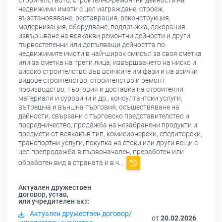
строителството, строително-ремонтни дейности на
недвижими имоти с цел изграждане, строеж,
възстановяване, реставрация, реконструкция,
модернизация, оборудване, поддръжка, декорация,
извършване на всякакви ремонтни дейности и други
първостепенни или допълващи дейността по
недвижимите имоти в най-широк смисъл за своя сметка
или за сметка на трети лица, извършването на ниско и
високо строителство във всичките им фази и на всички
видове строителство, строителство и ремонт
производство, търговия и доставка на строителни
материали и суровини и др., консултантски услуги,
вътрешна и външна търговия, осъществяване на
дейности, свързани с търговско представителство и
посредничество, продажба на незабранени продукти и
предмети от всякакъв тип, комисионерски, спедиторски,
транспортни услуги, покупка на стоки или други вещи с
цел препродажба в първоначален, преработен или
обработен вид в страната и в ч...
Актуален дружествен
договор, устав,
или учредителен акт:
Актуален дружествен договор/
от
20.02.2026