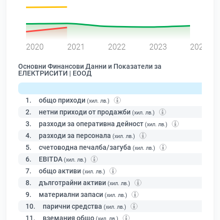
0
2020
2021
2022
2023
2024
Основни Финансови Данни и Показатели за
ЕЛЕКТРИСИТИ | ЕООД
1.
общо приходи
(хил. лв.)
2.
нетни приходи от продажби
(хил. лв.)
3.
разходи за оперативна дейност
(хил. лв.)
4.
разходи за персонала
(хил. лв.)
5.
счетоводна печалба/загуба
(хил. лв.)
6.
EBITDA
(хил. лв.)
7.
общо активи
(хил. лв.)
8.
дълготрайни активи
(хил. лв.)
9.
материални запаси
(хил. лв.)
10.
парични средства
(хил. лв.)
11.
вземания общо
(хил. лв.)