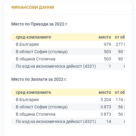
ФИНАНСОВИ ДАННИ
Място по Приходи за 2022 г.
сред компаниите
място
от общо
В България
979
277 019
В област София (столица)
503
90 178
В община Столична
503
90 178
По код на икономическа дейност (4321)
1
878
Място по Заплати за 2022 г.
сред компаниите
място
от общо
В България
5 204
174 403
В област София (столица)
3 873
56 378
В община Столична
3 873
56 378
По код на икономическа дейност (4321)
14
691