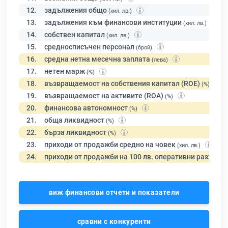
12.
задължения общо
(хил. лв.)
13.
задължения към финансови институции
(хил. лв.)
14.
собствен капитал
(хил. лв.)
15.
средносписъчен персонал
(брой)
16.
средна нетна месечна заплата
(лева)
17.
нетен марж
(%)
18.
възвращаемост на собствения капитал (ROE)
(%)
19.
възвращаемост на активите (ROA)
(%)
20.
финансова автономност
(%)
21.
обща ликвидност
(%)
22.
бърза ликвидност
(%)
23.
приходи от продажби средно на човек
(хил. лв.)
24.
приходи от продажби на 100 лв. оперативни разходи
виж финансови отчети и показатели
сравни с конкуренти