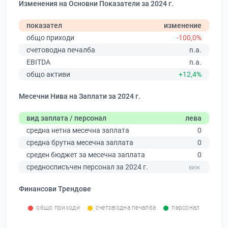
Изменения на Основни Показатели за 2024 г.
показател
изменение
общо приходи
-100,0%
счетоводна печалба
n.a.
EBITDA
n.a.
общо активи
+12,4%
Месечни Нива на Заплати за 2024 г.
вид заплата / персонал
лева
средна нетна месечна заплата
0
средна брутна месечна заплата
0
среден бюджет за месечна заплата
0
средносписъчен персонал за 2024 г.
Финансови Трендове
общо приходи
счетоводна печалба
персонал