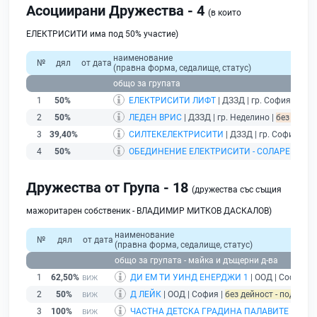
Асоциирани Дружества - 4
(в които
ЕЛЕКТРИСИТИ има под 50% участие)
наименование
№
дял
от дата
(правна форма, седалище, статус)
общо за групата
1
50%
ЕЛЕКТРИСИТИ ЛИФТ
| ДЗЗД | гр. София |
без 
2
50%
ЛЕДЕН ВРИС
| ДЗЗД | гр. Неделино |
без подад
3
39,40%
СИЛТЕКЕЛЕКТРИСИТИ
| ДЗЗД | гр. София |
бе
4
50%
ОБЕДИНЕНИЕ ЕЛЕКТРИСИТИ - СОЛАРЕН ДО
Дружества от Група - 18
(дружества със същия
мажоритарен собственик - ВЛАДИМИР МИТКОВ ДАСКАЛОВ)
наименование
№
дял
от дата
(правна форма, седалище, статус)
общо за групата - майка и дъщерни д-ва
1
62,50%
ДИ ЕМ ТИ УИНД ЕНЕРДЖИ 1
| ООД | София |
б
2
50%
Д ЛЕЙК
| ООД | София |
без дейност - подадена
3
100%
ЧАСТНА ДЕТСКА ГРАДИНА ПАЛАВИТЕ МАЛЧ