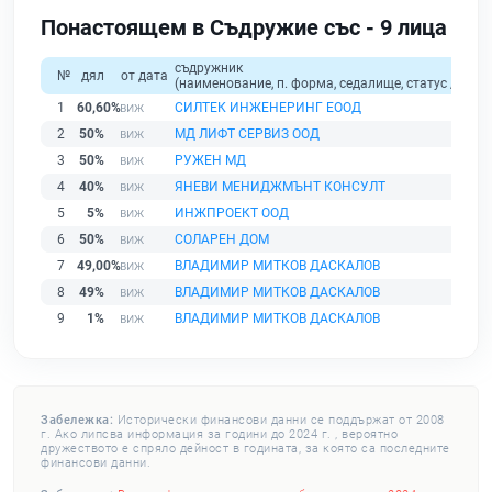
Понастоящем в Съдружие със - 9 лица
съдружник
№
дял
от дата
(наименование, п. форма, седалище, статус / физи
1
60,60%
СИЛТЕК ИНЖЕНЕРИНГ ЕООД
2
50%
МД ЛИФТ СЕРВИЗ ООД
3
50%
РУЖЕН МД
4
40%
ЯНЕВИ МЕНИДЖМЪНТ КОНСУЛТ
5
5%
ИНЖПРОЕКТ ООД
6
50%
СОЛАРЕН ДОМ
7
49,00%
ВЛАДИМИР МИТКОВ ДАСКАЛОВ
8
49%
ВЛАДИМИР МИТКОВ ДАСКАЛОВ
9
1%
ВЛАДИМИР МИТКОВ ДАСКАЛОВ
Забележка:
Исторически финансови данни се поддържат от 2008
г. Ако липсва информация за години до 2024 г. , вероятно
дружеството е спряло дейност в годината, за която са последните
финансови данни.