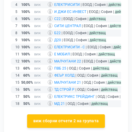
4
100%
ЕЛЕКТРИСИТИ
| ЕООД | София |
действащ
5
100%
И ДЖИ ЕС ИНВЕСТ
| ЕООД | София |
действащ
6
100%
С22
| ЕООД | София |
действащ
7
100%
СИТИ ЦЕНТРАЛ
| ЕООД | София |
действащ
8
100%
Б22
| ЕООД | София |
действащ
9
100%
Д20
| ЕООД | София |
действащ
10
100%
ЕЛЕКТРИСИТИ - С
| ЕООД | София |
действащ
11
100%
Е МОБИЛ
| ЕООД | София |
действащ
12
100%
МАЛЧУГАНИ 22
| ЕООД | София |
действащ
13
60%
ПВБ 25
| ООД | София |
действащ
14
60%
ФЕЪР ХОЛД
| ООД | София |
действащ
15
50,00%
МАЛЧУГАНИ 21
| ООД | София |
действащ
16
50%
ТД СТРОЙ Р
| ООД | София |
действащ
17
50%
ЕЛЕКТРИКС ТРЕЙДИНГ
| ООД | София |
дейст
18
50%
МД 21
| ООД | София |
действащ
виж сборни отчети 2 на групата