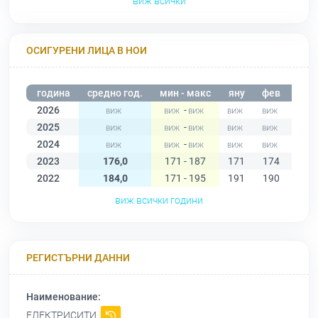
виж всички
ОСИГУРЕНИ ЛИЦА В НОИ
година
средно год.
мин - макс
яну
фев
мар
2026
-
2025
-
2024
-
2023
176,0
171 - 187
171
174
177
2022
184,0
171 - 195
191
190
195
виж всички години
РЕГИСТЪРНИ ДАННИ
Наименование:
ЕЛЕКТРИСИТИ