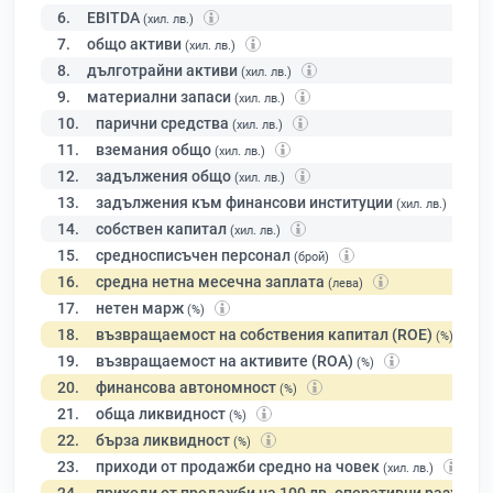
6.
EBITDA
(хил. лв.)
7.
общо активи
(хил. лв.)
8.
дълготрайни активи
(хил. лв.)
9.
материални запаси
(хил. лв.)
10.
парични средства
(хил. лв.)
11.
вземания общо
(хил. лв.)
12.
задължения общо
(хил. лв.)
13.
задължения към финансови институции
(хил. лв.)
14.
собствен капитал
(хил. лв.)
15.
средносписъчен персонал
(брой)
16.
средна нетна месечна заплата
(лева)
17.
нетен марж
(%)
18.
възвращаемост на собствения капитал (ROE)
(%)
19.
възвращаемост на активите (ROA)
(%)
20.
финансова автономност
(%)
21.
обща ликвидност
(%)
22.
бърза ликвидност
(%)
23.
приходи от продажби средно на човек
(хил. лв.)