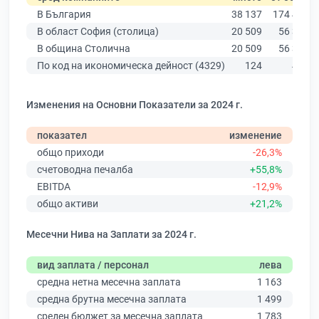
В България
38 137
174 403
В област София (столица)
20 509
56 378
В община Столична
20 509
56 378
По код на икономическа дейност (4329)
124
451
Изменения на Основни Показатели за 2024 г.
показател
изменение
общо приходи
-26,3%
счетоводна печалба
+55,8%
EBITDA
-12,9%
общо активи
+21,2%
Месечни Нива на Заплати за 2024 г.
вид заплата / персонал
лева
средна нетна месечна заплата
1 163
средна брутна месечна заплата
1 499
среден бюджет за месечна заплата
1 783