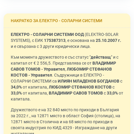
НАКРАТКО ЗА ЕЛЕКТРО - СОЛАРНИ СИСТЕМИ
ЕЛЕКТРО - СОЛАРНИ СИСТЕМИ ООД
(ELEKTRO-SOLAR
SYSTEMS), с ЕИК
175387313
, е основана на
25.10.2007 г.
и е свързана с 3 други юридически лица.
Към момента дружеството е със статус "
действащ
" и с
капитал от € 2 556,5. Представлява се от
ВЛАДИМИР
САВОВ ТОМОВ - Управител
,
ЛЮБОМИР СТЕФАНОВ
КОСТОВ - Управител
. Съдружници в ЕЛЕКТРО -
СОЛАРНИ СИСТЕМИ са
ИЛИЯН МЛАДЕНОВ БОГДАНОВ
с
34,0%
от капитала,
ЛЮБОМИР СТЕФАНОВ КОСТОВ
с
33,0%
от капитала,
ВЛАДИМИР САВОВ ТОМОВ
с
33,0%
от
капитала.
Дружеството е на 32 840 място по приходи в България
за 2022 г., на 12871 място в област София (столица), на
12871 място в Столична и на 68 място по приходи в
своята индустрия по КИД 4329 - Изграждане на други
инсталации.