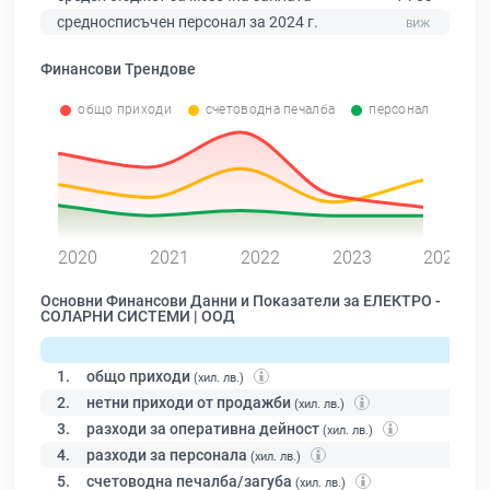
средносписъчен персонал за 2024 г.
Финансови Трендове
общо приходи
счетоводна печалба
персонал
0
2020
2021
2022
2023
2024
Основни Финансови Данни и Показатели за ЕЛЕКТРО -
СОЛАРНИ СИСТЕМИ | ООД
1.
общо приходи
(хил. лв.)
2.
нетни приходи от продажби
(хил. лв.)
3.
разходи за оперативна дейност
(хил. лв.)
4.
разходи за персонала
(хил. лв.)
5.
счетоводна печалба/загуба
(хил. лв.)