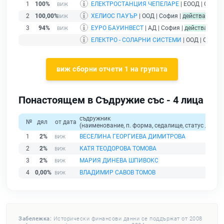
1
100%
ЕЛЕКТРОСТАНЦИЯ ЧЕПЕЛАРЕ
| ЕООД | София
2
100,00%
ХЕЛИОС ПАУЪР
| ООД | София |
действащ
3
94%
ЕУРО БАУИНВЕСТ
| АД | София |
действащ
ЕЛЕКТРО - СОЛАРНИ СИСТЕМИ
| ООД | София 
виж сборни отчети 1 на групата
Понастоящем в Съдружие със - 4 лица
съдружник
№
дял
от дата
(наименование, п. форма, седалище, статус / физи
1
2%
ВЕСЕЛИНА ГЕОРГИЕВА ДИМИТРОВА
2
2%
КАТЯ ТЕОДОРОВА ТОМОВА
3
2%
МАРИЯ ДИНЕВА ШПИВОКС
4
0,00%
ВЛАДИМИР САВОВ ТОМОВ
Забележка:
Исторически финансови данни се поддържат от 2008