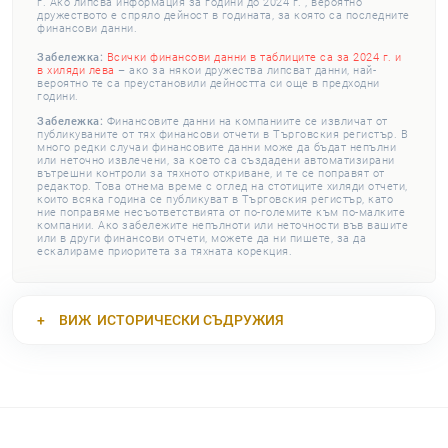
г. Ако липсва информация за години до 2024 г. , вероятно
дружеството е спряло дейност в годината, за която са последните
финансови данни.
Забележка:
Всички финансови данни в таблиците са за 2024 г. и
в хиляди лева
– ако за някои дружества липсват данни, най-
вероятно те са преустановили дейността си още в предходни
години.
Забележка:
Финансовите данни на компаниите се извличат от
публикуваните от тях финансови отчети в Търговския регистър. В
много редки случаи финансовите данни може да бъдат непълни
или неточно извлечени, за което са създадени автоматизирани
вътрешни контроли за тяхното откриване, и те се поправят от
редактор. Това отнема време с оглед на стотиците хиляди отчети,
които всяка година се публикуват в Търговския регистър, като
ние поправяме несъответствията от по-големите към по-малките
компании. Ако забележите непълноти или неточности във вашите
или в други финансови отчети, можете да ни пишете, за да
ескалираме приоритета за тяхната корекция.
ВИЖ
ИСТОРИЧЕСКИ СЪДРУЖИЯ