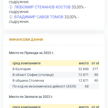
съдружник
ЛЮБОМИР СТЕФАНОВ КОСТОВ
33,00% -
съдружник
ВЛАДИМИР САВОВ ТОМОВ
33,00% -
съдружник
ФИНАНСОВИ ДАННИ
Място по Приходи за 2022 г.
сред компаниите
място
от общо
В България
32 840
277 019
В област София (столица)
12 871
90 178
В община Столична
12 871
90 178
По код на икономическа дейност (4329)
68
575
Място по Заплати за 2022 г.
сред компаниите
място
от общо