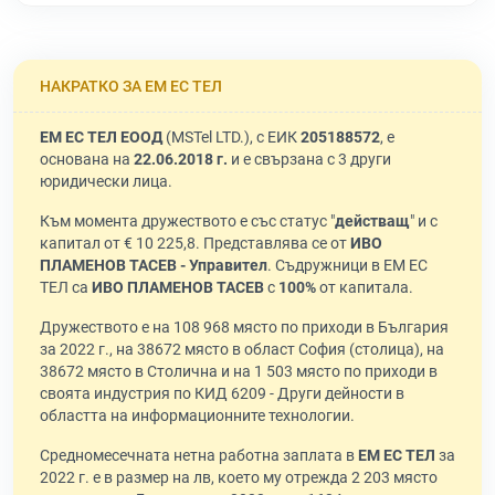
НАКРАТКО ЗА ЕМ ЕС ТЕЛ
ЕМ ЕС ТЕЛ ЕООД
(MSTel LTD.), с ЕИК
205188572
, е
основана на
22.06.2018 г.
и е свързана с 3 други
юридически лица.
Към момента дружеството е със статус "
действащ
" и с
капитал от € 10 225,8. Представлява се от
ИВО
ПЛАМЕНОВ ТАСЕВ - Управител
. Съдружници в ЕМ ЕС
ТЕЛ са
ИВО ПЛАМЕНОВ ТАСЕВ
с
100%
от капитала.
Дружеството е на 108 968 място по приходи в България
за 2022 г., на 38672 място в област София (столица), на
38672 място в Столична и на 1 503 място по приходи в
своята индустрия по КИД 6209 - Други дейности в
областта на информационните технологии.
Средномесечната нетна работна заплата в
ЕМ ЕС ТЕЛ
за
2022 г. е в размер на лв, което му отрежда 2 203 място