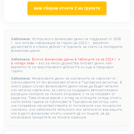
виж сборни отчети 2 на групата
Забележка:
Исторически финансови данни се поддържат от 2008
г. Ако липсва информация за години до 2024 г. , вероятно
дружеството е спряло дейност в годината, за която са последните
финансови данни.
Забележка:
Всички финансови данни в таблиците са за 2024 г. и
в хиляди лева
– ако за някои дружества липсват данни, най-
вероятно те са преустановили дейността си още в предходни
години.
Забележка:
Финансовите данни на компаниите се извличат от
публикуваните от тях финансови отчети в Търговския регистър. В
много редки случаи финансовите данни може да бъдат непълни
или неточно извлечени, за което са създадени автоматизирани
вътрешни контроли за тяхното откриване, и те се поправят от
редактор. Това отнема време с оглед на стотиците хиляди отчети,
които всяка година се публикуват в Търговския регистър, като
ние поправяме несъответствията от по-големите към по-малките
компании. Ако забележите непълноти или неточности във вашите
или в други финансови отчети, можете да ни пишете, за да
ескалираме приоритета за тяхната корекция.