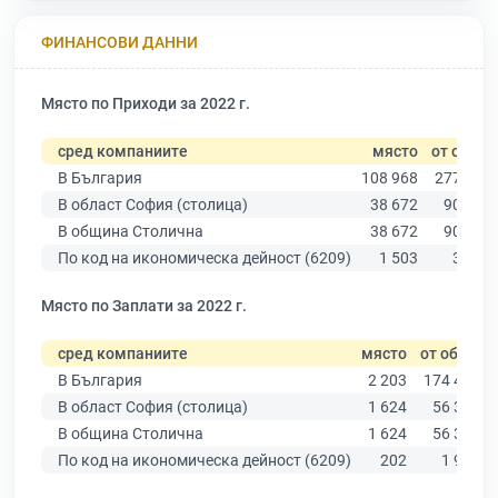
ФИНАНСОВИ ДАННИ
Място по Приходи за 2022 г.
сред компаниите
място
от общо
В България
108 968
277 019
В област София (столица)
38 672
90 178
В община Столична
38 672
90 178
По код на икономическа дейност (6209)
1 503
3 288
Място по Заплати за 2022 г.
сред компаниите
място
от общо
В България
2 203
174 403
В област София (столица)
1 624
56 378
В община Столична
1 624
56 378
По код на икономическа дейност (6209)
202
1 961