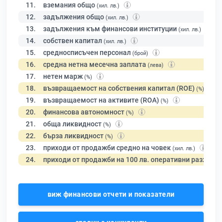
11.
вземания общо
(хил. лв.)
12.
задължения общо
(хил. лв.)
13.
задължения към финансови институции
(хил. лв.)
14.
собствен капитал
(хил. лв.)
15.
средносписъчен персонал
(брой)
16.
средна нетна месечна заплата
(лева)
17.
нетен марж
(%)
18.
възвращаемост на собствения капитал (ROE)
(%)
19.
възвращаемост на активите (ROA)
(%)
20.
финансова автономност
(%)
21.
обща ликвидност
(%)
22.
бърза ликвидност
(%)
23.
приходи от продажби средно на човек
(хил. лв.)
24.
приходи от продажби на 100 лв. оперативни разходи
виж финансови отчети и показатели