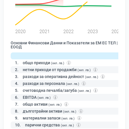
0
2020
2021
2022
2023
2024
Основни Финансови Данни и Показатели за ЕМ ЕС ТЕЛ |
ЕООД
1.
общо приходи
(хил. лв.)
2.
нетни приходи от продажби
(хил. лв.)
3.
разходи за оперативна дейност
(хил. лв.)
4.
разходи за персонала
(хил. лв.)
5.
счетоводна печалба/загуба
(хил. лв.)
6.
EBITDA
(хил. лв.)
7.
общо активи
(хил. лв.)
8.
дълготрайни активи
(хил. лв.)
9.
материални запаси
(хил. лв.)
10.
парични средства
(хил. лв.)