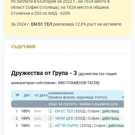
по заплати в България за 2022 г., на 1624 място в
област София (столица), на 1624 място в община
Столична и 202 по КИД - 6209.
За 2024 г.
ЕМ ЕС ТЕЛ
реализира 12,6% ръст на активите.
СЪДРУЖИЯ
Дружества от Група - 3
(дружества със същия
мажоритарен собственик - ИВО ПЛАМЕНОВ ТАСЕВ)
наименование
общ
№
дял
от дата
(правна форма, седалище, статус)
приход
общо за групата - майка и дъщерни д-ва
1
100%
ЕМ ЕС ТЕЛ
| ЕООД | София |
действащ
2
100%
ЧИЛИ ДЕВ
| ЕООД | София |
действащ
3
100%
АЙ ТИ УЪРКС
| ЕООД | София |
действащ