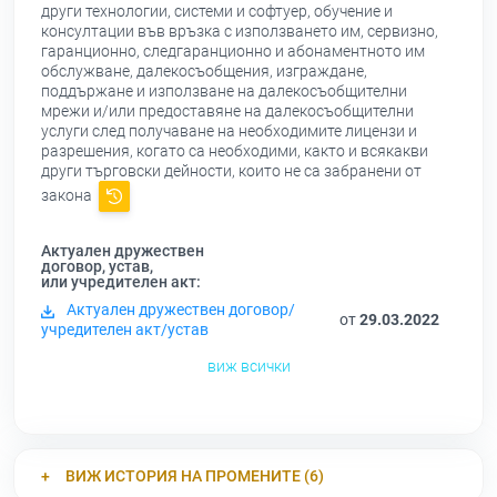
други технологии, системи и софтуер, обучение и
консултации във връзка с използването им, сервизно,
гаранционно, следгаранционно и абонаментното им
обслужване, далекосъобщения, изграждане,
поддържане и използване на далекосъобщителни
мрежи и/или предоставяне на далекосъобщителни
услуги след получаване на необходимите лицензи и
разрешения, когато са необходими, както и всякакви
други търговски дейности, които не са забранени от
закона
Актуален дружествен
договор, устав,
или учредителен акт:
Актуален дружествен договор/
от
29.03.2022
учредителен акт/устав
виж всички
ВИЖ ИСТОРИЯ НА ПРОМЕНИТЕ (6)