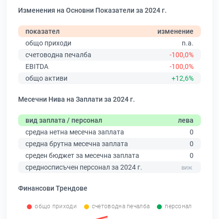
Изменения на Основни Показатели за 2024 г.
показател
изменение
общо приходи
n.a.
счетоводна печалба
-100,0%
EBITDA
-100,0%
общо активи
+12,6%
Месечни Нива на Заплати за 2024 г.
вид заплата / персонал
лева
средна нетна месечна заплата
0
средна брутна месечна заплата
0
среден бюджет за месечна заплата
0
средносписъчен персонал за 2024 г.
Финансови Трендове
общо приходи
счетоводна печалба
персонал