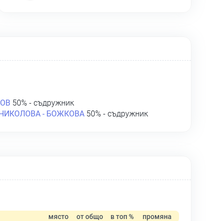
КОВ
50% - съдружник
НИКОЛОВА - БОЖКОВА
50% - съдружник
място
от общо
в топ %
промяна