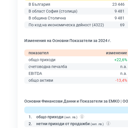
В България
23 446
В област София (столица)
9 481
В община Столична
9 481
По код на икономическа дейност (4322)
69
Изменения на Основни Показатели за 2024 г.
показател
изменение
общо приходи
+22,6%
счетоводна печалба
n.a.
EBITDA
n.a.
общо активи
-13,4%
Основни Финансови Данни и Показатели за ЕМКО | О
1.
общо приходи
(хил. лв.)
2.
нетни приходи от продажби
(хил. лв.)