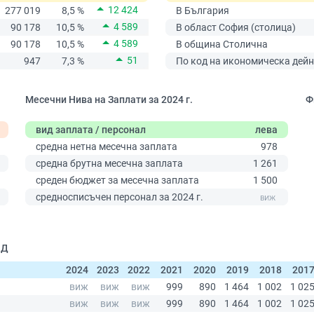
12 424
277 019
8,5 %
В България
4 589
90 178
10,5 %
В област София (столица)
4 589
90 178
10,5 %
В община Столична
51
947
7,3 %
По код на икономическа дейн
Месечни Нива на Заплати за 2024 г.
Ф
вид заплата / персонал
лева
средна нетна месечна заплата
978
средна брутна месечна заплата
1 261
среден бюджет за месечна заплата
1 500
0
средносписъчен персонал за 2024 г.
ОД
2024
2023
2022
2021
2020
2019
2018
201