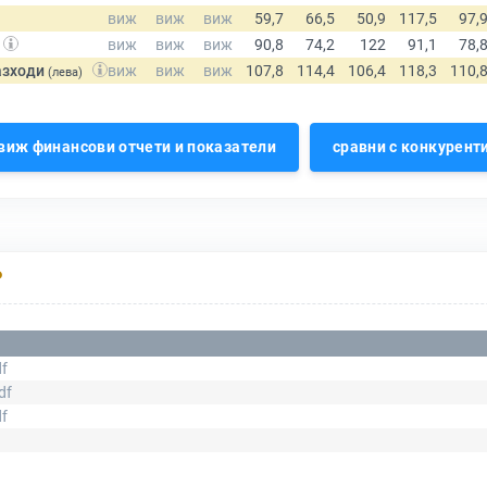
азходи
(лева)
виж финансови отчети и показатели
сравни с конкурент
Р
f
df
f