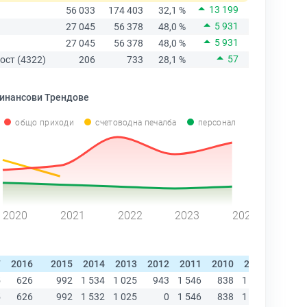
13 199
56 033
174 403
32,1 %
5 931
27 045
56 378
48,0 %
5 931
27 045
56 378
48,0 %
57
ост (4322)
206
733
28,1 %
инансови Трендове
общо приходи
счетоводна печалба
персонал
2020
2021
2022
2023
2024
7
2016
2015
2014
2013
2012
2011
2010
2009
2008