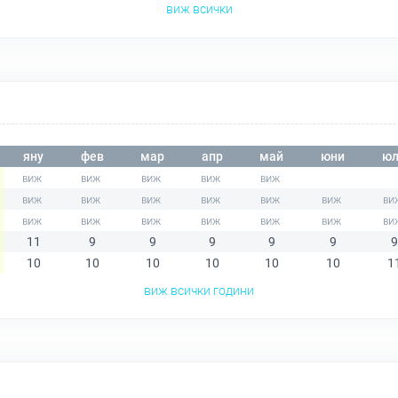
виж всички
яну
фев
мар
апр
май
юни
юл
11
9
9
9
9
9
9
10
10
10
10
10
10
1
виж всички години