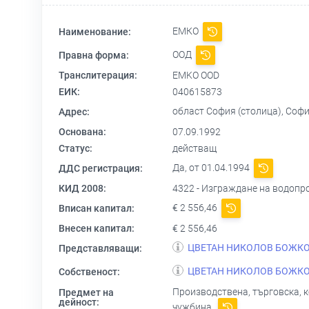
ЕМКО
Наименование:
ООД
Правна форма:
Транслитерация:
EMKO OOD
ЕИК:
040615873
област София (столица), София 
Адрес:
Основана:
07.09.1992
Статус:
действащ
Да, от 01.04.1994
ДДС регистрация:
КИД 2008:
4322 - Изграждане на водопр
€ 2 556,46
Вписан капитал:
Внесен капитал:
€ 2 556,46
ЦВЕТАН НИКОЛОВ БОЖК
Представляващи:
ЦВЕТАН НИКОЛОВ БОЖК
Собственост:
Производствена, търговска, 
Предмет на
дейност:
чужбина.