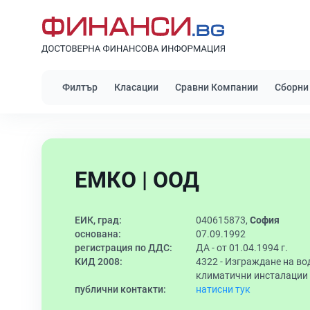
Филтър
Класации
Сравни Компании
Сборни
ЕМКО | ООД
ЕИК, град:
040615873,
София
основана:
07.09.1992
регистрация по ДДС:
ДА - от 01.04.1994 г.
КИД 2008:
4322 -
Изграждане на во
климатични инсталации
публични контакти:
натисни тук