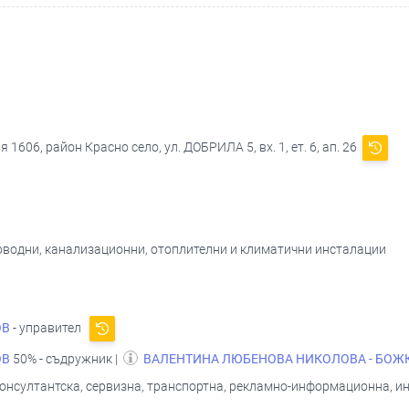
1606, район Красно село, ул. ДОБРИЛА 5, вх. 1, ет. 6, ап. 26
оводни, канализационни, отоплителни и климатични инсталации
ОВ
- управител
ОВ
50% - съдружник |
ВАЛЕНТИНА ЛЮБЕНОВА НИКОЛОВА - БОЖ
консултантска, сервизна, транспортна, рекламно-информационна, и