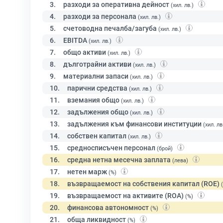
3.
разходи за оперативна дейност
(хил. лв.)
4.
разходи за персонала
(хил. лв.)
5.
счетоводна печалба/загуба
(хил. лв.)
6.
EBITDA
(хил. лв.)
7.
общо активи
(хил. лв.)
8.
дълготрайни активи
(хил. лв.)
9.
материални запаси
(хил. лв.)
10.
парични средства
(хил. лв.)
11.
вземания общо
(хил. лв.)
12.
задължения общо
(хил. лв.)
13.
задължения към финансови институции
(хил. лв
14.
собствен капитал
(хил. лв.)
15.
средносписъчен персонал
(брой)
16.
средна нетна месечна заплата
(лева)
17.
нетен марж
(%)
18.
възвращаемост на собствения капитал (ROE)
19.
възвращаемост на активите (ROA)
(%)
20.
финансова автономност
(%)
21.
обща ликвидност
(%)