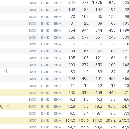
.)
(%)