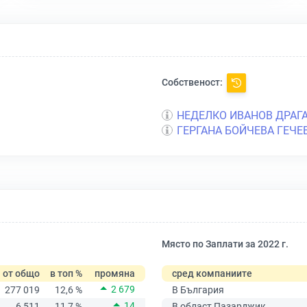
Собственост:
НЕДЕЛКО ИВАНОВ ДРАГ
ГЕРГАНА БОЙЧЕВА ГЕЧЕ
Място по Заплати за 2022 г.
от общо
в топ %
промяна
сред компаниите
2 679
277 019
12,6 %
В България
14
6 511
11,7 %
В област Пазарджик