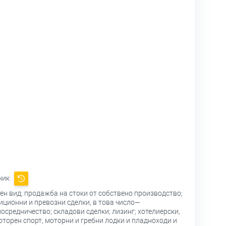
ник
тен вид; продажба на стоки от собствено производство;
иционни и превозни сделки, в това число—
осредничество; складови сделки; лизинг; хотелиерски,
оторен спорт, моторни и гребни лодки и пладноходи и