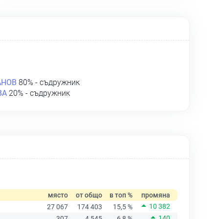
АНОВ
80% - съдружник
ВА
20% - съдружник
място
от общо
в топ %
промяна
10 382
27 067
174 403
15,5 %
140
307
4 545
6,8 %