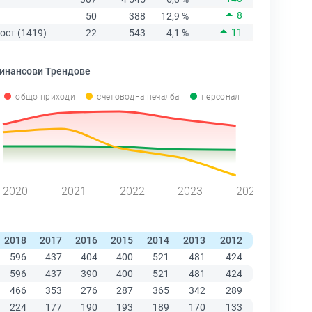
8
50
388
12,9 %
11
ост (1419)
22
543
4,1 %
инансови Трендове
общо приходи
счетоводна печалба
персонал
2020
2021
2022
2023
2024
2018
2017
2016
2015
2014
2013
2012