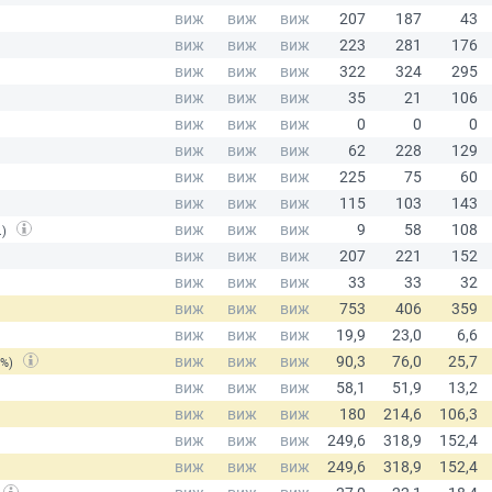
.)
(%)