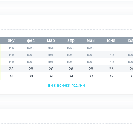
яну
фев
мар
апр
май
юни
юл
28
28
28
28
28
26
2
34
34
34
34
33
32
3
виж всички години