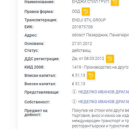
ЕНДЖИ СТИЛ ГРУП
Наименование:
ООД
Правна форма:
Транслитерация:
ENDJI STIL GROUP
ЕИК:
201875708
област Пазарджик, Панагюри
Адрес:
Основана:
27.01.2012
Статус:
действащ
Да, от 08.03.2012
ДДС регистрация:
КИД 2008:
1419 - Производство на друго
€ 51,13
Вписан капитал:
Внесен капитал:
€ 51,13
НЕДЕЛКО ИВАНОВ ДРАГА
Представляващи:
НЕДЕЛКО ИВАНОВ ДРАГА
Собственост:
Покупка на стоки или други в
Предмет на
дейност:
търговия, внос и износ на из
международен транспорт и тра
ресторантъорски и туристичес