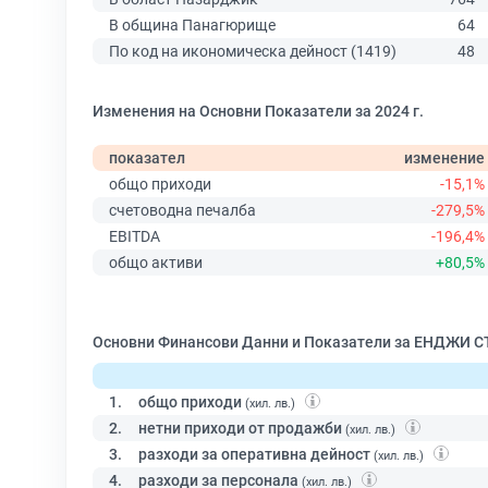
В община Панагюрище
64
По код на икономическа дейност (1419)
48
Изменения на Основни Показатели за 2024 г.
показател
изменение
общо приходи
-15,1%
счетоводна печалба
-279,5%
EBITDA
-196,4%
общо активи
+80,5%
Основни Финансови Данни и Показатели за ЕНДЖИ С
1.
общо приходи
(хил. лв.)
2.
нетни приходи от продажби
(хил. лв.)
3.
разходи за оперативна дейност
(хил. лв.)
4.
разходи за персонала
(хил. лв.)