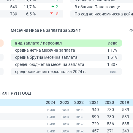
2
549
11,7 %
В община Панагюрище
-5
739
6,5 %
По код на икономическа дейн
Месечни Нива на Заплати за 2024 г.
Ф
вид заплата / персонал
лева
средна нетна месечна заплата
1 179
средна брутна месечна заплата
1 519
среден бюджет за месечна заплата
1 807
0
средносписъчен персонал за 2024 г.
ТИЛ ГРУП | ООД
2024
2023
2022
2021
2020
2019