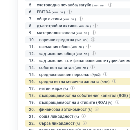
5.
счетоводна печалба/загуба
(хил. лв.)
6.
EBITDA
(хил. лв.)
7.
общо активи
(хил. лв.)
8.
дълготрайни активи
(хил. лв.)
9.
материални запаси
(хил. лв.)
10.
парични средства
(хил. лв.)
11.
вземания общо
(хил. лв.)
12.
задължения общо
(хил. лв.)
13.
задължения към финансови институции
(хил. лв
14.
собствен капитал
(хил. лв.)
15.
средносписъчен персонал
(брой)
16.
средна нетна месечна заплата
(лева)
17.
нетен марж
(%)
18.
възвращаемост на собствения капитал (ROE)
19.
възвращаемост на активите (ROA)
(%)
20.
финансова автономност
(%)
21.
обща ликвидност
(%)
22.
бърза ликвидност
(%)