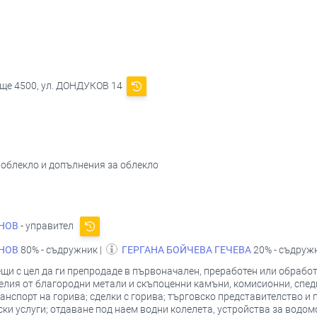
ще 4500, ул. ДОНДУКОВ 14
 облекло и допълнения за облекло
НОВ
- управител
НОВ
80% - съдружник |
ГЕРГАНА БОЙЧЕВА ГЕЧЕВА
20% - съдруж
ещи с цел да ги препродаде в първоначален, преработен или обрабо
делия от благородни метали и скъпоценни камъни, комисионни, спед
нспорт на горива; сделки с горива; търговско представителство и п
ки услуги; отдаване под наем водни колелета, устройства за водом