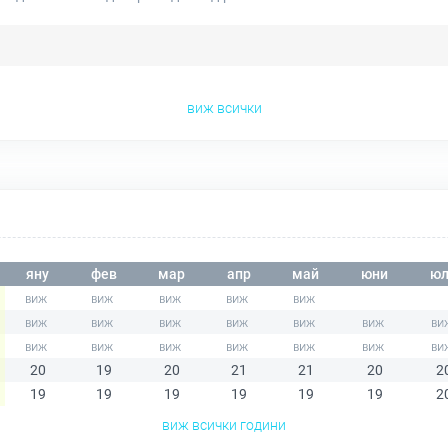
виж всички
яну
фев
мар
апр
май
юни
юл
20
19
20
21
21
20
2
19
19
19
19
19
19
2
виж всички години