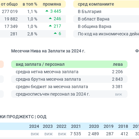
от общо
в топ %
промяна
сред компаниите
3 445
277 019
1,1 %
В България
246
19 882
1,0 %
В област Варна
217
17 349
1,0 %
В община Варна
6
281
2,8 %
По код на икономическа дейн
Месечни Нива на Заплати за 2024 г.
Ф
вид заплата / персонал
лева
средна нетна месечна заплата
2 206
средна брутна месечна заплата
2 843
среден бюджет за месечна заплата
3 381
0
средносписъчен персонал за 2024 г.
 ДЖИ ПРОДЖЕКТС | ООД
2024
2023
2022
2021
2020
2019
2018
20