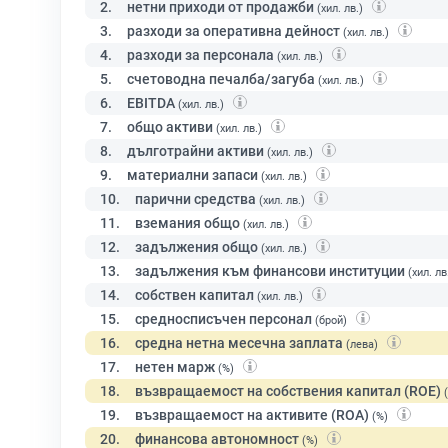
2.
нетни приходи от продажби
(хил. лв.)
3.
разходи за оперативна дейност
(хил. лв.)
4.
разходи за персонала
(хил. лв.)
5.
счетоводна печалба/загуба
(хил. лв.)
6.
EBITDA
(хил. лв.)
7.
общо активи
(хил. лв.)
8.
дълготрайни активи
(хил. лв.)
9.
материални запаси
(хил. лв.)
10.
парични средства
(хил. лв.)
11.
вземания общо
(хил. лв.)
12.
задължения общо
(хил. лв.)
13.
задължения към финансови институции
(хил. лв
14.
собствен капитал
(хил. лв.)
15.
средносписъчен персонал
(брой)
16.
средна нетна месечна заплата
(лева)
17.
нетен марж
(%)
18.
възвращаемост на собствения капитал (ROE)
19.
възвращаемост на активите (ROA)
(%)
20.
финансова автономност
(%)