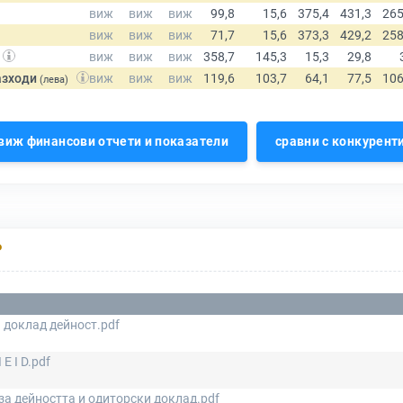
азходи
(лева)
виж финансови отчети и показатели
сравни с конкурент
Р
 доклад дейност.pdf
E I D.pdf
за дейността и одиторски доклад.pdf