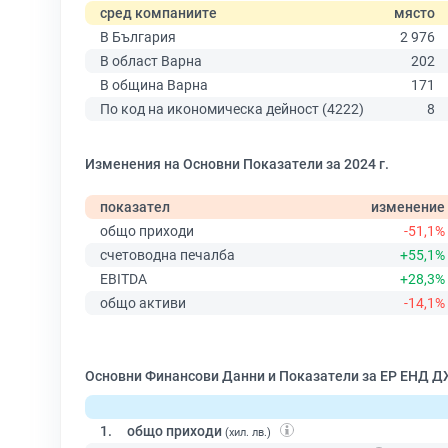
сред компаниите
място
В България
2 976
В област Варна
202
В община Варна
171
По код на икономическа дейност (4222)
8
Изменения на Основни Показатели за 2024 г.
показател
изменение
общо приходи
-51,1%
счетоводна печалба
+55,1%
EBITDA
+28,3%
общо активи
-14,1%
Основни Финансови Данни и Показатели за ЕР ЕНД
1.
общо приходи
(хил. лв.)