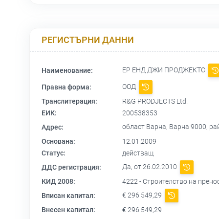
РЕГИСТЪРНИ ДАННИ
ЕР ЕНД ДЖИ ПРОДЖЕКТС
Наименование:
ООД
Правна форма:
Транслитерация:
R&G PRODJECTS Ltd.
ЕИК:
200538353
област Варна, Варна 9000, ра
Адрес:
Основана:
12.01.2009
Статус:
действащ
Да, от 26.02.2010
ДДС регистрация:
КИД 2008:
4222 - Строителство на прен
€ 296 549,29
Вписан капитал:
Внесен капитал:
€ 296 549,29