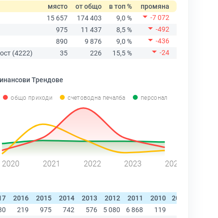
място
от общо
в топ %
промяна
-7 072
15 657
174 403
9,0 %
-492
975
11 437
8,5 %
-436
890
9 876
9,0 %
-24
ост (4222)
35
226
15,5 %
инансови Трендове
общо приходи
счетоводна печалба
персонал
2020
2021
2022
2023
2024
17
2016
2015
2014
2013
2012
2011
2010
2009