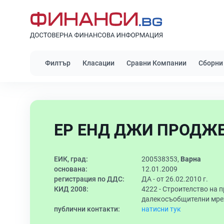
Филтър
Класации
Сравни Компании
Сборни
ЕР ЕНД ДЖИ ПРОДЖЕ
ЕИК, град:
200538353,
Варна
основана:
12.01.2009
регистрация по ДДС:
ДА - от 26.02.2010 г.
КИД 2008:
4222 -
Строителство на п
далекосъобщителни мр
публични контакти:
натисни тук