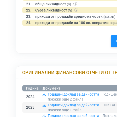
21.
обща ликвидност
(%)
22.
бърза ликвидност
(%)
23.
приходи от продажби средно на човек
(хил. лв.)
24.
приходи от продажби на 100 лв. оперативни р
ОРИГИНАЛНИ ФИНАНСОВИ ОТЧЕТИ ОТ Т
Година
Документ
Годишен доклад за дейността
Годишен
2024
покажи още 2
файла
Годишен доклад за дейността
DOKLADI 
2023
покажи още 1
файл
Годишен доклад за дейността
Доклад 