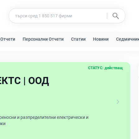
 Отчети
Персонални Отчети
Статии
Новини
Седмични
СТАТУС:
действащ
КТС | ООД
реносни и разпределителни електрически и
ежи