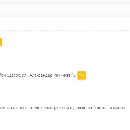
йон Одесос, Ул. „Александър Рачински” 8
осни и разпределителни електрически и далекосъобщителни мрежи