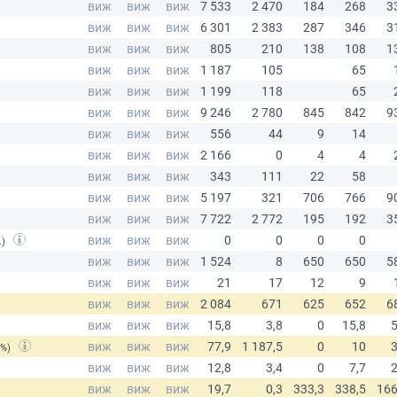
.)
(%)