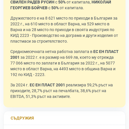
СВИЛЕН РАДЕВ РУСИН
с
50%
от капитала,
НИКОЛАЙ
ГЕОРГИЕВ БОЙЧЕВ
с
50%
от капитала.
Дружеството е на 8 621 място по приходи в България за
2022 г., на 610 място в област Варна, на 529 място в
Варна и на 28 място по приходи в своята индустрия по
КИД 2223 - Производство на дограма и други изделия от
пластмаси за строителството.
Средномесечната нетна работна заплата в
ЕС ЕН ПЛАСТ
2001
за 2022 г. е в размер на 669 лв, което му отрежда
77 066 място по заплати в България за 2022 г., на 5077
място в област Варна, на 4493 място в община Варна и
192 по КИД - 2223.
За 2024 г.
ЕС ЕН ПЛАСТ 2001
реализира 59,2% ръст на
приходите, 28,7% ръст на печалбата, 38,6% ръст на
EBITDA, 51,3% ръст на активите.
СЪДРУЖИЯ