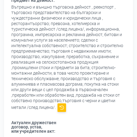
Предмет на дейност:
Вътрешно и външно търговска дейност , реекспорт ,
търговско представителство на български и
чуждестранни физически и юридически лица ,
ресторантъорство; превозна, хотелиерска и
туристическа дейност /след лиценз/, информационна,
програмна, импресарска и рекламна дейност; битови и
комунални услуги за населението; сделки с
интелектуална собственост; строителство и строително
предприемачество; търговия с недвижими имоти;
производство, изкупуване, преработка, съхранение и
реализация на селскостопанска продукция
,промишлени стоки и предмети за бита; строително-
монтажни дейности, в това число проектиране и
техническо обслужване; производство и търговия с
алуминиева и пласмасова дограма; покупка на стоки
или други вещи с цел продажба в първоначален
,преработен или обработен вид ,продажба на стоки от
собствено производство,търговия с черни и цветни
метали /след лиценз/.
Актуален дружествен
договор, устав,
или учредителен акт: