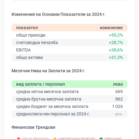
Изменения на Основни Показатели за 2024 г.
показател
изменение
общо приходи
+59,2%
счетоводна печалба
+28,7%
EBITDA
+38,6%
общо активи
+51,3%
Месечни Нива на Заплати за 2024 г.
вид заплата / персонал
лева
средна нетна месечна заплата
669
средна брутна месечна заплата
862
среден бюджет за месечна заплата
1 026
средносписъчен персонал за 2024 г.
Финансови Трендове
общо приходи
счетоводна печалба
персонал