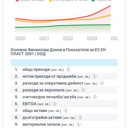
0
2020
2021
2022
2023
2024
Основни Финансови Данни и Показатели за ЕС ЕН
ПЛАСТ 2001 | ООД
1.
общо приходи
(хил. лв.)
2.
нетни приходи от продажби
(хил. лв.)
3.
разходи за оперативна дейност
(хил. лв.)
4.
разходи за персонала
(хил. лв.)
5.
счетоводна печалба/загуба
(хил. лв.)
6.
EBITDA
(хил. лв.)
7.
общо активи
(хил. лв.)
8.
дълготрайни активи
(хил. лв.)
9.
материални запаси
(хил. лв.)