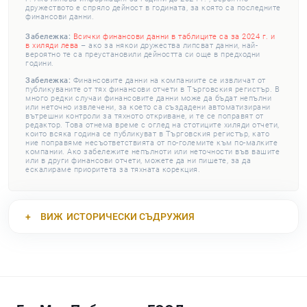
дружеството е спряло дейност в годината, за която са последните
финансови данни.
Забележка:
Всички финансови данни в таблиците са за 2024 г. и
в хиляди лева
– ако за някои дружества липсват данни, най-
вероятно те са преустановили дейността си още в предходни
години.
Забележка:
Финансовите данни на компаниите се извличат от
публикуваните от тях финансови отчети в Търговския регистър. В
много редки случаи финансовите данни може да бъдат непълни
или неточно извлечени, за което са създадени автоматизирани
вътрешни контроли за тяхното откриване, и те се поправят от
редактор. Това отнема време с оглед на стотиците хиляди отчети,
които всяка година се публикуват в Търговския регистър, като
ние поправяме несъответствията от по-големите към по-малките
компании. Ако забележите непълноти или неточности във вашите
или в други финансови отчети, можете да ни пишете, за да
ескалираме приоритета за тяхната корекция.
ВИЖ
ИСТОРИЧЕСКИ СЪДРУЖИЯ