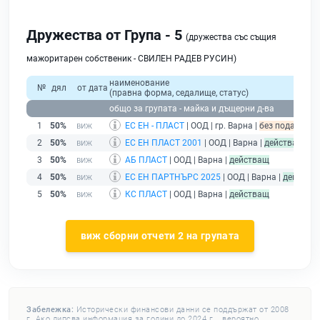
Дружества от Група - 5
(дружества със същия
мажоритарен собственик - СВИЛЕН РАДЕВ РУСИН)
наименование
№
дял
от дата
(правна форма, седалище, статус)
общо за групата - майка и дъщерни д-ва
1
50%
ЕС ЕН - ПЛАСТ
| ООД | гр. Варна |
без подаден фи
2
50%
ЕС ЕН ПЛАСТ 2001
| ООД | Варна |
действащ
3
50%
АБ ПЛАСТ
| ООД | Варна |
действащ
4
50%
ЕС ЕН ПАРТНЪРС 2025
| ООД | Варна |
действа
5
50%
КС ПЛАСТ
| ООД | Варна |
действащ
виж сборни отчети 2 на групата
Забележка:
Исторически финансови данни се поддържат от 2008
г. Ако липсва информация за години до 2024 г. , вероятно