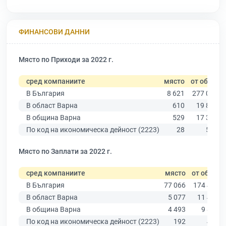
ФИНАНСОВИ ДАННИ
Място по Приходи за 2022 г.
сред компаниите
място
от общо
В България
8 621
277 019
В област Варна
610
19 882
В община Варна
529
17 349
По код на икономическа дейност (2223)
28
524
Място по Заплати за 2022 г.
сред компаниите
място
от общо
В България
77 066
174 403
В област Варна
5 077
11 437
В община Варна
4 493
9 876
По код на икономическа дейност (2223)
192
433