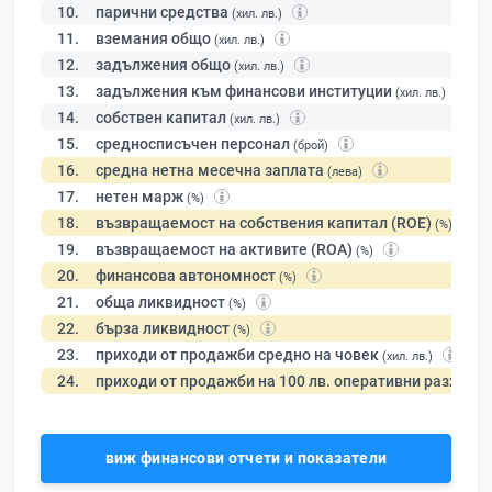
10.
парични средства
(хил. лв.)
11.
вземания общо
(хил. лв.)
12.
задължения общо
(хил. лв.)
13.
задължения към финансови институции
(хил. лв.)
14.
собствен капитал
(хил. лв.)
15.
средносписъчен персонал
(брой)
16.
средна нетна месечна заплата
(лева)
17.
нетен марж
(%)
18.
възвращаемост на собствения капитал (ROE)
(%)
19.
възвращаемост на активите (ROA)
(%)
20.
финансова автономност
(%)
21.
обща ликвидност
(%)
22.
бърза ликвидност
(%)
23.
приходи от продажби средно на човек
(хил. лв.)
24.
приходи от продажби на 100 лв. оперативни разходи
виж финансови отчети и показатели