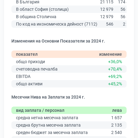
В България
21 115
174 403
В област София (столица)
12 979
56 378
В община Столична
12 979
56 378
По код на икономическа дейност (7112)
546
2 243
Изменения на Основни Показатели за 2024 г.
показател
изменение
общо приходи
+36,0%
счетоводна печалба
+70,4%
EBITDA
+69,2%
общо активи
+45,2%
Месечни Нива на Заплати за 2024 г.
вид заплата / персонал
лева
средна нетна месечна заплата
1 657
средна брутна месечна заплата
2 135
среден бюджет за месечна заплата
2 540