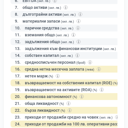
6.
EBITDA
(хил. лв.)
7.
общо активи
(хил. лв.)
8.
дълготрайни активи
(хил. лв.)
9.
материални запаси
(хил. лв.)
10.
парични средства
(хил. лв.)
11.
вземания общо
(хил. лв.)
12.
задължения общо
(хил. лв.)
13.
задължения към финансови институции
(хил. лв.)
14.
собствен капитал
(хил. лв.)
15.
средносписъчен персонал
(брой)
16.
средна нетна месечна заплата
(лева)
17.
нетен марж
(%)
18.
възвращаемост на собствения капитал (ROE)
(%)
19.
възвращаемост на активите (ROA)
(%)
20.
финансова автономност
(%)
21.
обща ликвидност
(%)
22.
бърза ликвидност
(%)
23.
приходи от продажби средно на човек
(хил. лв.)
24.
приходи от продажби на 100 лв. оперативни разходи