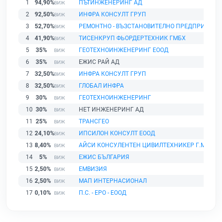
1
94,90%
ПЪТИНЖЕНЕРИНГ АД
2
92,50%
ИНФРА КОНСУЛТ ГРУП
3
52,70%
РЕМОНТНО - ВЪЗСТАНОВИТЕЛНО ПРЕДПРИЯТИЕ
4
41,90%
ТИСЕНКРУП ФЬОРДЕРТЕХНИК ГМБХ
5
35%
ГЕОТЕХНОИНЖЕНЕРИНГ ЕООД
6
35%
ЕЖИС РАЙ АД
7
32,50%
ИНФРА КОНСУЛТ ГРУП
8
32,50%
ГЛОБАЛ ИНФРА
9
30%
ГЕОТЕХНОИНЖЕНЕРИНГ
10
30%
НЕТ ИНЖЕНЕРИНГ АД
11
25%
ТРАНСГЕО
12
24,10%
ИПСИЛОН КОНСУЛТ ЕООД
13
8,40%
АЙСИ КОНСУЛЕНТЕН ЦИВИЛТЕХНИКЕР Г.М.Б.Х
14
5%
ЕЖИС БЪЛГАРИЯ
15
2,50%
ЕМВИЗИЯ
16
2,50%
МАП ИНТЕРНАСИОНАЛ
17
0,10%
П.С. - ЕРО - ЕООД