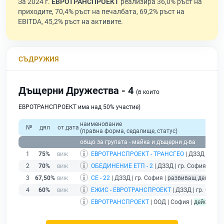
За 2024 г.
ЕВРОТРАНСПРОЕКТ
реализира 36,0% ръст на
приходите, 70,4% ръст на печалбата, 69,2% ръст на
EBITDA, 45,2% ръст на активите.
СЪДРУЖИЯ
Дъщерни Дружества - 4
(в които
ЕВРОТРАНСПРОЕКТ има над 50% участие)
наименование
№
дял
от дата
(правна форма, седалище, статус)
общо за групата - майка и дъщерни д-ва
1
75%
ЕВРОТРАНСПРОЕКТ - ТРАНСГЕО
| ДЗЗД | гр. 
2
70%
ОБЕДИНЕНИЕ ЕТП - 2
| ДЗЗД | гр. София |
разв
3
67,50%
СЕ - 22
| ДЗЗД | гр. София |
развиващ дейност
4
60%
ЕЖИС - ЕВРОТРАНСПРОЕКТ
| ДЗЗД | гр. София
ЕВРОТРАНСПРОЕКТ
| ООД | София |
действащ