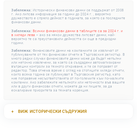
Забележка:
Исторически финансови данни се поддържат от 2008
г. Ако липсва информация за години до 2024 г. , вероятно
дружеството е спряло дейност в годината, за която са последните
финансови данни.
Забележка:
Всички финансови данни в таблиците са за 2024 г. и
в хиляди лева
– ако за някои дружества липсват данни, най-
вероятно те са преустановили дейността си още в предходни
години.
Забележка:
Финансовите данни на компаниите се извличат от
публикуваните от тях финансови отчети в Търговския регистър. В
много редки случаи финансовите данни може да бъдат непълни
или неточно извлечени, за което са създадени автоматизирани
вътрешни контроли за тяхното откриване, и те се поправят от
редактор. Това отнема време с оглед на стотиците хиляди отчети,
които всяка година се публикуват в Търговския регистър, като
ние поправяме несъответствията от по-големите към по-малките
компании. Ако забележите непълноти или неточности във вашите
или в други финансови отчети, можете да ни пишете, за да
ескалираме приоритета за тяхната корекция.
ВИЖ
ИСТОРИЧЕСКИ СЪДРУЖИЯ