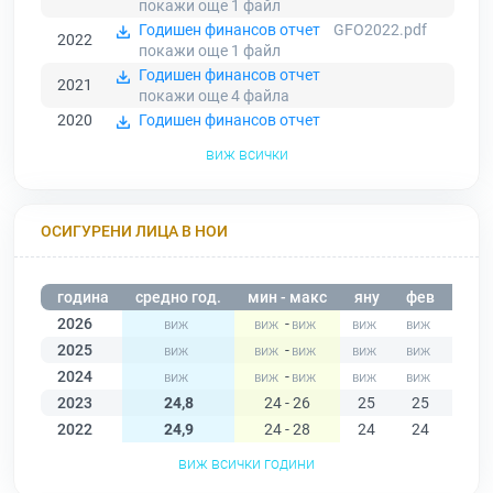
покажи още 1
файл
Годишен финансов отчет
GFO2022.pdf
2022
покажи още 1
файл
Годишен финансов отчет
2021
покажи още 4
файла
2020
Годишен финансов отчет
виж всички
ОСИГУРЕНИ ЛИЦА В НОИ
година
средно год.
мин - макс
яну
фев
мар
2026
-
2025
-
2024
-
2023
24,8
24 - 26
25
25
25
2022
24,9
24 - 28
24
24
24
виж всички години