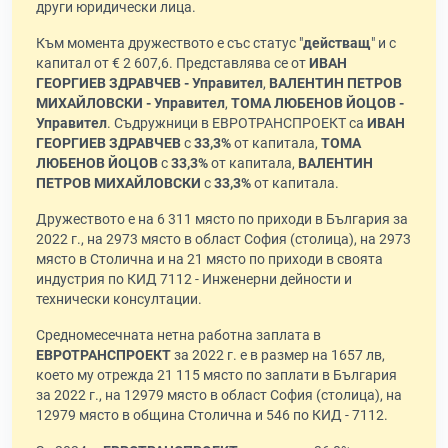
други юридически лица.
Към момента дружеството е със статус "
действащ
" и с
капитал от € 2 607,6. Представлява се от
ИВАН
ГЕОРГИЕВ ЗДРАВЧЕВ - Управител
,
ВАЛЕНТИН ПЕТРОВ
МИХАЙЛОВСКИ - Управител
,
ТОМА ЛЮБЕНОВ ЙОЦОВ -
Управител
. Съдружници в ЕВРОТРАНСПРОЕКТ са
ИВАН
ГЕОРГИЕВ ЗДРАВЧЕВ
с
33,3%
от капитала,
ТОМА
ЛЮБЕНОВ ЙОЦОВ
с
33,3%
от капитала,
ВАЛЕНТИН
ПЕТРОВ МИХАЙЛОВСКИ
с
33,3%
от капитала.
Дружеството е на 6 311 място по приходи в България за
2022 г., на 2973 място в област София (столица), на 2973
място в Столична и на 21 място по приходи в своята
индустрия по КИД 7112 - Инженерни дейности и
технически консултации.
Средномесечната нетна работна заплата в
ЕВРОТРАНСПРОЕКТ
за 2022 г. е в размер на 1657 лв,
което му отрежда 21 115 място по заплати в България
за 2022 г., на 12979 място в област София (столица), на
12979 място в община Столична и 546 по КИД - 7112.