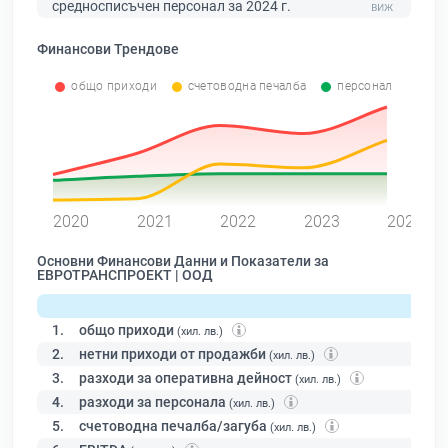
средносписъчен персонал за 2024 г.
Финансови Трендове
общо приходи
счетоводна печалба
персонал
0
2020
2021
2022
2023
2024
Основни Финансови Данни и Показатели за
ЕВРОТРАНСПРОЕКТ | ООД
1.
общо приходи
(хил. лв.)
2.
нетни приходи от продажби
(хил. лв.)
3.
разходи за оперативна дейност
(хил. лв.)
4.
разходи за персонала
(хил. лв.)
5.
счетоводна печалба/загуба
(хил. лв.)