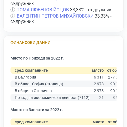
съдружник
ТОМА ЛЮБЕНОВ ЙОЦОВ
33,33% - съдружник
ВАЛЕНТИН ПЕТРОВ МИХАЙЛОВСКИ
33,33% -
съдружник
ФИНАНСОВИ ДАННИ
Място по Приходи за 2022 г.
сред компаниите
място
от общо
В България
6 311
277 019
В област София (столица)
2 973
90 178
В община Столична
2 973
90 178
По код на икономическа дейност (7112)
21
3 934
Място по Заплати за 2022 г.
сред компаниите
място
от общо