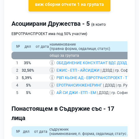
виж сборни отчети 1 на групата
Асоциирани Дружества - 5
(в които
ЕВРОТРАНСПРОЕКТ има под 50% участие)
наименование
№
дял
от дата
(правна форма, седалище, статус)
общо за групата
1
35%
ОБЕДИНЕНИЕ КОНСУЛТАНТ ВДС ДЗЗД
| ДЗЗД
2
32,50%
ЕЖИС - ЕТП - АЙСИДЖИ
| ДЗЗД | гр. София |
р
3
5,39%
РВП КЬОНЕ АД - ЕВРОТРАНСПРОЕКТ - ТИСЕН
4
5%
ЕРОТРАНСИНЖЕНЕРИНГ
| ДЗЗД | гр. Русе |
ра
5
5%
АЙ СИ ДЖИ - ЕТП - ЕМ
| ДЗЗД | гр. София |
раз
Понастоящем в Съдружие със - 17
лица
съдружник
№
дял
от дата
(наименование, п. форма, седалище, статус / физи