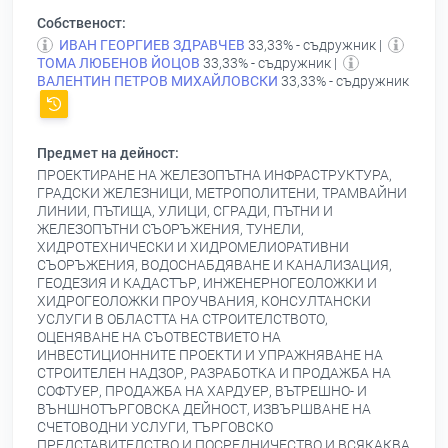
Собственост:
ИВАН ГЕОРГИЕВ ЗДРАВЧЕВ
33,33% - съдружник |
ТОМА ЛЮБЕНОВ ЙОЦОВ
33,33% - съдружник |
ВАЛЕНТИН ПЕТРОВ МИХАЙЛОВСКИ
33,33% - съдружник
Предмет на дейност:
ПРОЕКТИРАНЕ НА ЖЕЛЕЗОПЪТНА ИНФРАСТРУКТУРА,
ГРАДСКИ ЖЕЛЕЗНИЦИ, МЕТРОПОЛИТЕНИ, ТРАМВАЙНИ
ЛИНИИ, ПЪТИЩА, УЛИЦИ, СГРАДИ, ПЪТНИ И
ЖЕЛЕЗОПЪТНИ СЪОРЪЖЕНИЯ, ТУНЕЛИ,
ХИДРОТЕХНИЧЕСКИ И ХИДРОМЕЛИОРАТИВНИ
СЪОРЪЖЕНИЯ, ВОДОСНАБДЯВАНЕ И КАНАЛИЗАЦИЯ,
ГЕОДЕЗИЯ И КАДАСТЪР, ИНЖЕНЕРНОГЕОЛОЖКИ И
ХИДРОГЕОЛОЖКИ ПРОУЧВАНИЯ, КОНСУЛТАНСКИ
УСЛУГИ В ОБЛАСТТА НА СТРОИТЕЛСТВОТО,
ОЦЕНЯВАНЕ НА СЪОТВЕСТВИЕТО НА
ИНВЕСТИЦИОННИТЕ ПРОЕКТИ И УПРАЖНЯВАНЕ НА
СТРОИТЕЛЕН НАДЗОР, РАЗРАБОТКА И ПРОДАЖБА НА
СОФТУЕР, ПРОДАЖБА НА ХАРДУЕР, ВЪТРЕШНО- И
ВЪНШНОТЪРГОВСКА ДЕЙНОСТ, ИЗВЪРШВАНЕ НА
СЧЕТОВОДНИ УСЛУГИ, ТЪРГОВСКО
ПРЕДСТАВИТЕЛСТВО И ПОСРЕДНИЧЕСТВО И ВСЯКАКВА