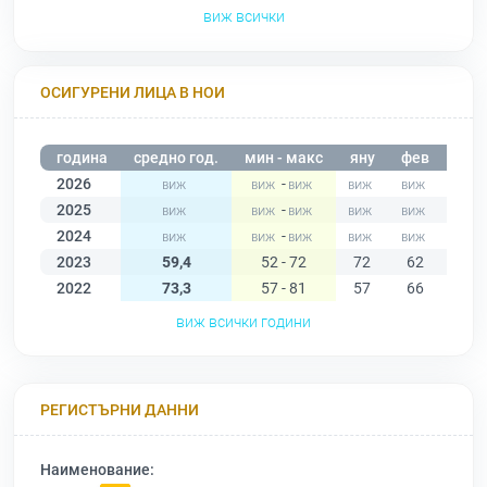
виж всички
ОСИГУРЕНИ ЛИЦА В НОИ
година
средно год.
мин - макс
яну
фев
мар
2026
-
2025
-
2024
-
2023
59,4
52 - 72
72
62
60
2022
73,3
57 - 81
57
66
73
виж всички години
РЕГИСТЪРНИ ДАННИ
Наименование: