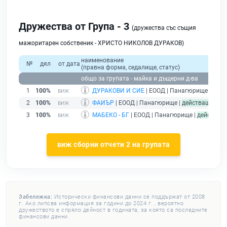
Дружества от Група - 3
(дружества със същия
мажоритарен собственик - ХРИСТО НИКОЛОВ ДУРАКОВ)
наименование
№
дял
от дата
(правна форма, седалище, статус)
общо за групата - майка и дъщерни д-ва
1
100%
ДУРАКОВИ И СИЕ
| ЕООД | Панагюрище |
дейс
2
100%
ФАИЪР
| ЕООД | Панагюрище |
действащ
3
100%
МАБЕКО - БГ
| ЕООД | Панагюрище |
действащ
виж сборни отчети 2 на групата
Забележка:
Исторически финансови данни се поддържат от 2008
г. Ако липсва информация за години до 2024 г. , вероятно
дружеството е спряло дейност в годината, за която са последните
финансови данни.