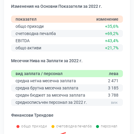
Изменения на Основни Показатели за 2022 г.
показател
изменение
общо приходи
+35,6%
счетоводна печалба
+69,2%
EBITDA
+43,4%
общо активи
+21,7%
Месечни Нива на Заплати за 2022 г.
вид заплата / персонал
лева
средна нетна месечна заплата
2 471
средна брутна месечна заплата
3 185
среден бюджет за месечна заплата
3 788
средносписъчен персонал за 2022 г.
Финансови Трендове
общо приходи
счетоводна печалба
персонал