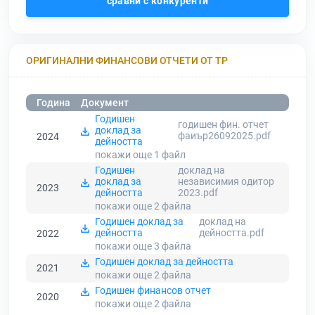
сравни с конкуренти
ОРИГИНАЛНИ ФИНАНСОВИ ОТЧЕТИ ОТ ТР
Година
Документ
Годишен
годишен фин. отчет
доклад за
фаиър26092025.pdf
2024
дейността
покажи още 1
файл
Годишен
доклад на
доклад за
независимия одитор
2023
дейността
2023.pdf
покажи още 2
файла
Годишен доклад за
доклад на
дейността
дейността.pdf
2022
покажи още 3
файла
Годишен доклад за дейността
2021
покажи още 2
файла
Годишен финансов отчет
2020
покажи още 2
файла