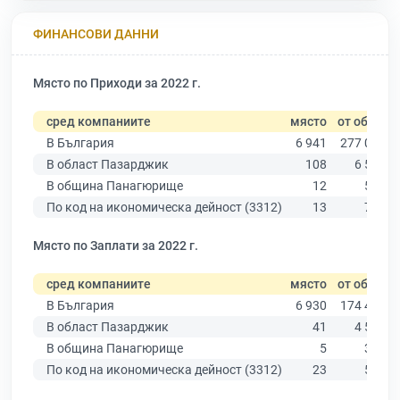
ФИНАНСОВИ ДАННИ
Място по Приходи за 2022 г.
сред компаниите
място
от общо
В България
6 941
277 019
В област Пазарджик
108
6 511
В община Панагюрище
12
549
По код на икономическа дейност (3312)
13
786
Място по Заплати за 2022 г.
сред компаниите
място
от общо
В България
6 930
174 403
В област Пазарджик
41
4 545
В община Панагюрище
5
388
По код на икономическа дейност (3312)
23
521