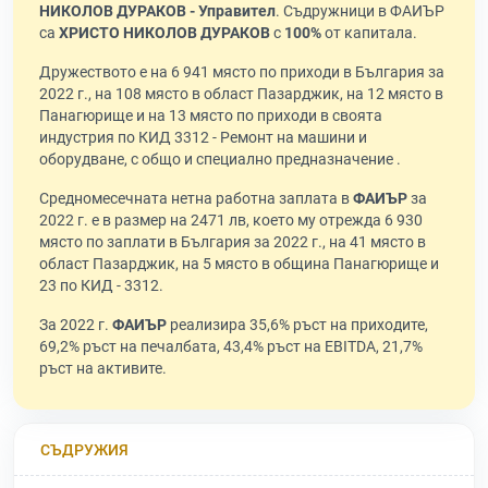
НИКОЛОВ ДУРАКОВ - Управител
. Съдружници в ФАИЪР
са
ХРИСТО НИКОЛОВ ДУРАКОВ
с
100%
от капитала.
Дружеството е на 6 941 място по приходи в България за
2022 г., на 108 място в област Пазарджик, на 12 място в
Панагюрище и на 13 място по приходи в своята
индустрия по КИД 3312 - Ремонт на машини и
оборудване, с общо и специално предназначение .
Средномесечната нетна работна заплата в
ФАИЪР
за
2022 г. е в размер на 2471 лв, което му отрежда 6 930
място по заплати в България за 2022 г., на 41 място в
област Пазарджик, на 5 място в община Панагюрище и
23 по КИД - 3312.
За 2022 г.
ФАИЪР
реализира 35,6% ръст на приходите,
69,2% ръст на печалбата, 43,4% ръст на EBITDA, 21,7%
ръст на активите.
СЪДРУЖИЯ