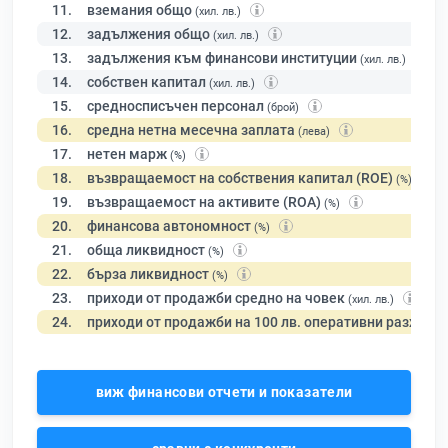
11.
вземания общо
(хил. лв.)
12.
задължения общо
(хил. лв.)
13.
задължения към финансови институции
(хил. лв.)
14.
собствен капитал
(хил. лв.)
15.
средносписъчен персонал
(брой)
16.
средна нетна месечна заплата
(лева)
17.
нетен марж
(%)
18.
възвращаемост на собствения капитал (ROE)
(%)
19.
възвращаемост на активите (ROA)
(%)
20.
финансова автономност
(%)
21.
обща ликвидност
(%)
22.
бърза ликвидност
(%)
23.
приходи от продажби средно на човек
(хил. лв.)
24.
приходи от продажби на 100 лв. оперативни разходи
виж финансови отчети и показатели