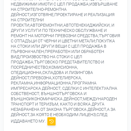
НЕДВИЖИМИ ИМОТИ С ЦЕЛ ПРОДАЖБА;ИЗВЪРШВАНЕ
НА СТРОИТЕЛНО-РЕМОНТНА
ДЕЙНОСТ;ИЗГОТВЯНЕ,ПРОЕКТИРАНЕ И РЕАЛИЗАЦИЯ
НА СТРОИТЕЛНИ
ПРОЕКТИ;АВТОРЕМОНТНИ,АВТОТЕНЕКИДЖИЙСКИ, И
ДРУГИ УСЛУГИ ПО ТЕХНИЧЕСКО ОБСЛУЖВАНЕ И
РЕМОНТ НА МОТОРНИ ПРЕВОЗНИ СРЕДСТВА;ТЪРГОВИЯ
С ОТПАДЪЦИ ОТ ЧЕРНИ И ЦВЕТНИ МЕТАЛИ;ПОКУПКА
НА СТОКИ ИЛИ ДРУГИ ВЕЩИ С ЦЕЛ ПРОДАЖБА В
ПЪРВОНАЧАЛЕН,ПРЕРАБОТЕН ИЛИ ОБРАБОТЕН
ВИД;ПРОИЗВОСТВО НА СТОКИ С ЦЕЛ
ПРОДАЖБА;ТЪРГОВСКО ПРЕДСТАВИТЕЛСТВО И
ПОСРЕДНИЧЕСТВО;КОМИСИОННА,
СПЕДИЦИОННА,СКЛАДОВА И ЛИЗИНГОВА
ДЕЙНОСТ;ПРЕВОЗНА,ХОТЕЛИЕРСКА,
РЕКЛАМНА,ИНФОРМАЦИОННА,ПРОГРАМНА
ИМПРЕСАРСКА ДЕЙНОСТ; СДЕЛКИ С ИНТЕЛЕКТУАЛНА
СОБСТВЕНОСТ; ВЪНШНОТЪРГОВСКА И
ВЪНШНОИКОНОМИЧИСКА ДЕЙНОСТ;МЕЖДУНАРОДЕН
ТРАНСПОРТ И ТЕРИЗЪМ, КАКТО И ВСЯКА ДРУГА
НЕЗАБРАНЕНА ОТ ЗАКОНА ТЪРГОВСКА ДЕЙНОСТ,А ЗА
ДЕЙНОСТ,ЗА КОЯТО Е НЕОБХОДИМ ЛИЦЕНЗ,СЛЕД
ИДДАВАНЕТО МУ.