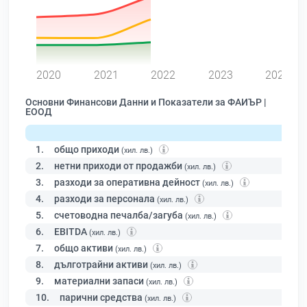
0
2020
2021
2022
2023
2024
Основни Финансови Данни и Показатели за ФАИЪР |
ЕООД
1.
общо приходи
(хил. лв.)
2.
нетни приходи от продажби
(хил. лв.)
3.
разходи за оперативна дейност
(хил. лв.)
4.
разходи за персонала
(хил. лв.)
5.
счетоводна печалба/загуба
(хил. лв.)
6.
EBITDA
(хил. лв.)
7.
общо активи
(хил. лв.)
8.
дълготрайни активи
(хил. лв.)
9.
материални запаси
(хил. лв.)
10.
парични средства
(хил. лв.)