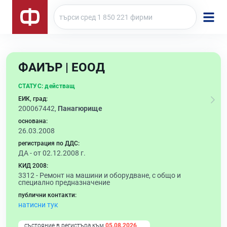
ФАИЪР | ЕООД
СТАТУС:
действащ
ЕИК, град:
200067442,
Панагюрище
основана:
26.03.2008
регистрация по ДДС:
ДА - от 02.12.2008 г.
КИД 2008:
3312 -
Ремонт на машини и оборудване, с общо и
специално предназначение
публични контакти:
натисни тук
състояние в регистъра към
05.08.2026