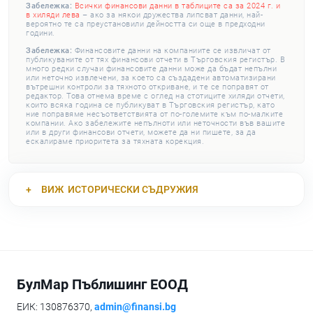
Забележка:
Всички финансови данни в таблиците са за 2024 г. и
в хиляди лева
– ако за някои дружества липсват данни, най-
вероятно те са преустановили дейността си още в предходни
години.
Забележка:
Финансовите данни на компаниите се извличат от
публикуваните от тях финансови отчети в Търговския регистър. В
много редки случаи финансовите данни може да бъдат непълни
или неточно извлечени, за което са създадени автоматизирани
вътрешни контроли за тяхното откриване, и те се поправят от
редактор. Това отнема време с оглед на стотиците хиляди отчети,
които всяка година се публикуват в Търговския регистър, като
ние поправяме несъответствията от по-големите към по-малките
компании. Ако забележите непълноти или неточности във вашите
или в други финансови отчети, можете да ни пишете, за да
ескалираме приоритета за тяхната корекция.
ВИЖ
ИСТОРИЧЕСКИ СЪДРУЖИЯ
БулМар Пъблишинг ЕООД
ЕИК: 130876370,
admin@finansi.bg