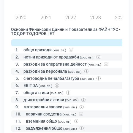
0
2020
2021
2022
2023
2024
Основни Финансови Данни и Показатели за ФАЙНГУС -
ТОДОР ТОДОРОВ | ЕТ
1.
общо приходи
(хил. лв.)
2.
нетни приходи от продажби
(хил. лв.)
3.
разходи за оперативна дейност
(хил. лв.)
4.
разходи за персонала
(хил. лв.)
5.
счетоводна печалба/загуба
(хил. лв.)
6.
EBITDA
(хил. лв.)
7.
общо активи
(хил. лв.)
8.
дълготрайни активи
(хил. лв.)
9.
материални запаси
(хил. лв.)
10.
парични средства
(хил. лв.)
11.
вземания общо
(хил. лв.)
12.
задължения общо
(хил. лв.)