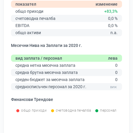
показател
изменение
общо приходи
+83,3%
счетоводна печалба
0,0 %
EBITDA
0,0 %
общо активи
n.a.
Месечни Нива на Заплати за 2020 г.
вид заплата / персонал
лева
средна нетна месечна заплата
0
средна брутна месечна заплата
0
среден бюджет за месечна заплата
0
средносписъчен персонал за 2020 г.
Финансови Трендове
общо приходи
счетоводна печалба
персонал