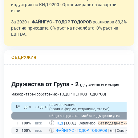
индустрия по КИД 9200 - Организиране на хазартни
игри.
За 2020 г.
ФАЙНГУС - ТОДОР ТОДОРОВ
реализира 83,3%
ръст на приходите, 0% ръст на печалбата, 0% ръст на
EBITDA.
СЪДРУЖИЯ
Дружества от Група - 2
(дружества със същия
мажоритарен собственик - ТОДОР ПЕТКОВ ТОДОРОВ)
наименование
№
дял
от дата
(правна форма, седалище, статус)
общо за групата - майка и дъщерни д-ва
1
100%
ТЕД
| ЕООД | Севлиево |
без подаден финансов 
2
100%
ФАЙНГУС - ТОДОР ТОДОРОВ
| ЕТ | Севлиево |