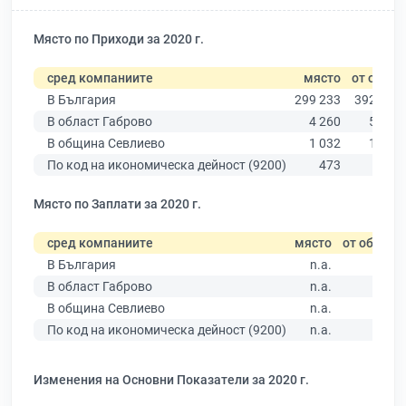
Място по Приходи за 2020 г.
сред компаниите
място
от общо
В България
299 233
392 744
В област Габрово
4 260
5 768
В община Севлиево
1 032
1 395
По код на икономическа дейност (9200)
473
775
Място по Заплати за 2020 г.
сред компаниите
място
от общо
В България
n.a.
В област Габрово
n.a.
В община Севлиево
n.a.
По код на икономическа дейност (9200)
n.a.
Изменения на Основни Показатели за 2020 г.