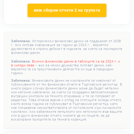
виж сборни отчети 2 на групата
Забележка:
Исторически финансови данни се поддържат от 2008
г. Ако липсва информация за години до 2024 г. , вероятно
дружеството е спряло дейност в годината, за която са последните
финансови данни.
Забележка:
Всички финансови данни в таблиците са за 2024 г. и
в хиляди лева
– ако за някои дружества липсват данни, най-
вероятно те са преустановили дейността си още в предходни
години.
Забележка:
Финансовите данни на компаниите се извличат от
публикуваните от тях финансови отчети в Търговския регистър. В
много редки случаи финансовите данни може да бъдат непълни
или неточно извлечени, за което са създадени автоматизирани
вътрешни контроли за тяхното откриване, и те се поправят от
редактор. Това отнема време с оглед на стотиците хиляди отчети,
които всяка година се публикуват в Търговския регистър, като
ние поправяме несъответствията от по-големите към по-малките
компании. Ако забележите непълноти или неточности във вашите
или в други финансови отчети, можете да ни пишете, за да
ескалираме приоритета за тяхната корекция.