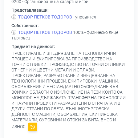
9200 - Организиране на хазартни игри
Представляващи:
ТОДОР ПЕТКОВ ТОДОРОВ
- управител
Собственост:
ТОДОР ПЕТКОВ ТОДОРОВ
100% - физическо лице
търговец
Предмет на дейност:
ПРОЕКТИРАНЕ И ВНЕДРЯВАНЕ НА ТЕХНОЛОГИЧНИ
ПРОЦЕСИ И ЕКИПИРОВКА ЗА ПРОИЗВОДСТВО НА
ТОЧНИ ОТЛИВКИ. ПРОИЗВОДСТВО НА ТОЧНИ ОТЛИВКИ
ОТ ЧЕРНИ И ЦВЕТНИ МЕТАЛИ И СПЛАВИ,
ПРОЕКТИРАНЕ, РАЗРАБОТВАНЕ И ВНЕДРЯВАНЕ НА
ТЕХНОЛОГИЧНИ ПРОЦЕСИ, ЕКИПИРОВКИ, МАШИНИ,
СЪОРЪЖЕНИЯ И НЕСТАНДАРТНО ОБОРУДВАНЕ ВЪВ
ВСИЧКИ ОБЛАСТИ С ИЗКЛЮЧЕНИЕ НА ТЕЗИ КОИТО СА
МОНОПОЛ НА ДЪРЖАВАТА. ТРАНСФЕР НА ТЕХНОЛОГИИ
И НАУЧНИ ПРОДУКТИ РАЗРАБОТЕНИ В СТРАНАТА И В
ДРУГИ СТРАНИ ПО CBETA. ВЪНШНОТЪРГОВСКА
ДЕЙНОСТ С МАШИНИ, СЪОРЪЖЕНИЯ, ЕКИПИРОВКА,
МАТЕРИАЛИ, СУРОВИНИ И СТОКИ ЗА БИТА. ВНОС И
ИЗНОС.