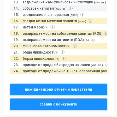
13.
задължения към финансови институции
(хил. лв.)
14.
собствен капитал
(хил. лв.)
15.
средносписъчен персонал
(брой)
16.
средна нетна месечна заплата
(лева)
17.
нетен марж
(%)
18.
възвращаемост на собствения капитал (ROE)
(%)
19.
възвращаемост на активите (ROA)
(%)
20.
финансова автономност
(%)
21.
обща ликвидност
(%)
22.
бърза ликвидност
(%)
23.
приходи от продажби средно на човек
(хил. лв.)
24.
приходи от продажби на 100 лв. оперативни разходи
виж финансови отчети и показатели
сравни с конкуренти