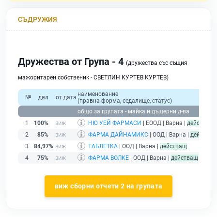
СЪДРУЖИЯ
Дружества от Група - 4
(дружества със същия
мажоритарен собственик - СВЕТЛИН КУРТЕВ КУРТЕВ)
наименование
№
дял
от дата
(правна форма, седалище, статус)
п
общо за групата - майка и дъщерни д-ва
1
100%
НЮ УЕЙ ФАРМАСИ
| ЕООД | Варна |
действащ
2
85%
ФАРМА ДАЙНАМИКС
| ООД | Варна |
действа
3
84,97%
ТАБЛЕТКА
| ООД | Варна |
действащ
4
75%
ФАРМА ВОЛКЕ
| ООД | Варна |
действащ
виж сборни отчети 2 на групата