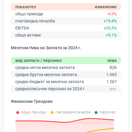
показател
изменение
общо приходи
-4,9%
счетоводна печалба
+19,4%
EBITDA
+20,5%
общо активи
+9,1%
Месечни Нива на Заплати за 2024 г.
вид заплата / персонал
лева
средна нетна месечна заплата
826
средна брутна месечна заплата
1 065
среден бюджет за месечна заплата
1 267
средносписъчен персонал за 2024 г.
Финансови Трендове
общо приходи
счетоводна печалба
персонал