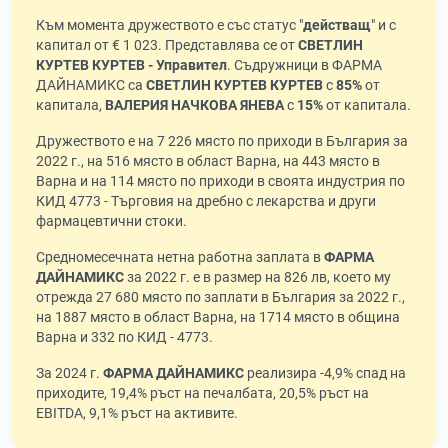
Към момента дружеството е със статус "
действащ
" и с
капитал от € 1 023. Представлява се от
СВЕТЛИН
КУРТЕВ КУРТЕВ - Управител
. Съдружници в ФАРМА
ДАЙНАМИКС са
СВЕТЛИН КУРТЕВ КУРТЕВ
с
85%
от
капитала,
ВАЛЕРИЯ НАЧКОВА ЯНЕВА
с
15%
от капитала.
Дружеството е на 7 226 място по приходи в България за
2022 г., на 516 място в област Варна, на 443 място в
Варна и на 114 място по приходи в своята индустрия по
КИД 4773 - Търговия на дребно с лекарства и други
фармацевтични стоки.
Средномесечната нетна работна заплата в
ФАРМА
ДАЙНАМИКС
за 2022 г. е в размер на 826 лв, което му
отрежда 27 680 място по заплати в България за 2022 г.,
на 1887 място в област Варна, на 1714 място в община
Варна и 332 по КИД - 4773.
За 2024 г.
ФАРМА ДАЙНАМИКС
реализира -4,9% спад на
приходите, 19,4% ръст на печалбата, 20,5% ръст на
EBITDA, 9,1% ръст на активите.