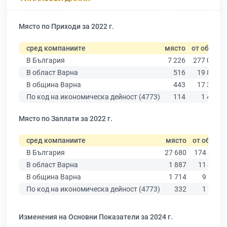
Място по Приходи за 2022 г.
сред компаниите
място
от общо
В България
7 226
277 019
В област Варна
516
19 882
В община Варна
443
17 349
По код на икономическа дейност (4773)
114
1 427
Място по Заплати за 2022 г.
сред компаниите
място
от общо
В България
27 680
174 403
В област Варна
1 887
11 437
В община Варна
1 714
9 876
По код на икономическа дейност (4773)
332
1 231
Изменения на Основни Показатели за 2024 г.