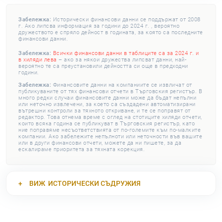
Забележка:
Исторически финансови данни се поддържат от 2008
г. Ако липсва информация за години до 2024 г. , вероятно
дружеството е спряло дейност в годината, за която са последните
финансови данни.
Забележка:
Всички финансови данни в таблиците са за 2024 г. и
в хиляди лева
– ако за някои дружества липсват данни, най-
вероятно те са преустановили дейността си още в предходни
години.
Забележка:
Финансовите данни на компаниите се извличат от
публикуваните от тях финансови отчети в Търговския регистър. В
много редки случаи финансовите данни може да бъдат непълни
или неточно извлечени, за което са създадени автоматизирани
вътрешни контроли за тяхното откриване, и те се поправят от
редактор. Това отнема време с оглед на стотиците хиляди отчети,
които всяка година се публикуват в Търговския регистър, като
ние поправяме несъответствията от по-големите към по-малките
компании. Ако забележите непълноти или неточности във вашите
или в други финансови отчети, можете да ни пишете, за да
ескалираме приоритета за тяхната корекция.
ВИЖ
ИСТОРИЧЕСКИ СЪДРУЖИЯ