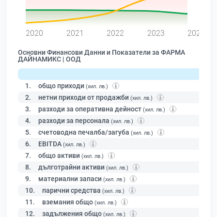
0
2020
2021
2022
2023
2024
Основни Финансови Данни и Показатели за ФАРМА
ДАЙНАМИКС | ООД
1.
общо приходи
(хил. лв.)
2.
нетни приходи от продажби
(хил. лв.)
3.
разходи за оперативна дейност
(хил. лв.)
4.
разходи за персонала
(хил. лв.)
5.
счетоводна печалба/загуба
(хил. лв.)
6.
EBITDA
(хил. лв.)
7.
общо активи
(хил. лв.)
8.
дълготрайни активи
(хил. лв.)
9.
материални запаси
(хил. лв.)
10.
парични средства
(хил. лв.)
11.
вземания общо
(хил. лв.)
12.
задължения общо
(хил. лв.)