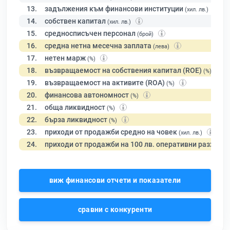
13.
задължения към финансови институции
(хил. лв.)
14.
собствен капитал
(хил. лв.)
15.
средносписъчен персонал
(брой)
16.
средна нетна месечна заплата
(лева)
17.
нетен марж
(%)
18.
възвращаемост на собствения капитал (ROE)
(%)
19.
възвращаемост на активите (ROA)
(%)
20.
финансова автономност
(%)
21.
обща ликвидност
(%)
22.
бърза ликвидност
(%)
23.
приходи от продажби средно на човек
(хил. лв.)
24.
приходи от продажби на 100 лв. оперативни разходи
виж финансови отчети и показатели
сравни с конкуренти