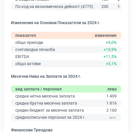
По код на икономическа дейност (4773)
200
1 231
Изменения на Основни Показатели за 2024 г.
показател
изменение
общо приходи
+9,0%
счетоводна печалба
+15,9%
EBITDA
+11,5%
общо активи
+5,1%
Месечни Нива на Заплати за 2024 г.
вид заплата / персонал
лева
средна нетна месечна заплата
1 409
средна брутна месечна заплата
1 816
среден бюджет за месечна заплата
2 160
средносписъчен персонал за 2024 г.
Финансови Трендове