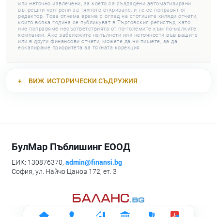
или неточно извлечени, за което са създадени автоматизирани
вътрешни контроли за тяхното откриване, и те се поправят от
редактор. Това отнема време с оглед на стотиците хиляди отчети,
които всяка година се публикуват в Търговския регистър, като
ние поправяме несъответствията от по-големите към по-малките
компании. Ако забележите непълноти или неточности във вашите
или в други финансови отчети, можете да ни пишете, за да
ескалираме приоритета за тяхната корекция.
ВИЖ
ИСТОРИЧЕСКИ СЪДРУЖИЯ
БулМар Пъблишинг ЕООД
ЕИК: 130876370,
admin@finansi.bg
София, ул. Найчо Цанов 172, ет. 3