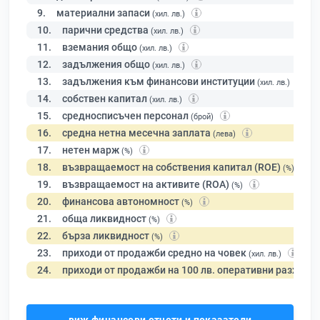
9.
материални запаси
(хил. лв.)
10.
парични средства
(хил. лв.)
11.
вземания общо
(хил. лв.)
12.
задължения общо
(хил. лв.)
13.
задължения към финансови институции
(хил. лв.)
14.
собствен капитал
(хил. лв.)
15.
средносписъчен персонал
(брой)
16.
средна нетна месечна заплата
(лева)
17.
нетен марж
(%)
18.
възвращаемост на собствения капитал (ROE)
(%)
19.
възвращаемост на активите (ROA)
(%)
20.
финансова автономност
(%)
21.
обща ликвидност
(%)
22.
бърза ликвидност
(%)
23.
приходи от продажби средно на човек
(хил. лв.)
24.
приходи от продажби на 100 лв. оперативни разходи