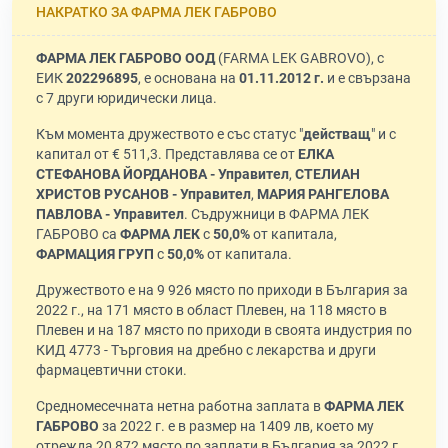
НАКРАТКО ЗА ФАРМА ЛЕК ГАБРОВО
ФАРМА ЛЕК ГАБРОВО ООД
(FARMA LEK GABROVO), с
ЕИК
202296895
, е основана на
01.11.2012 г.
и е свързана
с 7 други юридически лица.
Към момента дружеството е със статус "
действащ
" и с
капитал от € 511,3. Представлява се от
ЕЛКА
СТЕФАНОВА ЙОРДАНОВА - Управител
,
СТЕЛИАН
ХРИСТОВ РУСАНОВ - Управител
,
МАРИЯ РАНГЕЛОВА
ПАВЛОВА - Управител
. Съдружници в ФАРМА ЛЕК
ГАБРОВО са
ФАРМА ЛЕК
с
50,0%
от капитала,
ФАРМАЦИЯ ГРУП
с
50,0%
от капитала.
Дружеството е на 9 926 място по приходи в България за
2022 г., на 171 място в област Плевен, на 118 място в
Плевен и на 187 място по приходи в своята индустрия по
КИД 4773 - Търговия на дребно с лекарства и други
фармацевтични стоки.
Средномесечната нетна работна заплата в
ФАРМА ЛЕК
ГАБРОВО
за 2022 г. е в размер на 1409 лв, което му
отрежда 20 872 място по заплати в България за 2022 г.,