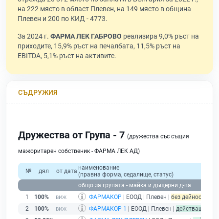
на 222 място в област Плевен, на 149 място в община
Плевен и 200 по КИД - 4773.
За 2024 г.
ФАРМА ЛЕК ГАБРОВО
реализира 9,0% ръст на
приходите, 15,9% ръст на печалбата, 11,5% ръст на
EBITDA, 5,1% ръст на активите.
СЪДРУЖИЯ
Дружества от Група - 7
(дружества със същия
мажоритарен собственик - ФАРМА ЛЕК АД)
наименование
№
дял
от дата
(правна форма, седалище, статус)
общо за групата - майка и дъщерни д-ва
1
100%
ФАРМАКОР
| ЕООД | Плевен |
без дейност - под
2
100%
ФАРМАКОР 1
| ЕООД | Плевен |
действащ