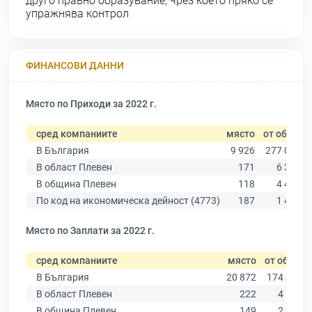
друго правно образувание, чрез което пряко се
упражнява контрол
ФИНАНСОВИ ДАННИ
Място по Приходи за 2022 г.
сред компаниите
място
от общо
В България
9 926
277 019
В област Плевен
171
6 347
В община Плевен
118
4 459
По код на икономическа дейност (4773)
187
1 427
Място по Заплати за 2022 г.
сред компаниите
място
от общо
В България
20 872
174 403
В област Плевен
222
4 191
В община Плевен
149
2 923