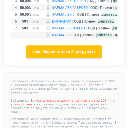
3
50,00%
ФАРМА ЛЕК ПЛЕВЕН
| ООД | Плевен |
действа
4
50,00%
ФАРМА ЛЕК ГАБРОВО
| ООД | Плевен |
действ
5
50,00%
ФАРМА ЛЕК 5
| ООД | Плевен |
действащ
6
50%
БИЛФАРМА
| ООД | Плевен |
действащ
7
50%
ФАРМА ЛЕК ЛОВЕЧ1
| ООД | Плевен |
действа
ФАРМА ЛЕК
| АД | Плевен |
действащ
- дружес
виж сборни отчети 2 на групата
Забележка:
Исторически финансови данни се поддържат от 2008
г. Ако липсва информация за години до 2024 г. , вероятно
дружеството е спряло дейност в годината, за която са последните
финансови данни.
Забележка:
Всички финансови данни в таблиците са за 2024 г. и
в хиляди лева
– ако за някои дружества липсват данни, най-
вероятно те са преустановили дейността си още в предходни
години.
Забележка:
Финансовите данни на компаниите се извличат от
публикуваните от тях финансови отчети в Търговския регистър. В
много редки случаи финансовите данни може да бъдат непълни