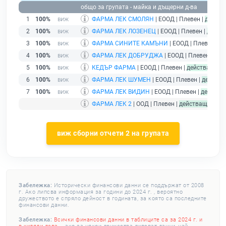
общо за групата - майка и дъщерни д-ва
1
100%
ФАРМА ЛЕК СМОЛЯН
| ЕООД | Плевен |
действ
2
100%
ФАРМА ЛЕК ЛОЗЕНЕЦ
| ЕООД | Плевен |
дейст
3
100%
ФАРМА СИНИТЕ КАМЪНИ
| ЕООД | Плевен |
де
4
100%
ФАРМА ЛЕК ДОБРУДЖА
| ЕООД | Плевен |
дей
5
100%
КЕДЪР ФАРМА
| ЕООД | Плевен |
действащ
6
100%
ФАРМА ЛЕК ШУМЕН
| ЕООД | Плевен |
действ
7
100%
ФАРМА ЛЕК ВИДИН
| ЕООД | Плевен |
действа
ФАРМА ЛЕК 2
| ООД | Плевен |
действащ
- дру
виж сборни отчети 2 на групата
Забележка:
Исторически финансови данни се поддържат от 2008
г. Ако липсва информация за години до 2024 г. , вероятно
дружеството е спряло дейност в годината, за която са последните
финансови данни.
Забележка:
Всички финансови данни в таблиците са за 2024 г. и