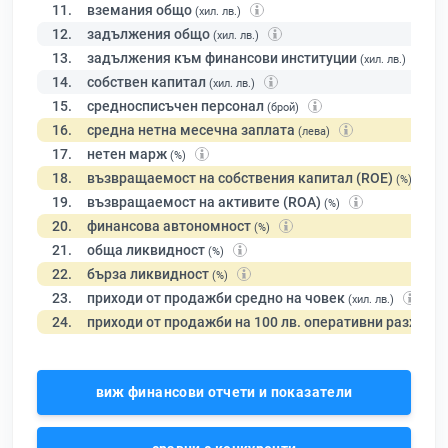
11.
вземания общо
(хил. лв.)
12.
задължения общо
(хил. лв.)
13.
задължения към финансови институции
(хил. лв.)
14.
собствен капитал
(хил. лв.)
15.
средносписъчен персонал
(брой)
16.
средна нетна месечна заплата
(лева)
17.
нетен марж
(%)
18.
възвращаемост на собствения капитал (ROE)
(%)
19.
възвращаемост на активите (ROA)
(%)
20.
финансова автономност
(%)
21.
обща ликвидност
(%)
22.
бърза ликвидност
(%)
23.
приходи от продажби средно на човек
(хил. лв.)
24.
приходи от продажби на 100 лв. оперативни разходи
виж финансови отчети и показатели