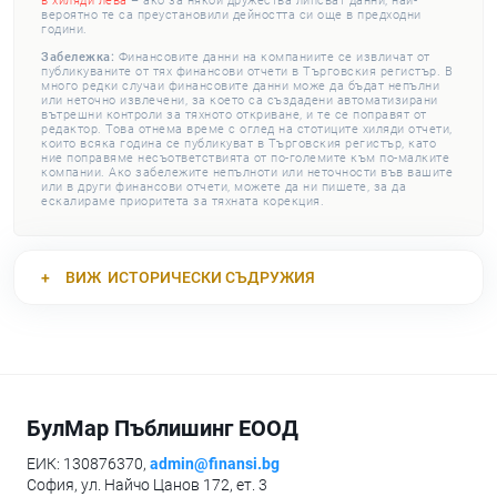
в хиляди лева
– ако за някои дружества липсват данни, най-
вероятно те са преустановили дейността си още в предходни
години.
Забележка:
Финансовите данни на компаниите се извличат от
публикуваните от тях финансови отчети в Търговския регистър. В
много редки случаи финансовите данни може да бъдат непълни
или неточно извлечени, за което са създадени автоматизирани
вътрешни контроли за тяхното откриване, и те се поправят от
редактор. Това отнема време с оглед на стотиците хиляди отчети,
които всяка година се публикуват в Търговския регистър, като
ние поправяме несъответствията от по-големите към по-малките
компании. Ако забележите непълноти или неточности във вашите
или в други финансови отчети, можете да ни пишете, за да
ескалираме приоритета за тяхната корекция.
ВИЖ
ИСТОРИЧЕСКИ СЪДРУЖИЯ
БулМар Пъблишинг ЕООД
ЕИК: 130876370,
admin@finansi.bg
София, ул. Найчо Цанов 172, ет. 3