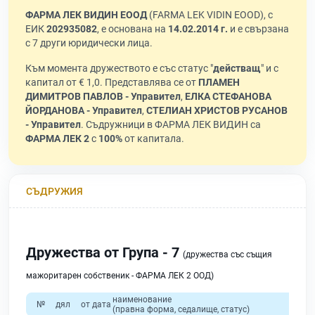
ФАРМА ЛЕК ВИДИН ЕООД
(FARMA LEK VIDIN EOOD), с
ЕИК
202935082
, е основана на
14.02.2014 г.
и е свързана
с 7 други юридически лица.
Към момента дружеството е със статус "
действащ
" и с
капитал от € 1,0. Представлява се от
ПЛАМЕН
ДИМИТРОВ ПАВЛОВ - Управител
,
ЕЛКА СТЕФАНОВА
ЙОРДАНОВА - Управител
,
СТЕЛИАН ХРИСТОВ РУСАНОВ
- Управител
. Съдружници в ФАРМА ЛЕК ВИДИН са
ФАРМА ЛЕК 2
с
100%
от капитала.
СЪДРУЖИЯ
Дружества от Група - 7
(дружества със същия
мажоритарен собственик - ФАРМА ЛЕК 2 ООД)
наименование
№
дял
от дата
(правна форма, седалище, статус)