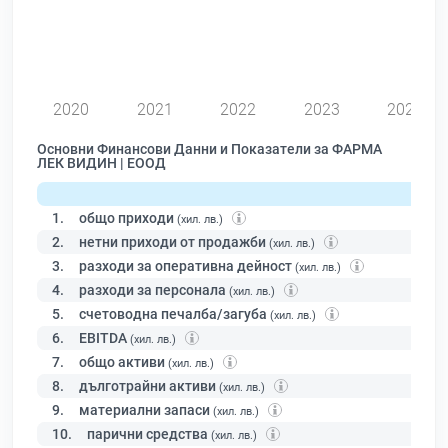
0
2020
2021
2022
2023
2024
Основни Финансови Данни и Показатели за ФАРМА
ЛЕК ВИДИН | ЕООД
1.
общо приходи
(хил. лв.)
2.
нетни приходи от продажби
(хил. лв.)
3.
разходи за оперативна дейност
(хил. лв.)
4.
разходи за персонала
(хил. лв.)
5.
счетоводна печалба/загуба
(хил. лв.)
6.
EBITDA
(хил. лв.)
7.
общо активи
(хил. лв.)
8.
дълготрайни активи
(хил. лв.)
9.
материални запаси
(хил. лв.)
10.
парични средства
(хил. лв.)