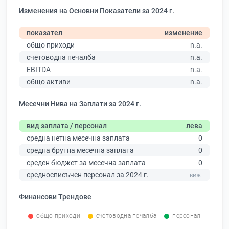
Изменения на Основни Показатели за 2024 г.
показател
изменение
общо приходи
n.a.
счетоводна печалба
n.a.
EBITDA
n.a.
общо активи
n.a.
Месечни Нива на Заплати за 2024 г.
вид заплата / персонал
лева
средна нетна месечна заплата
0
средна брутна месечна заплата
0
среден бюджет за месечна заплата
0
средносписъчен персонал за 2024 г.
Финансови Трендове
общо приходи
счетоводна печалба
персонал