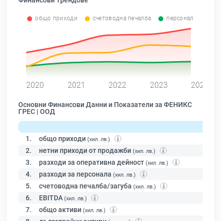
Финансови Трендове
общо приходи
счетоводна печалба
персонал
0
2020
2021
2022
2023
2024
Основни Финансови Данни и Показатели за ФЕНИКС
ГРЕС | ООД
1.
общо приходи
(хил. лв.)
2.
нетни приходи от продажби
(хил. лв.)
3.
разходи за оперативна дейност
(хил. лв.)
4.
разходи за персонала
(хил. лв.)
5.
счетоводна печалба/загуба
(хил. лв.)
6.
EBITDA
(хил. лв.)
7.
общо активи
(хил. лв.)