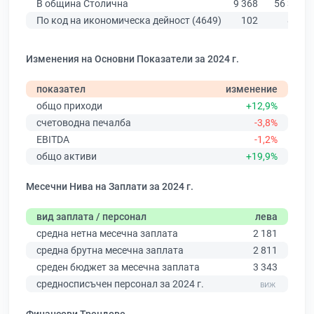
В община Столична
9 368
56 378
По код на икономическа дейност (4649)
102
874
Изменения на Основни Показатели за 2024 г.
показател
изменение
общо приходи
+12,9%
счетоводна печалба
-3,8%
EBITDA
-1,2%
общо активи
+19,9%
Месечни Нива на Заплати за 2024 г.
вид заплата / персонал
лева
средна нетна месечна заплата
2 181
средна брутна месечна заплата
2 811
среден бюджет за месечна заплата
3 343
средносписъчен персонал за 2024 г.