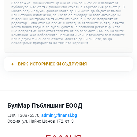
Забележка:
Финансовите данни на компаниите се извличат от
публикуваните от тях финансови отчети в Търговския регистър. В
много редки случаи финансовите данни може да бъдат непълни
или неточно извлечени, за което са създадени автоматизирани
вътрешни контроли за тяхното откриване, и те се поправят от
редактор. Това отнема време с оглед на стотиците хиляди отчети,
които всяка година се публикуват в Търговския регистър, като
ние поправяме несъответствията от по-големите към по-малките
компании. Ако забележите непълноти или неточности във вашите
или в други финансови отчети, можете да ни пишете, за да
ескалираме приоритета за тяхната корекция.
ВИЖ
ИСТОРИЧЕСКИ СЪДРУЖИЯ
БулМар Пъблишинг ЕООД
ЕИК: 130876370,
admin@finansi.bg
София, ул. Найчо Цанов 172, ет. 3