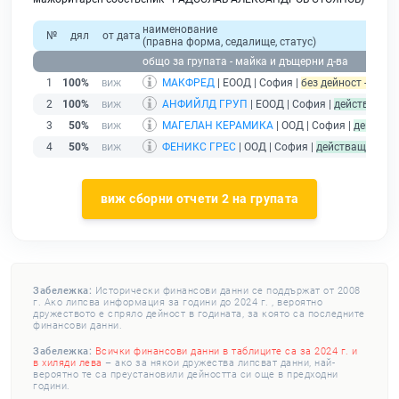
наименование
№
дял
от дата
(правна форма, седалище, статус)
общо за групата - майка и дъщерни д-ва
1
100%
МАКФРЕД
| ЕООД | София |
без дейност - подад
2
100%
АНФИЙЛД ГРУП
| ЕООД | София |
действащ
3
50%
МАГЕЛАН КЕРАМИКА
| ООД | София |
действа
4
50%
ФЕНИКС ГРЕС
| ООД | София |
действащ
виж сборни отчети 2 на групата
Забележка:
Исторически финансови данни се поддържат от 2008
г. Ако липсва информация за години до 2024 г. , вероятно
дружеството е спряло дейност в годината, за която са последните
финансови данни.
Забележка:
Всички финансови данни в таблиците са за 2024 г. и
в хиляди лева
– ако за някои дружества липсват данни, най-
вероятно те са преустановили дейността си още в предходни
години.