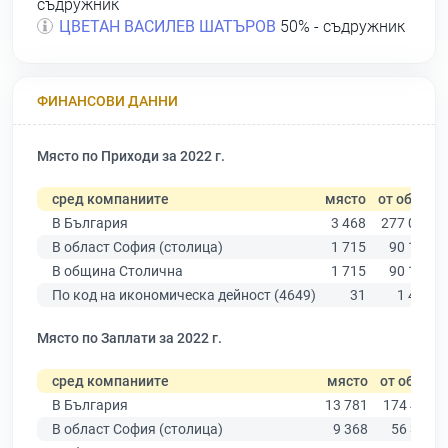
съдружник
ЦВЕТАН ВАСИЛЕВ ШАТЪРОВ
50% - съдружник
ФИНАНСОВИ ДАННИ
Място по Приходи за 2022 г.
сред компаниите
място
от общо
В България
3 468
277 019
В област София (столица)
1 715
90 178
В община Столична
1 715
90 178
По код на икономическа дейност (4649)
31
1 440
Място по Заплати за 2022 г.
сред компаниите
място
от общо
В България
13 781
174 403
В област София (столица)
9 368
56 378