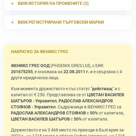
ВИЖ ИСТОРИЯ НА ПРОМЕНИТЕ (3)
ВИЖ РЕГИСТРИРАНИ ТЪРГОВСКИ МАРКИ
НАКРАТКО ЗА ФЕНИКС ГРЕС
ФЕНИКС ГРЕС ООД
(PHOENIX GRES Ltd), с ЕИК
201675255
, е основана на
22.08.2011 г.
и е свързана с 4
други юридически лица.
Към момента дружеството е със статус "
действащ
" и с
капитал от € 250. Представлява се от
ЦВЕТАН ВАСИЛЕВ
ШАТЪРОВ - Управител
,
РАДОСЛАВ АЛЕКСАНДРОВ
СТОЯНОВ - Управител
. Съдружници в ФЕНИКС ГРЕС са
РАДОСЛАВ АЛЕКСАНДРОВ СТОЯНОВ
с
50%
от капитала,
ЦВЕТАН ВАСИЛЕВ ШАТЪРОВ
с
50%
от капитала.
Дружеството е на 3 468 място по приходи в България за