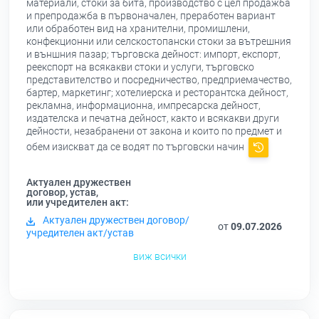
материали, стоки за бита, производство с цел продажба
и препродажба в първоначален, преработен вариант
или обработен вид на хранителни, промишлени,
конфекционни или селскостопански стоки за вътрешния
и външния пазар; търговска дейност: импорт, експорт,
реекспорт на всякакви стоки и услуги, търговско
представителство и посредничество, предприемачество,
бартер, маркетинг; хотелиерска и ресторантска дейност,
рекламна, информационна, импресарска дейност,
издателска и печатна дейност, както и всякакви други
дейности, незабранени от закона и които по предмет и
обем изискват да се водят по търговски начин
Актуален дружествен
договор, устав,
или учредителен акт:
Актуален дружествен договор/
от
09.07.2026
учредителен акт/устав
виж всички