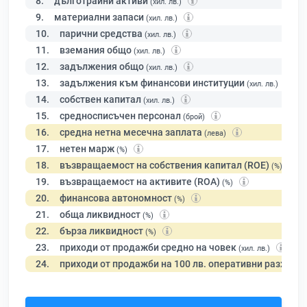
8.
дълготрайни активи
(хил. лв.)
9.
материални запаси
(хил. лв.)
10.
парични средства
(хил. лв.)
11.
вземания общо
(хил. лв.)
12.
задължения общо
(хил. лв.)
13.
задължения към финансови институции
(хил. лв.)
14.
собствен капитал
(хил. лв.)
15.
средносписъчен персонал
(брой)
16.
средна нетна месечна заплата
(лева)
17.
нетен марж
(%)
18.
възвращаемост на собствения капитал (ROE)
(%)
19.
възвращаемост на активите (ROA)
(%)
20.
финансова автономност
(%)
21.
обща ликвидност
(%)
22.
бърза ликвидност
(%)
23.
приходи от продажби средно на човек
(хил. лв.)
24.
приходи от продажби на 100 лв. оперативни разходи