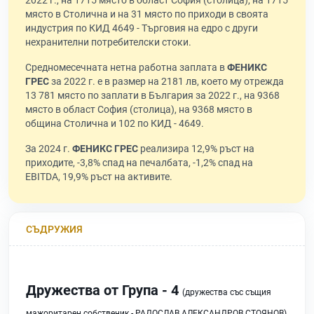
2022 г., на 1715 място в област София (столица), на 1715
място в Столична и на 31 място по приходи в своята
индустрия по КИД 4649 - Търговия на едро с други
нехранителни потребителски стоки.
Средномесечната нетна работна заплата в
ФЕНИКС
ГРЕС
за 2022 г. е в размер на 2181 лв, което му отрежда
13 781 място по заплати в България за 2022 г., на 9368
място в област София (столица), на 9368 място в
община Столична и 102 по КИД - 4649.
За 2024 г.
ФЕНИКС ГРЕС
реализира 12,9% ръст на
приходите, -3,8% спад на печалбата, -1,2% спад на
EBITDA, 19,9% ръст на активите.
СЪДРУЖИЯ
Дружества от Група - 4
(дружества със същия
мажоритарен собственик - РАДОСЛАВ АЛЕКСАНДРОВ СТОЯНОВ)