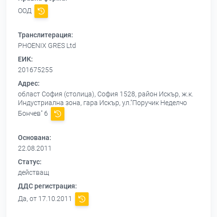
ООД
Транслитерация:
PHOENIX GRES Ltd
ЕИК:
201675255
Адрес:
област София (столица), София 1528, район Искър, ж.к.
Индустриална зона, гара Искър, ул."Поручик Неделчо
Бончев" 6
Основана:
22.08.2011
Статус:
действащ
ДДС регистрация:
Да, от 17.10.2011