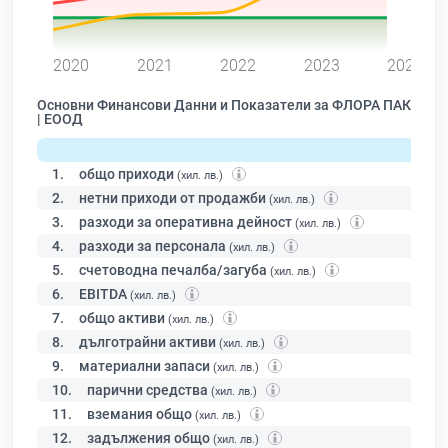
0
2020
2021
2022
2023
2024
Основни Финансови Данни и Показатели за ФЛОРА ПАК
| ЕООД
1.
общо приходи
(хил. лв.)
2.
нетни приходи от продажби
(хил. лв.)
3.
разходи за оперативна дейност
(хил. лв.)
4.
разходи за персонала
(хил. лв.)
5.
счетоводна печалба/загуба
(хил. лв.)
6.
EBITDA
(хил. лв.)
7.
общо активи
(хил. лв.)
8.
дълготрайни активи
(хил. лв.)
9.
материални запаси
(хил. лв.)
10.
парични средства
(хил. лв.)
11.
вземания общо
(хил. лв.)
12.
задължения общо
(хил. лв.)