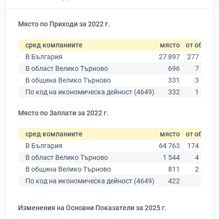
Място по Приходи за 2022 г.
сред компаниите
място
от общо
В България
27 897
277 019
В област Велико Търново
696
7 358
В община Велико Търново
331
3 762
По код на икономическа дейност (4649)
332
1 440
Място по Заплати за 2022 г.
сред компаниите
място
от общо
В България
64 763
174 403
В област Велико Търново
1 544
4 787
В община Велико Търново
811
2 456
По код на икономическа дейност (4649)
422
874
Изменения на Основни Показатели за 2025 г.