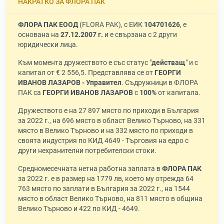
НАКРАТКО ЗА ФЛОРА ПАК
ФЛОРА ПАК ЕООД
(FLORA PAK), с ЕИК
104701626
, е
основана на
27.12.2007 г.
и е свързана с 2 други
юридически лица.
Към момента дружеството е със статус "
действащ
" и с
капитал от € 2 556,5. Представлява се от
ГЕОРГИ
ИВАНОВ ЛАЗАРОВ - Управител
. Съдружници в ФЛОРА
ПАК са
ГЕОРГИ ИВАНОВ ЛАЗАРОВ
с
100%
от капитала.
Дружеството е на 27 897 място по приходи в България
за 2022 г., на 696 място в област Велико Търново, на 331
място в Велико Търново и на 332 място по приходи в
своята индустрия по КИД 4649 - Търговия на едро с
други нехранителни потребителски стоки.
Средномесечната нетна работна заплата в
ФЛОРА ПАК
за 2022 г. е в размер на 1779 лв, което му отрежда 64
763 място по заплати в България за 2022 г., на 1544
място в област Велико Търново, на 811 място в община
Велико Търново и 422 по КИД - 4649.