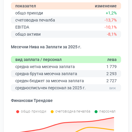
показател
изменение
общо приходи
+1,2%
счетоводна печалба
-13,7%
EBITDA
-10,1%
общо активи
-8,1%
Месечни Нива на Заплати за 2025 г.
вид заплата / персонал
лева
средна нетна месечна заплата
1 779
средна брутна месечна заплата
2 293
среден бюджет за месечна заплата
2 727
средносписъчен персонал за 2025 г.
Финансови Трендове
общо приходи
счетоводна печалба
персонал