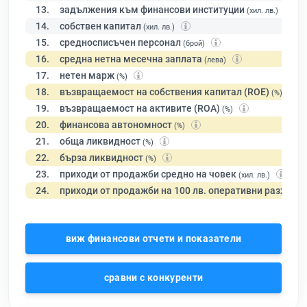
13.
задължения към финансови институции
(хил. лв.)
14.
собствен капитал
(хил. лв.)
15.
средносписъчен персонал
(брой)
16.
средна нетна месечна заплата
(лева)
17.
нетен марж
(%)
18.
възвращаемост на собствения капитал (ROE)
(%)
19.
възвращаемост на активите (ROA)
(%)
20.
финансова автономност
(%)
21.
обща ликвидност
(%)
22.
бърза ликвидност
(%)
23.
приходи от продажби средно на човек
(хил. лв.)
24.
приходи от продажби на 100 лв. оперативни разходи
виж финансови отчети и показатели
сравни с конкуренти