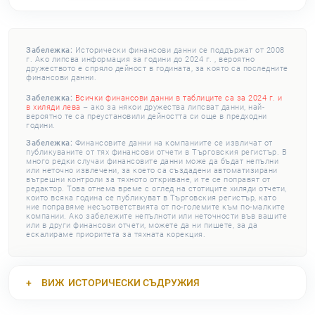
Забележка:
Исторически финансови данни се поддържат от 2008
г. Ако липсва информация за години до 2024 г. , вероятно
дружеството е спряло дейност в годината, за която са последните
финансови данни.
Забележка:
Всички финансови данни в таблиците са за 2024 г. и
в хиляди лева
– ако за някои дружества липсват данни, най-
вероятно те са преустановили дейността си още в предходни
години.
Забележка:
Финансовите данни на компаниите се извличат от
публикуваните от тях финансови отчети в Търговския регистър. В
много редки случаи финансовите данни може да бъдат непълни
или неточно извлечени, за което са създадени автоматизирани
вътрешни контроли за тяхното откриване, и те се поправят от
редактор. Това отнема време с оглед на стотиците хиляди отчети,
които всяка година се публикуват в Търговския регистър, като
ние поправяме несъответствията от по-големите към по-малките
компании. Ако забележите непълноти или неточности във вашите
или в други финансови отчети, можете да ни пишете, за да
ескалираме приоритета за тяхната корекция.
ВИЖ
ИСТОРИЧЕСКИ СЪДРУЖИЯ