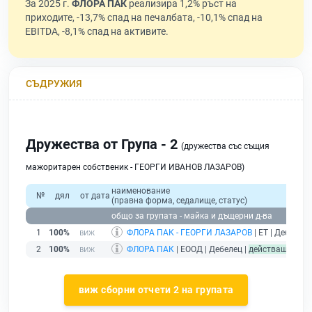
За 2025 г.
ФЛОРА ПАК
реализира 1,2% ръст на
приходите, -13,7% спад на печалбата, -10,1% спад на
EBITDA, -8,1% спад на активите.
СЪДРУЖИЯ
Дружества от Група - 2
(дружества със същия
мажоритарен собственик - ГЕОРГИ ИВАНОВ ЛАЗАРОВ)
наименование
№
дял
от дата
(правна форма, седалище, статус)
общо за групата - майка и дъщерни д-ва
1
100%
ФЛОРА ПАК - ГЕОРГИ ЛАЗАРОВ
| ЕТ | Дебелец 
2
100%
ФЛОРА ПАК
| ЕООД | Дебелец |
действащ
виж сборни отчети 2 на групата