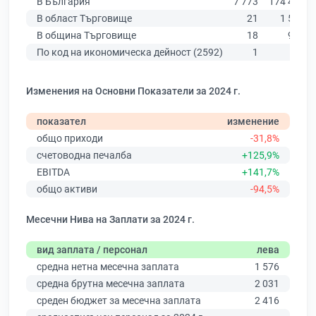
В България
7 773
174 403
В област Търговище
21
1 502
В община Търговище
18
933
По код на икономическа дейност (2592)
1
14
Изменения на Основни Показатели за 2024 г.
показател
изменение
общо приходи
-31,8%
счетоводна печалба
+125,9%
EBITDA
+141,7%
общо активи
-94,5%
Месечни Нива на Заплати за 2024 г.
вид заплата / персонал
лева
средна нетна месечна заплата
1 576
средна брутна месечна заплата
2 031
среден бюджет за месечна заплата
2 416