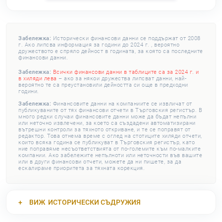
Забележка:
Исторически финансови данни се поддържат от 2008
г. Ако липсва информация за години до 2024 г. , вероятно
дружеството е спряло дейност в годината, за която са последните
финансови данни.
Забележка:
Всички финансови данни в таблиците са за 2024 г. и
в хиляди лева
– ако за някои дружества липсват данни, най-
вероятно те са преустановили дейността си още в предходни
години.
Забележка:
Финансовите данни на компаниите се извличат от
публикуваните от тях финансови отчети в Търговския регистър. В
много редки случаи финансовите данни може да бъдат непълни
или неточно извлечени, за което са създадени автоматизирани
вътрешни контроли за тяхното откриване, и те се поправят от
редактор. Това отнема време с оглед на стотиците хиляди отчети,
които всяка година се публикуват в Търговския регистър, като
ние поправяме несъответствията от по-големите към по-малките
компании. Ако забележите непълноти или неточности във вашите
или в други финансови отчети, можете да ни пишете, за да
ескалираме приоритета за тяхната корекция.
ВИЖ
ИСТОРИЧЕСКИ СЪДРУЖИЯ