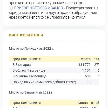
чрез което непряко се упражнява контрол
ГРИГОР ЦВЕТКОВ ИВАНОВ
- Представители на
юридическо лице или друго правно образувание,
чрез което непряко се упражнява контрол
ФИНАНСОВИ ДАННИ
Място по Приходи за 2022 г.
сред компаниите
място
от общо
В България
134 772
277 019
В област Търговище
1 101
2 275
В община Търговище
686
1 433
По код на икономическа дейност (2592)
13
15
Място по Заплати за 2022 г.
сред компаниите
място
от общо