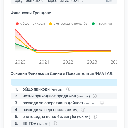
средносписъчен персонал за 2024 г.
Финансови Трендове
общо приходи
счетоводна печалба
персонал
0
2020
2021
2022
2023
2024
Основни Финансови Данни и Показатели за ФМА | АД
1.
общо приходи
(хил. лв.)
2.
нетни приходи от продажби
(хил. лв.)
3.
разходи за оперативна дейност
(хил. лв.)
4.
разходи за персонала
(хил. лв.)
5.
счетоводна печалба/загуба
(хил. лв.)
6.
EBITDA
(хил. лв.)