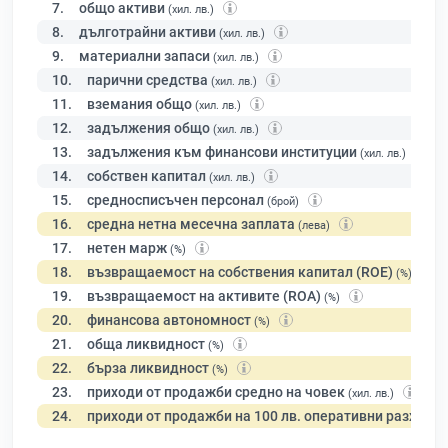
7.
общо активи
(хил. лв.)
8.
дълготрайни активи
(хил. лв.)
9.
материални запаси
(хил. лв.)
10.
парични средства
(хил. лв.)
11.
вземания общо
(хил. лв.)
12.
задължения общо
(хил. лв.)
13.
задължения към финансови институции
(хил. лв.)
14.
собствен капитал
(хил. лв.)
15.
средносписъчен персонал
(брой)
16.
средна нетна месечна заплата
(лева)
17.
нетен марж
(%)
18.
възвращаемост на собствения капитал (ROE)
(%)
19.
възвращаемост на активите (ROA)
(%)
20.
финансова автономност
(%)
21.
обща ликвидност
(%)
22.
бърза ликвидност
(%)
23.
приходи от продажби средно на човек
(хил. лв.)
24.
приходи от продажби на 100 лв. оперативни разходи