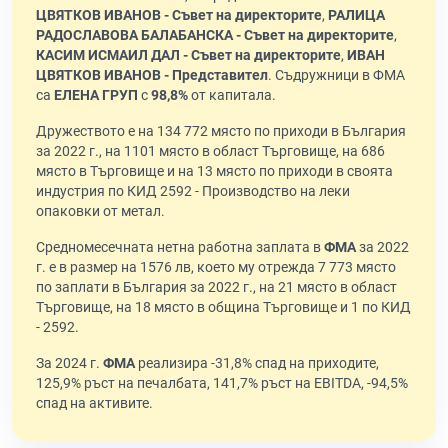
ЦВЯТКОВ ИВАНОВ - Съвет на директорите
,
РАЛИЦА
РАДОСЛАВОВА БАЛАБАНСКА - Съвет на директорите
,
КАСИМ ИСМАИЛ ДАЛ - Съвет на директорите
,
ИВАН
ЦВЯТКОВ ИВАНОВ - Представител
. Съдружници в ФМА
са
ЕЛЕНА ГРУП
с
98,8%
от капитала.
Дружеството е на 134 772 място по приходи в България
за 2022 г., на 1101 място в област Търговище, на 686
място в Търговище и на 13 място по приходи в своята
индустрия по КИД 2592 - Производство на леки
опаковки от метал.
Средномесечната нетна работна заплата в
ФМА
за 2022
г. е в размер на 1576 лв, което му отрежда 7 773 място
по заплати в България за 2022 г., на 21 място в област
Търговище, на 18 място в община Търговище и 1 по КИД
- 2592.
За 2024 г.
ФМА
реализира -31,8% спад на приходите,
125,9% ръст на печалбата, 141,7% ръст на EBITDA, -94,5%
спад на активите.