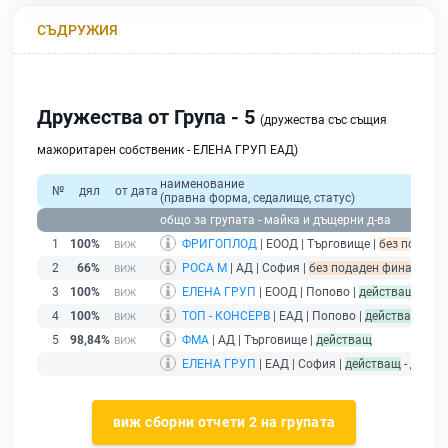
СЪДРУЖИЯ
Дружества от Група - 5
(дружества със същия
мажоритарен собственик - ЕЛЕНА ГРУП ЕАД)
наименование
№
дял
от дата
(правна форма, седалище, статус)
общо за групата - майка и дъщерни д-ва
1
100%
ФРИГОПЛОД
| ЕООД | Търговище |
без подаден
2
66%
РОСА М
| АД | София |
без подаден финансов от
3
100%
ЕЛЕНА ГРУП
| ЕООД | Попово |
действащ
4
100%
ТОП - КОНСЕРВ
| ЕАД | Попово |
действащ
5
98,84%
ФМА
| АД | Търговище |
действащ
ЕЛЕНА ГРУП
| ЕАД | София |
действащ
- друже
виж сборни отчети 2 на групата