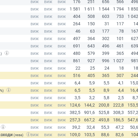
.)
(%)
азходи
(лева)