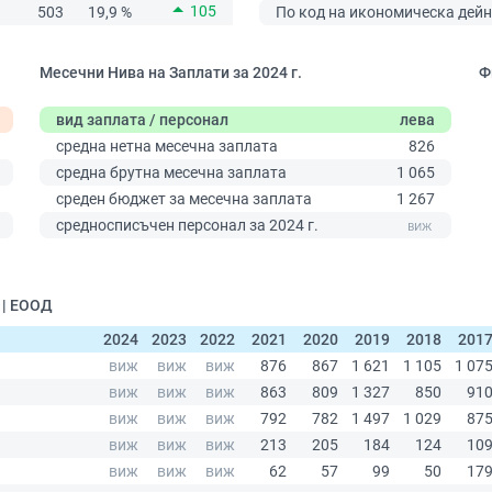
105
503
19,9 %
По код на икономическа дейн
Месечни Нива на Заплати за 2024 г.
Ф
вид заплата / персонал
лева
средна нетна месечна заплата
826
средна брутна месечна заплата
1 065
среден бюджет за месечна заплата
1 267
0
средносписъчен персонал за 2024 г.
 | ЕООД
2024
2023
2022
2021
2020
2019
2018
201