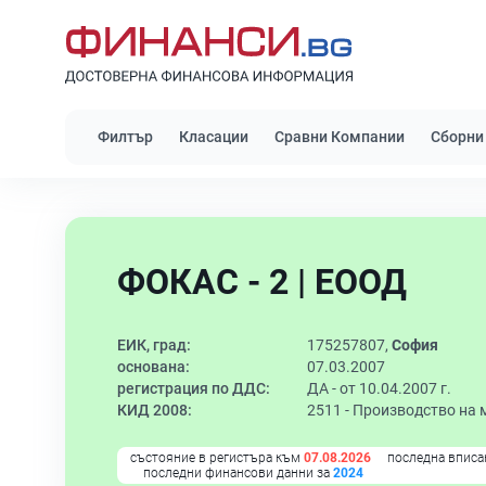
Филтър
Класации
Сравни Компании
Сборни
ФОКАС - 2 | ЕООД
ЕИК, град:
175257807,
София
основана:
07.03.2007
регистрация по ДДС:
ДА - от 10.04.2007 г.
КИД 2008:
2511 -
Производство на м
състояние в регистъра към
07.08.2026
последна вписа
последни финансови данни за
2024