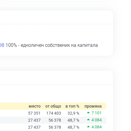
ОВ
100% - едноличен собственик на капитала
място
от общо
в топ %
промяна
7 101
57 351
174 403
32,9 %
4 084
27 437
56 378
48,7 %
4 084
27 437
56 378
48,7 %