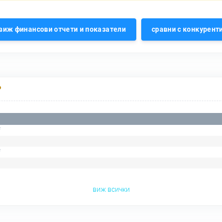
виж финансови отчети и показатели
сравни с конкурент
Р
f
f
виж всички