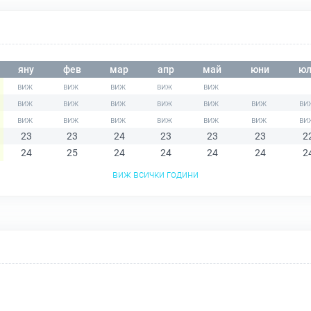
яну
фев
мар
апр
май
юни
юл
23
23
24
23
23
23
2
24
25
24
24
24
24
2
виж всички години