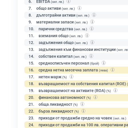
6.
EBITDA
(хил. лв.)
7.
общо активи
(хил. лв.)
8.
дълготрайни активи
(хил. лв.)
9.
материални запаси
(хил. лв.)
10.
парични средства
(хил. лв.)
11.
вземания общо
(хил. лв.)
12.
задължения общо
(хил. лв.)
13.
задължения към финансови институции
(хил. лв
14.
собствен капитал
(хил. лв.)
15.
средносписъчен персонал
(брой)
16.
средна нетна месечна заплата
(лева)
17.
нетен марж
(%)
18.
възвращаемост на собствения капитал (ROE)
19.
възвращаемост на активите (ROA)
(%)
20.
финансова автономност
(%)
21.
обща ликвидност
(%)
22.
бърза ликвидност
(%)
23.
приходи от продажби средно на човек
(хил. лв.)
24.
приходи от продажби на 100 лв. оперативни р