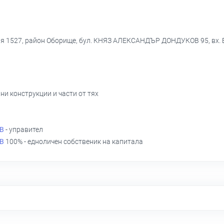
я 1527, район Оборище, бул. КНЯЗ АЛЕКСАНДЪР ДОНДУКОВ 95, вх. Б, е
ни конструкции и части от тях
В
- управител
В
100% - едноличен собственик на капитала