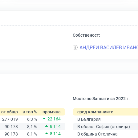
Собственост:
АНДРЕЙ ВАСИЛЕВ ИВАН
Място по Заплати за 2022 г.
от общо
в топ %
промяна
сред компаниите
22 164
277 019
6,3 %
В България
8 114
90 178
8,1 %
В област София (столица)
8 114
90 178
8,1 %
В община Столична