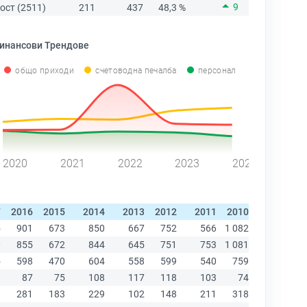
9
ост (2511)
211
437
48,3 %
инансови Трендове
общо приходи
счетоводна печалба
персонал
2020
2021
2022
2023
2024
7
2016
2015
2014
2013
2012
2011
2010
2009
20