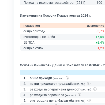
По код на икономическа дейност (2511)
100
Изменения на Основни Показатели за 2024 г.
показател
изменение
общо приходи
-3,7%
счетоводна печалба
+6,5%
EBITDA
+2,4%
общо активи
-1,2%
Основни Финансови Данни и Показатели за ФОКАС - 2
1.
общо приходи
(хил. лв.)
2.
нетни приходи от продажби
(хил. лв.)
3.
разходи за оперативна дейност
(хил. лв.)
4.
разходи за персонала
(хил. лв.)
5.
счетоводна печалба/загуба
(хил. лв.)