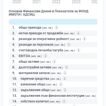
2020
2021
2022
2023
2024
Основни Финансови Данни и Показатели за ФОНД
ИМОТИ | АДСИЦ
1.
общо приходи
(хил. лв.)
2.
нетни приходи от продажби
(хил. лв.)
3.
разходи за оперативна дейност
(хил. лв.)
4.
разходи за персонала
(хил. лв.)
5.
счетоводна печалба/загуба
(хил. лв.)
6.
EBITDA
(хил. лв.)
7.
общо активи
(хил. лв.)
8.
дълготрайни активи
(хил. лв.)
9.
материални запаси
(хил. лв.)
10.
парични средства
(хил. лв.)
11.
вземания общо
(хил. лв.)
12.
задължения общо
(хил. лв.)
13.
задължения към финансови институции
(хил. лв.)
14.
собствен капитал
(хил. лв.)