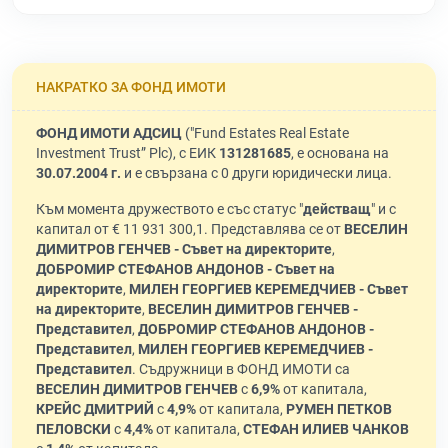
НАКРАТКО ЗА ФОНД ИМОТИ
ФОНД ИМОТИ АДСИЦ
("Fund Estates Real Estate
Investment Trust” Plc), с ЕИК
131281685
, е основана на
30.07.2004 г.
и е свързана с 0 други юридически лица.
Към момента дружеството е със статус "
действащ
" и с
капитал от € 11 931 300,1. Представлява се от
ВЕСЕЛИН
ДИМИТРОВ ГЕНЧЕВ - Съвет на директорите
,
ДОБРОМИР СТЕФАНОВ АНДОНОВ - Съвет на
директорите
,
МИЛЕН ГЕОРГИЕВ КЕРЕМЕДЧИЕВ - Съвет
на директорите
,
ВЕСЕЛИН ДИМИТРОВ ГЕНЧЕВ -
Представител
,
ДОБРОМИР СТЕФАНОВ АНДОНОВ -
Представител
,
МИЛЕН ГЕОРГИЕВ КЕРЕМЕДЧИЕВ -
Представител
. Съдружници в ФОНД ИМОТИ са
ВЕСЕЛИН ДИМИТРОВ ГЕНЧЕВ
с
6,9%
от капитала,
КРЕЙС ДМИТРИЙ
с
4,9%
от капитала,
РУМЕН ПЕТКОВ
ПЕЛОВСКИ
с
4,4%
от капитала,
СТЕФАН ИЛИЕВ ЧАНКОВ