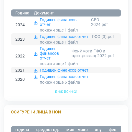
Година
Документ
Годишен финансов
GFO
отчет
2024.pdf
2024
покажи още 1
файл
Годишен финансов отчет
ГФО (3).pdf
2023
покажи още 1
файл
Годишен
ФонИмоти-ГФО и
финансов
одит.доклад-2022.pdf
2022
отчет
покажи още 1
файл
2021
Годишен финансов отчет
Годишен финансов отчет
2020
покажи още 6
файла
виж всички
ОСИГУРЕНИ ЛИЦА В НОИ
година
средно год.
мин - макс
яну
фев
мар