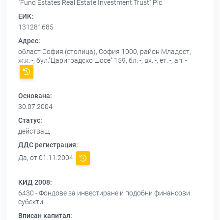
"Fund Estates Real Estate Investment Trust” Plc
ЕИК:
131281685
Адрес:
област София (столица), София 1000, район Младост,
ж.к. -, бул."Цариградско шосе" 159, бл. -, вх. -, ет. -, ап. -
Основана:
30.07.2004
Статус:
действащ
ДДС регистрация:
Да, от 01.11.2004
КИД 2008:
6430 - Фондове за инвестиране и подобни финансови
субекти
Вписан капитал: