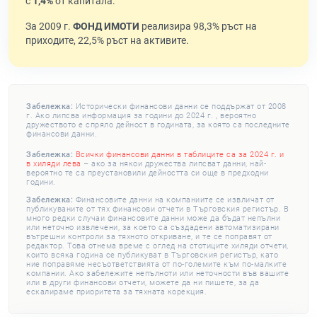
с
1,4%
от капитала.
За 2009 г.
ФОНД ИМОТИ
реализира 98,3% ръст на
приходите, 22,5% ръст на активите.
Забележка:
Исторически финансови данни се поддържат от 2008
г. Ако липсва информация за години до 2024 г. , вероятно
дружеството е спряло дейност в годината, за която са последните
финансови данни.
Забележка:
Всички финансови данни в таблиците са за 2024 г. и
в хиляди лева
– ако за някои дружества липсват данни, най-
вероятно те са преустановили дейността си още в предходни
години.
Забележка:
Финансовите данни на компаниите се извличат от
публикуваните от тях финансови отчети в Търговския регистър. В
много редки случаи финансовите данни може да бъдат непълни
или неточно извлечени, за което са създадени автоматизирани
вътрешни контроли за тяхното откриване, и те се поправят от
редактор. Това отнема време с оглед на стотиците хиляди отчети,
които всяка година се публикуват в Търговския регистър, като
ние поправяме несъответствията от по-големите към по-малките
компании. Ако забележите непълноти или неточности във вашите
или в други финансови отчети, можете да ни пишете, за да
ескалираме приоритета за тяхната корекция.