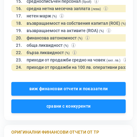
15.
средносписъчен персонал
(брой)
16.
средна нетна месечна заплата
(лева)
17.
нетен марж
(%)
18.
възвращаемост на собствения капитал (ROE)
(%)
19.
възвращаемост на активите (ROA)
(%)
20.
финансова автономност
(%)
21.
обща ликвидност
(%)
22.
бърза ликвидност
(%)
23.
приходи от продажби средно на човек
(хил. лв.)
24.
приходи от продажби на 100 лв. оперативни разходи
виж финансови отчети и показатели
сравни с конкуренти
ОРИГИНАЛНИ ФИНАНСОВИ ОТЧЕТИ ОТ ТР