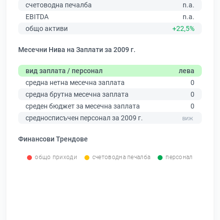
счетоводна печалба
n.a.
EBITDA
n.a.
общо активи
+22,5%
Месечни Нива на Заплати за 2009 г.
вид заплата / персонал
лева
средна нетна месечна заплата
0
средна брутна месечна заплата
0
среден бюджет за месечна заплата
0
средносписъчен персонал за 2009 г.
Финансови Трендове
общо приходи
счетоводна печалба
персонал
0