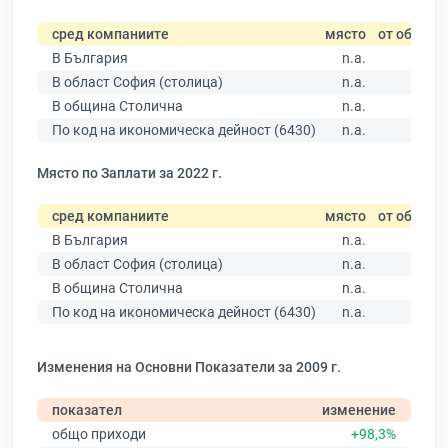
сред компаниите
място
от общо
В България
n.a.
В област София (столица)
n.a.
В община Столична
n.a.
По код на икономическа дейност (6430)
n.a.
Място по Заплати за 2022 г.
сред компаниите
място
от общо
В България
n.a.
В област София (столица)
n.a.
В община Столична
n.a.
По код на икономическа дейност (6430)
n.a.
Изменения на Основни Показатели за 2009 г.
показател
изменение
общо приходи
+98,3%