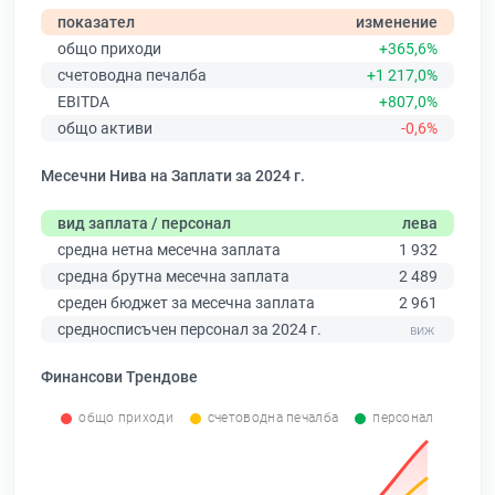
показател
изменение
общо приходи
+365,6%
счетоводна печалба
+1 217,0%
EBITDA
+807,0%
общо активи
-0,6%
Месечни Нива на Заплати за 2024 г.
вид заплата / персонал
лева
средна нетна месечна заплата
1 932
средна брутна месечна заплата
2 489
среден бюджет за месечна заплата
2 961
средносписъчен персонал за 2024 г.
Финансови Трендове
общо приходи
счетоводна печалба
персонал