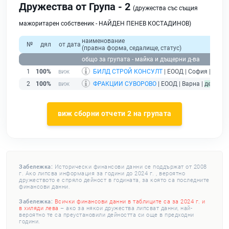
Дружества от Група - 2
(дружества със същия
мажоритарен собственик - НАЙДЕН ПЕНЕВ КОСТАДИНОВ)
наименование
№
дял
от дата
(правна форма, седалище, статус)
общо за групата - майка и дъщерни д-ва
1
100%
БИЛД СТРОЙ КОНСУЛТ
| ЕООД | София |
дейс
2
100%
ФРАКЦИИ СУВОРОВО
| ЕООД | Варна |
действ
виж сборни отчети 2 на групата
Забележка:
Исторически финансови данни се поддържат от 2008
г. Ако липсва информация за години до 2024 г. , вероятно
дружеството е спряло дейност в годината, за която са последните
финансови данни.
Забележка:
Всички финансови данни в таблиците са за 2024 г. и
в хиляди лева
– ако за някои дружества липсват данни, най-
вероятно те са преустановили дейността си още в предходни
години.