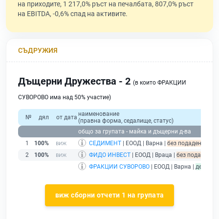
на приходите, 1 217,0% ръст на печалбата, 807,0% ръст
на EBITDA, -0,6% спад на активите.
СЪДРУЖИЯ
Дъщерни Дружества - 2
(в които ФРАКЦИИ
СУВОРОВО има над 50% участие)
наименование
№
дял
от дата
(правна форма, седалище, статус)
общо за групата - майка и дъщерни д-ва
1
100%
СЕДИМЕНТ
| ЕООД | Варна |
без подаден финан
2
100%
ФИДО ИНВЕСТ
| ЕООД | Враца |
без подаден фи
ФРАКЦИИ СУВОРОВО
| ЕООД | Варна |
действ
виж сборни отчети 1 на групата