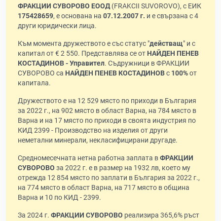
ФРАКЦИИ СУВОРОВО ЕООД
(FRAKCII SUVOROVO), с ЕИК
175428659
, е основана на
07.12.2007 г.
и е свързана с 4
други юридически лица.
Към момента дружеството е със статус "
действащ
" и с
капитал от € 2 550. Представлява се от
НАЙДЕН ПЕНЕВ
КОСТАДИНОВ - Управител
. Съдружници в ФРАКЦИИ
СУВОРОВО са
НАЙДЕН ПЕНЕВ КОСТАДИНОВ
с
100%
от
капитала.
Дружеството е на 12 529 място по приходи в България
за 2022 г., на 902 място в област Варна, на 784 място в
Варна и на 17 място по приходи в своята индустрия по
КИД 2399 - Производство на изделия от други
неметални минерали, некласифицирани другаде.
Средномесечната нетна работна заплата в
ФРАКЦИИ
СУВОРОВО
за 2022 г. е в размер на 1932 лв, което му
отрежда 12 854 място по заплати в България за 2022 г.,
на 774 място в област Варна, на 717 място в община
Варна и 10 по КИД - 2399.
За 2024 г.
ФРАКЦИИ СУВОРОВО
реализира 365,6% ръст