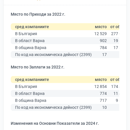
Място по Приходи за 2022 г.
сред компаниите
място
от общо
В България
12 529
277 019
В област Варна
902
19 882
В община Варна
784
17 349
По код на икономическа дейност (2399)
17
103
Място по Заплати за 2022 г.
сред компаниите
място
от общо
В България
12 854
174 403
В област Варна
774
11 437
В община Варна
717
9 876
По код на икономическа дейност (2399)
10
83
Изменения на Основни Показатели за 2024 г.