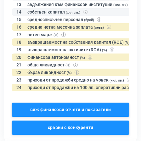
13.
задължения към финансови институции
(хил. лв.)
14.
собствен капитал
(хил. лв.)
15.
средносписъчен персонал
(брой)
16.
средна нетна месечна заплата
(лева)
17.
нетен марж
(%)
18.
възвращаемост на собствения капитал (ROE)
(%)
19.
възвращаемост на активите (ROA)
(%)
20.
финансова автономност
(%)
21.
обща ликвидност
(%)
22.
бърза ликвидност
(%)
23.
приходи от продажби средно на човек
(хил. лв.)
24.
приходи от продажби на 100 лв. оперативни разходи
виж финансови отчети и показатели
сравни с конкуренти