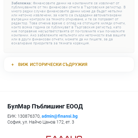
Забележка:
Финансовите данни на компаниите се извличат от
публикуваните от тях финансови отчети в Търговския регистър. В
много редки случаи финансовите данни може да бъдат непълни
или неточно извлечени, за което са създадени автоматизирани
вътрешни контроли за тяхното откриване, и те се поправят от
редактор. Това отнема време с оглед на стотиците хиляди отчети,
които всяка година се публикуват в Търговския регистър, като
ние поправяме несъответствията от по-големите към по-малките
компании. Ако забележите непълноти или неточности във вашите
или в други финансови отчети, можете да ни пишете, за да
ескалираме приоритета за тяхната корекция.
ВИЖ
ИСТОРИЧЕСКИ СЪДРУЖИЯ
БулМар Пъблишинг ЕООД
ЕИК: 130876370,
admin@finansi.bg
София, ул. Найчо Цанов 172, ет. 3