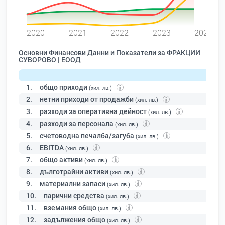
0
2020
2021
2022
2023
2024
Основни Финансови Данни и Показатели за ФРАКЦИИ
СУВОРОВО | ЕООД
1.
общо приходи
(хил. лв.)
2.
нетни приходи от продажби
(хил. лв.)
3.
разходи за оперативна дейност
(хил. лв.)
4.
разходи за персонала
(хил. лв.)
5.
счетоводна печалба/загуба
(хил. лв.)
6.
EBITDA
(хил. лв.)
7.
общо активи
(хил. лв.)
8.
дълготрайни активи
(хил. лв.)
9.
материални запаси
(хил. лв.)
10.
парични средства
(хил. лв.)
11.
вземания общо
(хил. лв.)
12.
задължения общо
(хил. лв.)