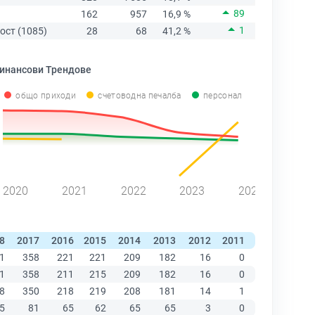
89
162
957
16,9 %
1
ост (1085)
28
68
41,2 %
инансови Трендове
общо приходи
счетоводна печалба
персонал
2020
2021
2022
2023
2024
8
2017
2016
2015
2014
2013
2012
2011