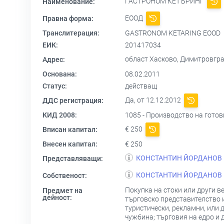
ГАСТРОНОМ КЕТЪРИНГ
Наименование:
ЕООД
Правна форма:
Транслитерация:
GASTRONOM KETARING EOOD
ЕИК:
201417034
област Хасково, Димитровгр
Адрес:
Основана:
08.02.2011
Статус:
действащ
Да, от 12.12.2012
ДДС регистрация:
КИД 2008:
1085 - Производство на готов
€ 250
Вписан капитал:
Внесен капитал:
€ 250
КОНСТАНТИН ЙОРДАНОВ
Представляващи:
КОНСТАНТИН ЙОРДАНОВ
Собственост:
Покупка на стоки или други в
Предмет на
дейност:
търговско представителство и
туристически, рекламни, или 
чужбина; търговия на едро и 