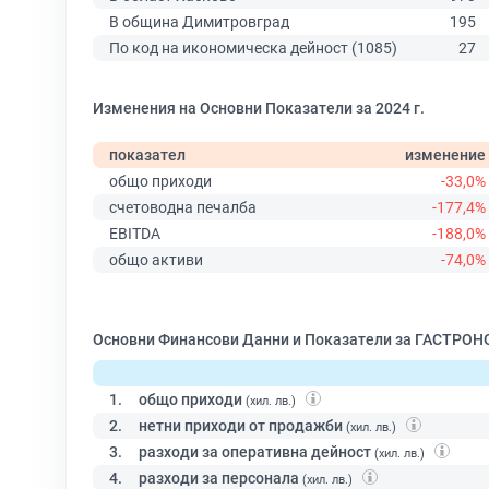
В община Димитровград
195
По код на икономическа дейност (1085)
27
Изменения на Основни Показатели за 2024 г.
показател
изменение
общо приходи
-33,0%
счетоводна печалба
-177,4%
EBITDA
-188,0%
общо активи
-74,0%
Основни Финансови Данни и Показатели за ГАСТРО
1.
общо приходи
(хил. лв.)
2.
нетни приходи от продажби
(хил. лв.)
3.
разходи за оперативна дейност
(хил. лв.)
4.
разходи за персонала
(хил. лв.)