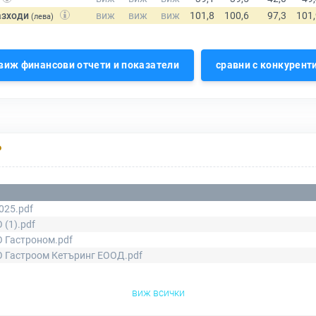
азходи
(лева)
виж финансови отчети и показатели
сравни с конкурент
Р
025.pdf
 (1).pdf
 Гастроном.pdf
 Гастроом Кетъринг ЕООД.pdf
виж всички