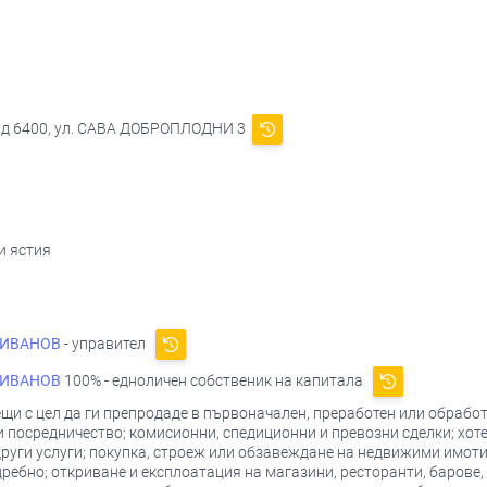
ад 6400, ул. САВА ДОБРОПЛОДНИ 3
и ястия
 ИВАНОВ
- управител
 ИВАНОВ
100% - едноличен собственик на капитала
ещи с цел да ги препродаде в първоначален, преработен или обрабо
 посредничество; комисионни, спедиционни и превозни сделки; хотели
други услуги; покупка, строеж или обзавеждане на недвижими имоти
дребно; откриване и експлоатация на магазини, ресторанти, барове,