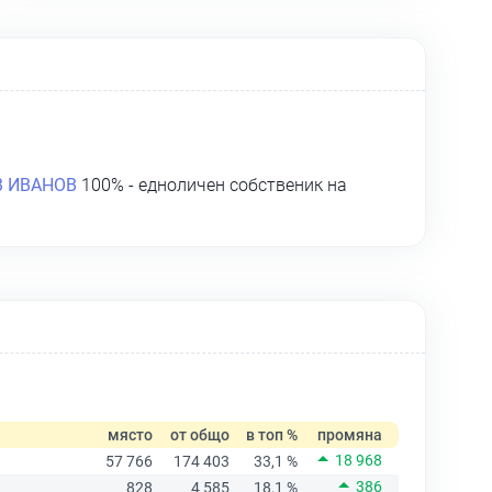
 ИВАНОВ
100% - едноличен собственик на
място
от общо
в топ %
промяна
18 968
57 766
174 403
33,1 %
386
828
4 585
18,1 %