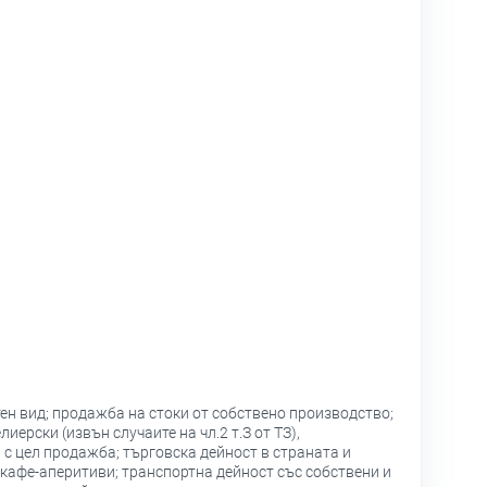
тен вид; продажба на стоки от собствено производство;
ерски (извън случаите на чл.2 т.З от ТЗ),
 с цел продажба; търговска дейност в страната и
 кафе-аперитиви; транспортна дейност със собствени и