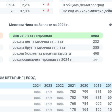
-5
1 604
12,2 %
В община Димитровград
-5
73
37,0 %
По код на икономическа дейн
Месечни Нива на Заплати за 2024 г.
Ф
вид заплата / персонал
лева
средна нетна месечна заплата
232
средна брутна месечна заплата
355
среден бюджет за месечна заплата
490
средносписъчен персонал за 2024 г.
НОМ КЕТЪРИНГ | ЕООД
2024
2023
2022
2021
2020
2019
201