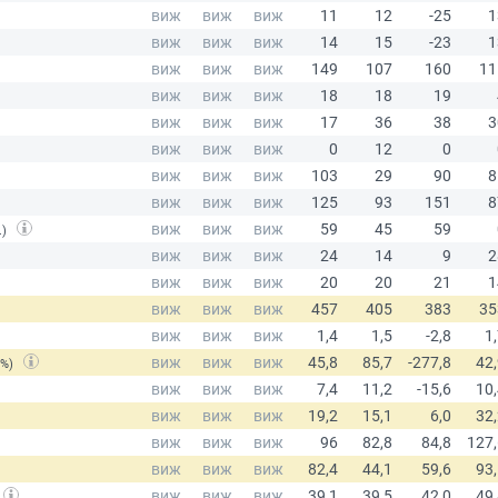
.)
(%)