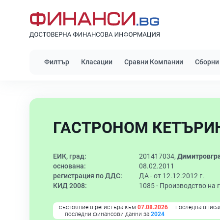
Филтър
Класации
Сравни Компании
Сборни
ГАСТРОНОМ КЕТЪРИН
ЕИК, град:
201417034,
Димитровгр
основана:
08.02.2011
регистрация по ДДС:
ДА - от 12.12.2012 г.
КИД 2008:
1085 -
Производство на 
състояние в регистъра към
07.08.2026
последна вписа
последни финансови данни за
2024