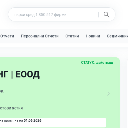
 Отчети
Персонални Отчети
Статии
Новини
Седмични
СТАТУС:
действащ
Г | ЕООД
ад
готови ястия
на промяна на
01.06.2026