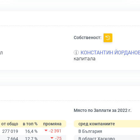
Собственост:
ел
КОНСТАНТИН ЙОРДАНОВ
капитала
Място по Заплати за 2022 г.
от общо
в топ %
промяна
сред компаниите
-2 391
277 019
16,4 %
В България
-75
7 664
12,7 %
В област Хасково