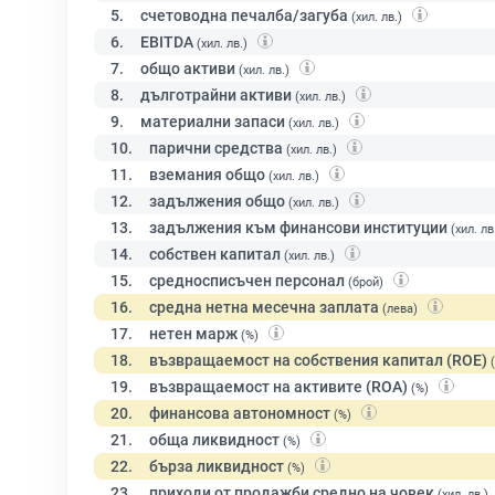
5.
счетоводна печалба/загуба
(хил. лв.)
6.
EBITDA
(хил. лв.)
7.
общо активи
(хил. лв.)
8.
дълготрайни активи
(хил. лв.)
9.
материални запаси
(хил. лв.)
10.
парични средства
(хил. лв.)
11.
вземания общо
(хил. лв.)
12.
задължения общо
(хил. лв.)
13.
задължения към финансови институции
(хил. лв
14.
собствен капитал
(хил. лв.)
15.
средносписъчен персонал
(брой)
16.
средна нетна месечна заплата
(лева)
17.
нетен марж
(%)
18.
възвращаемост на собствения капитал (ROE)
19.
възвращаемост на активите (ROA)
(%)
20.
финансова автономност
(%)
21.
обща ликвидност
(%)
22.
бърза ликвидност
(%)
23.
приходи от продажби средно на човек
(хил. лв.)