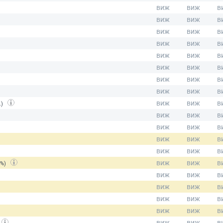
.)
(%)