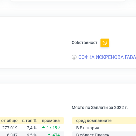
Собственост:
СОФКА ИСКРЕНОВА ГАВ
Място по Заплати за 2022 г.
от общо
в топ %
промяна
сред компаниите
17 199
277 019
7,4 %
В България
414
6 347
6,5 %
В област Плевен