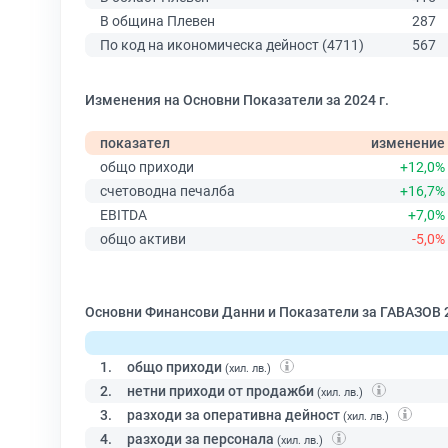
В община Плевен
287
По код на икономическа дейност (4711)
567
Изменения на Основни Показатели за 2024 г.
показател
изменение
общо приходи
+12,0%
счетоводна печалба
+16,7%
EBITDA
+7,0%
общо активи
-5,0%
Основни Финансови Данни и Показатели за ГАВАЗОВ 
1.
общо приходи
(хил. лв.)
2.
нетни приходи от продажби
(хил. лв.)
3.
разходи за оперативна дейност
(хил. лв.)
4.
разходи за персонала
(хил. лв.)