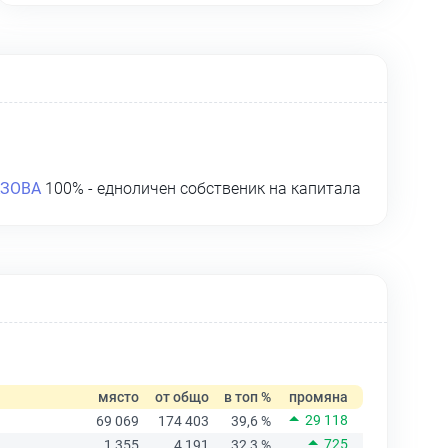
АЗОВА
100% - едноличен собственик на капитала
място
от общо
в топ %
промяна
29 118
69 069
174 403
39,6 %
725
1 355
4 191
32,3 %