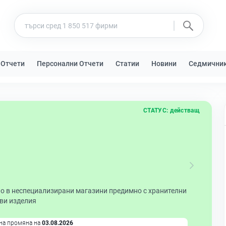
 Отчети
Персонални Отчети
Статии
Новини
Седмични
СТАТУС:
действащ
но в неспециализирани магазини предимно с хранителни
еви изделия
на промяна на
03.08.2026