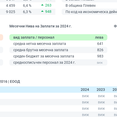
263
4 459
6,4 %
В община Плевен
948
9 025
6,3 %
По код на икономическа дейн
Месечни Нива на Заплати за 2024 г.
Ф
вид заплата / персонал
лева
средна нетна месечна заплата
641
средна брутна месечна заплата
826
среден бюджет за месечна заплата
983
0
средносписъчен персонал за 2024 г.
2016 | ЕООД
2024
2023
20