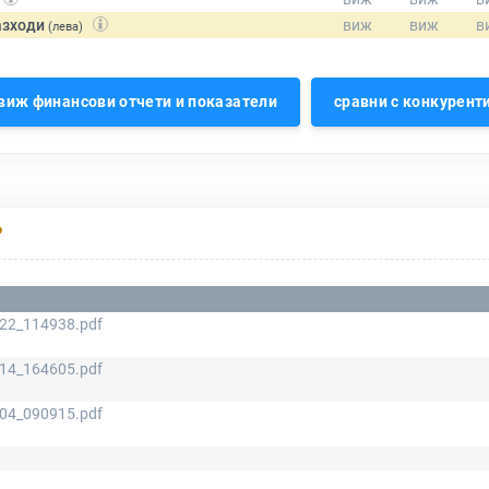
азходи
(лева)
виж финансови отчети и показатели
сравни с конкурент
Р
22_114938.pdf
14_164605.pdf
04_090915.pdf