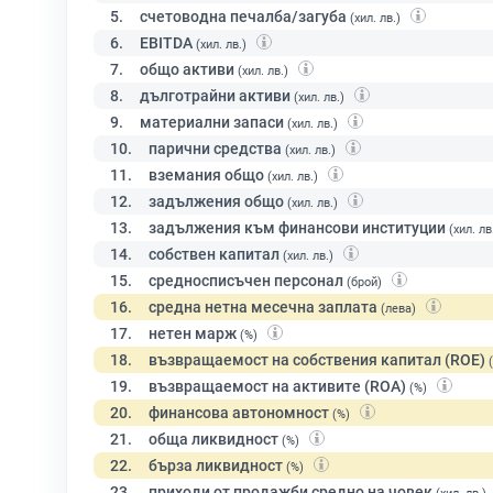
5.
счетоводна печалба/загуба
(хил. лв.)
6.
EBITDA
(хил. лв.)
7.
общо активи
(хил. лв.)
8.
дълготрайни активи
(хил. лв.)
9.
материални запаси
(хил. лв.)
10.
парични средства
(хил. лв.)
11.
вземания общо
(хил. лв.)
12.
задължения общо
(хил. лв.)
13.
задължения към финансови институции
(хил. лв
14.
собствен капитал
(хил. лв.)
15.
средносписъчен персонал
(брой)
16.
средна нетна месечна заплата
(лева)
17.
нетен марж
(%)
18.
възвращаемост на собствения капитал (ROE)
19.
възвращаемост на активите (ROA)
(%)
20.
финансова автономност
(%)
21.
обща ликвидност
(%)
22.
бърза ликвидност
(%)
23.
приходи от продажби средно на човек