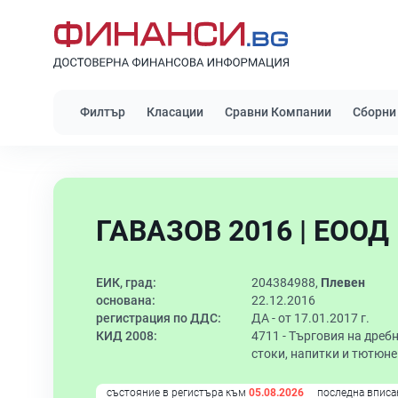
Филтър
Класации
Сравни Компании
Сборни
ГАВАЗОВ 2016 | ЕООД
ЕИК, град:
204384988,
Плевен
основана:
22.12.2016
регистрация по ДДС:
ДА - от 17.01.2017 г.
КИД 2008:
4711 -
Търговия на дреб
стоки, напитки и тютюн
състояние в регистъра към
05.08.2026
последна вписа