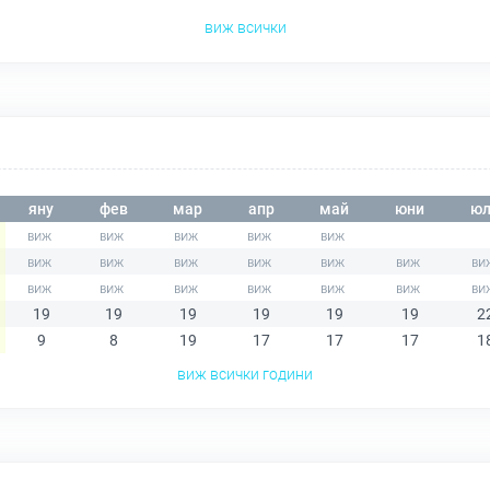
виж всички
яну
фев
мар
апр
май
юни
юл
19
19
19
19
19
19
2
9
8
19
17
17
17
1
виж всички години