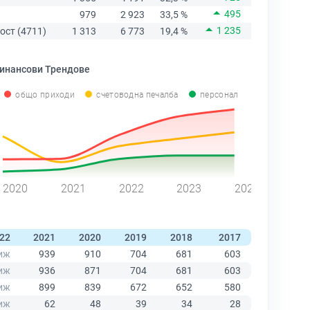
495
979
2 923
33,5 %
1 235
ост (4711)
1 313
6 773
19,4 %
инансови Трендове
общо приходи
счетоводна печалба
персонал
2020
2021
2022
2023
2024
22
2021
2020
2019
2018
2017