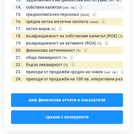
13.
задължения към финансови институции
(хил. лв.)
14.
собствен капитал
(хил. лв.)
15.
средносписъчен персонал
(брой)
16.
средна нетна месечна заплата
(лева)
17.
нетен марж
(%)
18.
възвращаемост на собствения капитал (ROE)
(%)
19.
възвращаемост на активите (ROA)
(%)
20.
финансова автономност
(%)
21.
обща ликвидност
(%)
22.
бърза ликвидност
(%)
23.
приходи от продажби средно на човек
(хил. лв.)
24.
приходи от продажби на 100 лв. оперативни разходи
виж финансови отчети и показатели
сравни с конкуренти