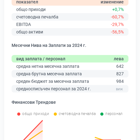
показател
изменение
общо приходи
+0,7%
счетоводна печалба
-60,7%
EBITDA
-29,7%
общо активи
-56,5%
Месечни Нива на Заплати за 2024 г.
вид заплата / персонал
лева
средна нетна месечна заплата
642
средна брутна месечна заплата
827
среден бюджет за месечна заплата
984
средносписъчен персонал за 2024 г.
Финансови Трендове
общо приходи
счетоводна печалба
персонал