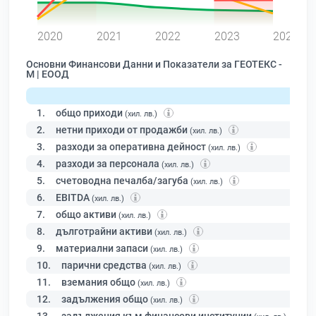
0
2020
2021
2022
2023
2024
Основни Финансови Данни и Показатели за ГЕОТЕКС -
М | ЕООД
1.
общо приходи
(хил. лв.)
2.
нетни приходи от продажби
(хил. лв.)
3.
разходи за оперативна дейност
(хил. лв.)
4.
разходи за персонала
(хил. лв.)
5.
счетоводна печалба/загуба
(хил. лв.)
6.
EBITDA
(хил. лв.)
7.
общо активи
(хил. лв.)
8.
дълготрайни активи
(хил. лв.)
9.
материални запаси
(хил. лв.)
10.
парични средства
(хил. лв.)
11.
вземания общо
(хил. лв.)
12.
задължения общо
(хил. лв.)