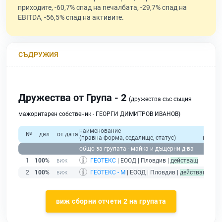
приходите, -60,7% спад на печалбата, -29,7% спад на
EBITDA, -56,5% спад на активите.
СЪДРУЖИЯ
Дружества от Група - 2
(дружества със същия
мажоритарен собственик - ГЕОРГИ ДИМИТРОВ ИВАНОВ)
наименование
об
№
дял
от дата
(правна форма, седалище, статус)
прихо
общо за групата - майка и дъщерни д-ва
1
100%
ГЕОТЕКС
| ЕООД | Пловдив |
действащ
2
100%
ГЕОТЕКС - М
| ЕООД | Пловдив |
действащ
виж сборни отчети 2 на групата