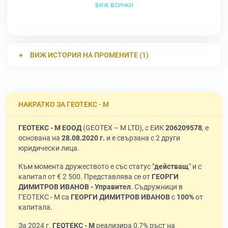
виж всички
ВИЖ ИСТОРИЯ НА ПРОМЕНИТЕ (1)
НАКРАТКО ЗА ГЕОТЕКС - М
ГЕОТЕКС - М ЕООД
(GEOTEX – M LTD), с ЕИК
206209578
, е
основана на
28.08.2020 г.
и е свързана с 2 други
юридически лица.
Към момента дружеството е със статус "
действащ
" и с
капитал от € 2 500. Представлява се от
ГЕОРГИ
ДИМИТРОВ ИВАНОВ - Управител
. Съдружници в
ГЕОТЕКС - М са
ГЕОРГИ ДИМИТРОВ ИВАНОВ
с
100%
от
капитала.
За 2024 г.
ГЕОТЕКС - М
реализира 0,7% ръст на