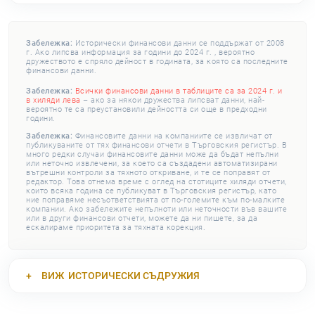
Забележка:
Исторически финансови данни се поддържат от 2008
г. Ако липсва информация за години до 2024 г. , вероятно
дружеството е спряло дейност в годината, за която са последните
финансови данни.
Забележка:
Всички финансови данни в таблиците са за 2024 г. и
в хиляди лева
– ако за някои дружества липсват данни, най-
вероятно те са преустановили дейността си още в предходни
години.
Забележка:
Финансовите данни на компаниите се извличат от
публикуваните от тях финансови отчети в Търговския регистър. В
много редки случаи финансовите данни може да бъдат непълни
или неточно извлечени, за което са създадени автоматизирани
вътрешни контроли за тяхното откриване, и те се поправят от
редактор. Това отнема време с оглед на стотиците хиляди отчети,
които всяка година се публикуват в Търговския регистър, като
ние поправяме несъответствията от по-големите към по-малките
компании. Ако забележите непълноти или неточности във вашите
или в други финансови отчети, можете да ни пишете, за да
ескалираме приоритета за тяхната корекция.
ВИЖ
ИСТОРИЧЕСКИ СЪДРУЖИЯ