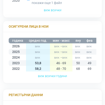
2020
покажи още 1
файл
виж всички
ОСИГУРЕНИ ЛИЦА В НОИ
година
средно год.
мин - макс
яну
фев
мар
2026
-
2025
-
2024
-
2023
53,8
46 - 69
50
49
47
2022
58,2
48 - 70
68
69
70
виж всички години
РЕГИСТЪРНИ ДАННИ