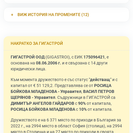
ВИЖ ИСТОРИЯ НА ПРОМЕНИТЕ (12)
НАКРАТКО ЗА ГИГАСТРОЙ
ГИГАСТРОЙ ООД
(GIGASTROI), с ЕИК
175096421
, е
основана на
08.06.2006 г.
и е свързана с 14 други
юридически лица.
Към момента дружеството е със статус "
действащ
" и с
капитал от € 51 129,2. Представлява се от
РОСИЦА
БОЙКОВА МЛАДЕНОВА - Управител
,
ВАСИЛ ПЕТРОВ
ЩЕРЯНОВ - Управител
. Съдружници в ГИГАСТРОЙ са
ДИМИТЪР АНГЕЛОВ ГАЙДАРОВ
с
90%
от капитала,
РОСИЦА БОЙКОВА МЛАДЕНОВА
с
10%
от капитала.
Дружеството е на 6 371 място по приходи в България за
2022 г., на 2994 място в област София (столица), на 2994
място в Столична и на 27 място по приходи в своята