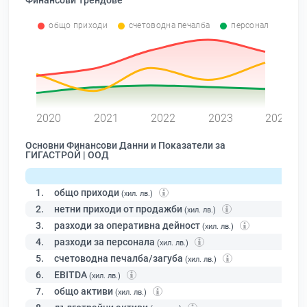
Финансови Трендове
общо приходи
счетоводна печалба
персонал
0
2020
2021
2022
2023
2024
Основни Финансови Данни и Показатели за
ГИГАСТРОЙ | ООД
1.
общо приходи
(хил. лв.)
2.
нетни приходи от продажби
(хил. лв.)
3.
разходи за оперативна дейност
(хил. лв.)
4.
разходи за персонала
(хил. лв.)
5.
счетоводна печалба/загуба
(хил. лв.)
6.
EBITDA
(хил. лв.)
7.
общо активи
(хил. лв.)