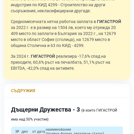
индустрия по КИД 4299 - Строителство на други
съоръжения, некласифицирани другаде.
Средномесечната нетна работна заплата в
ГИГАСТРОЙ
за 2022 г. е в размер на 1504 лв, което му отрежда 20
409 място по заплати в България за 2022 г., на 12679
място в област София (столица), на 12679 място в
община Столична и 63 по КИД - 4299.
За 2024 г.
ГИГАСТРОЙ
реализира -17,6% спад на
приходите, 60,6% ръст на печалбата, 51,1% ръст на
EBITDA, -42,0% спад на активите.
СЪДРУЖИЯ
Дъщерни Дружества - 3
(в които ГИГАСТРОЙ
има над 50% участие)
наименование
№
дял
от дата
(правна форма, седалище, статус)