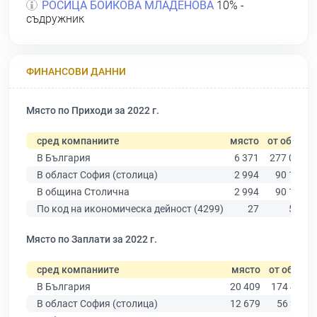
РОСИЦА БОЙКОВА МЛАДЕНОВА
10% -
съдружник
ФИНАНСОВИ ДАННИ
Място по Приходи за 2022 г.
сред компаниите
място
от общо
В България
6 371
277 019
В област София (столица)
2 994
90 178
В община Столична
2 994
90 178
По код на икономическа дейност (4299)
27
578
Място по Заплати за 2022 г.
сред компаниите
място
от общо
В България
20 409
174 403
В област София (столица)
12 679
56 378