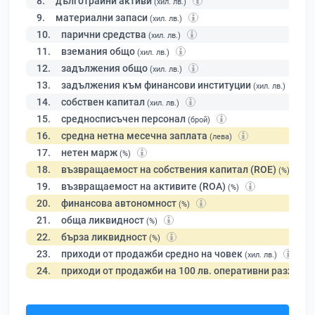
8.
дълготрайни активи
(хил. лв.)
9.
материални запаси
(хил. лв.)
10.
парични средства
(хил. лв.)
11.
вземания общо
(хил. лв.)
12.
задължения общо
(хил. лв.)
13.
задължения към финансови институции
(хил. лв.)
14.
собствен капитал
(хил. лв.)
15.
средносписъчен персонал
(брой)
16.
средна нетна месечна заплата
(лева)
17.
нетен марж
(%)
18.
възвращаемост на собствения капитал (ROE)
(%)
19.
възвращаемост на активите (ROA)
(%)
20.
финансова автономност
(%)
21.
обща ликвидност
(%)
22.
бърза ликвидност
(%)
23.
приходи от продажби средно на човек
(хил. лв.)
24.
приходи от продажби на 100 лв. оперативни разходи