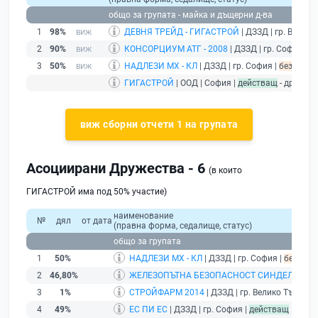
общо за групата - майка и дъщерни д-ва
1
98%
ДЕВНЯ ТРЕЙД - ГИГАСТРОЙ
| ДЗЗД | гр. Варна 
2
90%
КОНСОРЦИУМ АТГ - 2008
| ДЗЗД | гр. София |
б
3
50%
НАДЛЕЗИ МХ - КЛ
| ДЗЗД | гр. София |
без подад
ГИГАСТРОЙ
| ООД | София |
действащ
- дружес
виж сборни отчети 1 на групата
Асоциирани Дружества - 6
(в които
ГИГАСТРОЙ има под 50% участие)
наименование
№
дял
от дата
(правна форма, седалище, статус)
общо за групата
1
50%
НАДЛЕЗИ МХ - КЛ
| ДЗЗД | гр. София |
без под
2
46,80%
ЖЕЛЕЗОПЪТНА БЕЗОПАСНОСТ СИНДЕЛ
| ДЗЗД
3
1%
СТРОЙФАРМ 2014
| ДЗЗД | гр. Велико Търново
4
49%
ЕС ПИ ЕС
| ДЗЗД | гр. София |
действащ