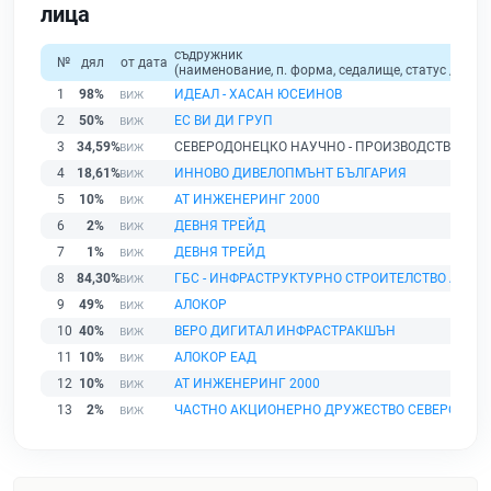
лица
съдружник
№
дял
от дата
(наименование, п. форма, седалище, статус / физи
1
98%
ИДЕАЛ - ХАСАН ЮСЕИНОВ
2
50%
ЕС ВИ ДИ ГРУП
3
34,59%
СЕВЕРОДОНЕЦКО НАУЧНО - ПРОИЗВОДСТВЕНО 
4
18,61%
ИННОВО ДИВЕЛОПМЪНТ БЪЛГАРИЯ
5
10%
АТ ИНЖЕНЕРИНГ 2000
6
2%
ДЕВНЯ ТРЕЙД
7
1%
ДЕВНЯ ТРЕЙД
8
84,30%
ГБС - ИНФРАСТРУКТУРНО СТРОИТЕЛСТВО АД
9
49%
АЛОКОР
10
40%
ВЕРО ДИГИТАЛ ИНФРАСТРАКШЪН
11
10%
АЛОКОР ЕАД
12
10%
АТ ИНЖЕНЕРИНГ 2000
13
2%
ЧАСТНО АКЦИОНЕРНО ДРУЖЕСТВО СЕВЕРОДОНЕ