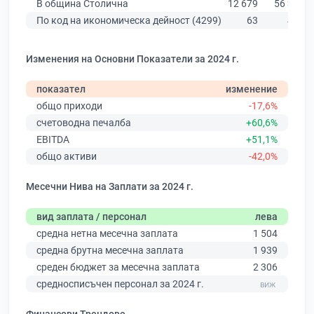
В община Столична
12 679
56 378
По код на икономическа дейност (4299)
63
451
Изменения на Основни Показатели за 2024 г.
показател
изменение
общо приходи
-17,6%
счетоводна печалба
+60,6%
EBITDA
+51,1%
общо активи
-42,0%
Месечни Нива на Заплати за 2024 г.
вид заплата / персонал
лева
средна нетна месечна заплата
1 504
средна брутна месечна заплата
1 939
среден бюджет за месечна заплата
2 306
средносписъчен персонал за 2024 г.