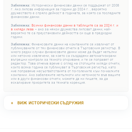
Забележка:
Исторически финансови данни се поддържат от 2008
г. Ако липсва информация за години до 2024 г. , вероятно
дружеството е спряло дейност в годината, за която са последните
финансови данни.
Забележка:
Всички финансови данни в таблиците са за 2024 г. и
в хиляди лева
– ако за някои дружества липсват данни, най-
вероятно те са преустановили дейността си още в предходни
години.
Забележка:
Финансовите данни на компаниите се извличат от
публикуваните от тях финансови отчети в Търговския регистър. В
много редки случаи финансовите данни може да бъдат непълни
или неточно извлечени, за което са създадени автоматизирани
вътрешни контроли за тяхното откриване, и те се поправят от
редактор. Това отнема време с оглед на стотиците хиляди отчети,
които всяка година се публикуват в Търговския регистър, като
ние поправяме несъответствията от по-големите към по-малките
компании. Ако забележите непълноти или неточности във вашите
или в други финансови отчети, можете да ни пишете, за да
ескалираме приоритета за тяхната корекция.
ВИЖ
ИСТОРИЧЕСКИ СЪДРУЖИЯ