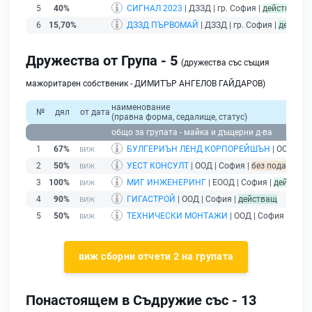
5
40%
СИГНАЛ 2023
| ДЗЗД | гр. София |
действащ
6
15,70%
ДЗЗД ПЪРВОМАЙ
| ДЗЗД | гр. София |
действ
Дружества от Група - 5
(дружества със същия
мажоритарен собственик - ДИМИТЪР АНГЕЛОВ ГАЙДАРОВ)
наименование
№
дял
от дата
(правна форма, седалище, статус)
общо за групата - майка и дъщерни д-ва
1
67%
БУЛГЕРИЪН ЛЕНД КОРПОРЕЙШЪН
| ООД | Со
2
50%
УЕСТ КОНСУЛТ
| ООД | София |
без подаден фи
3
100%
МИГ ИНЖЕНЕРИНГ
| ЕООД | София |
действа
4
90%
ГИГАСТРОЙ
| ООД | София |
действащ
5
50%
ТЕХНИЧЕСКИ МОНТАЖИ
| ООД | София |
дейс
виж сборни отчети 2 на групата
Понастоящем в Съдружие със - 13