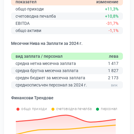
показател
изменение
общо приходи
+11,3%
счетоводна печалба
+10,8%
EBITDA
-31,7%
общо активи
-1,1%
Месечни Нива на Заплати за 2024 г.
вид заплата / персонал
лева
средна нетна месечна заплата
1 417
средна брутна месечна заплата
1 827
среден бюджет за месечна заплата
2 173
средносписъчен персонал за 2024 г.
Финансови Трендове
общо приходи
счетоводна печалба
персонал