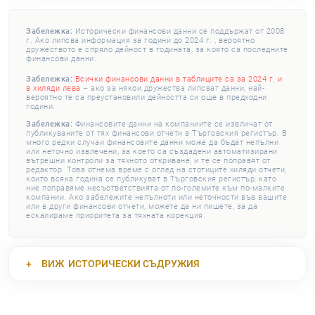
Забележка:
Исторически финансови данни се поддържат от 2008
г. Ако липсва информация за години до 2024 г. , вероятно
дружеството е спряло дейност в годината, за която са последните
финансови данни.
Забележка:
Всички финансови данни в таблиците са за 2024 г. и
в хиляди лева
– ако за някои дружества липсват данни, най-
вероятно те са преустановили дейността си още в предходни
години.
Забележка:
Финансовите данни на компаниите се извличат от
публикуваните от тях финансови отчети в Търговския регистър. В
много редки случаи финансовите данни може да бъдат непълни
или неточно извлечени, за което са създадени автоматизирани
вътрешни контроли за тяхното откриване, и те се поправят от
редактор. Това отнема време с оглед на стотиците хиляди отчети,
които всяка година се публикуват в Търговския регистър, като
ние поправяме несъответствията от по-големите към по-малките
компании. Ако забележите непълноти или неточности във вашите
или в други финансови отчети, можете да ни пишете, за да
ескалираме приоритета за тяхната корекция.
ВИЖ
ИСТОРИЧЕСКИ СЪДРУЖИЯ