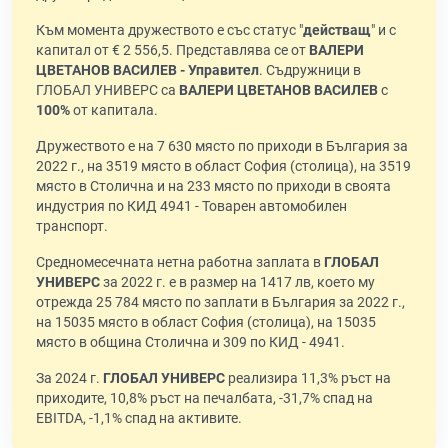
Към момента дружеството е със статус "
действащ
" и с
капитал от € 2 556,5. Представлява се от
ВАЛЕРИ
ЦВЕТАНОВ ВАСИЛЕВ - Управител
. Съдружници в
ГЛОБАЛ УНИВЕРС са
ВАЛЕРИ ЦВЕТАНОВ ВАСИЛЕВ
с
100%
от капитала.
Дружеството е на 7 630 място по приходи в България за
2022 г., на 3519 място в област София (столица), на 3519
място в Столична и на 233 място по приходи в своята
индустрия по КИД 4941 - Товарен автомобилен
транспорт.
Средномесечната нетна работна заплата в
ГЛОБАЛ
УНИВЕРС
за 2022 г. е в размер на 1417 лв, което му
отрежда 25 784 място по заплати в България за 2022 г.,
на 15035 място в област София (столица), на 15035
място в община Столична и 309 по КИД - 4941.
За 2024 г.
ГЛОБАЛ УНИВЕРС
реализира 11,3% ръст на
приходите, 10,8% ръст на печалбата, -31,7% спад на
EBITDA, -1,1% спад на активите.