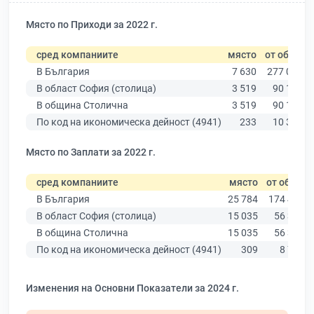
Място по Приходи за 2022 г.
сред компаниите
място
от общо
В България
7 630
277 019
В област София (столица)
3 519
90 178
В община Столична
3 519
90 178
По код на икономическа дейност (4941)
233
10 330
Място по Заплати за 2022 г.
сред компаниите
място
от общо
В България
25 784
174 403
В област София (столица)
15 035
56 378
В община Столична
15 035
56 378
По код на икономическа дейност (4941)
309
8 756
Изменения на Основни Показатели за 2024 г.