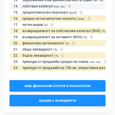
13.
задължения към финансови институции
(хил. лв.)
14.
собствен капитал
(хил. лв.)
15.
средносписъчен персонал
(брой)
16.
средна нетна месечна заплата
(лева)
17.
нетен марж
(%)
18.
възвращаемост на собствения капитал (ROE)
(%)
19.
възвращаемост на активите (ROA)
(%)
20.
финансова автономност
(%)
21.
обща ликвидност
(%)
22.
бърза ликвидност
(%)
23.
приходи от продажби средно на човек
(хил. лв.)
24.
приходи от продажби на 100 лв. оперативни разходи
виж финансови отчети и показатели
сравни с конкуренти