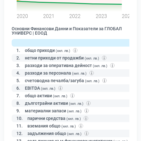
0
2020
2021
2022
2023
2024
Основни Финансови Данни и Показатели за ГЛОБАЛ
УНИВЕРС | ЕООД
1.
общо приходи
(хил. лв.)
2.
нетни приходи от продажби
(хил. лв.)
3.
разходи за оперативна дейност
(хил. лв.)
4.
разходи за персонала
(хил. лв.)
5.
счетоводна печалба/загуба
(хил. лв.)
6.
EBITDA
(хил. лв.)
7.
общо активи
(хил. лв.)
8.
дълготрайни активи
(хил. лв.)
9.
материални запаси
(хил. лв.)
10.
парични средства
(хил. лв.)
11.
вземания общо
(хил. лв.)
12.
задължения общо
(хил. лв.)