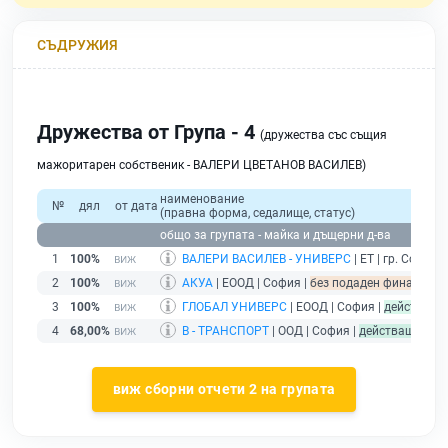
СЪДРУЖИЯ
Дружества от Група - 4
(дружества със същия
мажоритарен собственик - ВАЛЕРИ ЦВЕТАНОВ ВАСИЛЕВ)
наименование
№
дял
от дата
(правна форма, седалище, статус)
общо за групата - майка и дъщерни д-ва
1
100%
ВАЛЕРИ ВАСИЛЕВ - УНИВЕРС
| ЕТ | гр. София |
2
100%
АКУА
| ЕООД | София |
без подаден финансов о
3
100%
ГЛОБАЛ УНИВЕРС
| ЕООД | София |
действащ
4
68,00%
В - ТРАНСПОРТ
| ООД | София |
действащ
виж сборни отчети 2 на групата