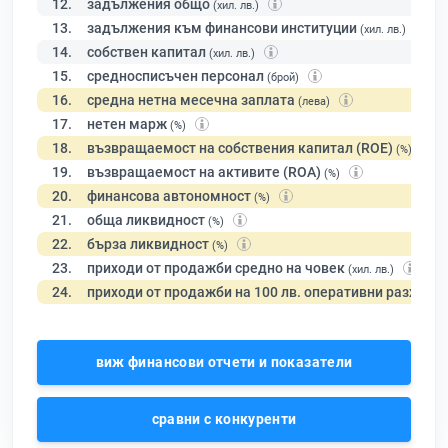
12.
задължения общо
(хил. лв.)
13.
задължения към финансови институции
(хил. лв.)
14.
собствен капитал
(хил. лв.)
15.
средносписъчен персонал
(брой)
16.
средна нетна месечна заплата
(лева)
17.
нетен марж
(%)
18.
възвращаемост на собствения капитал (ROE)
(%)
19.
възвращаемост на активите (ROA)
(%)
20.
финансова автономност
(%)
21.
обща ликвидност
(%)
22.
бърза ликвидност
(%)
23.
приходи от продажби средно на човек
(хил. лв.)
24.
приходи от продажби на 100 лв. оперативни разходи
виж финансови отчети и показатели
сравни с конкуренти