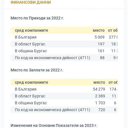
ФИНАНСОВИ ДАННИ
Място по Приходи за 2022 г.
сред компаниите
място
от общо
В България
5 009
277 019
В област Бургас
197
18 275
В община Бургас
161
11 315
По код на икономическа дейност (4711)
88
9 025
Място по Заплати за 2022 г.
сред компаниите
място
от общо
В България
54 279
174 403
В област Бургас
2 389
11 009
В община Бургас
1 703
6 879
По код на икономическа дейност (4711)
720
6 773
Изменения на Основни Показатели за 2023 г.