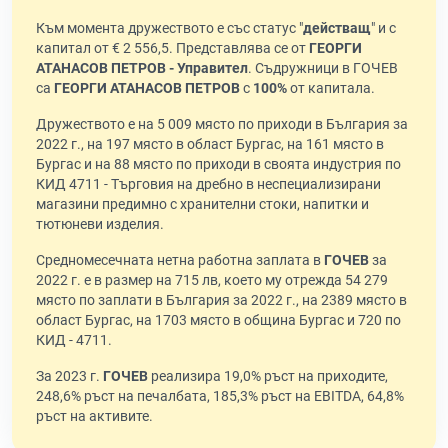
Към момента дружеството е със статус "
действащ
" и с
капитал от € 2 556,5. Представлява се от
ГЕОРГИ
АТАНАСОВ ПЕТРОВ - Управител
. Съдружници в ГОЧЕВ
са
ГЕОРГИ АТАНАСОВ ПЕТРОВ
с
100%
от капитала.
Дружеството е на 5 009 място по приходи в България за
2022 г., на 197 място в област Бургас, на 161 място в
Бургас и на 88 място по приходи в своята индустрия по
КИД 4711 - Търговия на дребно в неспециализирани
магазини предимно с хранителни стоки, напитки и
тютюневи изделия.
Средномесечната нетна работна заплата в
ГОЧЕВ
за
2022 г. е в размер на 715 лв, което му отрежда 54 279
място по заплати в България за 2022 г., на 2389 място в
област Бургас, на 1703 място в община Бургас и 720 по
КИД - 4711.
За 2023 г.
ГОЧЕВ
реализира 19,0% ръст на приходите,
248,6% ръст на печалбата, 185,3% ръст на EBITDA, 64,8%
ръст на активите.