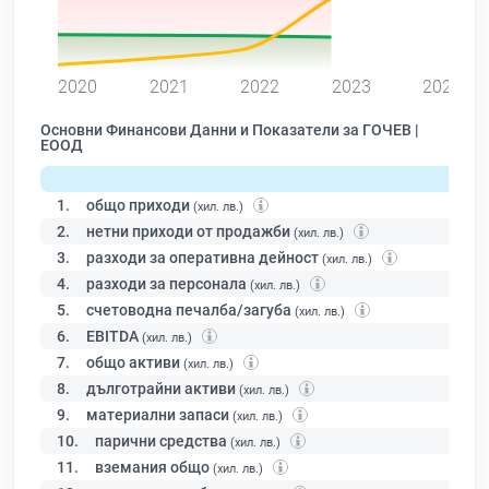
0
2020
2021
2022
2023
2024
Основни Финансови Данни и Показатели за ГОЧЕВ |
ЕООД
1.
общо приходи
(хил. лв.)
2.
нетни приходи от продажби
(хил. лв.)
3.
разходи за оперативна дейност
(хил. лв.)
4.
разходи за персонала
(хил. лв.)
5.
счетоводна печалба/загуба
(хил. лв.)
6.
EBITDA
(хил. лв.)
7.
общо активи
(хил. лв.)
8.
дълготрайни активи
(хил. лв.)
9.
материални запаси
(хил. лв.)
10.
парични средства
(хил. лв.)
11.
вземания общо
(хил. лв.)