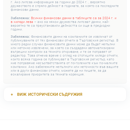
г. Ако липсва информация за години до 2024 г. , вероятно
дружеството е спряло дейност в годината, за която са последните
финансови данни.
Забележка:
Всички финансови данни в таблиците са за 2024 г. и
в хиляди лева
– ако за някои дружества липсват данни, най-
вероятно те са преустановили дейността си още в предходни
години.
Забележка:
Финансовите данни на компаниите се извличат от
публикуваните от тях финансови отчети в Търговския регистър. В
много редки случаи финансовите данни може да бъдат непълни
или неточно извлечени, за което са създадени автоматизирани
вътрешни контроли за тяхното откриване, и те се поправят от
редактор. Това отнема време с оглед на стотиците хиляди отчети,
които всяка година се публикуват в Търговския регистър, като
ние поправяме несъответствията от по-големите към по-малките
компании. Ако забележите непълноти или неточности във вашите
или в други финансови отчети, можете да ни пишете, за да
ескалираме приоритета за тяхната корекция.
ВИЖ
ИСТОРИЧЕСКИ СЪДРУЖИЯ