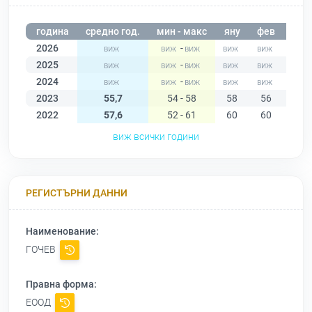
година
средно год.
мин - макс
яну
фев
мар
2026
-
2025
-
2024
-
2023
55,7
54 - 58
58
56
57
2022
57,6
52 - 61
60
60
59
виж всички години
РЕГИСТЪРНИ ДАННИ
Наименование:
ГОЧЕВ
Правна форма:
ЕООД