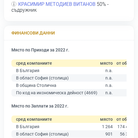
КРАСИМИР МЕТОДИЕВ ВИТАНОВ
50% -
съдружник
ФИНАНСОВИ ДАННИ
Място по Приходи за 2022 г.
сред компаниите
място
от общо
В България
n.a.
В област София (столица)
n.a.
В община Столична
n.a.
По код на икономическа дейност (4669)
n.a.
Място по Заплати за 2022 г.
сред компаниите
място
от общо
В България
1 264
174 403
В област София (столица)
901
56 378