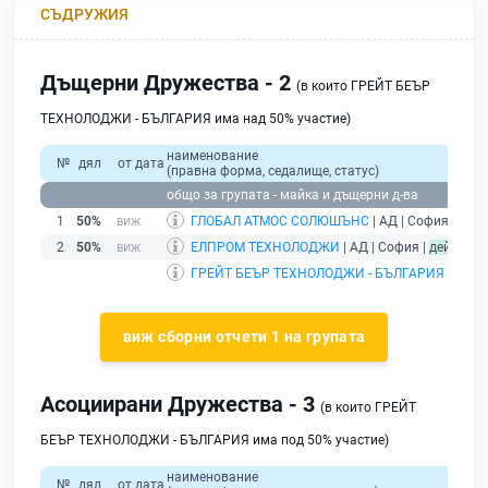
СЪДРУЖИЯ
Дъщерни Дружества - 2
(в които ГРЕЙТ БЕЪР
ТЕХНОЛОДЖИ - БЪЛГАРИЯ има над 50% участие)
наименование
№
дял
от дата
(правна форма, седалище, статус)
общо за групата - майка и дъщерни д-ва
1
50%
ГЛОБАЛ АТМОС СОЛЮШЪНС
| АД | София |
дей
2
50%
ЕЛПРОМ ТЕХНОЛОДЖИ
| АД | София |
действа
ГРЕЙТ БЕЪР ТЕХНОЛОДЖИ - БЪЛГАРИЯ
| ООД 
виж сборни отчети 1 на групата
Асоциирани Дружества - 3
(в които ГРЕЙТ
БЕЪР ТЕХНОЛОДЖИ - БЪЛГАРИЯ има под 50% участие)
наименование
№
дял
от дата