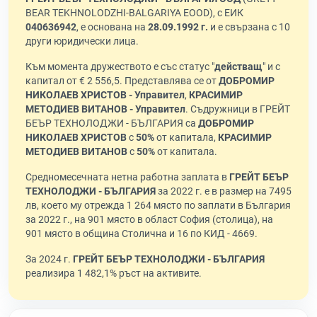
BEAR TEKHNOLODZHI-BALGARIYA EOOD), с ЕИК
040636942
, е основана на
28.09.1992 г.
и е свързана с 10
други юридически лица.
Към момента дружеството е със статус "
действащ
" и с
капитал от € 2 556,5. Представлява се от
ДОБРОМИР
НИКОЛАЕВ ХРИСТОВ - Управител
,
КРАСИМИР
МЕТОДИЕВ ВИТАНОВ - Управител
. Съдружници в ГРЕЙТ
БЕЪР ТЕХНОЛОДЖИ - БЪЛГАРИЯ са
ДОБРОМИР
НИКОЛАЕВ ХРИСТОВ
с
50%
от капитала,
КРАСИМИР
МЕТОДИЕВ ВИТАНОВ
с
50%
от капитала.
Средномесечната нетна работна заплата в
ГРЕЙТ БЕЪР
ТЕХНОЛОДЖИ - БЪЛГАРИЯ
за 2022 г. е в размер на 7495
лв, което му отрежда 1 264 място по заплати в България
за 2022 г., на 901 място в област София (столица), на
901 място в община Столична и 16 по КИД - 4669.
За 2024 г.
ГРЕЙТ БЕЪР ТЕХНОЛОДЖИ - БЪЛГАРИЯ
реализира 1 482,1% ръст на активите.