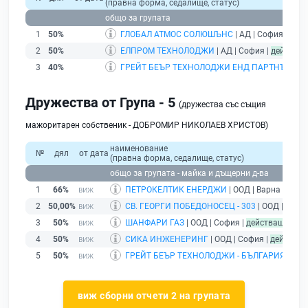
(правна форма, седалище, статус)
общо за групата
1
50%
ГЛОБАЛ АТМОС СОЛЮШЪНС
| АД | София |
дей
2
50%
ЕЛПРОМ ТЕХНОЛОДЖИ
| АД | София |
действа
3
40%
ГРЕЙТ БЕЪР ТЕХНОЛОДЖИ ЕНД ПАРТНЪРС
| 
Дружества от Група - 5
(дружества със същия
мажоритарен собственик - ДОБРОМИР НИКОЛАЕВ ХРИСТОВ)
наименование
№
дял
от дата
(правна форма, седалище, статус)
общо за групата - майка и дъщерни д-ва
1
66%
ПЕТРОКЕЛТИК ЕНЕРДЖИ
| ООД | Варна |
без п
2
50,00%
СВ. ГЕОРГИ ПОБЕДОНОСЕЦ - 303
| ООД | Софи
3
50%
ШАНФАРИ ГАЗ
| ООД | София |
действащ
4
50%
СИКА ИНЖЕНЕРИНГ
| ООД | София |
действа
5
50%
ГРЕЙТ БЕЪР ТЕХНОЛОДЖИ - БЪЛГАРИЯ
| ООД
виж сборни отчети 2 на групата