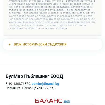
публикуваните от тях финансови отчети в Търговския регистър. В
много редки случаи финансовите данни може да бъдат непълни
или неточно извлечени, за което са създадени автоматизирани
вътрешни контроли за тяхното откриване, и те се поправят от
редактор. Това отнема време с оглед на стотиците хиляди отчети,
които всяка година се публикуват в Търговския регистър, като
ние поправяме несъответствията от по-големите към по-малките
компании. Ако забележите непълноти или неточности във вашите
или в други финансови отчети, можете да ни пишете, за да
ескалираме приоритета за тяхната корекция.
ВИЖ
ИСТОРИЧЕСКИ СЪДРУЖИЯ
БулМар Пъблишинг ЕООД
ЕИК: 130876370,
admin@finansi.bg
София, ул. Найчо Цанов 172, ет. 3