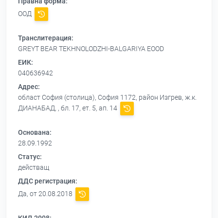
Правна форма:
ООД
Транслитерация:
GREYT BEAR TEKHNOLODZHI-BALGARIYA EOOD
ЕИК:
040636942
Адрес:
област София (столица), София 1172, район Изгрев, ж.к.
ДИАНАБАД, , бл. 17, ет. 5, ап. 14
Основана:
28.09.1992
Статус:
действащ
ДДС регистрация:
Да, от 20.08.2018