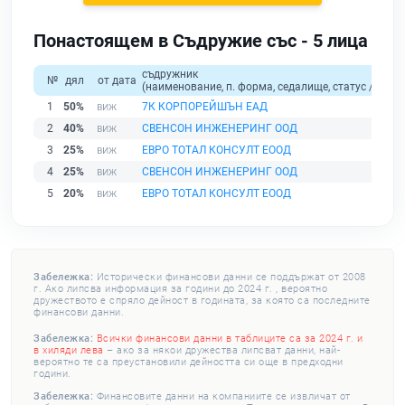
Понастоящем в Съдружие със - 5 лица
съдружник
№
дял
от дата
(наименование, п. форма, седалище, статус / физи
1
50%
7К КОРПОРЕЙШЪН ЕАД
2
40%
СВЕНСОН ИНЖЕНЕРИНГ ООД
3
25%
ЕВРО ТОТАЛ КОНСУЛТ ЕООД
4
25%
СВЕНСОН ИНЖЕНЕРИНГ ООД
5
20%
ЕВРО ТОТАЛ КОНСУЛТ ЕООД
Забележка:
Исторически финансови данни се поддържат от 2008
г. Ако липсва информация за години до 2024 г. , вероятно
дружеството е спряло дейност в годината, за която са последните
финансови данни.
Забележка:
Всички финансови данни в таблиците са за 2024 г. и
в хиляди лева
– ако за някои дружества липсват данни, най-
вероятно те са преустановили дейността си още в предходни
години.
Забележка:
Финансовите данни на компаниите се извличат от