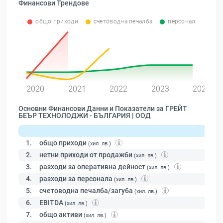
Финансови Трендове
общо приходи
счетоводна печалба
персонал
0
2020
2021
2022
2023
2024
Основни Финансови Данни и Показатели за ГРЕЙТ
БЕЪР ТЕХНОЛОДЖИ - БЪЛГАРИЯ | ООД
1.
общо приходи
(хил. лв.)
2.
нетни приходи от продажби
(хил. лв.)
3.
разходи за оперативна дейност
(хил. лв.)
4.
разходи за персонала
(хил. лв.)
5.
счетоводна печалба/загуба
(хил. лв.)
6.
EBITDA
(хил. лв.)
7.
общо активи
(хил. лв.)