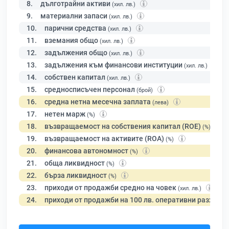
8.
дълготрайни активи
(хил. лв.)
9.
материални запаси
(хил. лв.)
10.
парични средства
(хил. лв.)
11.
вземания общо
(хил. лв.)
12.
задължения общо
(хил. лв.)
13.
задължения към финансови институции
(хил. лв.)
14.
собствен капитал
(хил. лв.)
15.
средносписъчен персонал
(брой)
16.
средна нетна месечна заплата
(лева)
17.
нетен марж
(%)
18.
възвращаемост на собствения капитал (ROE)
(%)
19.
възвращаемост на активите (ROA)
(%)
20.
финансова автономност
(%)
21.
обща ликвидност
(%)
22.
бърза ликвидност
(%)
23.
приходи от продажби средно на човек
(хил. лв.)
24.
приходи от продажби на 100 лв. оперативни разходи