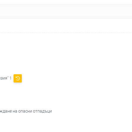
изия" 1
еждане на опасни отпадъци