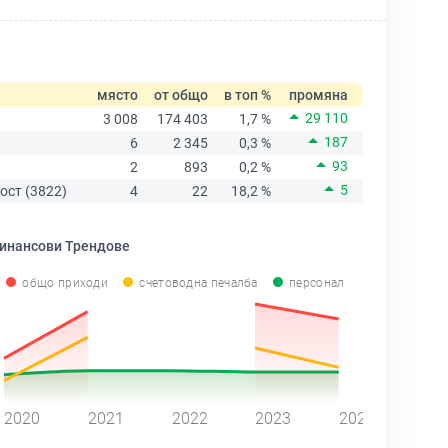
място
от общо
в топ %
промяна
29 110
3 008
174 403
1,7 %
187
6
2 345
0,3 %
93
2
893
0,2 %
5
ост (3822)
4
22
18,2 %
инансови Трендове
общо приходи
счетоводна печалба
персонал
2020
2021
2022
2023
2024