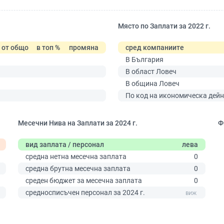
Място по Заплати за 2022 г.
от общо
в топ %
промяна
сред компаниите
В България
В област Ловеч
В община Ловеч
По код на икономическа дейн
Месечни Нива на Заплати за 2024 г.
Ф
вид заплата / персонал
лева
средна нетна месечна заплата
0
средна брутна месечна заплата
0
среден бюджет за месечна заплата
0
0
средносписъчен персонал за 2024 г.