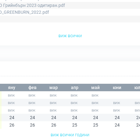
О Грийнбърн 2023 одитиран.pdf
O_GREENBURN_2022.pdf
виж всички
яну
фев
мар
апр
май
юни
юл
24
24
24
24
24
24
2
26
26
26
25
25
24
2
виж всички години