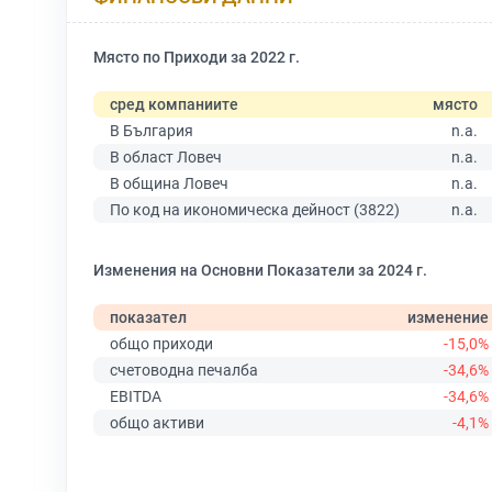
Място по Приходи за 2022 г.
сред компаниите
място
В България
n.a.
В област Ловеч
n.a.
В община Ловеч
n.a.
По код на икономическа дейност (3822)
n.a.
Изменения на Основни Показатели за 2024 г.
показател
изменение
общо приходи
-15,0%
счетоводна печалба
-34,6%
EBITDA
-34,6%
общо активи
-4,1%