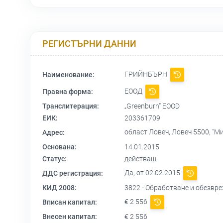
РЕГИСТЪРНИ ДАННИ
ГРИЙНБЪРН
Наименование:
ЕООД
Правна форма:
Транслитерация:
„Greenburn“ EOOD
ЕИК:
203361709
област Ловеч, Ловеч 5500, "М
Адрес:
Основана:
14.01.2015
Статус:
действащ
Да, от 02.02.2015
ДДС регистрация:
КИД 2008:
3822 - Обработване и обезвр
€ 2 556
Вписан капитал:
Внесен капитал:
€ 2 556