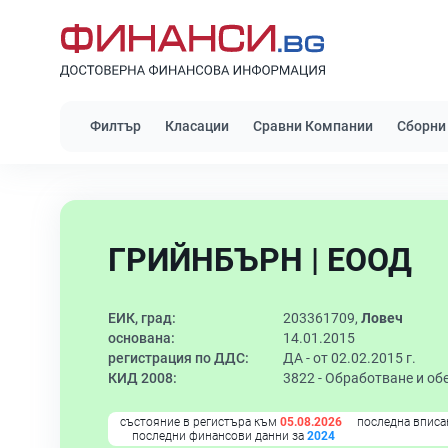
Филтър
Класации
Сравни Компании
Сборни
ГРИЙНБЪРН | ЕООД
ЕИК, град:
203361709,
Ловеч
основана:
14.01.2015
регистрация по ДДС:
ДА - от 02.02.2015 г.
КИД 2008:
3822 -
Обработване и об
състояние в регистъра към
05.08.2026
последна вписа
последни финансови данни за
2024