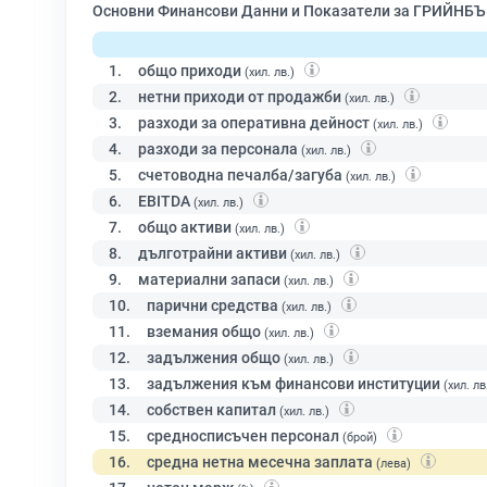
Основни Финансови Данни и Показатели за ГРИЙНБЪ
1.
общо приходи
(хил. лв.)
2.
нетни приходи от продажби
(хил. лв.)
3.
разходи за оперативна дейност
(хил. лв.)
4.
разходи за персонала
(хил. лв.)
5.
счетоводна печалба/загуба
(хил. лв.)
6.
EBITDA
(хил. лв.)
7.
общо активи
(хил. лв.)
8.
дълготрайни активи
(хил. лв.)
9.
материални запаси
(хил. лв.)
10.
парични средства
(хил. лв.)
11.
вземания общо
(хил. лв.)
12.
задължения общо
(хил. лв.)
13.
задължения към финансови институции
(хил. лв
14.
собствен капитал
(хил. лв.)
15.
средносписъчен персонал
(брой)
16.
средна нетна месечна заплата
(лева)