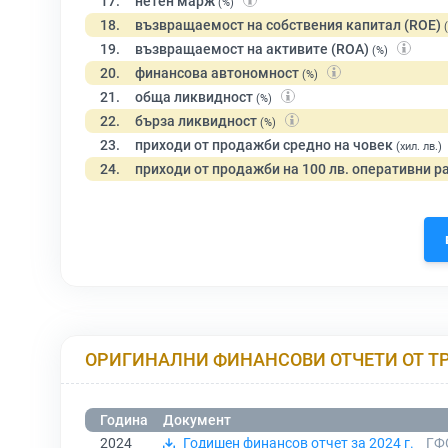
17.
нетен марж
(%)
18.
възвращаемост на собствения капитал (ROE)
19.
възвращаемост на активите (ROA)
(%)
20.
финансова автономност
(%)
21.
обща ликвидност
(%)
22.
бърза ликвидност
(%)
23.
приходи от продажби средно на човек
(хил. лв.)
24.
приходи от продажби на 100 лв. оперативни р
ОРИГИНАЛНИ ФИНАНСОВИ ОТЧЕТИ ОТ Т
Година
Документ
2024
Годишен финансов отчет за 2024 г.
ГФ