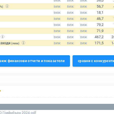
(%)
азходи
(лева)
виж финансови отчети и показатели
сравни с конкурент
Р
О Грийнбърн 2024.pdf