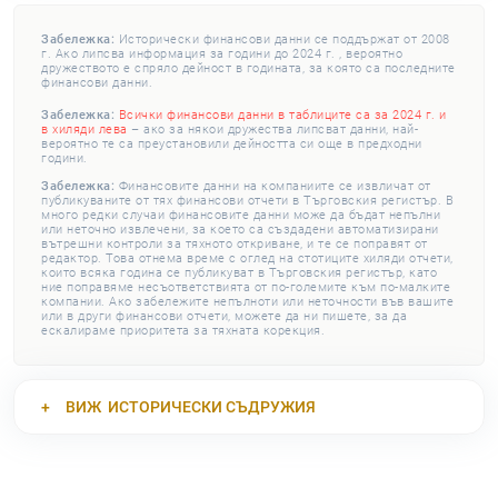
Забележка:
Исторически финансови данни се поддържат от 2008
г. Ако липсва информация за години до 2024 г. , вероятно
дружеството е спряло дейност в годината, за която са последните
финансови данни.
Забележка:
Всички финансови данни в таблиците са за 2024 г. и
в хиляди лева
– ако за някои дружества липсват данни, най-
вероятно те са преустановили дейността си още в предходни
години.
Забележка:
Финансовите данни на компаниите се извличат от
публикуваните от тях финансови отчети в Търговския регистър. В
много редки случаи финансовите данни може да бъдат непълни
или неточно извлечени, за което са създадени автоматизирани
вътрешни контроли за тяхното откриване, и те се поправят от
редактор. Това отнема време с оглед на стотиците хиляди отчети,
които всяка година се публикуват в Търговския регистър, като
ние поправяме несъответствията от по-големите към по-малките
компании. Ако забележите непълноти или неточности във вашите
или в други финансови отчети, можете да ни пишете, за да
ескалираме приоритета за тяхната корекция.
ВИЖ
ИСТОРИЧЕСКИ СЪДРУЖИЯ