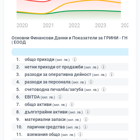
0
2020
2021
2022
2023
2024
Основни Финансови Данни и Показатели за ГРИНИ - ГН
| ЕООД
1.
общо приходи
(хил. лв.)
2.
нетни приходи от продажби
(хил. лв.)
3.
разходи за оперативна дейност
(хил. лв.)
4.
разходи за персонала
(хил. лв.)
5.
счетоводна печалба/загуба
(хил. лв.)
6.
EBITDA
(хил. лв.)
7.
общо активи
(хил. лв.)
8.
дълготрайни активи
(хил. лв.)
9.
материални запаси
(хил. лв.)
10.
парични средства
(хил. лв.)
11.
вземания общо
(хил. лв.)