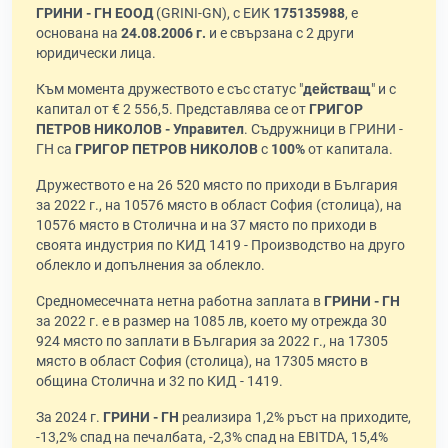
ГРИНИ - ГН ЕООД
(GRINI-GN), с ЕИК
175135988
, е
основана на
24.08.2006 г.
и е свързана с 2 други
юридически лица.
Към момента дружеството е със статус "
действащ
" и с
капитал от € 2 556,5. Представлява се от
ГРИГОР
ПЕТРОВ НИКОЛОВ - Управител
. Съдружници в ГРИНИ -
ГН са
ГРИГОР ПЕТРОВ НИКОЛОВ
с
100%
от капитала.
Дружеството е на 26 520 място по приходи в България
за 2022 г., на 10576 място в област София (столица), на
10576 място в Столична и на 37 място по приходи в
своята индустрия по КИД 1419 - Производство на друго
облекло и допълнения за облекло.
Средномесечната нетна работна заплата в
ГРИНИ - ГН
за 2022 г. е в размер на 1085 лв, което му отрежда 30
924 място по заплати в България за 2022 г., на 17305
място в област София (столица), на 17305 място в
община Столична и 32 по КИД - 1419.
За 2024 г.
ГРИНИ - ГН
реализира 1,2% ръст на приходите,
-13,2% спад на печалбата, -2,3% спад на EBITDA, 15,4%