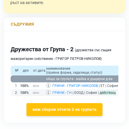
ръст на активите.
СЪДРУЖИЯ
Дружества от Група - 2
(дружества със същия
мажоритарен собственик - ГРИГОР ПЕТРОВ НИКОЛОВ)
наименование
№
дял
от дата
(правна форма, седалище, статус)
общо за групата - майка и дъщерни д-ва
1
100%
ГРИНИ - ГРИГОР НИКОЛОВ
| ЕТ | София |
без 
2
100%
ГРИНИ - ГН
| ЕООД | София |
действащ
виж сборни отчети 2 на групата