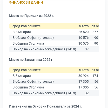
ФИНАНСОВИ ДАННИ
Място по Приходи за 2022 г.
сред компаниите
място
от общо
В България
26 520
277 019
В област София (столица)
10 576
90 178
В община Столична
10 576
90 178
По код на икономическа дейност (1419)
37
739
Място по Заплати за 2022 г.
сред компаниите
място
от общо
В България
30 924
174 403
В област София (столица)
17 305
56 378
В община Столична
17 305
56 378
По код на икономическа дейност (1419)
32
543
Изменения на Основни Показатели за 2024 г.