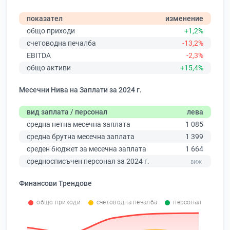
показател
изменение
общо приходи
+1,2%
счетоводна печалба
-13,2%
EBITDA
-2,3%
общо активи
+15,4%
Месечни Нива на Заплати за 2024 г.
вид заплата / персонал
лева
средна нетна месечна заплата
1 085
средна брутна месечна заплата
1 399
среден бюджет за месечна заплата
1 664
средносписъчен персонал за 2024 г.
Финансови Трендове
общо приходи
счетоводна печалба
персонал