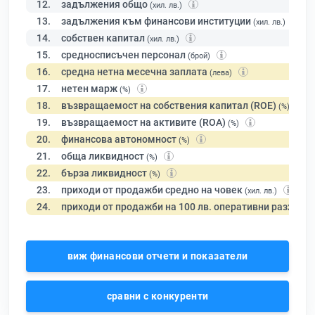
12.
задължения общо
(хил. лв.)
13.
задължения към финансови институции
(хил. лв.)
14.
собствен капитал
(хил. лв.)
15.
средносписъчен персонал
(брой)
16.
средна нетна месечна заплата
(лева)
17.
нетен марж
(%)
18.
възвращаемост на собствения капитал (ROE)
(%)
19.
възвращаемост на активите (ROA)
(%)
20.
финансова автономност
(%)
21.
обща ликвидност
(%)
22.
бърза ликвидност
(%)
23.
приходи от продажби средно на човек
(хил. лв.)
24.
приходи от продажби на 100 лв. оперативни разходи
виж финансови отчети и показатели
сравни с конкуренти