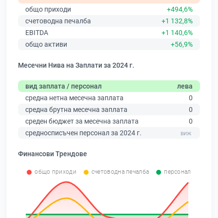
общо приходи
+494,6%
счетоводна печалба
+1 132,8%
EBITDA
+1 140,6%
общо активи
+56,9%
Месечни Нива на Заплати за 2024 г.
вид заплата / персонал
лева
средна нетна месечна заплата
0
средна брутна месечна заплата
0
среден бюджет за месечна заплата
0
средносписъчен персонал за 2024 г.
Финансови Трендове
общо приходи
счетоводна печалба
персонал