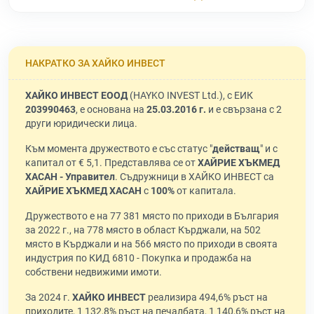
НАКРАТКО ЗА ХАЙКО ИНВЕСТ
ХАЙКО ИНВЕСТ ЕООД
(HAYKO INVEST Ltd.), с ЕИК
203990463
, е основана на
25.03.2016 г.
и е свързана с 2
други юридически лица.
Към момента дружеството е със статус "
действащ
" и с
капитал от € 5,1. Представлява се от
ХАЙРИЕ ХЪКМЕД
ХАСАН - Управител
. Съдружници в ХАЙКО ИНВЕСТ са
ХАЙРИЕ ХЪКМЕД ХАСАН
с
100%
от капитала.
Дружеството е на 77 381 място по приходи в България
за 2022 г., на 778 място в област Кърджали, на 502
място в Кърджали и на 566 място по приходи в своята
индустрия по КИД 6810 - Покупка и продажба на
собствени недвижими имоти.
За 2024 г.
ХАЙКО ИНВЕСТ
реализира 494,6% ръст на
приходите, 1 132,8% ръст на печалбата, 1 140,6% ръст на