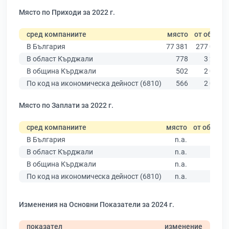
Място по Приходи за 2022 г.
сред компаниите
място
от общо
В България
77 381
277 019
В област Кърджали
778
3 205
В община Кърджали
502
2 021
По код на икономическа дейност (6810)
566
2 027
Място по Заплати за 2022 г.
сред компаниите
място
от общо
В България
n.a.
В област Кърджали
n.a.
В община Кърджали
n.a.
По код на икономическа дейност (6810)
n.a.
Изменения на Основни Показатели за 2024 г.
показател
изменение