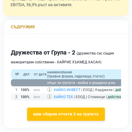
EBITDA, 56,9% ръст на активите.
СЪДРУЖИЯ
Дружества от Група - 2
(дружества със същия
мажоритарен собственик - ХАЙРИЕ ХЪКМЕД ХАСАН)
наименование
№
дял
от дата
(правна форма, седалище, статус)
п
общо за групата - майка и дъщерни д-ва
1
100%
ХАЙКО ИНВЕСТ
| ЕООД | Кърджали |
действащ
2
100%
ХАЙКО ТЕХ
| ЕООД | Стоманци |
действащ
виж сборни отчети 2 на групата