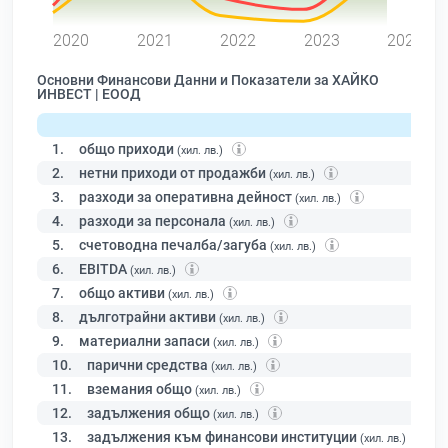
0
2020
2021
2022
2023
2024
Основни Финансови Данни и Показатели за ХАЙКО
ИНВЕСТ | ЕООД
1.
общо приходи
(хил. лв.)
2.
нетни приходи от продажби
(хил. лв.)
3.
разходи за оперативна дейност
(хил. лв.)
4.
разходи за персонала
(хил. лв.)
5.
счетоводна печалба/загуба
(хил. лв.)
6.
EBITDA
(хил. лв.)
7.
общо активи
(хил. лв.)
8.
дълготрайни активи
(хил. лв.)
9.
материални запаси
(хил. лв.)
10.
парични средства
(хил. лв.)
11.
вземания общо
(хил. лв.)
12.
задължения общо
(хил. лв.)
13.
задължения към финансови институции
(хил. лв.)