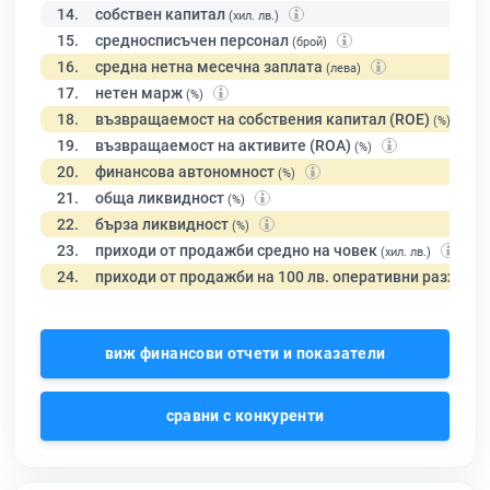
14.
собствен капитал
(хил. лв.)
15.
средносписъчен персонал
(брой)
16.
средна нетна месечна заплата
(лева)
17.
нетен марж
(%)
18.
възвращаемост на собствения капитал (ROE)
(%)
19.
възвращаемост на активите (ROA)
(%)
20.
финансова автономност
(%)
21.
обща ликвидност
(%)
22.
бърза ликвидност
(%)
23.
приходи от продажби средно на човек
(хил. лв.)
24.
приходи от продажби на 100 лв. оперативни разходи
виж финансови отчети и показатели
сравни с конкуренти