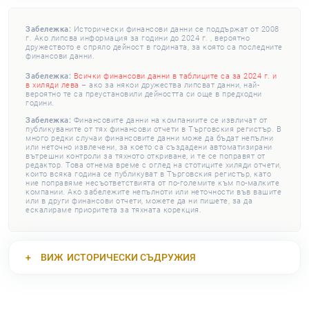
Забележка:
Исторически финансови данни се поддържат от 2008
г. Ако липсва информация за години до 2024 г. , вероятно
дружеството е спряло дейност в годината, за която са последните
финансови данни.
Забележка:
Всички финансови данни в таблиците са за 2024 г. и
в хиляди лева
– ако за някои дружества липсват данни, най-
вероятно те са преустановили дейността си още в предходни
години.
Забележка:
Финансовите данни на компаниите се извличат от
публикуваните от тях финансови отчети в Търговския регистър. В
много редки случаи финансовите данни може да бъдат непълни
или неточно извлечени, за което са създадени автоматизирани
вътрешни контроли за тяхното откриване, и те се поправят от
редактор. Това отнема време с оглед на стотиците хиляди отчети,
които всяка година се публикуват в Търговския регистър, като
ние поправяме несъответствията от по-големите към по-малките
компании. Ако забележите непълноти или неточности във вашите
или в други финансови отчети, можете да ни пишете, за да
ескалираме приоритета за тяхната корекция.
ВИЖ
ИСТОРИЧЕСКИ СЪДРУЖИЯ