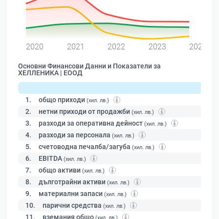
0
2020
2021
2022
2023
2024
Основни Финансови Данни и Показатели за
ХЕЛЛЕНИКА | ЕООД
1.
общо приходи
(хил. лв.)
2.
нетни приходи от продажби
(хил. лв.)
3.
разходи за оперативна дейност
(хил. лв.)
4.
разходи за персонала
(хил. лв.)
5.
счетоводна печалба/загуба
(хил. лв.)
6.
EBITDA
(хил. лв.)
7.
общо активи
(хил. лв.)
8.
дълготрайни активи
(хил. лв.)
9.
материални запаси
(хил. лв.)
10.
парични средства
(хил. лв.)
11.
вземания общо
(хил. лв.)