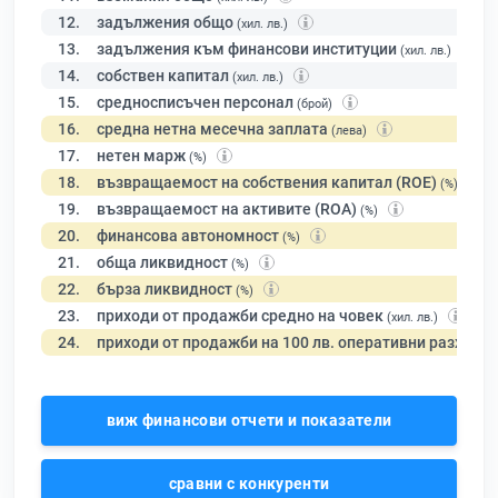
12.
задължения общо
(хил. лв.)
13.
задължения към финансови институции
(хил. лв.)
14.
собствен капитал
(хил. лв.)
15.
средносписъчен персонал
(брой)
16.
средна нетна месечна заплата
(лева)
17.
нетен марж
(%)
18.
възвращаемост на собствения капитал (ROE)
(%)
19.
възвращаемост на активите (ROA)
(%)
20.
финансова автономност
(%)
21.
обща ликвидност
(%)
22.
бърза ликвидност
(%)
23.
приходи от продажби средно на човек
(хил. лв.)
24.
приходи от продажби на 100 лв. оперативни разходи
виж финансови отчети и показатели
сравни с конкуренти