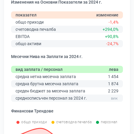
Изменения на Основни Показатели за 2024 г.
показател
изменение
общо приходи
-1,4%
счетоводна печалба
+294,0%
EBITDA
+90,8%
общо активи
-24,7%
Месечни Нива на Заплати за 2024 г.
вид заплата / персонал
лева
средна нетна месечна заплата
1 454
средна брутна месечна заплата
1 874
среден бюджет за месечна заплата
2 229
средносписъчен персонал за 2024 г.
Финансови Трендове
общо приходи
счетоводна печалба
персонал