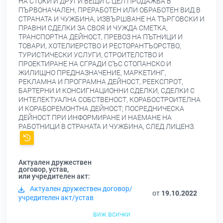
НА СТОКИ И ДРУГИ ВЕЩИ С ЦЕЛ ПРОДАЖБА В
ПЪРВОНАЧАЛЕН, ПРЕРАБОТЕН ИЛИ ОБРАБОТЕН ВИД В
СТРАНАТА И ЧУЖБИНА, ИЗВЪРШВАНЕ НА ТЪРГОВСКИ И
ПРАВНИ СДЕЛКИ ЗА СВОЯ И ЧУЖДА СМЕТКА,
ТРАНСПОРТНА ДЕЙНОСТ, ПРЕВОЗ НА ПЪТНИЦИ И
ТОВАРИ, ХОТЕЛИЕРСТВО И РЕСТОРАНТЪОРСТВО,
ТУРИСТИЧЕСКИ УСЛУГИ, СТРОИТЕЛСТВО И
ПРОЕКТИРАНЕ НА СГРАДИ СЪС СТОПАНСКО И
ЖИЛИЩНО ПРЕДНАЗНАЧЕНИЕ, МАРКЕТИНГ,
РЕКЛАМНА И ПРОГРАМНА ДЕЙНОСТ, РЕЕКСПРОТ,
БАРТЕРНИ И КОНСИГНАЦИОННИ СДЕЛКИ, СДЕЛКИ С
ИНТЕЛЕКТУАЛНА СОБСТВЕНОСТ, КОРАБОСТРОИТЕЛНА
И КОРАБОРЕМОНТНА ДЕЙНОСТ; ПОСРЕДНИЧЕСКА
ДЕЙНОСТ ПРИ ИНФОРМИРАНЕ И НАЕМАНЕ НА
РАБОТНИЦИ В СТРАНАТА И ЧУЖБИНА, СЛЕД ЛИЦЕНЗ.
Актуален дружествен
договор, устав,
или учредителен акт:
Актуален дружествен договор/
от
19.10.2022
учредителен акт/устав
виж всички