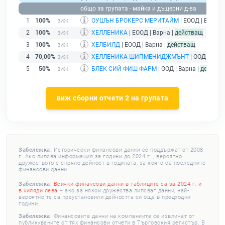
общо за групата - майка и дъщерни д-ва
1
100%
ОУШЪН БРОКЕРС МЕРИТАЙМ
| ЕООД | Варна 
2
100%
ХЕЛЛЕНИКА
| ЕООД | Варна |
действащ
3
100%
ХЕЛБИЛД
| ЕООД | Варна |
действащ
4
70,00%
ХЕЛЛЕНИКА ШИПМЕНИДЖМЪНТ
| ООД | Варн
5
50%
БЛЕК СИЙ ФИШ ФАРМ
| ООД | Варна |
действа
виж сборни отчети 2 на групата
Забележка:
Исторически финансови данни се поддържат от 2008
г. Ако липсва информация за години до 2024 г. , вероятно
дружеството е спряло дейност в годината, за която са последните
финансови данни.
Забележка:
Всички финансови данни в таблиците са за 2024 г. и
в хиляди лева
– ако за някои дружества липсват данни, най-
вероятно те са преустановили дейността си още в предходни
години.
Забележка:
Финансовите данни на компаниите се извличат от
публикуваните от тях финансови отчети в Търговския регистър. В