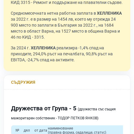
КИД 3315 - Ремонт и поддържане на плавателни съдове.
Средномесечната нетна работна заплата в
ХЕЛЛЕНИКА
за 2022 г. е в размер на 1454 лв, което му отрежда 24
900 място по заплати в България за 2022 г., на 1684
място в област Варна, на 1527 място в община Варна и
46 по КИД - 3315.
За 2024 г.
ХЕЛЛЕНИКА
реализира -1,4% спад на
приходите, 294,0% ръст на печалбата, 90,8% ръст на
EBITDA, -24,7% спад на активите.
СЪДРУЖИЯ
Дружества от Група - 5
(дружества със същия
мажоритарен собственик - ТОДОР ПЕТКОВ ЯНКОВ)
наименование
№
дял
от дата
(правна форма, седалище, статус)