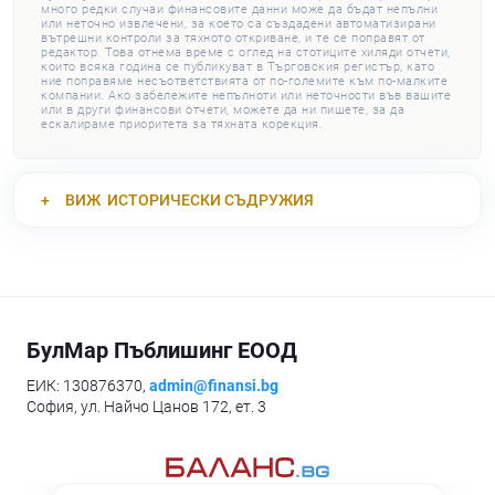
много редки случаи финансовите данни може да бъдат непълни
или неточно извлечени, за което са създадени автоматизирани
вътрешни контроли за тяхното откриване, и те се поправят от
редактор. Това отнема време с оглед на стотиците хиляди отчети,
които всяка година се публикуват в Търговския регистър, като
ние поправяме несъответствията от по-големите към по-малките
компании. Ако забележите непълноти или неточности във вашите
или в други финансови отчети, можете да ни пишете, за да
ескалираме приоритета за тяхната корекция.
ВИЖ
ИСТОРИЧЕСКИ СЪДРУЖИЯ
БулМар Пъблишинг ЕООД
ЕИК: 130876370,
admin@finansi.bg
София, ул. Найчо Цанов 172, ет. 3