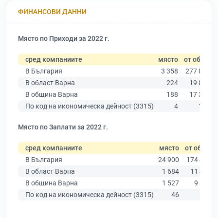
ФИНАНСОВИ ДАННИ
Място по Приходи за 2022 г.
сред компаниите
място
от общо
В България
3 358
277 019
В област Варна
224
19 882
В община Варна
188
17 349
По код на икономическа дейност (3315)
4
150
Място по Заплати за 2022 г.
сред компаниите
място
от общо
В България
24 900
174 403
В област Варна
1 684
11 437
В община Варна
1 527
9 876
По код на икономическа дейност (3315)
46
109