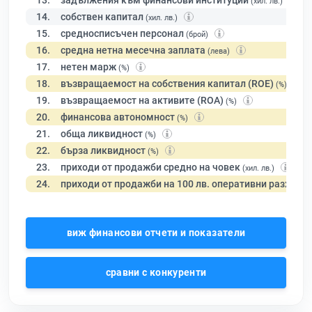
13.
задължения към финансови институции
(хил. лв.)
14.
собствен капитал
(хил. лв.)
15.
средносписъчен персонал
(брой)
16.
средна нетна месечна заплата
(лева)
17.
нетен марж
(%)
18.
възвращаемост на собствения капитал (ROE)
(%)
19.
възвращаемост на активите (ROA)
(%)
20.
финансова автономност
(%)
21.
обща ликвидност
(%)
22.
бърза ликвидност
(%)
23.
приходи от продажби средно на човек
(хил. лв.)
24.
приходи от продажби на 100 лв. оперативни разходи
виж финансови отчети и показатели
сравни с конкуренти