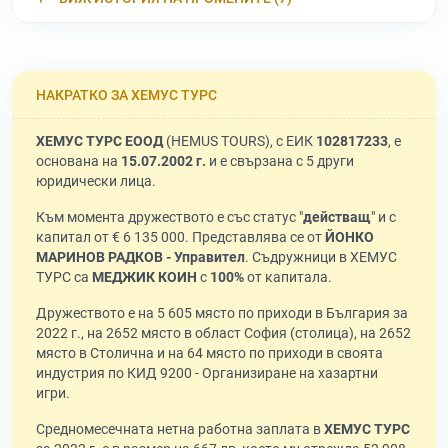
НАКРАТКО ЗА ХЕМУС ТУРС
ХЕМУС ТУРС ЕООД
(HEMUS TOURS), с ЕИК
102817233
, е
основана на
15.07.2002 г.
и е свързана с 5 други
юридически лица.
Към момента дружеството е със статус "
действащ
" и с
капитал от € 6 135 000. Представлява се от
ЙОНКО
МАРИНОВ РАДКОВ - Управител
. Съдружници в ХЕМУС
ТУРС са
МЕДЖИК КОИН
с
100%
от капитала.
Дружеството е на 5 605 място по приходи в България за
2022 г., на 2652 място в област София (столица), на 2652
място в Столична и на 64 място по приходи в своята
индустрия по КИД 9200 - Организиране на хазартни
игри.
Средномесечната нетна работна заплата в
ХЕМУС ТУРС