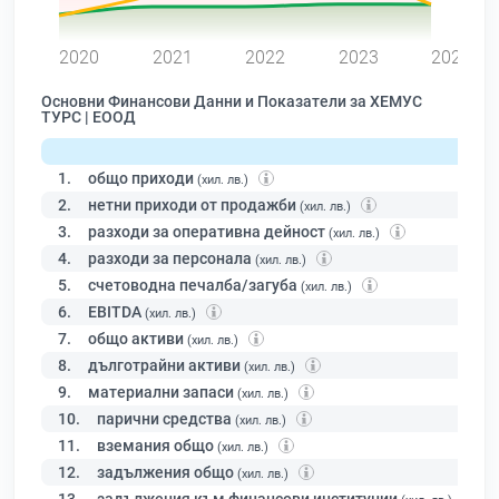
0
2020
2021
2022
2023
2024
Основни Финансови Данни и Показатели за ХЕМУС
ТУРС | ЕООД
1.
общо приходи
(хил. лв.)
2.
нетни приходи от продажби
(хил. лв.)
3.
разходи за оперативна дейност
(хил. лв.)
4.
разходи за персонала
(хил. лв.)
5.
счетоводна печалба/загуба
(хил. лв.)
6.
EBITDA
(хил. лв.)
7.
общо активи
(хил. лв.)
8.
дълготрайни активи
(хил. лв.)
9.
материални запаси
(хил. лв.)
10.
парични средства
(хил. лв.)
11.
вземания общо
(хил. лв.)
12.
задължения общо
(хил. лв.)