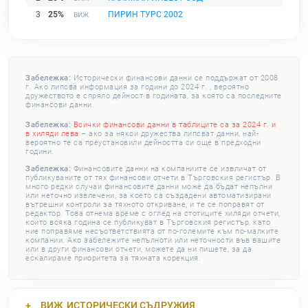
3
25%
ПИРИН ТУРС 2002
Забележка:
Исторически финансови данни се поддържат от 2008
г. Ако липсва информация за години до 2024 г. , вероятно
дружеството е спряло дейност в годината, за която са последните
финансови данни.
Забележка:
Всички финансови данни в таблиците са за 2024 г. и
в хиляди лева
– ако за някои дружества липсват данни, най-
вероятно те са преустановили дейността си още в предходни
години.
Забележка:
Финансовите данни на компаниите се извличат от
публикуваните от тях финансови отчети в Търговския регистър. В
много редки случаи финансовите данни може да бъдат непълни
или неточно извлечени, за което са създадени автоматизирани
вътрешни контроли за тяхното откриване, и те се поправят от
редактор. Това отнема време с оглед на стотиците хиляди отчети,
които всяка година се публикуват в Търговския регистър, като
ние поправяме несъответствията от по-големите към по-малките
компании. Ако забележите непълноти или неточности във вашите
или в други финансови отчети, можете да ни пишете, за да
ескалираме приоритета за тяхната корекция.
ВИЖ
ИСТОРИЧЕСКИ СЪДРУЖИЯ