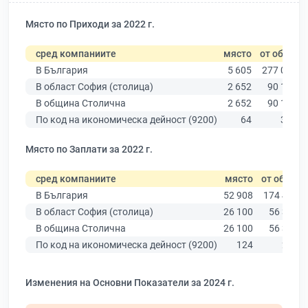
Място по Приходи за 2022 г.
сред компаниите
място
от общо
В България
5 605
277 019
В област София (столица)
2 652
90 178
В община Столична
2 652
90 178
По код на икономическа дейност (9200)
64
323
Място по Заплати за 2022 г.
сред компаниите
място
от общо
В България
52 908
174 403
В област София (столица)
26 100
56 378
В община Столична
26 100
56 378
По код на икономическа дейност (9200)
124
288
Изменения на Основни Показатели за 2024 г.