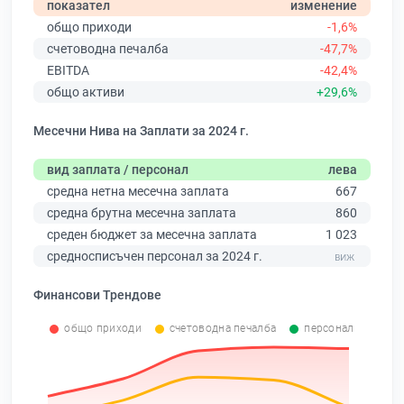
показател
изменение
общо приходи
-1,6%
счетоводна печалба
-47,7%
EBITDA
-42,4%
общо активи
+29,6%
Месечни Нива на Заплати за 2024 г.
вид заплата / персонал
лева
средна нетна месечна заплата
667
средна брутна месечна заплата
860
среден бюджет за месечна заплата
1 023
средносписъчен персонал за 2024 г.
Финансови Трендове
общо приходи
счетоводна печалба
персонал