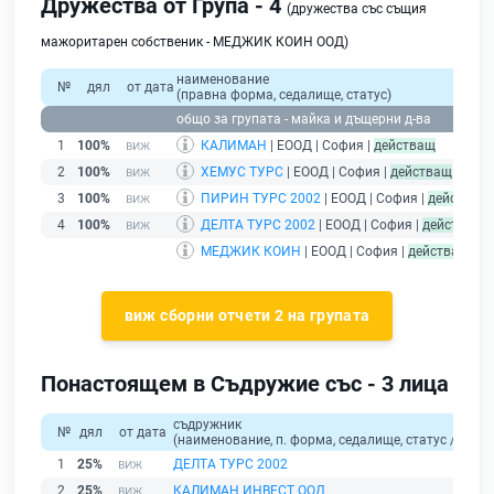
Дружества от Група - 4
(дружества със същия
мажоритарен собственик - МЕДЖИК КОИН ООД)
наименование
№
дял
от дата
(правна форма, седалище, статус)
общо за групата - майка и дъщерни д-ва
1
100%
КАЛИМАН
| ЕООД | София |
действащ
2
100%
ХЕМУС ТУРС
| ЕООД | София |
действащ
3
100%
ПИРИН ТУРС 2002
| ЕООД | София |
действащ
4
100%
ДЕЛТА ТУРС 2002
| ЕООД | София |
действащ
МЕДЖИК КОИН
| ЕООД | София |
действащ
- д
виж сборни отчети 2 на групата
Понастоящем в Съдружие със - 3 лица
съдружник
№
дял
от дата
(наименование, п. форма, седалище, статус / физи
1
25%
ДЕЛТА ТУРС 2002
2
25%
КАЛИМАН ИНВЕСТ ООД