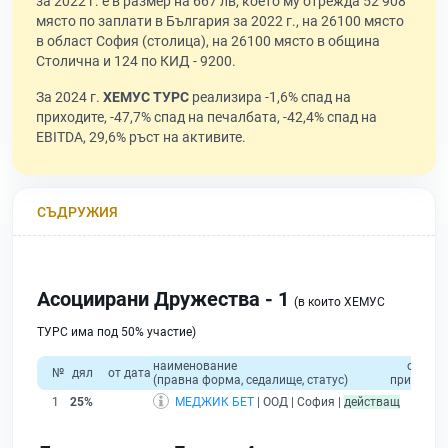
за 2022 г. е в размер на 667 лв, което му отрежда 52 908
място по заплати в България за 2022 г., на 26100 място
в област София (столица), на 26100 място в община
Столична и 124 по КИД - 9200.
За 2024 г.
ХЕМУС ТУРС
реализира -1,6% спад на
приходите, -47,7% спад на печалбата, -42,4% спад на
EBITDA, 29,6% ръст на активите.
СЪДРУЖИЯ
Асоциирани Дружества - 1
(в които ХЕМУС
ТУРС има под 50% участие)
наименование
общо
№
дял
от дата
(правна форма, седалище, статус)
приходи
1
25%
МЕДЖИК БЕТ
| ООД | София |
действащ