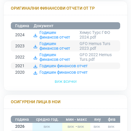
ОРИГИНАЛНИ ФИНАНСОВИ ОТЧЕТИ ОТ ТР
Година
Документ
Годишен
Хемус Турс ГФО
2024
финансов отчет
2024.pdf
Годишен
GFO Hemus Turs
2023
финансов отчет
2023.pdf
Годишен
GFO 2022 Hemus
2022
финансов отчет
Turs.pdf
2021
Годишен финансов отчет
2020
Годишен финансов отчет
виж всички
ОСИГУРЕНИ ЛИЦА В НОИ
година
средно год.
мин - макс
яну
фев
мар
2026
-