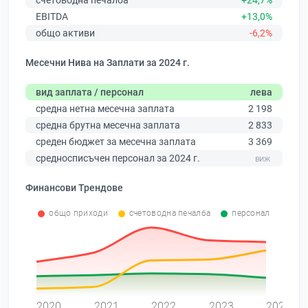
счетоводна печалба
+24,7%
EBITDA
+13,0%
общо активи
-6,2%
Месечни Нива на Заплати за 2024 г.
вид заплата / персонал
лева
средна нетна месечна заплата
2 198
средна брутна месечна заплата
2 833
среден бюджет за месечна заплата
3 369
средносписъчен персонал за 2024 г.
Финансови Трендове
общо приходи
счетоводна печалба
персонал
0
2020
2021
2022
2023
2024