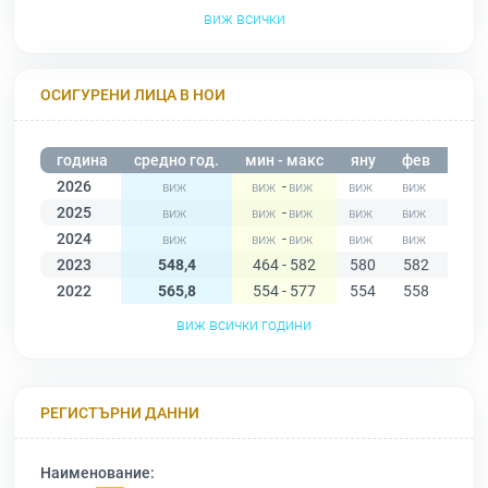
виж всички
ОСИГУРЕНИ ЛИЦА В НОИ
година
средно год.
мин - макс
яну
фев
мар
2026
-
2025
-
2024
-
2023
548,4
464 - 582
580
582
581
2022
565,8
554 - 577
554
558
561
виж всички години
РЕГИСТЪРНИ ДАННИ
Наименование: