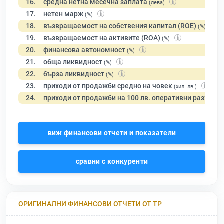
16.
средна нетна месечна заплата
(лева)
17.
нетен марж
(%)
18.
възвращаемост на собствения капитал (ROE)
(%)
19.
възвращаемост на активите (ROA)
(%)
20.
финансова автономност
(%)
21.
обща ликвидност
(%)
22.
бърза ликвидност
(%)
23.
приходи от продажби средно на човек
(хил. лв.)
24.
приходи от продажби на 100 лв. оперативни разходи
виж финансови отчети и показатели
сравни с конкуренти
ОРИГИНАЛНИ ФИНАНСОВИ ОТЧЕТИ ОТ ТР