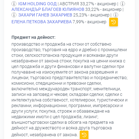
IGM HOLDING ООД
| АВСТРИЯ 33,27% - акционер |
АЛЕКСАНДЪР БЛАГОЕВ ЮЛИЯНОВ
33,22% - акционер |
ЗАХАРИ ГАНЕВ ЗАХАРИЕВ
25,23% - акционер |
ЕЛЕНА ПЕТКОВА ЗАХАРИЕВА
7,99% - акционер
Предмет на дейност:
производство и продажба на стоки от собствено
производство; търговия на едро и дребно с промишлени
стоки, селскостопанска продукция и всякакви други
незабранени от закона стоки; покупка на ценни книжа с
цел продажба и други финансови и валутни сделки при
получаване на изискуемите от закона разрешения и
лицензи; търговско представителство и посредничество;
комисиони, спедиционни и превозни сделки,
включително международен транспорт; менителници,
записи на заповед и чекове; складови сделки; сделки с
интелектуална собственост, хотелиерски, туристически и
рекламни, информационни, програмни, импресарски и
други услуги; покупка, строеж и обзавеждане на
недвижими имоти с цел продажба; лизинг;
външнотърговски сделки в обсега на предмета на
дейност на дружеството и всяка друга търговска
дейност, незабранена от закона.