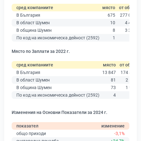
сред компаниите
място
от общо
В България
675
277 019
В област Шумен
10
4 480
В община Шумен
8
3 331
По код на икономическа дейност (2592)
1
15
Място по Заплати за 2022 г.
сред компаниите
място
от общо
В България
13 847
174 403
В област Шумен
81
2 635
В община Шумен
73
1 963
По код на икономическа дейност (2592)
4
14
Изменения на Основни Показатели за 2024 г.
показател
изменение
общо приходи
-3,1%