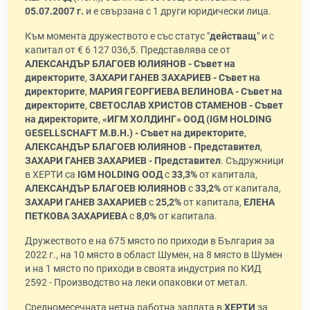
05.07.2007 г.
и е свързана с 1 други юридически лица.
Към момента дружеството е със статус "
действащ
" и с
капитал от € 6 127 036,5. Представлява се от
АЛЕКСАНДЪР БЛАГОЕВ ЮЛИЯНОВ - Съвет на
директорите
,
ЗАХАРИ ГАНЕВ ЗАХАРИЕВ - Съвет на
директорите
,
МАРИЯ ГЕОРГИЕВА ВЕЛИНОВА - Съвет на
директорите
,
СВЕТОСЛАВ ХРИСТОВ СТАМЕНОВ - Съвет
на директорите
,
«ИГМ ХОЛДИНГ» ООД (IGМ НOLDING
GESELLSCHAFT M.B.Н.) - Съвет на директорите
,
АЛЕКСАНДЪР БЛАГОЕВ ЮЛИЯНОВ - Представител
,
ЗАХАРИ ГАНЕВ ЗАХАРИЕВ - Представител
. Съдружници
в ХЕРТИ са
IGM HOLDING ООД
с
33,3%
от капитала,
АЛЕКСАНДЪР БЛАГОЕВ ЮЛИЯНОВ
с
33,2%
от капитала,
ЗАХАРИ ГАНЕВ ЗАХАРИЕВ
с
25,2%
от капитала,
ЕЛЕНА
ПЕТКОВА ЗАХАРИЕВА
с
8,0%
от капитала.
Дружеството е на 675 място по приходи в България за
2022 г., на 10 място в област Шумен, на 8 място в Шумен
и на 1 място по приходи в своята индустрия по КИД
2592 - Производство на леки опаковки от метал.
Средномесечната нетна работна заплата в
ХЕРТИ
за