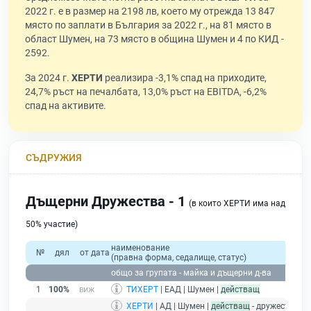
2022 г. е в размер на 2198 лв, което му отрежда 13 847
място по заплати в България за 2022 г., на 81 място в
област Шумен, на 73 място в община Шумен и 4 по КИД -
2592.
За 2024 г.
ХЕРТИ
реализира -3,1% спад на приходите,
24,7% ръст на печалбата, 13,0% ръст на EBITDA, -6,2%
спад на активите.
СЪДРУЖИЯ
Дъщерни Дружества - 1
(в които ХЕРТИ има над
50% участие)
наименование
№
дял
от дата
(правна форма, седалище, статус)
общо за групата - майка и дъщерни д-ва
1
100%
ТИХЕРТ
| ЕАД | Шумен |
действащ
ХЕРТИ
| АД | Шумен |
действащ
- дружество м