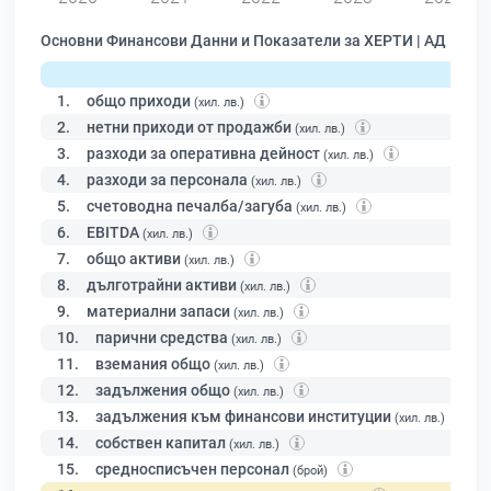
Основни Финансови Данни и Показатели за ХЕРТИ | АД
1.
общо приходи
(хил. лв.)
2.
нетни приходи от продажби
(хил. лв.)
3.
разходи за оперативна дейност
(хил. лв.)
4.
разходи за персонала
(хил. лв.)
5.
счетоводна печалба/загуба
(хил. лв.)
6.
EBITDA
(хил. лв.)
7.
общо активи
(хил. лв.)
8.
дълготрайни активи
(хил. лв.)
9.
материални запаси
(хил. лв.)
10.
парични средства
(хил. лв.)
11.
вземания общо
(хил. лв.)
12.
задължения общо
(хил. лв.)
13.
задължения към финансови институции
(хил. лв.)
14.
собствен капитал
(хил. лв.)
15.
средносписъчен персонал
(брой)