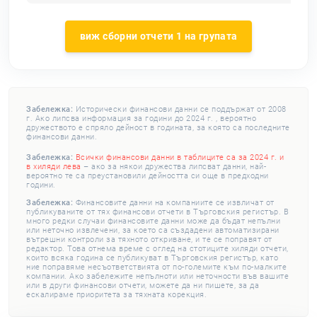
виж сборни отчети 1 на групата
Забележка:
Исторически финансови данни се поддържат от 2008
г. Ако липсва информация за години до 2024 г. , вероятно
дружеството е спряло дейност в годината, за която са последните
финансови данни.
Забележка:
Всички финансови данни в таблиците са за 2024 г. и
в хиляди лева
– ако за някои дружества липсват данни, най-
вероятно те са преустановили дейността си още в предходни
години.
Забележка:
Финансовите данни на компаниите се извличат от
публикуваните от тях финансови отчети в Търговския регистър. В
много редки случаи финансовите данни може да бъдат непълни
или неточно извлечени, за което са създадени автоматизирани
вътрешни контроли за тяхното откриване, и те се поправят от
редактор. Това отнема време с оглед на стотиците хиляди отчети,
които всяка година се публикуват в Търговския регистър, като
ние поправяме несъответствията от по-големите към по-малките
компании. Ако забележите непълноти или неточности във вашите
или в други финансови отчети, можете да ни пишете, за да
ескалираме приоритета за тяхната корекция.