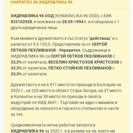
НАКРАТКО ЗА ХИДРАВЛИКА 96
ХИДРАВЛИКА 96 ООД
(KHIDRAVLIKA 96 OOD), с ЕИК
833102928
, е основана на
28.09.1994 г.
и е свързана с 1
други юридически лица.
Към момента дружеството е със статус "
действащ
" и с
капитал от € 6 135,5. Представлява се от
СЕРГЕЙ
ПЕТКОВ ПЕХЛИВАНОВ - Управител
. Съдружници в
ХИДРАВЛИКА 96 са
СЕРГЕЙ ПЕТКОВ ПЕХЛИВАНОВ
с
33,3%
от капитала,
ВЕСЕЛИН ХРИСТОЗОВ ХРИСТОЗОВ
с
33,3%
от капитала,
ПЕТКО СТОЙНОВ ПЕХЛИВАНОВ
с
33,3%
от капитала.
Дружеството е на 6 911 място по приходи в България за
2022 г., на 220 място в област Стара Загора, на 37 място
в Казанлък и на 38 място по приходи в своята
индустрия по КИД 4661 - Търговия на едро с машини и
оборудване за селското и горското стопанство и части
за тях.
Средномесечната нетна работна заплата в
ХИДРАВЛИКА 96
за 2022 г. е в размер на лв, което му