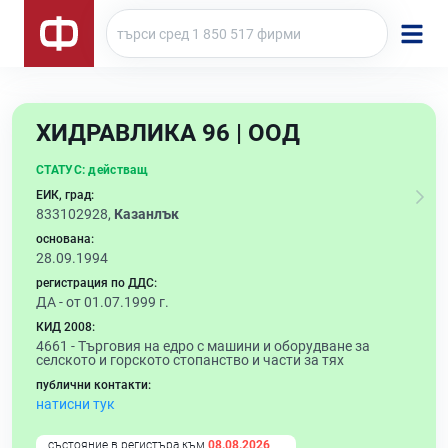
ХИДРАВЛИКА 96 | ООД
СТАТУС:
действащ
ЕИК, град:
833102928,
Казанлък
основана:
28.09.1994
регистрация по ДДС:
ДА - от 01.07.1999 г.
КИД 2008:
4661 -
Търговия на едро с машини и оборудване за
селското и горското стопанство и части за тях
публични контакти:
натисни тук
състояние в регистъра към
08.08.2026