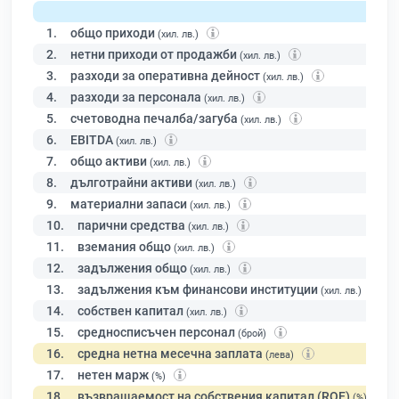
1.
общо приходи
(хил. лв.)
2.
нетни приходи от продажби
(хил. лв.)
3.
разходи за оперативна дейност
(хил. лв.)
4.
разходи за персонала
(хил. лв.)
5.
счетоводна печалба/загуба
(хил. лв.)
6.
EBITDA
(хил. лв.)
7.
общо активи
(хил. лв.)
8.
дълготрайни активи
(хил. лв.)
9.
материални запаси
(хил. лв.)
10.
парични средства
(хил. лв.)
11.
вземания общо
(хил. лв.)
12.
задължения общо
(хил. лв.)
13.
задължения към финансови институции
(хил. лв.)
14.
собствен капитал
(хил. лв.)
15.
средносписъчен персонал
(брой)
16.
средна нетна месечна заплата
(лева)
17.
нетен марж
(%)
18.
възвращаемост на собствения капитал (ROE)
(%)