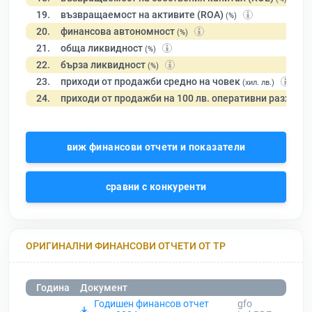
19.
възвращаемост на активите (ROA)
(%)
20.
финансова автономност
(%)
21.
обща ликвидност
(%)
22.
бърза ликвидност
(%)
23.
приходи от продажби средно на човек
(хил. лв.)
24.
приходи от продажби на 100 лв. оперативни разходи
виж финансови отчети и показатели
сравни с конкуренти
ОРИГИНАЛНИ ФИНАНСОВИ ОТЧЕТИ ОТ ТР
Година
Документ
Годишен финансов отчет
gfo