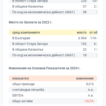
В област Стара Загора
220
10 079
В община Казанлък
37
2 284
По код на икономическа дейност (4661)
38
321
Място по Заплати за 2022 г.
сред компаниите
място
от общо
В България
6 904
174 403
В област Стара Загора
102
6 394
В община Казанлък
22
1 531
По код на икономическа дейност (4661)
18
232
Изменения на Основни Показатели за 2024 г.
показател
изменение
общо приходи
0,0 %
счетоводна печалба
n.a.
EBITDA
n.a.
общо активи
-10,2%