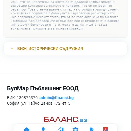
или неточно извлечени, за което са създадени автоматизирани
вътрешни контроли за тяхното откриване, и те се поправят от
редактор. Това отнема време с оглед на стотиците хиляди отчети,
които всяка година се публикуват в Търговския регистър, като
ние поправяме несъответствията от по-големите към по-малките
компании. Ако забележите непълноти или неточности във вашите
или в други финансови отчети, можете да ни пишете, за да
ескалираме приоритета за тяхната корекция.
ВИЖ
ИСТОРИЧЕСКИ СЪДРУЖИЯ
БулМар Пъблишинг ЕООД
ЕИК: 130876370,
admin@finansi.bg
София, ул. Найчо Цанов 172, ет. 3