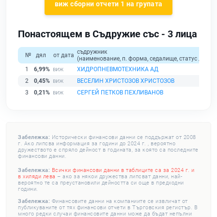
виж сборни отчети 1 на групата
Понастоящем в Съдружие със - 3 лица
съдружник
№
дял
от дата
(наименование, п. форма, седалище, статус / физи
1
6,99%
ХИДРОПНЕВМОТЕХНИКА АД
2
0,45%
ВЕСЕЛИН ХРИСТОЗОВ ХРИСТОЗОВ
3
0,21%
СЕРГЕЙ ПЕТКОВ ПЕХЛИВАНОВ
Забележка:
Исторически финансови данни се поддържат от 2008
г. Ако липсва информация за години до 2024 г. , вероятно
дружеството е спряло дейност в годината, за която са последните
финансови данни.
Забележка:
Всички финансови данни в таблиците са за 2024 г. и
в хиляди лева
– ако за някои дружества липсват данни, най-
вероятно те са преустановили дейността си още в предходни
години.
Забележка:
Финансовите данни на компаниите се извличат от
публикуваните от тях финансови отчети в Търговския регистър. В
много редки случаи финансовите данни може да бъдат непълни