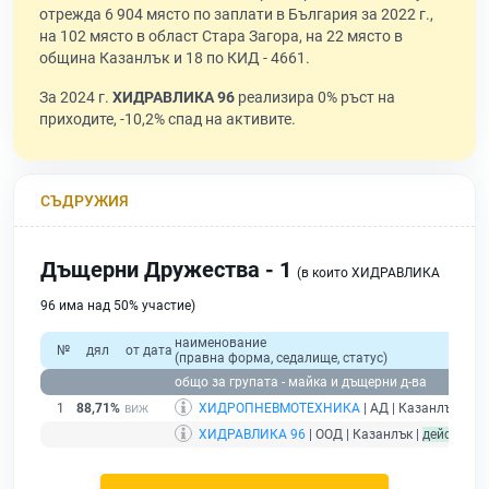
отрежда 6 904 място по заплати в България за 2022 г.,
на 102 място в област Стара Загора, на 22 място в
община Казанлък и 18 по КИД - 4661.
За 2024 г.
ХИДРАВЛИКА 96
реализира 0% ръст на
приходите, -10,2% спад на активите.
СЪДРУЖИЯ
Дъщерни Дружества - 1
(в които ХИДРАВЛИКА
96 има над 50% участие)
наименование
№
дял
от дата
(правна форма, седалище, статус)
общо за групата - майка и дъщерни д-ва
1
88,71%
ХИДРОПНЕВМОТЕХНИКА
| АД | Казанлък |
де
ХИДРАВЛИКА 96
| ООД | Казанлък |
действащ