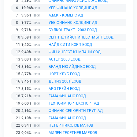
5
4,29%
ФИНАНС ИНФО АСИСТАНС ЕООД
6
19,96%
УЕБ ФИНАНС ХОЛДИНГ АД
7
9,96%
А.М.К. - КОМЕРС АД
8
9,77%
УЕБ ФИНАНС ХОЛДИНГ АД
9
9,71%
БУЛКОНТРАКТ - 2003 ЕООД
10
9,58%
СЕНТРЪЛ ИЙСТ ИНВЕСТМЪНТ ЕООД
11
9,40%
НАЙД СИТИ КОРП ЕООД
12
9,40%
ФИН ИНВЕСТ КЪМПАНИ ООД
13
9,09%
АСТЕР 2000 ЕООД
14
8,96%
БРАНД НЮ АЙДИЪС ЕООД
15
8,77%
НОРТ КЛУБ ЕООД
16
8,46%
ДЕНИЗ 2001 ЕООД
17
8,15%
АРО ГРЕЙН ЕООД
18
7,21%
ГАМА ФИНАНС ЕООД
19
6,00%
ТЕХНОИМПОРТЕКСПОРТ АД
20
4,96%
ФИНАНС СЕКЮРИТИ ГРУП АД
21
2,10%
ГАМА ФИНАНС ЕООД
22
0,94%
ПЕТЪР НИКОЛОВ МАНОВ
23
0,04%
МИЛЕН ГЕОРГИЕВ МАРКОВ