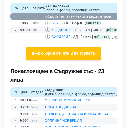
наименование
№
дял
от дата
(правна форма, седалище, статус)
общо за групата - майка и дъщерни д-ва
1
100%
БЕ6
| ЕООД | София |
действащ
2
59,33%
ХОЛДИНГ ЦЕНТЪР
| АД | София |
действащ
БИОИАСИС
| АД | София |
действащ
- дружест
виж сборни отчети 2 на групата
Понастоящем в Съдружие със - 23
лица
съдружник
№
дял
от дата
(наименование, п. форма, седалище, статус / физи
1
49,71%
УЕБ ФИНАНС ХОЛДИНГ АД
2
9,29%
СИЛА ХОЛДИНГ АД
3
9,00%
НОВА ИНДУСТРИАЛНА КОМПАНИЯ АД
4
9,00%
ХОЛДИНГ НОВ ВЕК АД