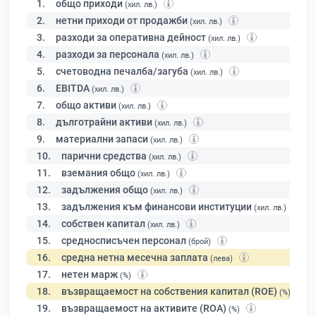
1.
общо приходи
(хил. лв.)
2.
нетни приходи от продажби
(хил. лв.)
3.
разходи за оперативна дейност
(хил. лв.)
4.
разходи за персонала
(хил. лв.)
5.
счетоводна печалба/загуба
(хил. лв.)
6.
EBITDA
(хил. лв.)
7.
общо активи
(хил. лв.)
8.
дълготрайни активи
(хил. лв.)
9.
материални запаси
(хил. лв.)
10.
парични средства
(хил. лв.)
11.
вземания общо
(хил. лв.)
12.
задължения общо
(хил. лв.)
13.
задължения към финансови институции
(хил. лв.)
14.
собствен капитал
(хил. лв.)
15.
средносписъчен персонал
(брой)
16.
средна нетна месечна заплата
(лева)
17.
нетен марж
(%)
18.
възвращаемост на собствения капитал (ROE)
(%)
19.
възвращаемост на активите (ROA)
(%)