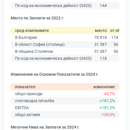
По код на икономическа дейност (6420)
144
226
Място по Заплати за 2022 г.
сред компаниите
място
от общо
В България
70 818
174 403
В област София (столица)
31 587
56 378
В община Столична
31 587
56 378
По код на икономическа дейност (6420)
118
133
Изменения на Основни Показатели за 2024 г.
показател
изменение
общо приходи
-43,7%
счетоводна печалба
+181,2%
EBITDA
+181,2%
общо активи
-100,0%
Месечни Нива на Заплати за 2024 г.