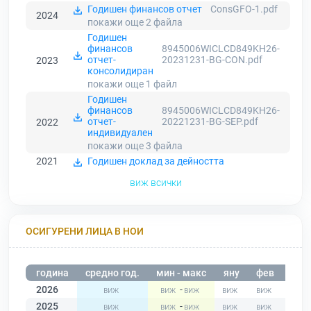
Годишен финансов отчет
ConsGFO-1.pdf
2024
покажи още 2
файла
Годишен
финансов
8945006WICLCD849KH26-
отчет-
20231231-BG-CON.pdf
2023
консолидиран
покажи още 1
файл
Годишен
финансов
8945006WICLCD849KH26-
отчет-
20221231-BG-SEP.pdf
2022
индивидуален
покажи още 3
файла
2021
Годишен доклад за дейността
виж всички
ОСИГУРЕНИ ЛИЦА В НОИ
година
средно год.
мин - макс
яну
фев
мар
2026
-
2025
-