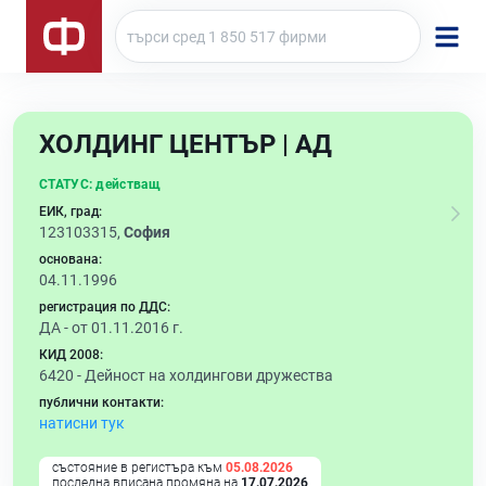
ХОЛДИНГ ЦЕНТЪР | АД
СТАТУС:
действащ
ЕИК, град:
123103315,
София
основана:
04.11.1996
регистрация по ДДС:
ДА - от 01.11.2016 г.
КИД 2008:
6420 -
Дейност на холдингови дружества
публични контакти:
натисни тук
състояние в регистъра към
05.08.2026
последна вписана промяна на
17.07.2026