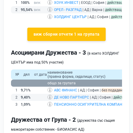
1
100%
ХОУК ИНВЕСТ
| ЕООД | София |
действащ
2
95,54%
ОРЕЛ - РАЗГРАД
| АД | Варна |
действащ
ХОЛДИНГ ЦЕНТЪР
| АД | София |
действащ
- 
виж сборни отчети 1 на групата
Асоциирани Дружества - 3
(в които ХОЛДИНГ
ЦЕНТЪР има под 50% участие)
наименование
№
дял
от дата
(правна форма, седалище, статус)
общо за групата
1
9,71%
АВС ФИНАНС
| АД | София |
без подаден финан
2
9,40%
ДЕ НОВО ПАРТНЕРС
| АД | София |
действащ
3
1,09%
ПЕНСИОННО ОСИГУРИТЕЛНА КОМПАНИЯ С
Дружества от Група - 2
(дружества със същия
мажоритарен собственик - БИОИАСИС АД)