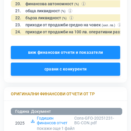
20.
финансова автономност
(%)
21.
обща ликвидност
(%)
22.
бърза ликвидност
(%)
23.
приходи от продажби средно на човек
(хил. лв.)
24.
приходи от продажби на 100 лв. оперативни разходи
виж финансови отчети и показатели
сравни с конкуренти
ОРИГИНАЛНИ ФИНАНСОВИ ОТЧЕТИ ОТ ТР
Година
Документ
Годишен
Cons-GFO-20251231-
финансов отчет
BG-CON.pdf
2025
покажи още 1
файл