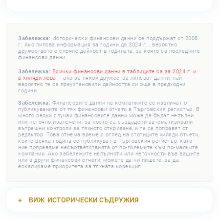
Забележка:
Исторически финансови данни се поддържат от 2008
г. Ако липсва информация за години до 2024 г. , вероятно
дружеството е спряло дейност в годината, за която са последните
финансови данни.
Забележка:
Всички финансови данни в таблиците са за 2024 г. и
в хиляди лева
– ако за някои дружества липсват данни, най-
вероятно те са преустановили дейността си още в предходни
години.
Забележка:
Финансовите данни на компаниите се извличат от
публикуваните от тях финансови отчети в Търговския регистър. В
много редки случаи финансовите данни може да бъдат непълни
или неточно извлечени, за което са създадени автоматизирани
вътрешни контроли за тяхното откриване, и те се поправят от
редактор. Това отнема време с оглед на стотиците хиляди отчети,
които всяка година се публикуват в Търговския регистър, като
ние поправяме несъответствията от по-големите към по-малките
компании. Ако забележите непълноти или неточности във вашите
или в други финансови отчети, можете да ни пишете, за да
ескалираме приоритета за тяхната корекция.
ВИЖ
ИСТОРИЧЕСКИ СЪДРУЖИЯ