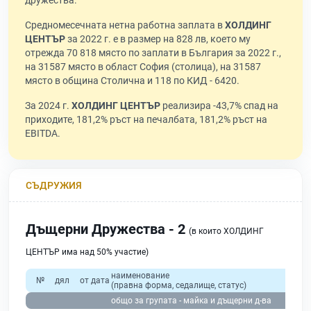
дружества.
Средномесечната нетна работна заплата в
ХОЛДИНГ
ЦЕНТЪР
за 2022 г. е в размер на 828 лв, което му
отрежда 70 818 място по заплати в България за 2022 г.,
на 31587 място в област София (столица), на 31587
място в община Столична и 118 по КИД - 6420.
За 2024 г.
ХОЛДИНГ ЦЕНТЪР
реализира -43,7% спад на
приходите, 181,2% ръст на печалбата, 181,2% ръст на
EBITDA.
СЪДРУЖИЯ
Дъщерни Дружества - 2
(в които ХОЛДИНГ
ЦЕНТЪР има над 50% участие)
наименование
№
дял
от дата
(правна форма, седалище, статус)
общо за групата - майка и дъщерни д-ва