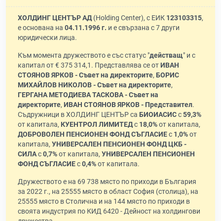
ХОЛДИНГ ЦЕНТЪР АД
(Holding Center), с ЕИК
123103315
,
е основана на
04.11.1996 г.
и е свързана с 7 други
юридически лица.
Към момента дружеството е със статус "
действащ
" и с
капитал от € 375 314,1. Представлява се от
ИВАН
СТОЯНОВ ЯРКОВ - Съвет на директорите
,
БОРИС
МИХАЙЛОВ НИКОЛОВ - Съвет на директорите
,
ГЕРГАНА МЕТОДИЕВА ТАСКОВА - Съвет на
директорите
,
ИВАН СТОЯНОВ ЯРКОВ - Представител
.
Съдружници в ХОЛДИНГ ЦЕНТЪР са
БИОИАСИС
с
59,3%
от капитала,
КУЕНТРОЛ ЛИМИТЕД
с
18,0%
от капитала,
ДОБРОВОЛЕН ПЕНСИОНЕН ФОНД СЪГЛАСИЕ
с
1,0%
от
капитала,
УНИВЕРСАЛЕН ПЕНСИОНЕН ФОНД ЦКБ -
СИЛА
с
0,7%
от капитала,
УНИВЕРСАЛЕН ПЕНСИОНЕН
ФОНД СЪГЛАСИЕ
с
0,4%
от капитала.
Дружеството е на 69 738 място по приходи в България
за 2022 г., на 25555 място в област София (столица), на
25555 място в Столична и на 144 място по приходи в
своята индустрия по КИД 6420 - Дейност на холдингови