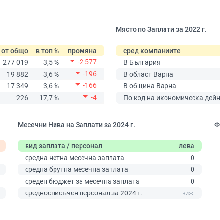
Място по Заплати за 2022 г.
от общо
в топ %
промяна
сред компаниите
-2 577
277 019
3,5 %
В България
-196
19 882
3,6 %
В област Варна
-166
17 349
3,6 %
В община Варна
-4
226
17,7 %
По код на икономическа дейн
Месечни Нива на Заплати за 2024 г.
Ф
вид заплата / персонал
лева
средна нетна месечна заплата
0
средна брутна месечна заплата
0
среден бюджет за месечна заплата
0
0
средносписъчен персонал за 2024 г.