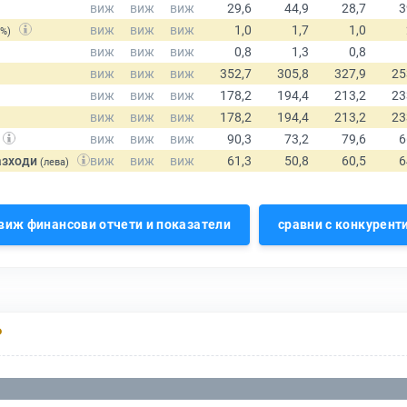
(%)
азходи
(лева)
виж финансови отчети и показатели
сравни с конкурент
Р