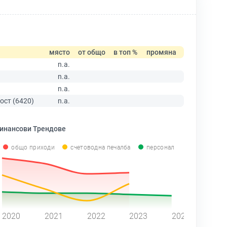
място
от общо
в топ %
промяна
n.a.
n.a.
n.a.
ост (6420)
n.a.
инансови Трендове
общо приходи
счетоводна печалба
персонал
2020
2021
2022
2023
2024