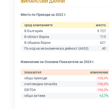
ФИНАНСОВИ ДАННИ
Място по Приходи за 2022 г.
сред компаниите
място
В България
9 727
В област Варна
715
В община Варна
621
По код на икономическа дейност (6420)
40
Изменения на Основни Показатели за 2024 г.
показател
изменение
общо приходи
-100,0%
счетоводна печалба
-100,0%
EBITDA
-100,0%
общо активи
+2,7%