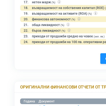
17.
нетен марж
(%)
18.
възвращаемост на собствения капитал (ROE)
19.
възвращаемост на активите (ROA)
(%)
20.
финансова автономност
(%)
21.
обща ликвидност
(%)
22.
бърза ликвидност
(%)
23.
приходи от продажби средно на човек
(хил. лв.)
24.
приходи от продажби на 100 лв. оперативни р
ОРИГИНАЛНИ ФИНАНСОВИ ОТЧЕТИ ОТ Т
Година
Документ