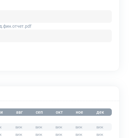
.фин.отчет.pdf
и
авг
сеп
окт
ное
дек