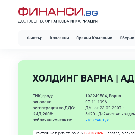
Филтър
Класации
Сравни Компании
Сборни
ХОЛДИНГ ВАРНА | АД
ЕИК, град:
103249584,
Варна
основана:
07.11.1996
регистрация по ДДС:
ДА - от 23.02.2007 г.
КИД 2008:
6420 -
Дейност на холди
публични контакти:
натисни тук
състояние в регистъра към
05.08.2026
последна вписа