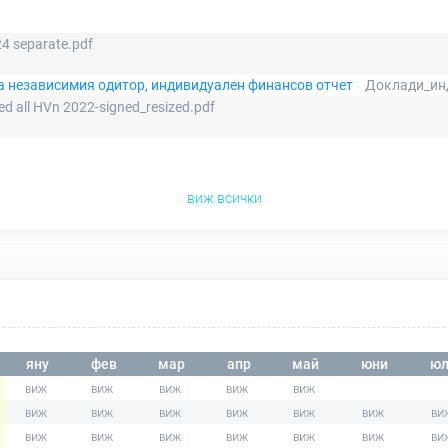
4 separate.pdf
на независимия одитор, индивидуален финансов отчет
Доклади_инд
ed all HVn 2022-signed_resized.pdf
виж всички
яну
фев
мар
апр
май
юни
юл