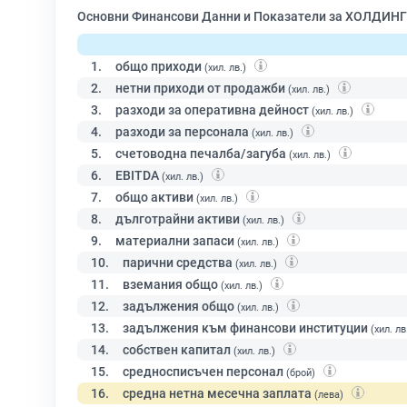
Основни Финансови Данни и Показатели за ХОЛДИНГ
1.
общо приходи
(хил. лв.)
2.
нетни приходи от продажби
(хил. лв.)
3.
разходи за оперативна дейност
(хил. лв.)
4.
разходи за персонала
(хил. лв.)
5.
счетоводна печалба/загуба
(хил. лв.)
6.
EBITDA
(хил. лв.)
7.
общо активи
(хил. лв.)
8.
дълготрайни активи
(хил. лв.)
9.
материални запаси
(хил. лв.)
10.
парични средства
(хил. лв.)
11.
вземания общо
(хил. лв.)
12.
задължения общо
(хил. лв.)
13.
задължения към финансови институции
(хил. лв
14.
собствен капитал
(хил. лв.)
15.
средносписъчен персонал
(брой)
16.
средна нетна месечна заплата
(лева)