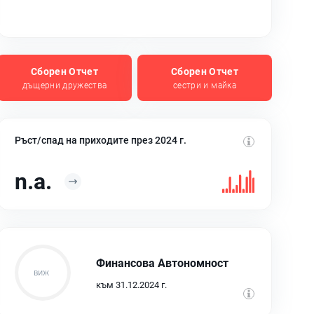
Сборен Отчет
Сборен Отчет
дъщерни дружества
сестри и майка
Ръст/спад на приходите през 2024 г.
n.a.
Финансова Автономност
към 31.12.2024 г.