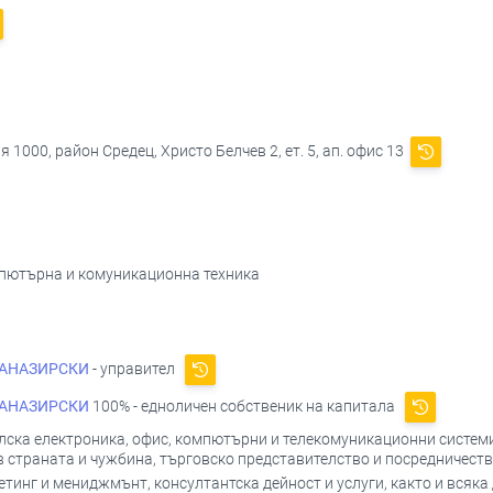
 1000, район Средец, Христо Белчев 2, ет. 5, ап. офис 13
омпютърна и комуникационна техника
КАНАЗИРСКИ
- управител
КАНАЗИРСКИ
100% - едноличен собственик на капитала
елска електроника, офис, компютърни и телекомуникационни систем
в страната и чужбина, търговско представителство и посредничеств
тинг и мениджмънт, консултантска дейност и услуги, както и всяка 