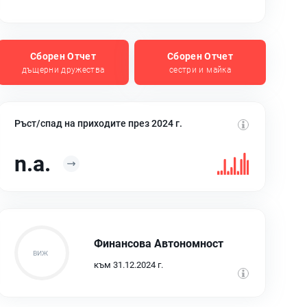
Сборен Отчет
Сборен Отчет
дъщерни дружества
сестри и майка
Ръст/спад на приходите през 2024 г.
n.a.
Финансова Автономност
към 31.12.2024 г.