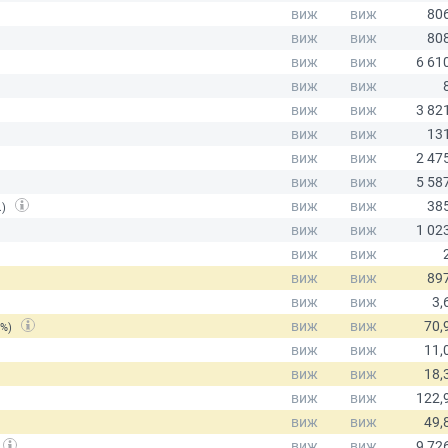
.)
(%)