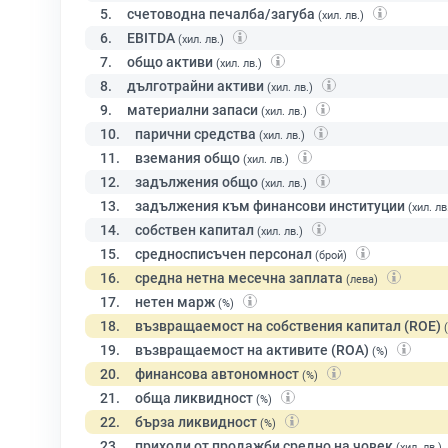
5.
счетоводна печалба/загуба
(хил. лв.)
6.
EBITDA
(хил. лв.)
7.
общо активи
(хил. лв.)
8.
дълготрайни активи
(хил. лв.)
9.
материални запаси
(хил. лв.)
10.
парични средства
(хил. лв.)
11.
вземания общо
(хил. лв.)
12.
задължения общо
(хил. лв.)
13.
задължения към финансови институции
(хил. лв
14.
собствен капитал
(хил. лв.)
15.
средносписъчен персонал
(брой)
16.
средна нетна месечна заплата
(лева)
17.
нетен марж
(%)
18.
възвращаемост на собствения капитал (ROE)
19.
възвращаемост на активите (ROA)
(%)
20.
финансова автономност
(%)
21.
обща ликвидност
(%)
22.
бърза ликвидност
(%)
23.
приходи от продажби средно на човек
(хил. лв.)