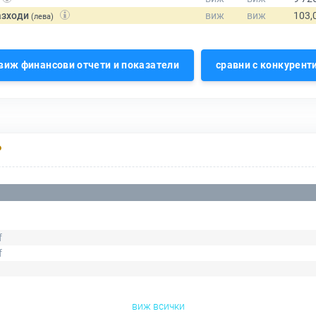
азходи
(лева)
виж финансови отчети и показатели
сравни с конкурент
Р
f
f
виж всички