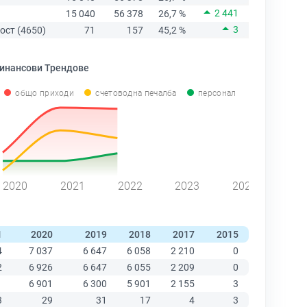
2 441
15 040
56 378
26,7 %
3
ост (4650)
71
157
45,2 %
инансови Трендове
общо приходи
счетоводна печалба
персонал
2020
2021
2022
2023
2024
1
2020
2019
2018
2017
2015