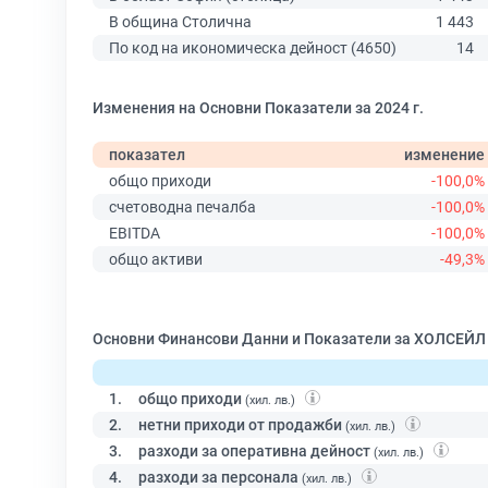
В община Столична
1 443
По код на икономическа дейност (4650)
14
Изменения на Основни Показатели за 2024 г.
показател
изменение
общо приходи
-100,0%
счетоводна печалба
-100,0%
EBITDA
-100,0%
общо активи
-49,3%
Основни Финансови Данни и Показатели за ХОЛСЕЙ
1.
общо приходи
(хил. лв.)
2.
нетни приходи от продажби
(хил. лв.)
3.
разходи за оперативна дейност
(хил. лв.)
4.
разходи за персонала
(хил. лв.)