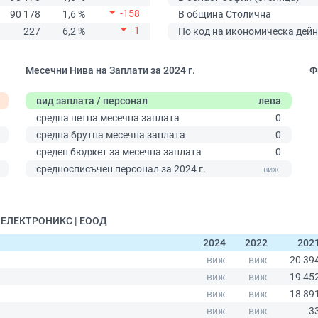
-158
90 178
1,6 %
В община Столична
-1
227
6,2 %
По код на икономическа дейн
Месечни Нива на Заплати за 2024 г.
Ф
вид заплата / персонал
лева
средна нетна месечна заплата
0
средна брутна месечна заплата
0
среден бюджет за месечна заплата
0
0
средносписъчен персонал за 2024 г.
Л ЕЛЕКТРОНИКС | ЕООД
2024
2022
202