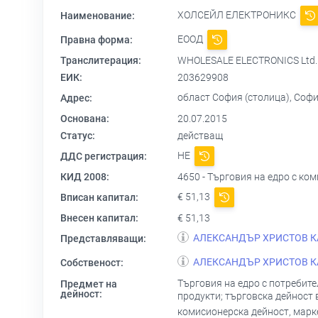
ХОЛСЕЙЛ ЕЛЕКТРОНИКС
Наименование:
ЕООД
Правна форма:
Транслитерация:
WHOLESALE ELECTRONICS Ltd.
ЕИК:
203629908
област София (столица), София
Адрес:
Основана:
20.07.2015
Статус:
действащ
НЕ
ДДС регистрация:
КИД 2008:
4650 - Търговия на едро с к
€ 51,13
Вписан капитал:
Внесен капитал:
€ 51,13
АЛЕКСАНДЪР ХРИСТОВ 
Представляващи:
АЛЕКСАНДЪР ХРИСТОВ 
Собственост:
Търговия на едро с потребит
Предмет на
дейност:
продукти; търговска дейност 
комисионерска дейност, марке