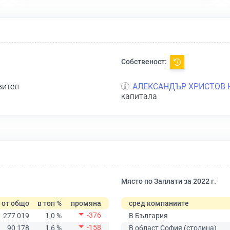
Собственост:
вител
АЛЕКСАНДЪР ХРИСТОВ 
капитала
Място по Заплати за 2022 г.
от общо
в топ %
промяна
сред компаниите
-376
277 019
1,0 %
В България
-158
90 178
1,6 %
В област София (столица)