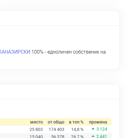
КАНАЗИРСКИ
100% - едноличен собственик на
място
от общо
в топ %
промяна
3 124
25 803
174 403
14,8 %
2 441
15 040
56 378
26,7 %