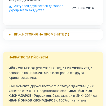
или учредителен акт:
Актуален дружествен договор/
от
03.06.2014
учредителен акт/устав
ВИЖ ИСТОРИЯ НА ПРОМЕНИТЕ (1)
НАКРАТКО ЗА ИЙК - 2014
ИЙК - 2014 ЕООД
(IYK-2014 EOOD), с ЕИК
203087731
, е
основана на
03.06.2014 г.
и е свързана с 2 други
юридически лица.
Към момента дружеството е със статус "
действащ
" и с
капитал от € 51,1. Представлява се от
ИВАН ЙОНКОВ
КИСИМДАРОВ - Управител
. Съдружници в ИЙК - 2014 са
ИВАН ЙОНКОВ КИСИМДАРОВ
с
100%
от капитала.