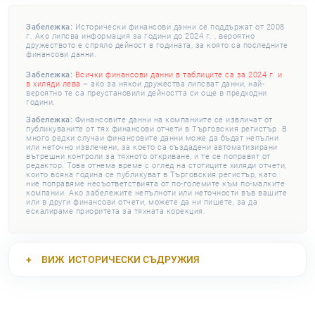
Забележка:
Исторически финансови данни се поддържат от 2008
г. Ако липсва информация за години до 2024 г. , вероятно
дружеството е спряло дейност в годината, за която са последните
финансови данни.
Забележка:
Всички финансови данни в таблиците са за 2024 г. и
в хиляди лева
– ако за някои дружества липсват данни, най-
вероятно те са преустановили дейността си още в предходни
години.
Забележка:
Финансовите данни на компаниите се извличат от
публикуваните от тях финансови отчети в Търговския регистър. В
много редки случаи финансовите данни може да бъдат непълни
или неточно извлечени, за което са създадени автоматизирани
вътрешни контроли за тяхното откриване, и те се поправят от
редактор. Това отнема време с оглед на стотиците хиляди отчети,
които всяка година се публикуват в Търговския регистър, като
ние поправяме несъответствията от по-големите към по-малките
компании. Ако забележите непълноти или неточности във вашите
или в други финансови отчети, можете да ни пишете, за да
ескалираме приоритета за тяхната корекция.
ВИЖ
ИСТОРИЧЕСКИ СЪДРУЖИЯ