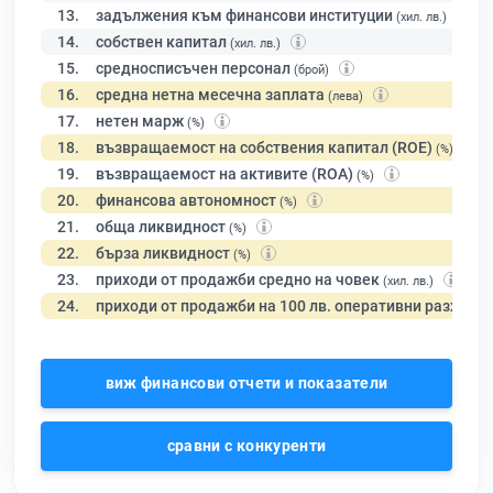
13.
задължения към финансови институции
(хил. лв.)
14.
собствен капитал
(хил. лв.)
15.
средносписъчен персонал
(брой)
16.
средна нетна месечна заплата
(лева)
17.
нетен марж
(%)
18.
възвращаемост на собствения капитал (ROE)
(%)
19.
възвращаемост на активите (ROA)
(%)
20.
финансова автономност
(%)
21.
обща ликвидност
(%)
22.
бърза ликвидност
(%)
23.
приходи от продажби средно на човек
(хил. лв.)
24.
приходи от продажби на 100 лв. оперативни разходи
виж финансови отчети и показатели
сравни с конкуренти