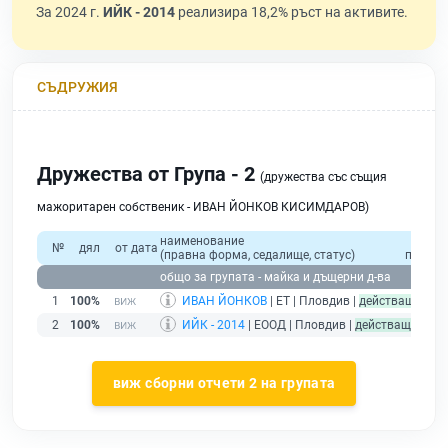
За 2024 г.
ИЙК - 2014
реализира 18,2% ръст на активите.
СЪДРУЖИЯ
Дружества от Група - 2
(дружества със същия
мажоритарен собственик - ИВАН ЙОНКОВ КИСИМДАРОВ)
наименование
общ
№
дял
от дата
(правна форма, седалище, статус)
приход
общо за групата - майка и дъщерни д-ва
1
100%
ИВАН ЙОНКОВ
| ЕТ | Пловдив |
действащ
2
100%
ИЙК - 2014
| ЕООД | Пловдив |
действащ
виж сборни отчети 2 на групата