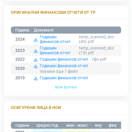
ОРИГИНАЛНИ ФИНАНСОВИ ОТЧЕТИ ОТ ТР
Година
Документ
Годишен
temp_scanned_doc
2024
финансов отчет
(45).pdf
Годишен
temp_scanned_doc
2023
финансов отчет
(15).pdf
2022
Годишен финансов отчет
гфо.pdf
Годишен финансов отчет
2020
покажи още 1
файл
2019
Годишен финансов отчет
виж всички
ОСИГУРЕНИ ЛИЦА В НОИ
година
средно год.
мин - макс
яну
фев
мар