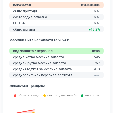
показател
изменение
общо приходи
n.a.
счетоводна печалба
n.a.
EBITDA
n.a.
общо активи
+18,2%
Месечни Нива на Заплати за 2024 г.
вид заплата / персонал
лева
средна нетна месечна заплата
595
средна брутна месечна заплата
767
среден бюджет за месечна заплата
913
средносписъчен персонал за 2024 г.
Финансови Трендове
общо приходи
счетоводна печалба
персонал