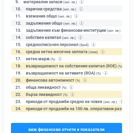
9.
материални запаси
(хил. лв.)
10.
парични средства
(хил. лв.)
11.
вземания общо
(хил. лв.)
12.
задължения общо
(хил. лв.)
13.
задължения към финансови институции
(хил. лв.)
14.
собствен капитал
(хил. лв.)
15.
средносписъчен персонал
(брой)
16.
средна нетна месечна заплата
(лева)
17.
нетен марж
(%)
18.
възвращаемост на собствения капитал (ROE)
(%)
19.
възвращаемост на активите (ROA)
(%)
20.
финансова автономност
(%)
21.
обща ликвидност
(%)
22.
бърза ликвидност
(%)
23.
приходи от продажби средно на човек
(хил. лв.)
24.
приходи от продажби на 100 лв. оперативни разходи
виж финансови отчети и показатели