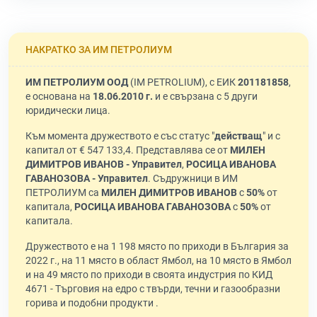
НАКРАТКО ЗА ИМ ПЕТРОЛИУМ
ИМ ПЕТРОЛИУМ ООД
(IM PETROLIUM), с ЕИК
201181858
,
е основана на
18.06.2010 г.
и е свързана с 5 други
юридически лица.
Към момента дружеството е със статус "
действащ
" и с
капитал от € 547 133,4. Представлява се от
МИЛЕН
ДИМИТРОВ ИВАНОВ - Управител
,
РОСИЦА ИВАНОВА
ГАВАНОЗОВА - Управител
. Съдружници в ИМ
ПЕТРОЛИУМ са
МИЛЕН ДИМИТРОВ ИВАНОВ
с
50%
от
капитала,
РОСИЦА ИВАНОВА ГАВАНОЗОВА
с
50%
от
капитала.
Дружеството е на 1 198 място по приходи в България за
2022 г., на 11 място в област Ямбол, на 10 място в Ямбол
и на 49 място по приходи в своята индустрия по КИД
4671 - Търговия на едро с твърди, течни и газообразни
горива и подобни продукти .