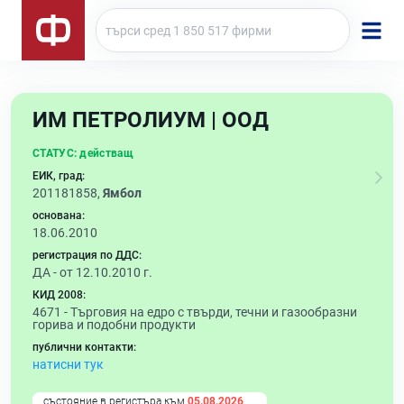
ИМ ПЕТРОЛИУМ | ООД
СТАТУС:
действащ
ЕИК, град:
201181858,
Ямбол
основана:
18.06.2010
регистрация по ДДС:
ДА - от 12.10.2010 г.
КИД 2008:
4671 -
Търговия на едро с твърди, течни и газообразни
горива и подобни продукти
публични контакти:
натисни тук
състояние в регистъра към
05.08.2026