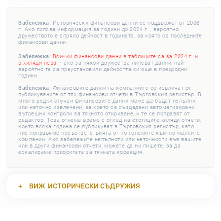
Забележка:
Исторически финансови данни се поддържат от 2008
г. Ако липсва информация за години до 2024 г. , вероятно
дружеството е спряло дейност в годината, за която са последните
финансови данни.
Забележка:
Всички финансови данни в таблиците са за 2024 г. и
в хиляди лева
– ако за някои дружества липсват данни, най-
вероятно те са преустановили дейността си още в предходни
години.
Забележка:
Финансовите данни на компаниите се извличат от
публикуваните от тях финансови отчети в Търговския регистър. В
много редки случаи финансовите данни може да бъдат непълни
или неточно извлечени, за което са създадени автоматизирани
вътрешни контроли за тяхното откриване, и те се поправят от
редактор. Това отнема време с оглед на стотиците хиляди отчети,
които всяка година се публикуват в Търговския регистър, като
ние поправяме несъответствията от по-големите към по-малките
компании. Ако забележите непълноти или неточности във вашите
или в други финансови отчети, можете да ни пишете, за да
ескалираме приоритета за тяхната корекция.
ВИЖ
ИСТОРИЧЕСКИ СЪДРУЖИЯ