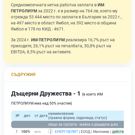
Средномесечната нетна работна заплата в
ИМ
ПЕТРОЛИУМ
за 2022 г. е в размер на 764 лв, което му
отрежда 53 444 място по заплати в България за 2022 г.,
на 497 място в област Ямбол, на 392 място в община
Ямбол и 178 по КИД - 4671.
За 2024 г.
ИМ ПЕТРОЛИУМ
реализира 16,7% ръст на
приходите, 26,1% ръст на печалбата, 30,8% ръст на
EBITDA, 8,5% ръст на активите.
СЪДРУЖИЯ
Дъщерни Дружества - 1
(в които ИМ
ПЕТРОЛИУМ има над 50% участие)
наименование
№
дял
от дата
(правна форма, седалище, статус)
общо за групата - майка и дъщерни д-ва
1
100%
ЕНЕРГОЕЛИТ
| ЕООД | Маломир |
действащ