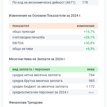
По код на икономическа дейност (4671)
178
301
Изменения на Основни Показатели за 2024 г.
показател
изменение
общо приходи
+16,7%
счетоводна печалба
+26,1%
EBITDA
+30,8%
общо активи
+8,5%
Месечни Нива на Заплати за 2024 г.
вид заплата / персонал
лева
средна нетна месечна заплата
764
средна брутна месечна заплата
985
среден бюджет за месечна заплата
1 172
средносписъчен персонал за 2024 г.
Финансови Трендове