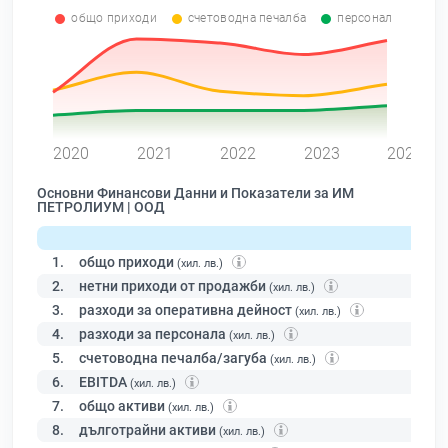
общо приходи
счетоводна печалба
персонал
0
2020
2021
2022
2023
2024
Основни Финансови Данни и Показатели за ИМ
ПЕТРОЛИУМ | ООД
1.
общо приходи
(хил. лв.)
2.
нетни приходи от продажби
(хил. лв.)
3.
разходи за оперативна дейност
(хил. лв.)
4.
разходи за персонала
(хил. лв.)
5.
счетоводна печалба/загуба
(хил. лв.)
6.
EBITDA
(хил. лв.)
7.
общо активи
(хил. лв.)
8.
дълготрайни активи
(хил. лв.)