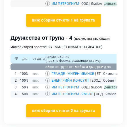
ИМ ПЕТРОЛИУМ
| ООД | Ямбол |
действащ
- д
виж сборни отчети 1 на групата
Дружества от Група - 4
(дружества със същия
мажоритарен собственик - МИЛЕН ДИМИТРОВ ИВАНОВ)
наименование
№
дял
от дата
(правна форма, седалище, статус)
общо за групата - майка и дъщерни д-ва
1
100%
ГРАНДЕ - МИЛЕН ИВАНОВ
| ЕТ | Симеоново |
б
2
100%
ЕНЕРГРИЙН КОНСУЛТ
| ЕООД | София |
дейст
3
50%
ИМ ПЕТРОЛИУМ
| ООД | Ямбол |
действащ
4
50%
ИМ ПЕТРОЛИУМ - ЯМБОЛ
| ООД | Ямбол |
дейс
виж сборни отчети 2 на групата