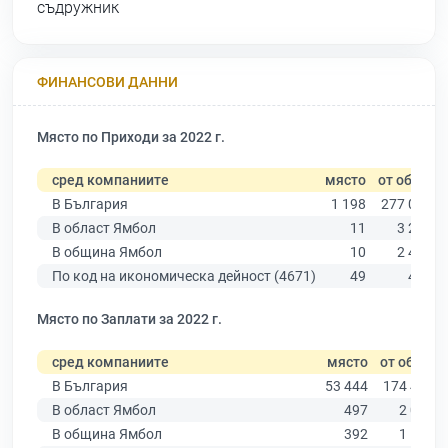
съдружник
ФИНАНСОВИ ДАННИ
Място по Приходи за 2022 г.
сред компаниите
място
от общо
В България
1 198
277 019
В област Ямбол
11
3 206
В община Ямбол
10
2 409
По код на икономическа дейност (4671)
49
413
Място по Заплати за 2022 г.
сред компаниите
място
от общо
В България
53 444
174 403
В област Ямбол
497
2 005
В община Ямбол
392
1 555