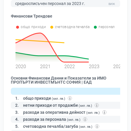
средносписъчен персонал за 2023 г.
Финансови Трендове
общо приходи
счетоводна печалба
персонал
0
2020
2021
2022
2023
2024
Основни Финансови Данни и Показатели за ИМО
ПРОПЪРТИ ИНВЕСТМЪНТС СОФИЯ | ЕАД
1.
общо приходи
(хил. лв.)
2.
нетни приходи от продажби
(хил. лв.)
3.
разходи за оперативна дейност
(хил. лв.)
4.
разходи за персонала
(хил. лв.)
5.
счетоводна печалба/загуба
(хил. лв.)