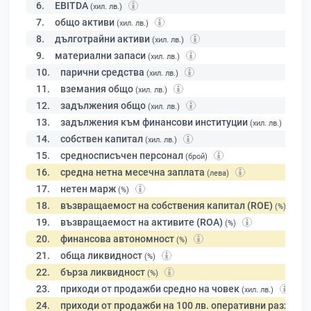
6.
EBITDA
(хил. лв.)
7.
общо активи
(хил. лв.)
8.
дълготрайни активи
(хил. лв.)
9.
материални запаси
(хил. лв.)
10.
парични средства
(хил. лв.)
11.
вземания общо
(хил. лв.)
12.
задължения общо
(хил. лв.)
13.
задължения към финансови институции
(хил. лв.)
14.
собствен капитал
(хил. лв.)
15.
средносписъчен персонал
(брой)
16.
средна нетна месечна заплата
(лева)
17.
нетен марж
(%)
18.
възвращаемост на собствения капитал (ROE)
(%)
19.
възвращаемост на активите (ROA)
(%)
20.
финансова автономност
(%)
21.
обща ликвидност
(%)
22.
бърза ликвидност
(%)
23.
приходи от продажби средно на човек
(хил. лв.)
24.
приходи от продажби на 100 лв. оперативни разходи