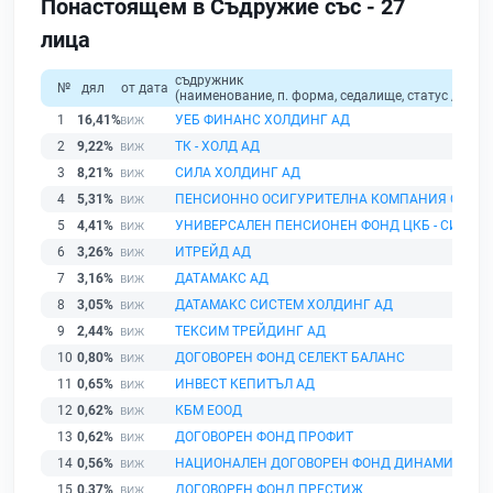
Понастоящем в Съдружие със - 27
лица
съдружник
№
дял
от дата
(наименование, п. форма, седалище, статус / физи
1
16,41%
УЕБ ФИНАНС ХОЛДИНГ АД
2
9,22%
ТК - ХОЛД АД
3
8,21%
СИЛА ХОЛДИНГ АД
4
5,31%
ПЕНСИОННО ОСИГУРИТЕЛНА КОМПАНИЯ СЪГЛ
5
4,41%
УНИВЕРСАЛЕН ПЕНСИОНЕН ФОНД ЦКБ - СИЛА
6
3,26%
ИТРЕЙД АД
7
3,16%
ДАТАМАКС АД
8
3,05%
ДАТАМАКС СИСТЕМ ХОЛДИНГ АД
9
2,44%
ТЕКСИМ ТРЕЙДИНГ АД
10
0,80%
ДОГОВОРЕН ФОНД СЕЛЕКТ БАЛАНС
11
0,65%
ИНВЕСТ КЕПИТЪЛ АД
12
0,62%
КБМ ЕООД
13
0,62%
ДОГОВОРЕН ФОНД ПРОФИТ
14
0,56%
НАЦИОНАЛЕН ДОГОВОРЕН ФОНД ДИНАМИК
15
0,37%
ДОГОВОРЕН ФОНД ПРЕСТИЖ