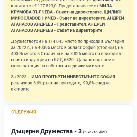
капитал от € 127 823,0. Представлява се от
МИЛА
КРУМОВА ВЪЛЧЕВА - Съвет на директорите
,
ЩИЛИЯН
МИРОСЛАВОВ НИЧЕВ - Съвет на директорите
,
АНДРЕЙ
АТАНАСОВ АНДРЕЕВ - Представител
,
АНДРЕЙ
АТАНАСОВ АНДРЕЕВ - Съвет на директорите
.
Дружеството е на 114 045 място по приходи в България
за 2022 г., на 40396 място в област София (столица), на
40396 място в Столична и на 3 826 място по приходи в
своята индустрия по КИД 6820 - Даване под наем и
експлоатация на собствени недвижими имоти.
За 2023 г.
ИМО ПРОПЪРТИ ИНВЕСТМЪНТС СОФИЯ
реализира 6,6% ръст на приходите, -99,8% спад на
активите.
СЪДРУЖИЯ
Дъщерни Дружества - 3
(в които ИМО