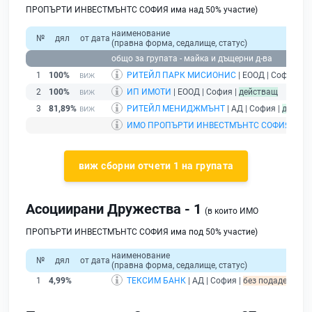
ПРОПЪРТИ ИНВЕСТМЪНТС СОФИЯ има над 50% участие)
наименование
№
дял
от дата
(правна форма, седалище, статус)
общо за групата - майка и дъщерни д-ва
1
100%
РИТЕЙЛ ПАРК МИСИОНИС
| ЕООД | София |
д
2
100%
ИП ИМОТИ
| ЕООД | София |
действащ
3
81,89%
РИТЕЙЛ МЕНИДЖМЪНТ
| АД | София |
действ
ИМО ПРОПЪРТИ ИНВЕСТМЪНТС СОФИЯ
| ЕАД
виж сборни отчети 1 на групата
Асоциирани Дружества - 1
(в които ИМО
ПРОПЪРТИ ИНВЕСТМЪНТС СОФИЯ има под 50% участие)
наименование
№
дял
от дата
(правна форма, седалище, статус)
1
4,99%
ТЕКСИМ БАНК
| АД | София |
без подаден фина