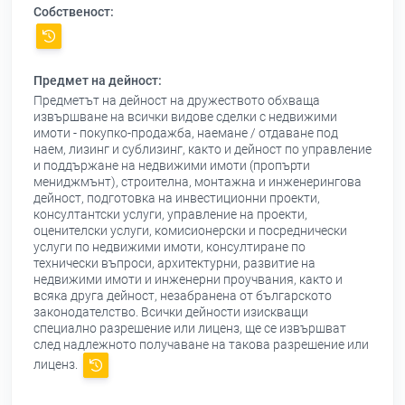
Собственост:
Предмет на дейност:
Предметът на дейност на дружеството обхваща
извършване на всички видове сделки с недвижими
имоти - покупко-продажба, наемане / отдаване под
наем, лизинг и сублизинг, както и дейност по управление
и поддържане на недвижими имоти (пропърти
мениджмънт), строителна, монтажна и инженерингова
дейност, подготовка на инвестиционни проекти,
консултантски услуги, управление на проекти,
оценителски услуги, комисионерски и посреднически
услуги по недвижими имоти, консултиране по
технически въпроси, архитектурни, развитие на
недвижими имоти и инженерни проучвания, както и
всяка друга дейност, незабранена от българското
законодателство. Всички дейности изискващи
специално разрешение или лиценз, ще се извършват
след надлежното получаване на такова разрешение или
лиценз.