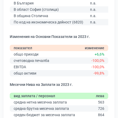
В България
n.a.
В област София (столица)
n.a.
В община Столична
n.a.
По код на икономическа дейност (6820)
n.a.
Изменения на Основни Показатели за 2023 г.
показател
изменение
общо приходи
+6,6%
счетоводна печалба
-100,0%
EBITDA
-100,0%
общо активи
-99,8%
Месечни Нива на Заплати за 2023 г.
вид заплата / персонал
лева
средна нетна месечна заплата
563
средна брутна месечна заплата
726
среден бюджет за месечна заплата
864