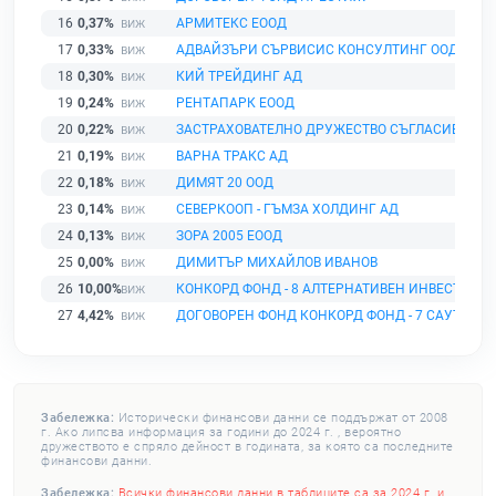
16
0,37%
АРМИТЕКС ЕООД
17
0,33%
АДВАЙЗЪРИ СЪРВИСИС КОНСУЛТИНГ ООД
18
0,30%
КИЙ ТРЕЙДИНГ АД
19
0,24%
РЕНТАПАРК ЕООД
20
0,22%
ЗАСТРАХОВАТЕЛНО ДРУЖЕСТВО СЪГЛАСИЕ АД
21
0,19%
ВАРНА ТРАКС АД
22
0,18%
ДИМЯТ 20 ООД
23
0,14%
СЕВЕРКООП - ГЪМЗА ХОЛДИНГ АД
24
0,13%
ЗОРА 2005 ЕООД
25
0,00%
ДИМИТЪР МИХАЙЛОВ ИВАНОВ
26
10,00%
КОНКОРД ФОНД - 8 АЛТЕРНАТИВЕН ИНВЕСТИЦИ
27
4,42%
ДОГОВОРЕН ФОНД КОНКОРД ФОНД - 7 САУТ - И
Забележка:
Исторически финансови данни се поддържат от 2008
г. Ако липсва информация за години до 2024 г. , вероятно
дружеството е спряло дейност в годината, за която са последните
финансови данни.
Забележка:
Всички финансови данни в таблиците са за 2024 г. и