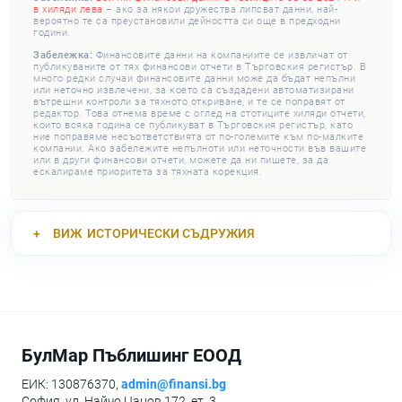
в хиляди лева
– ако за някои дружества липсват данни, най-
вероятно те са преустановили дейността си още в предходни
години.
Забележка:
Финансовите данни на компаниите се извличат от
публикуваните от тях финансови отчети в Търговския регистър. В
много редки случаи финансовите данни може да бъдат непълни
или неточно извлечени, за което са създадени автоматизирани
вътрешни контроли за тяхното откриване, и те се поправят от
редактор. Това отнема време с оглед на стотиците хиляди отчети,
които всяка година се публикуват в Търговския регистър, като
ние поправяме несъответствията от по-големите към по-малките
компании. Ако забележите непълноти или неточности във вашите
или в други финансови отчети, можете да ни пишете, за да
ескалираме приоритета за тяхната корекция.
ВИЖ
ИСТОРИЧЕСКИ СЪДРУЖИЯ
БулМар Пъблишинг ЕООД
ЕИК: 130876370,
admin@finansi.bg
София, ул. Найчо Цанов 172, ет. 3