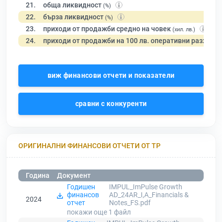
21.
обща ликвидност
(%)
22.
бърза ликвидност
(%)
23.
приходи от продажби средно на човек
(хил. лв.)
24.
приходи от продажби на 100 лв. оперативни разходи
виж финансови отчети и показатели
сравни с конкуренти
ОРИГИНАЛНИ ФИНАНСОВИ ОТЧЕТИ ОТ ТР
Година
Документ
Годишен
IMPUL_ImPulse Growth
финансов
AD_24AR_I,A_Financials &
2024
отчет
Notes_FS.pdf
покажи още 1
файл