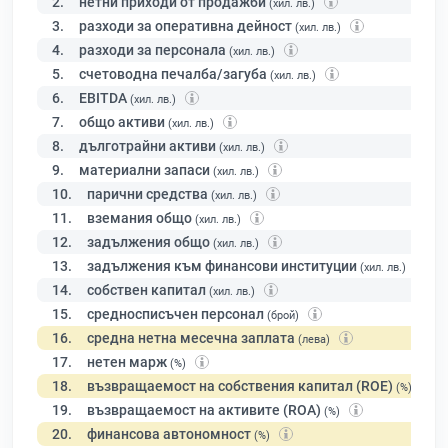
2.
нетни приходи от продажби
(хил. лв.)
3.
разходи за оперативна дейност
(хил. лв.)
4.
разходи за персонала
(хил. лв.)
5.
счетоводна печалба/загуба
(хил. лв.)
6.
EBITDA
(хил. лв.)
7.
общо активи
(хил. лв.)
8.
дълготрайни активи
(хил. лв.)
9.
материални запаси
(хил. лв.)
10.
парични средства
(хил. лв.)
11.
вземания общо
(хил. лв.)
12.
задължения общо
(хил. лв.)
13.
задължения към финансови институции
(хил. лв.)
14.
собствен капитал
(хил. лв.)
15.
средносписъчен персонал
(брой)
16.
средна нетна месечна заплата
(лева)
17.
нетен марж
(%)
18.
възвращаемост на собствения капитал (ROE)
(%)
19.
възвращаемост на активите (ROA)
(%)
20.
финансова автономност
(%)