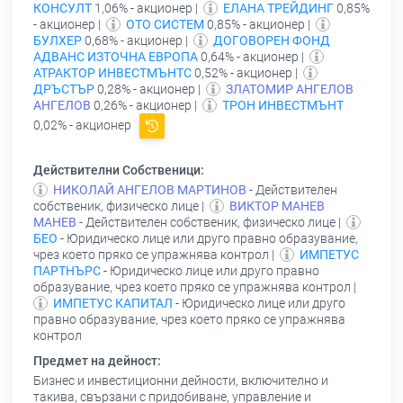
КОНСУЛТ
1,06% - акционер |
ЕЛАНА ТРЕЙДИНГ
0,85%
- акционер |
ОТО СИСТЕМ
0,85% - акционер |
БУЛХЕР
0,68% - акционер |
ДОГОВОРЕН ФОНД
АДВАНС ИЗТОЧНА ЕВРОПА
0,64% - акционер |
АТРАКТОР ИНВЕСТМЪНТС
0,52% - акционер |
ДРЪСТЪР
0,28% - акционер |
ЗЛАТОМИР АНГЕЛОВ
АНГЕЛОВ
0,26% - акционер |
ТРОН ИНВЕСТМЪНТ
0,02% - акционер
Действителни Собственици:
НИКОЛАЙ АНГЕЛОВ МАРТИНОВ
- Действителен
собственик, физическо лице |
ВИКТОР МАНЕВ
МАНЕВ
- Действителен собственик, физическо лице |
БЕО
- Юридическо лице или друго правно образувание,
чрез което пряко се упражнява контрол |
ИМПЕТУС
ПАРТНЪРС
- Юридическо лице или друго правно
образувание, чрез което пряко се упражнява контрол |
ИМПЕТУС КАПИТАЛ
- Юридическо лице или друго
правно образувание, чрез което пряко се упражнява
контрол
Предмет на дейност:
Бизнес и инвестиционни дейности, включително и
такива, свързани с придобиване, управление и