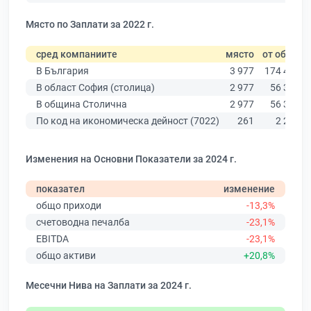
Място по Заплати за 2022 г.
сред компаниите
място
от общо
В България
3 977
174 403
В област София (столица)
2 977
56 378
В община Столична
2 977
56 378
По код на икономическа дейност (7022)
261
2 254
Изменения на Основни Показатели за 2024 г.
показател
изменение
общо приходи
-13,3%
счетоводна печалба
-23,1%
EBITDA
-23,1%
общо активи
+20,8%
Месечни Нива на Заплати за 2024 г.