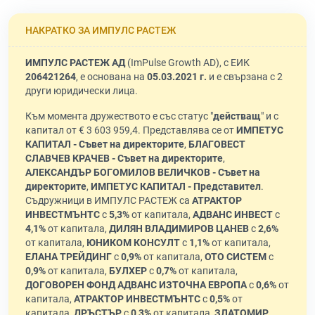
НАКРАТКО ЗА ИМПУЛС РАСТЕЖ
ИМПУЛС РАСТЕЖ АД
(ImPulse Growth AD), с ЕИК
206421264
, е основана на
05.03.2021 г.
и е свързана с 2
други юридически лица.
Към момента дружеството е със статус "
действащ
" и с
капитал от € 3 603 959,4. Представлява се от
ИМПЕТУС
КАПИТАЛ - Съвет на директорите
,
БЛАГОВЕСТ
СЛАВЧЕВ КРАЧЕВ - Съвет на директорите
,
АЛЕКСАНДЪР БОГОМИЛОВ ВЕЛИЧКОВ - Съвет на
директорите
,
ИМПЕТУС КАПИТАЛ - Представител
.
Съдружници в ИМПУЛС РАСТЕЖ са
АТРАКТОР
ИНВЕСТМЪНТС
с
5,3%
от капитала,
АДВАНС ИНВЕСТ
с
4,1%
от капитала,
ДИЛЯН ВЛАДИМИРОВ ЦАНЕВ
с
2,6%
от капитала,
ЮНИКОМ КОНСУЛТ
с
1,1%
от капитала,
ЕЛАНА ТРЕЙДИНГ
с
0,9%
от капитала,
ОТО СИСТЕМ
с
0,9%
от капитала,
БУЛХЕР
с
0,7%
от капитала,
ДОГОВОРЕН ФОНД АДВАНС ИЗТОЧНА ЕВРОПА
с
0,6%
от
капитала,
АТРАКТОР ИНВЕСТМЪНТС
с
0,5%
от
капитала,
ДРЪСТЪР
с
0,3%
от капитала,
ЗЛАТОМИР