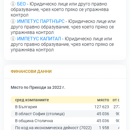
БЕО
- Юридическо лице или друго правно
образувание, чрез което пряко се упражнява
контрол
ИМПЕТУС ПАРТНЪРС
- Юридическо лице или
друго правно образувание, чрез което пряко се
упражнява контрол
ИМПЕТУС КАПИТАЛ
- Юридическо лице или
друго правно образувание, чрез което пряко се
упражнява контрол
ФИНАНСОВИ ДАННИ
Място по Приходи за 2022 г.
сред компаниите
място
от общо
В България
127 623
277 019
В област София (столица)
45 036
90 178
В община Столична
45 036
90 178
По код на икономическа дейност (7022)
1 958
4 800