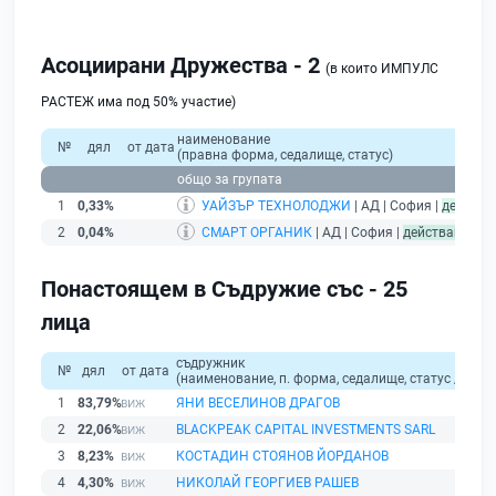
Асоциирани Дружества - 2
(в които ИМПУЛС
РАСТЕЖ има под 50% участие)
наименование
№
дял
от дата
(правна форма, седалище, статус)
общо за групата
1
0,33%
УАЙЗЪР ТЕХНОЛОДЖИ
| АД | София |
действа
2
0,04%
СМАРТ ОРГАНИК
| АД | София |
действащ
Понастоящем в Съдружие със - 25
лица
съдружник
№
дял
от дата
(наименование, п. форма, седалище, статус / физи
1
83,79%
ЯНИ ВЕСЕЛИНОВ ДРАГОВ
2
22,06%
BLACKPEAK CAPITAL INVESTMENTS SАRL
3
8,23%
КОСТАДИН СТОЯНОВ ЙОРДАНОВ
4
4,30%
НИКОЛАЙ ГЕОРГИЕВ РАШЕВ