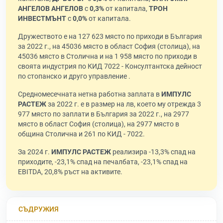
АНГЕЛОВ АНГЕЛОВ
с
0,3%
от капитала,
ТРОН
ИНВЕСТМЪНТ
с
0,0%
от капитала.
Дружеството е на 127 623 място по приходи в България
за 2022 г., на 45036 място в област София (столица), на
45036 място в Столична и на 1 958 място по приходи в
своята индустрия по КИД 7022 - Консултантска дейност
по стопанско и друго управление .
Средномесечната нетна работна заплата в
ИМПУЛС
РАСТЕЖ
за 2022 г. е в размер на лв, което му отрежда 3
977 място по заплати в България за 2022 г., на 2977
място в област София (столица), на 2977 място в
община Столична и 261 по КИД - 7022.
За 2024 г.
ИМПУЛС РАСТЕЖ
реализира -13,3% спад на
приходите, -23,1% спад на печалбата, -23,1% спад на
EBITDA, 20,8% ръст на активите.
СЪДРУЖИЯ