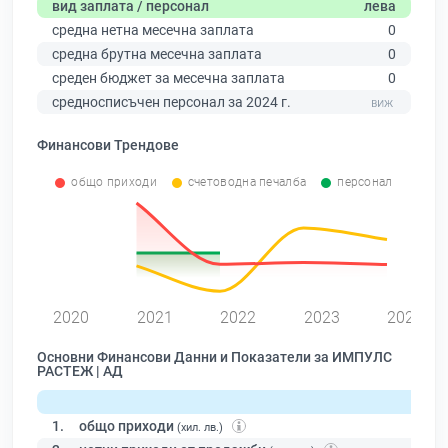
вид заплата / персонал
лева
средна нетна месечна заплата
0
средна брутна месечна заплата
0
среден бюджет за месечна заплата
0
средносписъчен персонал за 2024 г.
Финансови Трендове
общо приходи
счетоводна печалба
персонал
0
2020
2021
2022
2023
2024
Основни Финансови Данни и Показатели за ИМПУЛС
РАСТЕЖ | АД
1.
общо приходи
(хил. лв.)