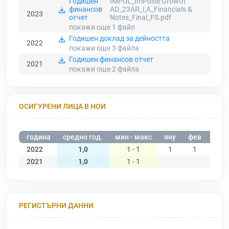
Годишен
IMPUL_ImPulse Growth
финансов
AD_23AR_I,A_Financials &
2023
отчет
Notes_Final_FS.pdf
покажи още 1
файл
Годишен доклад за дейността
2022
покажи още 3
файла
Годишен финансов отчет
2021
покажи още 2
файла
ОСИГУРЕНИ ЛИЦА В НОИ
година
средно год.
мин - макс
яну
фев
мар
2022
1,0
1 - 1
1
1
1
2021
1,0
1 - 1
РЕГИСТЪРНИ ДАННИ