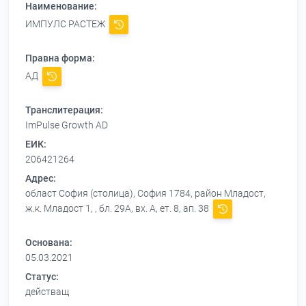
Наименование:
ИМПУЛС РАСТЕЖ
Правна форма:
АД
Транслитерация:
ImPulse Growth AD
ЕИК:
206421264
Адрес:
област София (столица), София 1784, район Младост,
ж.к. Младост 1, , бл. 29А, вх. А, ет. 8, ап. 38
Основана:
05.03.2021
Статус:
действащ