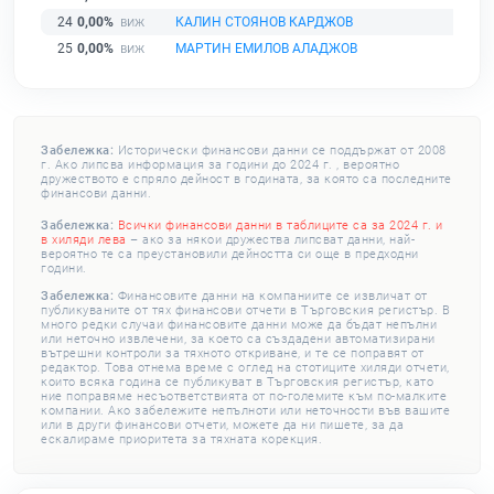
24
0,00%
КАЛИН СТОЯНОВ КАРДЖОВ
25
0,00%
МАРТИН ЕМИЛОВ АЛАДЖОВ
Забележка:
Исторически финансови данни се поддържат от 2008
г. Ако липсва информация за години до 2024 г. , вероятно
дружеството е спряло дейност в годината, за която са последните
финансови данни.
Забележка:
Всички финансови данни в таблиците са за 2024 г. и
в хиляди лева
– ако за някои дружества липсват данни, най-
вероятно те са преустановили дейността си още в предходни
години.
Забележка:
Финансовите данни на компаниите се извличат от
публикуваните от тях финансови отчети в Търговския регистър. В
много редки случаи финансовите данни може да бъдат непълни
или неточно извлечени, за което са създадени автоматизирани
вътрешни контроли за тяхното откриване, и те се поправят от
редактор. Това отнема време с оглед на стотиците хиляди отчети,
които всяка година се публикуват в Търговския регистър, като
ние поправяме несъответствията от по-големите към по-малките
компании. Ако забележите непълноти или неточности във вашите
или в други финансови отчети, можете да ни пишете, за да
ескалираме приоритета за тяхната корекция.