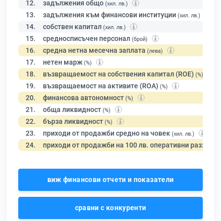
12.
задължения общо
(хил. лв.)
13.
задължения към финансови институции
(хил. лв.)
14.
собствен капитал
(хил. лв.)
15.
средносписъчен персонал
(брой)
16.
средна нетна месечна заплата
(лева)
17.
нетен марж
(%)
18.
възвращаемост на собствения капитал (ROE)
(%)
19.
възвращаемост на активите (ROA)
(%)
20.
финансова автономност
(%)
21.
обща ликвидност
(%)
22.
бърза ликвидност
(%)
23.
приходи от продажби средно на човек
(хил. лв.)
24.
приходи от продажби на 100 лв. оперативни разходи
виж финансови отчети и показатели
сравни с конкуренти