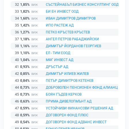
32
1,85%
СЪСТЕЙНАБЪЛ БИЗНЕС КОНСУЛТИНГ ООД
33
1,82%
БИ ЕН ИНВЕСТ ООД
34
1,60%
ИВАН ДИМИТРОВ ДИМИТРОВ
35
1,42%
ИПО РАСТЕЖ АД
36
1,27%
ПЕТКО КРЪСТЕВ КРЪСТЕВ
37
1,18%
АНГЕЛ ПЕТРОВ РАБАДЖИЙСКИ
38
1,16%
ДИМИТЪР ЙОРДАНОВ ГЕОРГИЕВ
39
1,10%
ЕЛ - ТИМ ЕООД
40
1,04%
МФГ ИНВЕСТ АД
41
0,93%
ДРЪСТЪР АД
42
0,85%
ДИМИТЪР ИЛИЕВ ЖИЛЕВ
43
0,84%
ПЕТЪР ДИМИТРОВ КЕТЕНЕВ
44
0,73%
ДОБРОВОЛЕН ПЕНСИОНЕН ФОНД АЛИАНЦ БЪЛГ
45
0,73%
БОЯН ГЪДЕВ КЕРКОВ
46
0,63%
ПРИМА ДИВЕЛОПМЪНТ АД
47
0,59%
УСТОЙЧИВИ ФИНАНСОВИ РЕШЕНИЯ АД
48
0,59%
ДОГОВОРЕН ФОНД ПЛЮС
49
0,54%
ДОГОВОРЕН ФОНД АДВАНС ИНВЕСТ