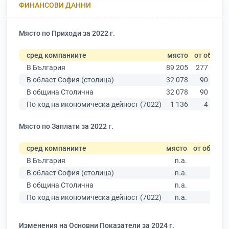
ФИНАНСОВИ ДАННИ
Място по Приходи за 2022 г.
сред компаниите
място
от общо
В България
89 205
277 019
В област София (столица)
32 078
90 178
В община Столична
32 078
90 178
По код на икономическа дейност (7022)
1 136
4 800
Място по Заплати за 2022 г.
сред компаниите
място
от общо
В България
n.a.
В област София (столица)
n.a.
В община Столична
n.a.
По код на икономическа дейност (7022)
n.a.
Изменения на Основни Показатели за 2024 г.