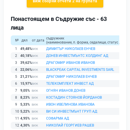
виж сборни отчети 2 на групата
Понастоящем в Съдружие със - 63
лица
съдружник
№
дял
от дата
(наименование, п. форма, седалище, статус / физи
1
49,48%
ДИМИТЪР НИКОЛАЕВ ЕНЧЕВ
2
40,18%
ДОНЕВ ИНВЕСТМЪНТС ХОЛДИНГ АД
3
39,62%
ДРАГОМИР ИВАНОВ ИВАНОВ
4
22,06%
BLACKPEAK CAPITAL INVESTMENTS SАRL
5
21,21%
ДРАГОМИР НИКОЛАЕВ ЕНЧЕВ
6
15,97%
ТЕЛЕКОМПЛЕКТ ИНВЕСТ АД
7
9,05%
ОГНЯН ИВАНОВ ДОНЕВ
8
8,23%
КОСТАДИН СТОЯНОВ ЙОРДАНОВ
9
5,33%
ИВОН ИВЕЛИНОВА ИВАНОВА
10
5,22%
ВИ СИ ИНВЕСТМЪНТ ГРУП АД
11
4,95%
СОФАРМА АД
12
4,30%
НИКОЛАЙ ГЕОРГИЕВ РАШЕВ