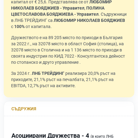
капитал от € 25,6. Представлява се от
ЛЮБОМИР
НИКОЛАЕВ БОЯДЖИЕВ - Управител
,
ПОЛИНА
ЦВЕТОСЛАВОВА БОЯДЖИЕВА - Управител
. Съдружници
в ЛНБ ТРЕЙДИНГ са
ЛЮБОМИР НИКОЛАЕВ БОЯДЖИЕВ
с
100%
от капитала.
Дружеството е на 89 205 място по приходи в България
за 2022 г., на 32078 място в област София (столица), на
32078 място в Столична и на 1 136 място по приходи в
своята индустрия по КИД 7022 - Консултантска дейност
по стопанско и друго управление .
За 2024 г.
ЛНБ ТРЕЙДИНГ
реализира 20,0% ръст на
приходите, 21,1% ръст на печалбата, 21,1% ръст на
EBITDA, 12,7% ръст на активите.
СЪДРУЖИЯ
Асоциирани Дружества - 4
(в които ЛНБ