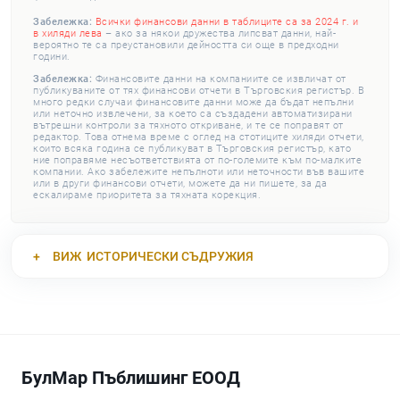
Забележка:
Всички финансови данни в таблиците са за 2024 г. и
в хиляди лева
– ако за някои дружества липсват данни, най-
вероятно те са преустановили дейността си още в предходни
години.
Забележка:
Финансовите данни на компаниите се извличат от
публикуваните от тях финансови отчети в Търговския регистър. В
много редки случаи финансовите данни може да бъдат непълни
или неточно извлечени, за което са създадени автоматизирани
вътрешни контроли за тяхното откриване, и те се поправят от
редактор. Това отнема време с оглед на стотиците хиляди отчети,
които всяка година се публикуват в Търговския регистър, като
ние поправяме несъответствията от по-големите към по-малките
компании. Ако забележите непълноти или неточности във вашите
или в други финансови отчети, можете да ни пишете, за да
ескалираме приоритета за тяхната корекция.
ВИЖ
ИСТОРИЧЕСКИ СЪДРУЖИЯ
БулМар Пъблишинг ЕООД