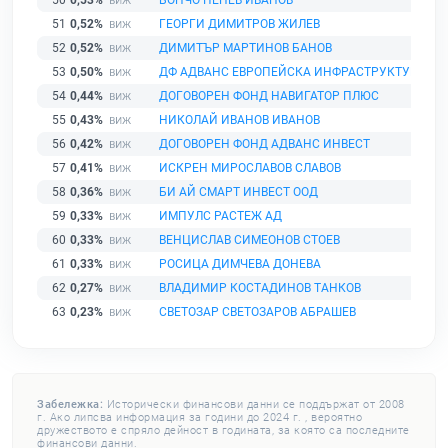
50
0,53%
БОНЧО ПЕНЕВ ИВАНОВ
51
0,52%
ГЕОРГИ ДИМИТРОВ ЖИЛЕВ
52
0,52%
ДИМИТЪР МАРТИНОВ БАНОВ
53
0,50%
ДФ АДВАНС ЕВРОПЕЙСКА ИНФРАСТРУКТУРА
54
0,44%
ДОГОВОРЕН ФОНД НАВИГАТОР ПЛЮС
55
0,43%
НИКОЛАЙ ИВАНОВ ИВАНОВ
56
0,42%
ДОГОВОРЕН ФОНД АДВАНС ИНВЕСТ
57
0,41%
ИСКРЕН МИРОСЛАВОВ СЛАВОВ
58
0,36%
БИ АЙ СМАРТ ИНВЕСТ ООД
59
0,33%
ИМПУЛС РАСТЕЖ АД
60
0,33%
ВЕНЦИСЛАВ СИМЕОНОВ СТОЕВ
61
0,33%
РОСИЦА ДИМЧЕВА ДОНЕВА
62
0,27%
ВЛАДИМИР КОСТАДИНОВ ТАНКОВ
63
0,23%
СВЕТОЗАР СВЕТОЗАРОВ АБРАШЕВ
Забележка:
Исторически финансови данни се поддържат от 2008
г. Ако липсва информация за години до 2024 г. , вероятно
дружеството е спряло дейност в годината, за която са последните
финансови данни.