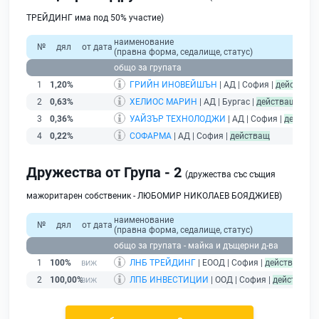
ТРЕЙДИНГ има под 50% участие)
наименование
№
дял
от дата
(правна форма, седалище, статус)
общо за групата
1
1,20%
ГРИЙН ИНОВЕЙШЪН
| АД | София |
действащ
2
0,63%
ХЕЛИОС МАРИН
| АД | Бургас |
действащ
3
0,36%
УАЙЗЪР ТЕХНОЛОДЖИ
| АД | София |
действа
4
0,22%
СОФАРМА
| АД | София |
действащ
Дружества от Група - 2
(дружества със същия
мажоритарен собственик - ЛЮБОМИР НИКОЛАЕВ БОЯДЖИЕВ)
наименование
№
дял
от дата
(правна форма, седалище, статус)
пр
общо за групата - майка и дъщерни д-ва
1
100%
ЛНБ ТРЕЙДИНГ
| ЕООД | София |
действащ
2
100,00%
ЛПБ ИНВЕСТИЦИИ
| ООД | София |
действащ