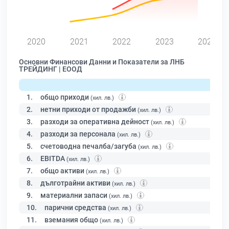
0
2020
2021
2022
2023
2024
Основни Финансови Данни и Показатели за ЛНБ
ТРЕЙДИНГ | ЕООД
1.
общо приходи
(хил. лв.)
2.
нетни приходи от продажби
(хил. лв.)
3.
разходи за оперативна дейност
(хил. лв.)
4.
разходи за персонала
(хил. лв.)
5.
счетоводна печалба/загуба
(хил. лв.)
6.
EBITDA
(хил. лв.)
7.
общо активи
(хил. лв.)
8.
дълготрайни активи
(хил. лв.)
9.
материални запаси
(хил. лв.)
10.
парични средства
(хил. лв.)
11.
вземания общо
(хил. лв.)