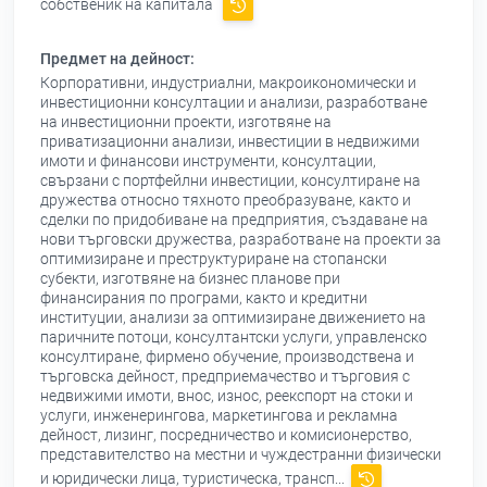
собственик на капитала
Предмет на дейност:
Корпоративни, индустриални, макроикономически и
инвестиционни консултации и анализи, разработване
на инвестиционни проекти, изготвяне на
приватизационни анализи, инвестиции в недвижими
имоти и финансови инструменти, консултации,
свързани с портфейлни инвестиции, консултиране на
дружества относно тяхното преобразуване, както и
сделки по придобиване на предприятия, създаване на
нови търговски дружества, разработване на проекти за
оптимизиране и преструктуриране на стопански
субекти, изготвяне на бизнес планове при
финансирания по програми, както и кредитни
институции, анализи за оптимизиране движението на
паричните потоци, консултантски услуги, управленско
консултиране, фирмено обучение, производствена и
търговска дейност, предприемачество и търговия с
недвижими имоти, внос, износ, реекспорт на стоки и
услуги, инженерингова, маркетингова и рекламна
дейност, лизинг, посредничество и комисионерство,
представителство на местни и чуждестранни физически
и юридически лица, туристическа, трансп...