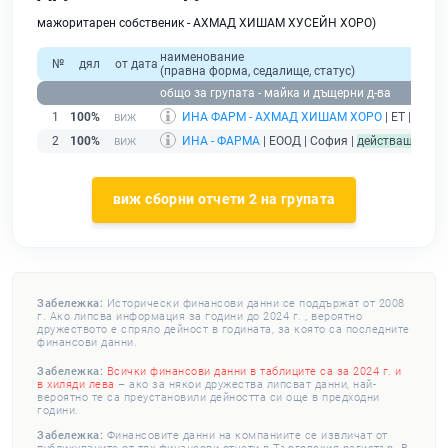
мажоритарен собственик - АХМАД ХИШАМ ХУСЕЙН ХОРО)
наименование
№
дял
от дата
(правна форма, седалище, статус)
общо за групата - майка и дъщерни д-ва
1
100%
ИНА ФАРМ - АХМАД ХИШАМ ХОРО
| ЕТ | гр. С
2
100%
ИНА - ФАРМА
| ЕООД | София |
действащ
виж сборни отчети 2 на групата
Забележка:
Исторически финансови данни се поддържат от 2008
г. Ако липсва информация за години до 2024 г. , вероятно
дружеството е спряло дейност в годината, за която са последните
финансови данни.
Забележка:
Всички финансови данни в таблиците са за 2024 г. и
в хиляди лева
– ако за някои дружества липсват данни, най-
вероятно те са преустановили дейността си още в предходни
години.
Забележка:
Финансовите данни на компаниите се извличат от