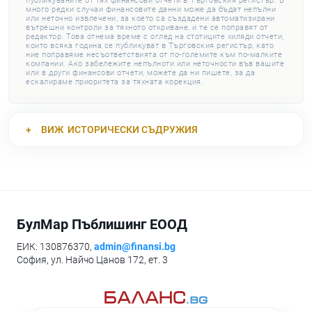
публикуваните от тях финансови отчети в Търговския регистър. В
много редки случаи финансовите данни може да бъдат непълни
или неточно извлечени, за което са създадени автоматизирани
вътрешни контроли за тяхното откриване, и те се поправят от
редактор. Това отнема време с оглед на стотиците хиляди отчети,
които всяка година се публикуват в Търговския регистър, като
ние поправяме несъответствията от по-големите към по-малките
компании. Ако забележите непълноти или неточности във вашите
или в други финансови отчети, можете да ни пишете, за да
ескалираме приоритета за тяхната корекция.
ВИЖ
ИСТОРИЧЕСКИ СЪДРУЖИЯ
БулМар Пъблишинг ЕООД
ЕИК: 130876370,
admin@finansi.bg
София, ул. Найчо Цанов 172, ет. 3