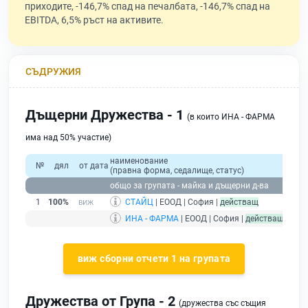
приходите, -146,7% спад на печалбата, -146,7% спад на
EBITDA, 6,5% ръст на активите.
СЪДРУЖИЯ
Дъщерни Дружества - 1
(в които ИНА - ФАРМА
има над 50% участие)
наименование
№
дял
от дата
(правна форма, седалище, статус)
общо за групата - майка и дъщерни д-ва
1
100%
СТАЙЦ
| ЕООД | София |
действащ
ИНА - ФАРМА
| ЕООД | София |
действащ
- дру
виж сборни отчети 1 на групата
Дружества от Група - 2
(дружества със същия