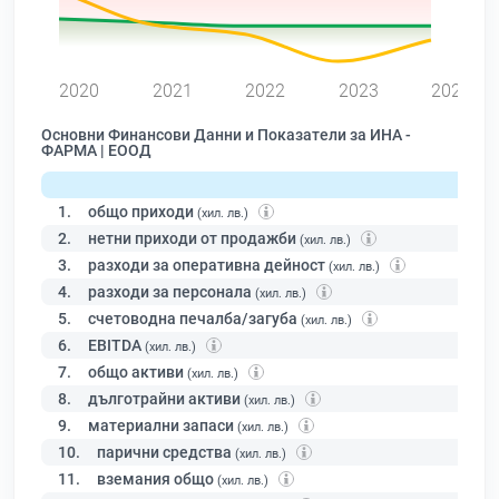
0
2020
2021
2022
2023
2024
Основни Финансови Данни и Показатели за ИНА -
ФАРМА | ЕООД
1.
общо приходи
(хил. лв.)
2.
нетни приходи от продажби
(хил. лв.)
3.
разходи за оперативна дейност
(хил. лв.)
4.
разходи за персонала
(хил. лв.)
5.
счетоводна печалба/загуба
(хил. лв.)
6.
EBITDA
(хил. лв.)
7.
общо активи
(хил. лв.)
8.
дълготрайни активи
(хил. лв.)
9.
материални запаси
(хил. лв.)
10.
парични средства
(хил. лв.)
11.
вземания общо
(хил. лв.)