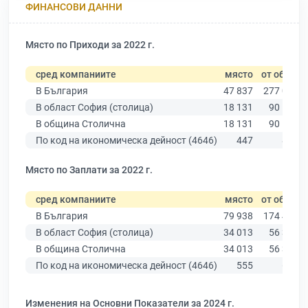
ФИНАНСОВИ ДАННИ
Място по Приходи за 2022 г.
сред компаниите
място
от общо
В България
47 837
277 019
В област София (столица)
18 131
90 178
В община Столична
18 131
90 178
По код на икономическа дейност (4646)
447
866
Място по Заплати за 2022 г.
сред компаниите
място
от общо
В България
79 938
174 403
В област София (столица)
34 013
56 378
В община Столична
34 013
56 378
По код на икономическа дейност (4646)
555
674
Изменения на Основни Показатели за 2024 г.