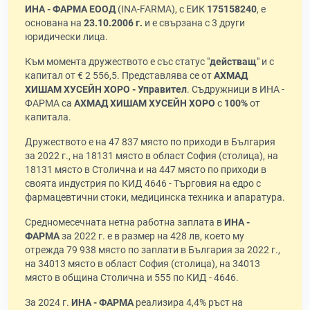
ИНА - ФАРМА ЕООД
(INA-FARMA), с ЕИК
175158240
, е
основана на
23.10.2006 г.
и е свързана с 3 други
юридически лица.
Към момента дружеството е със статус "
действащ
" и с
капитал от € 2 556,5. Представлява се от
АХМАД
ХИШАМ ХУСЕЙН ХОРО - Управител
. Съдружници в ИНА -
ФАРМА са
АХМАД ХИШАМ ХУСЕЙН ХОРО
с
100%
от
капитала.
Дружеството е на 47 837 място по приходи в България
за 2022 г., на 18131 място в област София (столица), на
18131 място в Столична и на 447 място по приходи в
своята индустрия по КИД 4646 - Търговия на едро с
фармацевтични стоки, медицинска техника и апаратура.
Средномесечната нетна работна заплата в
ИНА -
ФАРМА
за 2022 г. е в размер на 428 лв, което му
отрежда 79 938 място по заплати в България за 2022 г.,
на 34013 място в област София (столица), на 34013
място в община Столична и 555 по КИД - 4646.
За 2024 г.
ИНА - ФАРМА
реализира 4,4% ръст на