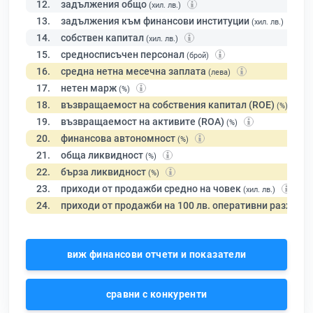
12.
задължения общо
(хил. лв.)
13.
задължения към финансови институции
(хил. лв.)
14.
собствен капитал
(хил. лв.)
15.
средносписъчен персонал
(брой)
16.
средна нетна месечна заплата
(лева)
17.
нетен марж
(%)
18.
възвращаемост на собствения капитал (ROE)
(%)
19.
възвращаемост на активите (ROA)
(%)
20.
финансова автономност
(%)
21.
обща ликвидност
(%)
22.
бърза ликвидност
(%)
23.
приходи от продажби средно на човек
(хил. лв.)
24.
приходи от продажби на 100 лв. оперативни разходи
виж финансови отчети и показатели
сравни с конкуренти