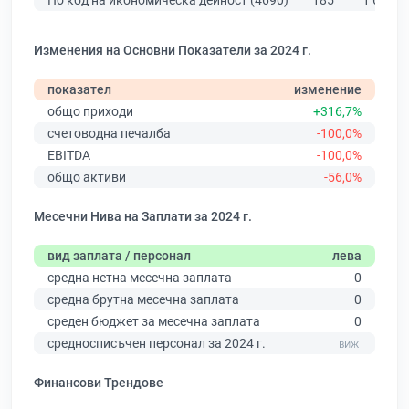
По код на икономическа дейност (4690)
185
1 619
Изменения на Основни Показатели за 2024 г.
показател
изменение
общо приходи
+316,7%
счетоводна печалба
-100,0%
EBITDA
-100,0%
общо активи
-56,0%
Месечни Нива на Заплати за 2024 г.
вид заплата / персонал
лева
средна нетна месечна заплата
0
средна брутна месечна заплата
0
среден бюджет за месечна заплата
0
средносписъчен персонал за 2024 г.
Финансови Трендове