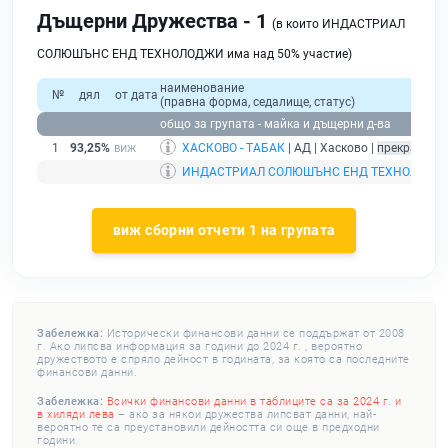
Дъщерни Дружества - 1
(в които ИНДАСТРИАЛ
СОЛЮШЪНС ЕНД ТЕХНОЛОДЖИ има над 50% участие)
наименование
№
дял
от дата
(правна форма, седалище, статус)
общо за групата - майка и дъщерни д-ва
1
93,25%
ХАСКОВО - ТАБАК
| АД | Хасково |
прекратяван
ИНДАСТРИАЛ СОЛЮШЪНС ЕНД ТЕХНОЛОДЖ
виж сборни отчети 1 на групата
Забележка:
Исторически финансови данни се поддържат от 2008
г. Ако липсва информация за години до 2024 г. , вероятно
дружеството е спряло дейност в годината, за която са последните
финансови данни.
Забележка:
Всички финансови данни в таблиците са за 2024 г. и
в хиляди лева
– ако за някои дружества липсват данни, най-
вероятно те са преустановили дейността си още в предходни
години.