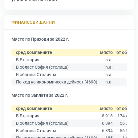
ФИНАНСОВИ ДАННИ
Място по Приходи за 2022 г.
сред компаниите
място
от общо
В България
n.a.
В област София (столица)
n.a.
В община Столична
n.a.
По код на икономическа дейност (4690)
n.a.
Място по Заплати за 2022 г.
сред компаниите
място
от общо
В България
8 918
174 403
В област София (столица)
6 394
56 378
В община Столична
6 394
56 378