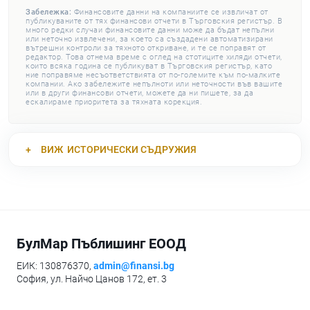
Забележка:
Финансовите данни на компаниите се извличат от
публикуваните от тях финансови отчети в Търговския регистър. В
много редки случаи финансовите данни може да бъдат непълни
или неточно извлечени, за което са създадени автоматизирани
вътрешни контроли за тяхното откриване, и те се поправят от
редактор. Това отнема време с оглед на стотиците хиляди отчети,
които всяка година се публикуват в Търговския регистър, като
ние поправяме несъответствията от по-големите към по-малките
компании. Ако забележите непълноти или неточности във вашите
или в други финансови отчети, можете да ни пишете, за да
ескалираме приоритета за тяхната корекция.
ВИЖ
ИСТОРИЧЕСКИ СЪДРУЖИЯ
БулМар Пъблишинг ЕООД
ЕИК: 130876370,
admin@finansi.bg
София, ул. Найчо Цанов 172, ет. 3