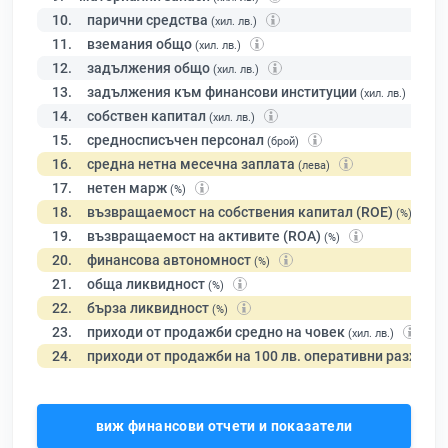
10.
парични средства
(хил. лв.)
11.
вземания общо
(хил. лв.)
12.
задължения общо
(хил. лв.)
13.
задължения към финансови институции
(хил. лв.)
14.
собствен капитал
(хил. лв.)
15.
средносписъчен персонал
(брой)
16.
средна нетна месечна заплата
(лева)
17.
нетен марж
(%)
18.
възвращаемост на собствения капитал (ROE)
(%)
19.
възвращаемост на активите (ROA)
(%)
20.
финансова автономност
(%)
21.
обща ликвидност
(%)
22.
бърза ликвидност
(%)
23.
приходи от продажби средно на човек
(хил. лв.)
24.
приходи от продажби на 100 лв. оперативни разходи
виж финансови отчети и показатели