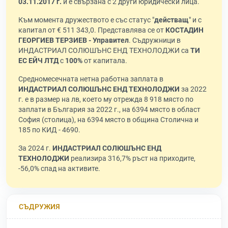
03.11.2017 г.
и е свързана с 2 други юридически лица.
Към момента дружеството е със статус "
действащ
" и с
капитал от € 511 343,0. Представлява се от
КОСТАДИН
ГЕОРГИЕВ ТЕРЗИЕВ - Управител
. Съдружници в
ИНДАСТРИАЛ СОЛЮШЪНС ЕНД ТЕХНОЛОДЖИ са
ТИ
ЕС ЕЙЧ ЛТД
с
100%
от капитала.
Средномесечната нетна работна заплата в
ИНДАСТРИАЛ СОЛЮШЪНС ЕНД ТЕХНОЛОДЖИ
за 2022
г. е в размер на лв, което му отрежда 8 918 място по
заплати в България за 2022 г., на 6394 място в област
София (столица), на 6394 място в община Столична и
185 по КИД - 4690.
За 2024 г.
ИНДАСТРИАЛ СОЛЮШЪНС ЕНД
ТЕХНОЛОДЖИ
реализира 316,7% ръст на приходите,
-56,0% спад на активите.
СЪДРУЖИЯ