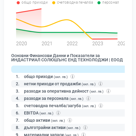
общо приходи
счетоводна печалба
персонал
0
2020
2021
2022
2023
2024
Основни Финансови Данни и Показатели за
ИНДАСТРИАЛ СОЛЮШЪНС ЕНД ТЕХНОЛОДЖИ | ЕООД
1.
общо приходи
(хил. лв.)
2.
нетни приходи от продажби
(хил. лв.)
3.
разходи за оперативна дейност
(хил. лв.)
4.
разходи за персонала
(хил. лв.)
5.
счетоводна печалба/загуба
(хил. лв.)
6.
EBITDA
(хил. лв.)
7.
общо активи
(хил. лв.)
8.
дълготрайни активи
(хил. лв.)
9.
материални запаси
(хил. лв.)