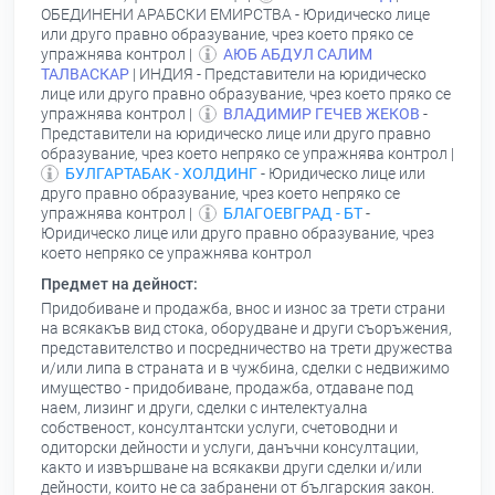
ОБЕДИНЕНИ АРАБСКИ ЕМИРСТВА - Юридическо лице
или друго правно образувание, чрез което пряко се
упражнява контрол |
АЮБ АБДУЛ САЛИМ
ТАЛВАСКАР
| ИНДИЯ - Представители на юридическо
лице или друго правно образувание, чрез което пряко се
упражнява контрол |
ВЛАДИМИР ГЕЧЕВ ЖЕКОВ
-
Представители на юридическо лице или друго правно
образувание, чрез което непряко се упражнява контрол |
БУЛГАРТАБАК - ХОЛДИНГ
- Юридическо лице или
друго правно образувание, чрез което непряко се
упражнява контрол |
БЛАГОЕВГРАД - БТ
-
Юридическо лице или друго правно образувание, чрез
което непряко се упражнява контрол
Предмет на дейност:
Придобиване и продажба, внос и износ за трети страни
на всякакъв вид стока, оборудване и други съоръжения,
представителство и посредничество на трети дружества
и/или липа в страната и в чужбина, сделки с недвижимо
имущество - придобиване, продажба, отдаване под
наем, лизинг и други, сделки с интелектуална
собственост, консултантски услуги, счетоводни и
одиторски дейности и услуги, данъчни консултации,
както и извършване на всякакви други сделки и/или
дейности, които не са забранени от българския закон.