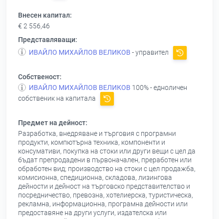
Внесен капитал:
€ 2 556,46
Представляващи:
ИВАЙЛО МИХАЙЛОВ ВЕЛИКОВ
- управител
Собственост:
ИВАЙЛО МИХАЙЛОВ ВЕЛИКОВ
100% - едноличен
собственик на капитала
Предмет на дейност:
Разработка, внедряване и търговия с програмни
продукти, компютърна техника, компоненти и
консумативи, покупка на стоки или други вещи с цел да
бъдат препродадени в първоначален, преработен или
обработен вид; производство на стоки с цел продажба,
комисионна, спедиционна, складова, лизингова
дейности и дейност на търговско представителство и
посредничество, превозна, хотелиерска, туристическа,
рекламна, информационна, програмна дейности или
предоставяне на други услуги, издателска или