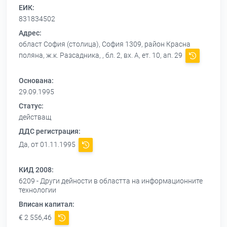
ЕИК:
831834502
Адрес:
област София (столица), София 1309, район Красна
поляна, ж.к. Разсадника, , бл. 2, вх. А, ет. 10, ап. 29
Основана:
29.09.1995
Статус:
действащ
ДДС регистрация:
Да, от 01.11.1995
КИД 2008:
6209 - Други дейности в областта на информационните
технологии
Вписан капитал:
€ 2 556,46