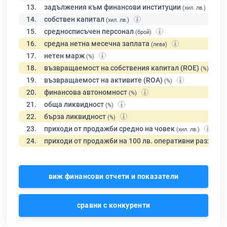
13.
задължения към финансови институции
(хил. лв.)
14.
собствен капитал
(хил. лв.)
15.
средносписъчен персонал
(брой)
16.
средна нетна месечна заплата
(лева)
17.
нетен марж
(%)
18.
възвращаемост на собствения капитал (ROE)
(%)
19.
възвращаемост на активите (ROA)
(%)
20.
финансова автономност
(%)
21.
обща ликвидност
(%)
22.
бърза ликвидност
(%)
23.
приходи от продажби средно на човек
(хил. лв.)
24.
приходи от продажби на 100 лв. оперативни разходи
виж финансови отчети и показатели
сравни с конкуренти