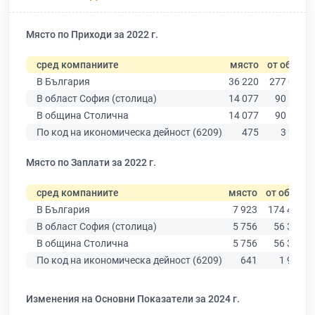
Място по Приходи за 2022 г.
сред компаниите
място
от общо
В България
36 220
277 019
В област София (столица)
14 077
90 178
В община Столична
14 077
90 178
По код на икономическа дейност (6209)
475
3 288
Място по Заплати за 2022 г.
сред компаниите
място
от общо
В България
7 923
174 403
В област София (столица)
5 756
56 378
В община Столична
5 756
56 378
По код на икономическа дейност (6209)
641
1 961
Изменения на Основни Показатели за 2024 г.