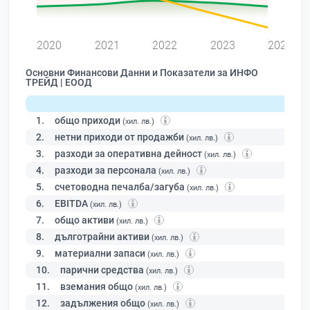
0
2020
2021
2022
2023
2024
Основни Финансови Данни и Показатели за ИНФО
ТРЕЙД | ЕООД
1.
общо приходи
(хил. лв.)
2.
нетни приходи от продажби
(хил. лв.)
3.
разходи за оперативна дейност
(хил. лв.)
4.
разходи за персонала
(хил. лв.)
5.
счетоводна печалба/загуба
(хил. лв.)
6.
EBITDA
(хил. лв.)
7.
общо активи
(хил. лв.)
8.
дълготрайни активи
(хил. лв.)
9.
материални запаси
(хил. лв.)
10.
парични средства
(хил. лв.)
11.
вземания общо
(хил. лв.)
12.
задължения общо
(хил. лв.)