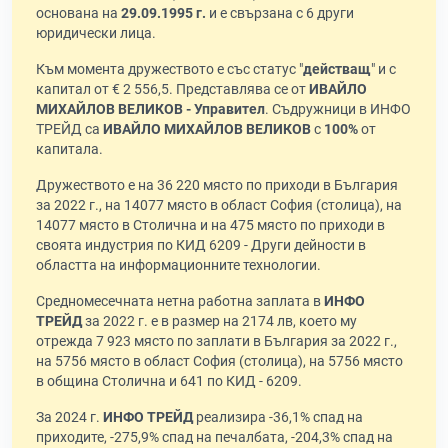
основана на
29.09.1995 г.
и е свързана с 6 други
юридически лица.
Към момента дружеството е със статус "
действащ
" и с
капитал от € 2 556,5. Представлява се от
ИВАЙЛО
МИХАЙЛОВ ВЕЛИКОВ - Управител
. Съдружници в ИНФО
ТРЕЙД са
ИВАЙЛО МИХАЙЛОВ ВЕЛИКОВ
с
100%
от
капитала.
Дружеството е на 36 220 място по приходи в България
за 2022 г., на 14077 място в област София (столица), на
14077 място в Столична и на 475 място по приходи в
своята индустрия по КИД 6209 - Други дейности в
областта на информационните технологии.
Средномесечната нетна работна заплата в
ИНФО
ТРЕЙД
за 2022 г. е в размер на 2174 лв, което му
отрежда 7 923 място по заплати в България за 2022 г.,
на 5756 място в област София (столица), на 5756 място
в община Столична и 641 по КИД - 6209.
За 2024 г.
ИНФО ТРЕЙД
реализира -36,1% спад на
приходите, -275,9% спад на печалбата, -204,3% спад на