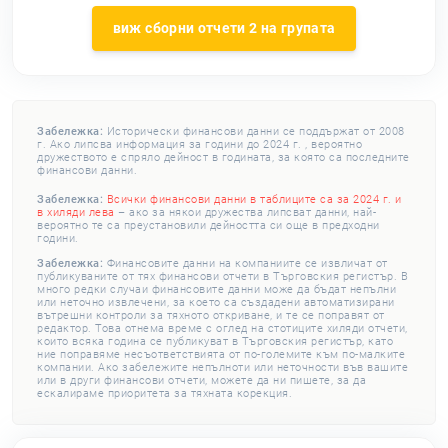
виж сборни отчети 2 на групата
Забележка:
Исторически финансови данни се поддържат от 2008
г. Ако липсва информация за години до 2024 г. , вероятно
дружеството е спряло дейност в годината, за която са последните
финансови данни.
Забележка:
Всички финансови данни в таблиците са за 2024 г. и
в хиляди лева
– ако за някои дружества липсват данни, най-
вероятно те са преустановили дейността си още в предходни
години.
Забележка:
Финансовите данни на компаниите се извличат от
публикуваните от тях финансови отчети в Търговския регистър. В
много редки случаи финансовите данни може да бъдат непълни
или неточно извлечени, за което са създадени автоматизирани
вътрешни контроли за тяхното откриване, и те се поправят от
редактор. Това отнема време с оглед на стотиците хиляди отчети,
които всяка година се публикуват в Търговския регистър, като
ние поправяме несъответствията от по-големите към по-малките
компании. Ако забележите непълноти или неточности във вашите
или в други финансови отчети, можете да ни пишете, за да
ескалираме приоритета за тяхната корекция.