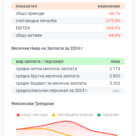
показател
изменение
общо приходи
-36,1%
счетоводна печалба
-275,9%
EBITDA
-204,3%
общо активи
-44,6%
Месечни Нива на Заплати за 2024 г.
вид заплата / персонал
лева
средна нетна месечна заплата
2 174
средна брутна месечна заплата
2 802
среден бюджет за месечна заплата
3 333
средносписъчен персонал за 2024 г.
Финансови Трендове
общо приходи
счетоводна печалба
персонал