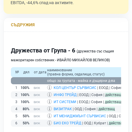
EBITDA, -44,6% спад на активите.
СЪДРУЖИЯ
Дружества от Група - 6
(дружества със същия
мажоритарен собственик - ИВАЙЛО МИХАЙЛОВ ВЕЛИКОВ)
наименование
№
дял
от дата
(правна форма, седалище, статус)
общо за групата - майка и дъщерни д-ва
1
100%
КОЛ ЦЕНТЪР СЪРВИСИС
| ЕООД | София |
дей
2
100%
ИНФО ТРЕЙД
| ЕООД | София |
действащ
3
100%
ИТ СИСТЕМИ
| ЕООД | София |
действащ
4
80%
ВИЗИТРАК
| ООД | София |
действащ
5
50%
ИТ МЕНИДЖМЪНТ СЪРВИСИС
| ООД | София 
6
50%
БИО ЕКО ТРЕЙД
| ООД | Кубрат |
действащ