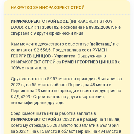
НАКРАТКО ЗА ИНФРАКОРЕКТ СТРОЙ
ИНФРАКОРЕКТ СТРОЙ ЕООД
(INFRAKOREKT STROY
EOOD), с ЕИК
113580102
, е основана на
09.02.2006 г.
и е
свързана с 9 други юридически лица.
Към момента дружеството е със статус "
действащ
" и с
капитал от € 2 556,5. Представлява се от
РУМЕН
ГЕОРГИЕВ ЦИНЦОВ - Управител
. Съдружници в
ИНФРАКОРЕКТ СТРОЙ са
РУМЕН ГЕОРГИЕВ ЦИНЦОВ
с
100%
от капитала.
Дружеството е на 5 957 място по приходи в България за
2022 г., на 55 място в област Перник, на 48 място в
Перник и на 23 място по приходи в своята индустрия по
КИД 4299 - Строителство на други съоръжения,
некласифицирани другаде.
Средномесечната нетна работна заплата в
ИНФРАКОРЕКТ СТРОЙ
за 2022 г. е в размер на 1188 лв,
което му отрежда 56 288 място по заплати в България
за 2022 г., на 615 място в област Перник, на 494 място в