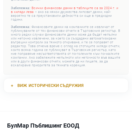
Забележка:
Всички финансови данни в таблиците са за 2024 г. и
в хиляди лева
– ако за някои дружества липсват данни, най-
вероятно те са преустановили дейността си още в предходни
години.
Забележка:
Финансовите данни на компаниите се извличат от
публикуваните от тях финансови отчети в Търговския регистър. В
много редки случаи финансовите данни може да бъдат непълни
или неточно извлечени, за което са създадени автоматизирани
вътрешни контроли за тяхното откриване, и те се поправят от
редактор. Това отнема време с оглед на стотиците хиляди отчети,
които всяка година се публикуват в Търговския регистър, като
ние поправяме несъответствията от по-големите към по-малките
компании. Ако забележите непълноти или неточности във вашите
или в други финансови отчети, можете да ни пишете, за да
ескалираме приоритета за тяхната корекция.
ВИЖ
ИСТОРИЧЕСКИ СЪДРУЖИЯ
БулМар Пъблишинг ЕООД