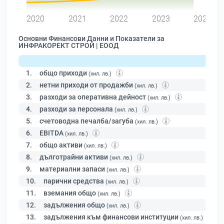
2020
2021
2022
2023
2024
Основни Финансови Данни и Показатели за
ИНФРАКОРЕКТ СТРОЙ | ЕООД
1.
общо приходи
(хил. лв.)
2.
нетни приходи от продажби
(хил. лв.)
3.
разходи за оперативна дейност
(хил. лв.)
4.
разходи за персонала
(хил. лв.)
5.
счетоводна печалба/загуба
(хил. лв.)
6.
EBITDA
(хил. лв.)
7.
общо активи
(хил. лв.)
8.
дълготрайни активи
(хил. лв.)
9.
материални запаси
(хил. лв.)
10.
парични средства
(хил. лв.)
11.
вземания общо
(хил. лв.)
12.
задължения общо
(хил. лв.)
13.
задължения към финансови институции
(хил. лв.)