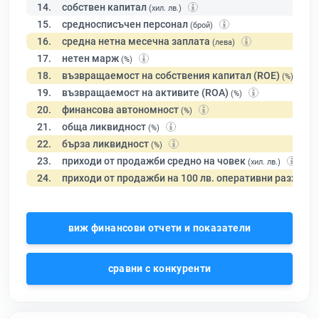
14.
собствен капитал
(хил. лв.)
15.
средносписъчен персонал
(брой)
16.
средна нетна месечна заплата
(лева)
17.
нетен марж
(%)
18.
възвращаемост на собствения капитал (ROE)
(%)
19.
възвращаемост на активите (ROA)
(%)
20.
финансова автономност
(%)
21.
обща ликвидност
(%)
22.
бърза ликвидност
(%)
23.
приходи от продажби средно на човек
(хил. лв.)
24.
приходи от продажби на 100 лв. оперативни разходи
виж финансови отчети и показатели
сравни с конкуренти