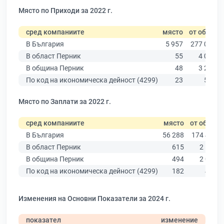
Място по Приходи за 2022 г.
сред компаниите
място
от общо
В България
5 957
277 019
В област Перник
55
4 027
В община Перник
48
3 209
По код на икономическа дейност (4299)
23
578
Място по Заплати за 2022 г.
сред компаниите
място
от общо
В България
56 288
174 403
В област Перник
615
2 595
В община Перник
494
2 078
По код на икономическа дейност (4299)
182
451
Изменения на Основни Показатели за 2024 г.
показател
изменение