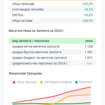
общо приходи
+22,4%
счетоводна печалба
+8,1%
EBITDA
+9,4%
общо активи
+38,9%
Месечни Нива на Заплати за 2024 г.
вид заплата / персонал
лева
средна нетна месечна заплата
1 188
средна брутна месечна заплата
1 531
среден бюджет за месечна заплата
1 821
средносписъчен персонал за 2024 г.
Финансови Трендове
общо приходи
счетоводна печалба
персонал
0