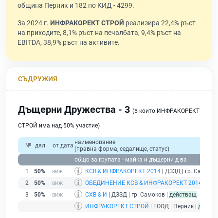
община Перник и 182 по КИД - 4299.
За 2024 г.
ИНФРАКОРЕКТ СТРОЙ
реализира 22,4% ръст
на приходите, 8,1% ръст на печалбата, 9,4% ръст на
EBITDA, 38,9% ръст на активите.
СЪДРУЖИЯ
Дъщерни Дружества - 3
(в които ИНФРАКОРЕКТ
СТРОЙ има над 50% участие)
наименование
№
дял
от дата
(правна форма, седалище, статус)
общо за групата - майка и дъщерни д-ва
1
50%
КСВ & ИНФРАКОРЕКТ 2014
| ДЗЗД | гр. Самоков
2
50%
ОБЕДИНЕНИЕ КСВ & ИНФРАКОРЕКТ 2014
| ДЗЗ
3
50%
СХВ & И
| ДЗЗД | гр. Самоков |
действащ
ИНФРАКОРЕКТ СТРОЙ
| ЕООД | Перник |
дейст