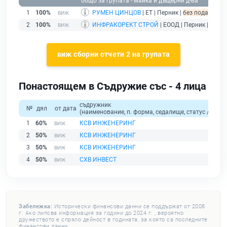
общо за групата - майка и дъщерни д-ва
1
100%
РУМЕН ЦИНЦОВ
| ЕТ | Перник |
без подаден фи
2
100%
ИНФРАКОРЕКТ СТРОЙ
| ЕООД | Перник |
дейс
виж сборни отчети 2 на групата
Понастоящем в Съдружие със - 4 лица
съдружник
№
дял
от дата
(наименование, п. форма, седалище, статус / физи
1
60%
КСВ ИНЖЕНЕРИНГ
2
50%
КСВ ИНЖЕНЕРИНГ
3
50%
КСВ ИНЖЕНЕРИНГ
4
50%
СХВ ИНВЕСТ
Забележка:
Исторически финансови данни се поддържат от 2008
г. Ако липсва информация за години до 2024 г. , вероятно
дружеството е спряло дейност в годината, за която са последните
финансови данни.