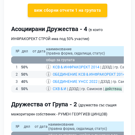
виж сборни отчети 1 на групата
Асоциирани Дружества - 4
(в които
ИНФРАКОРЕКТ СТРОЙ има под 50% участие)
наименование
№
дял
от дата
(правна форма, седалище, статус)
общо за групата
1
50%
КСВ & ИНФРАКОРЕКТ 2014
| ДЗЗД | гр. Самоков
2
50%
ОБЕДИНЕНИЕ КСВ & ИНФРАКОРЕКТ 2014
| ДЗЗ
3
40%
ОБЕДИНЕНИЕ УНСС 2022
| ДЗЗД | гр. Самоков 
4
50%
СХВ & И
| ДЗЗД | гр. Самоков |
действащ
Дружества от Група - 2
(дружества със същия
мажоритарен собственик - РУМЕН ГЕОРГИЕВ ЦИНЦОВ)
наименование
№
дял
от дата
(правна форма, седалище, статус)