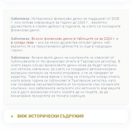
Забележка:
Исторически финансови данни се поддържат от 2008
г. Ако липсва информация за години до 2024 г. , вероятно
дружеството е спряло дейност в годината, за която са последните
финансови данни.
Забележка:
Всички финансови данни в таблиците са за 2024 г. и
в хиляди лева
– ако за някои дружества липсват данни, най-
вероятно те са преустановили дейността си още в предходни
години.
Забележка:
Финансовите данни на компаниите се извличат от
публикуваните от тях финансови отчети в Търговския регистър. В
много редки случаи финансовите данни може да бъдат непълни
или неточно извлечени, за което са създадени автоматизирани
вътрешни контроли за тяхното откриване, и те се поправят от
редактор. Това отнема време с оглед на стотиците хиляди отчети,
които всяка година се публикуват в Търговския регистър, като
ние поправяме несъответствията от по-големите към по-малките
компании. Ако забележите непълноти или неточности във вашите
или в други финансови отчети, можете да ни пишете, за да
ескалираме приоритета за тяхната корекция.
ВИЖ
ИСТОРИЧЕСКИ СЪДРУЖИЯ