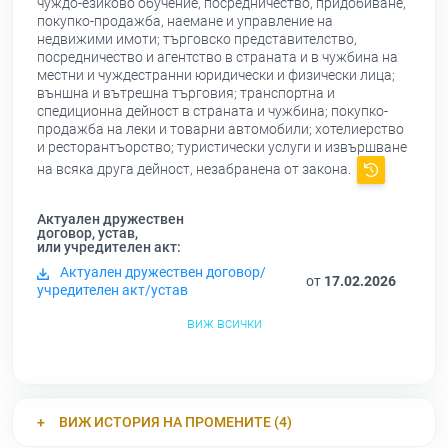
чуждо-езиково обучение, посредничество, придобиване,
покупко-продажба, наемане и управление на
недвижими имоти; търговско представителство,
посредничество и агентство в страната и в чужбина на
местни и чуждестранни юридически и физически лица;
външна и вътрешна търговия; транспортна и
спедиционна дейност в страната и чужбина; покупко-
продажба на леки и товарни автомобили; хотелиерство
и ресторантъорство; туристически услуги и извършване
на всяка друга дейност, незабранена от закона.
Актуален дружествен
договор, устав,
или учредителен акт:
Актуален дружествен договор/
от
17.02.2026
учредителен акт/устав
виж всички
ВИЖ ИСТОРИЯ НА ПРОМЕНИТЕ (4)