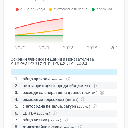
общо приходи
счетоводна печалба
персонал
0
2020
2021
2022
2023
2024
Основни Финансови Данни и Показатели за
ИНФРАСТРУКТУРНИ ПРОДУКТИ | ЕООД
1.
общо приходи
(хил. лв.)
2.
нетни приходи от продажби
(хил. лв.)
3.
разходи за оперативна дейност
(хил. лв.)
4.
разходи за персонала
(хил. лв.)
5.
счетоводна печалба/загуба
(хил. лв.)
6.
EBITDA
(хил. лв.)
7.
общо активи
(хил. лв.)
8.
дълготрайни активи
(хил. лв.)