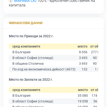
МАРИВА СЮ
100% - едноличен собственик на
капитала
ФИНАНСОВИ ДАННИ
Място по Приходи за 2022 г.
сред компаниите
място
от общо
В България
8 056
277 019
В област София (столица)
3 693
90 178
В община Столична
3 693
90 178
По код на икономическа дейност (4673)
132
1 350
Място по Заплати за 2022 г.
сред компаниите
място
от общо
В България
35 080
174 403
В област София (столица)
19 058
56 378