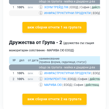
общо за групата - майка и дъщерни д-ва
1
100%
ХОУМ ТРЕЙД ПФ
| ЕООД | София |
действащ
ИНФРАСТРУКТУРНИ ПРОДУКТИ
| ЕООД | Соф
виж сборни отчети 1 на групата
Дружества от Група - 2
(дружества със същия
мажоритарен собственик - МАРИВА СЮ ЕООД)
наименование
№
дял
от дата
(правна форма, седалище, статус)
общо за групата - майка и дъщерни д-ва
1
100%
ИНФРАСТРУКТУРНИ ПРОДУКТИ
| ЕООД | Соф
2
100%
ХОУМ РЕНТ ПФ
| ЕООД | София |
действащ
МАРИВА СЮ
| ЕООД | София |
действащ
- друж
виж сборни отчети 2 на групата