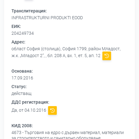
Транслитерация:
INFRASTRUKTURNI PRODUKTI EOOD
ЕИК:
204249734
Адрес:
област София (столица), София 1799, район Младост,
ж.к. „Младост 2”, , бл. 208 А, вх. 1, ет. 5, ап. 12
Основана:
17.09.2016
Статус:
действащ
ДДС регистрация:
Да, от 04.10.2016
КИД 2008:
4673 - Търговия на едро с дървен материал, материали
за строителството и санитарно оборудване