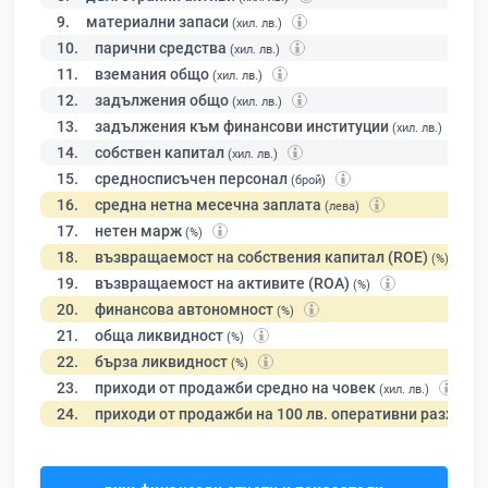
9.
материални запаси
(хил. лв.)
10.
парични средства
(хил. лв.)
11.
вземания общо
(хил. лв.)
12.
задължения общо
(хил. лв.)
13.
задължения към финансови институции
(хил. лв.)
14.
собствен капитал
(хил. лв.)
15.
средносписъчен персонал
(брой)
16.
средна нетна месечна заплата
(лева)
17.
нетен марж
(%)
18.
възвращаемост на собствения капитал (ROE)
(%)
19.
възвращаемост на активите (ROA)
(%)
20.
финансова автономност
(%)
21.
обща ликвидност
(%)
22.
бърза ликвидност
(%)
23.
приходи от продажби средно на човек
(хил. лв.)
24.
приходи от продажби на 100 лв. оперативни разходи