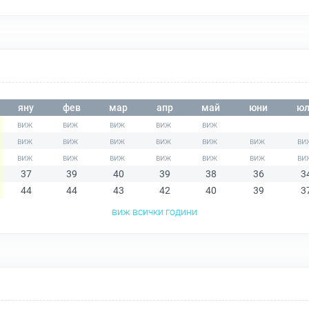
яну
фев
мар
апр
май
юни
юл
37
39
40
39
38
36
3
44
44
43
42
40
39
3
виж всички години