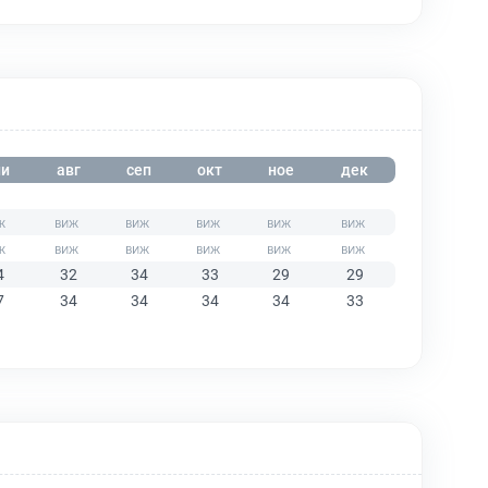
и
авг
сеп
окт
ное
дек
4
32
34
33
29
29
7
34
34
34
34
33