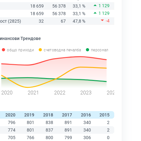
1 129
18 659
56 378
33,1 %
1 129
18 659
56 378
33,1 %
-4
ост (2825)
32
67
47,8 %
инансови Трендове
общо приходи
счетоводна печалба
персонал
2020
2021
2022
2023
2024
2020
2019
2018
2017
2016
2015