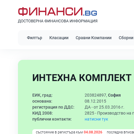
Филтър
Класации
Сравни Компании
Сборни
ИНТЕХНА КОМПЛЕКТ 
ЕИК, град:
203824897,
София
основана:
08.12.2015
регистрация по ДДС:
ДА - от 25.03.2016 г.
КИД 2008:
2825 -
Производство на 
публични контакти:
натисни тук
състояние в регистъра към
04.08.2026
последна вписа