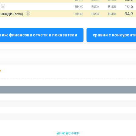
азходи
(лева)
виж финансови отчети и показатели
сравни с конкурент
Р
виж всички