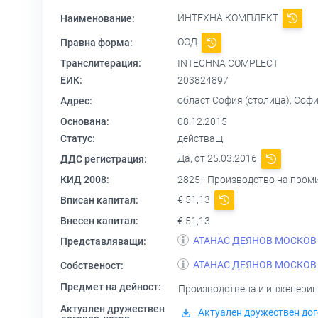
ИНТЕХНА КОМПЛЕКТ
Наименование:
ООД
Правна форма:
Транслитерация:
INTECHNA COMPLECT
ЕИК:
203824897
област София (столица), Софи
Адрес:
Основана:
08.12.2015
Статус:
действащ
Да, от 25.03.2016
ДДС регистрация:
КИД 2008:
2825 - Производство на пром
€ 51,13
Вписан капитал:
Внесен капитал:
€ 51,13
АТАНАС ДЕЯНОВ МОСКОВ
Представляващи:
АТАНАС ДЕЯНОВ МОСКОВ
Собственост:
Предмет на дейност:
Производствена и инженеринго
Актуален дружествен
Актуален дружествен дог