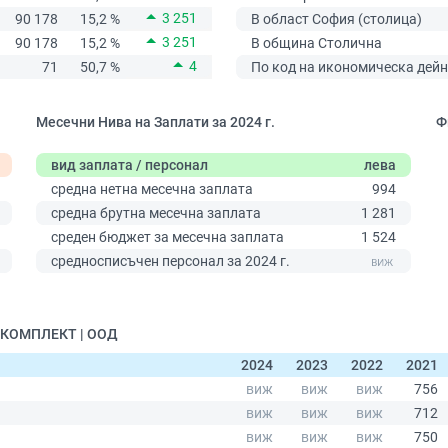
3 251
90 178
15,2 %
В област София (столица)
3 251
90 178
15,2 %
В община Столична
4
71
50,7 %
По код на икономическа дейн
Месечни Нива на Заплати за 2024 г.
Ф
вид заплата / персонал
лева
средна нетна месечна заплата
994
средна брутна месечна заплата
1 281
среден бюджет за месечна заплата
1 524
0
средносписъчен персонал за 2024 г.
А КОМПЛЕКТ | ООД
2024
2023
2022
2021