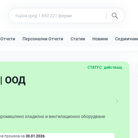
 Отчети
Персонални Отчети
Статии
Новини
Седмични
СТАТУС:
действащ
| ООД
промишлено хладилно и вентилационно оборудване
на промяна на
30.01.2026