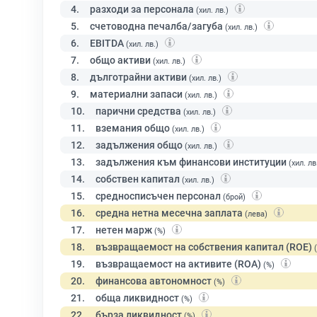
4.
разходи за персонала
(хил. лв.)
5.
счетоводна печалба/загуба
(хил. лв.)
6.
EBITDA
(хил. лв.)
7.
общо активи
(хил. лв.)
8.
дълготрайни активи
(хил. лв.)
9.
материални запаси
(хил. лв.)
10.
парични средства
(хил. лв.)
11.
вземания общо
(хил. лв.)
12.
задължения общо
(хил. лв.)
13.
задължения към финансови институции
(хил. лв
14.
собствен капитал
(хил. лв.)
15.
средносписъчен персонал
(брой)
16.
средна нетна месечна заплата
(лева)
17.
нетен марж
(%)
18.
възвращаемост на собствения капитал (ROE)
19.
възвращаемост на активите (ROA)
(%)
20.
финансова автономност
(%)
21.
обща ликвидност
(%)
22.
бърза ликвидност
(%)