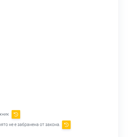
ужник
ято не е забранена от закона.