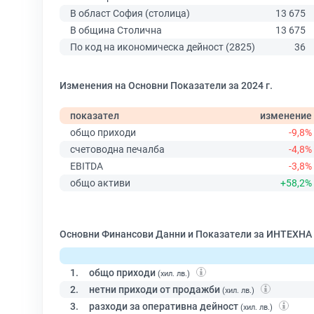
В област София (столица)
13 675
В община Столична
13 675
По код на икономическа дейност (2825)
36
Изменения на Основни Показатели за 2024 г.
показател
изменение
общо приходи
-9,8%
счетоводна печалба
-4,8%
EBITDA
-3,8%
общо активи
+58,2%
Основни Финансови Данни и Показатели за ИНТЕХН
1.
общо приходи
(хил. лв.)
2.
нетни приходи от продажби
(хил. лв.)
3.
разходи за оперативна дейност
(хил. лв.)