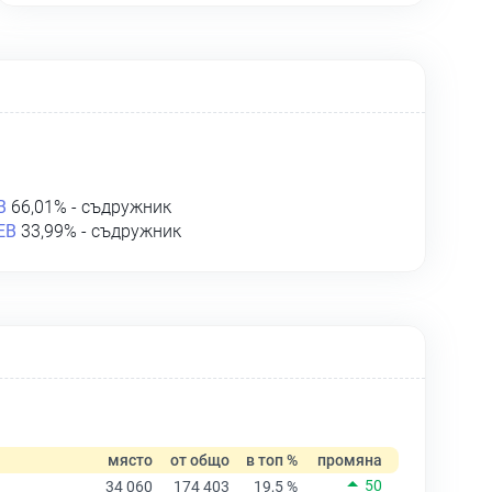
В
66,01% - съдружник
ЕВ
33,99% - съдружник
място
от общо
в топ %
промяна
50
34 060
174 403
19,5 %