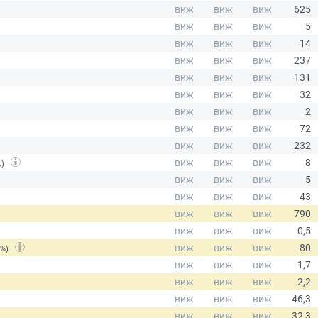
.)
(%)