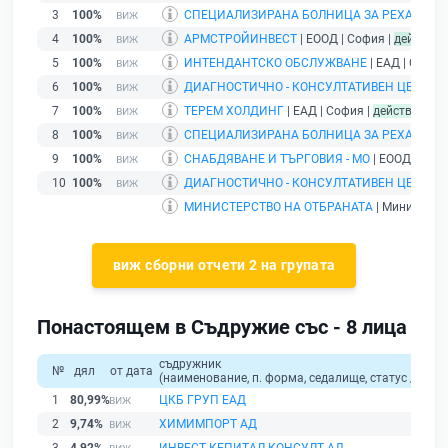
3
100%
СПЕЦИАЛИЗИРАНА БОЛНИЦА ЗА РЕХАБИЛИ
4
100%
АРМСТРОЙИНВЕСТ
| ЕООД | София |
действа
5
100%
ИНТЕНДАНТСКО ОБСЛУЖВАНЕ
| ЕАД | София
6
100%
ДИАГНОСТИЧНО - КОНСУЛТАТИВЕН ЦЕНТЪР
7
100%
ТЕРЕМ ХОЛДИНГ
| ЕАД | София |
действащ
8
100%
СПЕЦИАЛИЗИРАНА БОЛНИЦА ЗА РЕХАБИЛИТ
9
100%
СНАБДЯВАНЕ И ТЪРГОВИЯ - МО
| ЕООД | Соф
10
100%
ДИАГНОСТИЧНО - КОНСУЛТАТИВЕН ЦЕНТЪР 
МИНИСТЕРСТВО НА ОТБРАНАТА
| Министерст
виж сборни отчети 2 на групата
Понастоящем в Съдружие със - 8 лица
съдружник
№
дял
от дата
(наименование, п. форма, седалище, статус / физи
1
80,99%
ЦКБ ГРУП ЕАД
2
9,74%
ХИМИМПОРТ АД