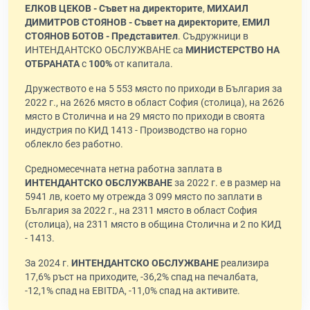
ЕЛКОВ ЦЕКОВ - Съвет на директорите
,
МИХАИЛ
ДИМИТРОВ СТОЯНОВ - Съвет на директорите
,
ЕМИЛ
СТОЯНОВ БОТОВ - Представител
. Съдружници в
ИНТЕНДАНТСКО ОБСЛУЖВАНЕ са
МИНИСТЕРСТВО НА
ОТБРАНАТА
с
100%
от капитала.
Дружеството е на 5 553 място по приходи в България за
2022 г., на 2626 място в област София (столица), на 2626
място в Столична и на 29 място по приходи в своята
индустрия по КИД 1413 - Производство на горно
облекло без работно.
Средномесечната нетна работна заплата в
ИНТЕНДАНТСКО ОБСЛУЖВАНЕ
за 2022 г. е в размер на
5941 лв, което му отрежда 3 099 място по заплати в
България за 2022 г., на 2311 място в област София
(столица), на 2311 място в община Столична и 2 по КИД
- 1413.
За 2024 г.
ИНТЕНДАНТСКО ОБСЛУЖВАНЕ
реализира
17,6% ръст на приходите, -36,2% спад на печалбата,
-12,1% спад на EBITDA, -11,0% спад на активите.