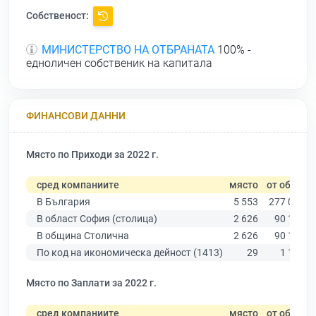
Собственост:
МИНИСТЕРСТВО НА ОТБРАНАТА
100% -
едноличен собственик на капитала
ФИНАНСОВИ ДАННИ
Място по Приходи за 2022 г.
сред компаниите
място
от общо
В България
5 553
277 019
В област София (столица)
2 626
90 178
В община Столична
2 626
90 178
По код на икономическа дейност (1413)
29
1 102
Място по Заплати за 2022 г.
сред компаниите
място
от общо