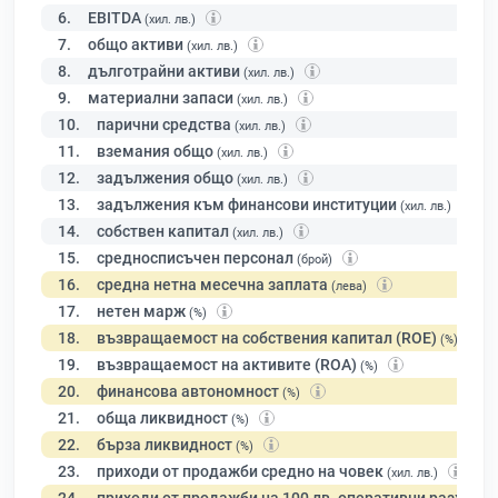
6.
EBITDA
(хил. лв.)
7.
общо активи
(хил. лв.)
8.
дълготрайни активи
(хил. лв.)
9.
материални запаси
(хил. лв.)
10.
парични средства
(хил. лв.)
11.
вземания общо
(хил. лв.)
12.
задължения общо
(хил. лв.)
13.
задължения към финансови институции
(хил. лв.)
14.
собствен капитал
(хил. лв.)
15.
средносписъчен персонал
(брой)
16.
средна нетна месечна заплата
(лева)
17.
нетен марж
(%)
18.
възвращаемост на собствения капитал (ROE)
(%)
19.
възвращаемост на активите (ROA)
(%)
20.
финансова автономност
(%)
21.
обща ликвидност
(%)
22.
бърза ликвидност
(%)
23.
приходи от продажби средно на човек
(хил. лв.)