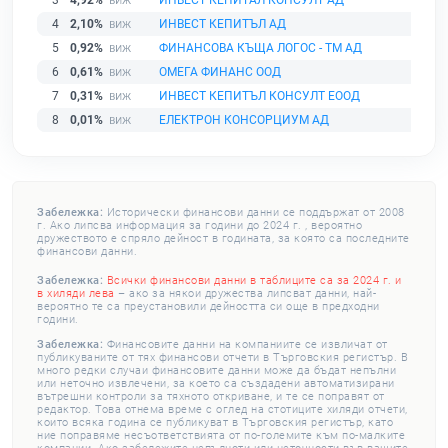
3
4,92%
ИНВЕСТ КЕПИТАЛ КОНСУЛТ АД
4
2,10%
ИНВЕСТ КЕПИТЪЛ АД
5
0,92%
ФИНАНСОВА КЪЩА ЛОГОС - ТМ АД
6
0,61%
ОМЕГА ФИНАНС ООД
7
0,31%
ИНВЕСТ КЕПИТЪЛ КОНСУЛТ ЕООД
8
0,01%
ЕЛЕКТРОН КОНСОРЦИУМ АД
Забележка:
Исторически финансови данни се поддържат от 2008
г. Ако липсва информация за години до 2024 г. , вероятно
дружеството е спряло дейност в годината, за която са последните
финансови данни.
Забележка:
Всички финансови данни в таблиците са за 2024 г. и
в хиляди лева
– ако за някои дружества липсват данни, най-
вероятно те са преустановили дейността си още в предходни
години.
Забележка:
Финансовите данни на компаниите се извличат от
публикуваните от тях финансови отчети в Търговския регистър. В
много редки случаи финансовите данни може да бъдат непълни
или неточно извлечени, за което са създадени автоматизирани
вътрешни контроли за тяхното откриване, и те се поправят от
редактор. Това отнема време с оглед на стотиците хиляди отчети,
които всяка година се публикуват в Търговския регистър, като
ние поправяме несъответствията от по-големите към по-малките