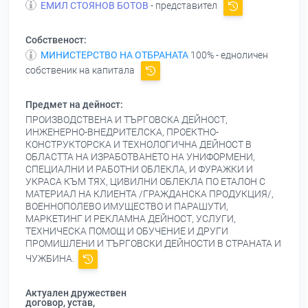
ЕМИЛ СТОЯНОВ БОТОВ
- представител
Собственост:
МИНИСТЕРСТВО НА ОТБРАНАТА
100% - едноличен
собственик на капитала
Предмет на дейност:
ПРОИЗВОДСТВЕНА И ТЪРГОВСКА ДЕЙНОСТ,
ИНЖЕНЕРНО-ВНЕДРИТЕЛСКА, ПРОЕКТНО-
КОНСТРУКТОРСКА И ТЕХНОЛОГИЧНА ДЕЙНОСТ В
ОБЛАСТТА НА ИЗРАБОТВАНЕТО НА УНИФОРМЕНИ,
СПЕЦИАЛНИ И РАБОТНИ ОБЛЕКЛА, И ФУРАЖКИ И
УКРАСА КЪМ ТЯХ, ЦИВИЛНИ ОБЛЕКЛА ПО ЕТАЛОН С
МАТЕРИАЛ НА КЛИЕНТА /ГРАЖДАНСКА ПРОДУКЦИЯ/,
ВОЕННОПОЛЕВО ИМУЩЕСТВО И ПАРАШУТИ,
МАРКЕТИНГ И РЕКЛАМНА ДЕЙНОСТ, УСЛУГИ,
ТЕХНИЧЕСКА ПОМОЩ И ОБУЧЕНИЕ И ДРУГИ
ПРОМИШЛЕНИ И ТЪРГОВСКИ ДЕЙНОСТИ В СТРАНАТА И
ЧУЖБИНА.
Актуален дружествен
договор, устав,