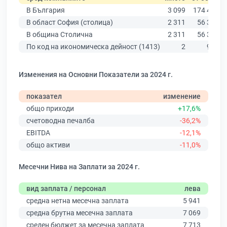
В България
3 099
174 403
В област София (столица)
2 311
56 378
В община Столична
2 311
56 378
По код на икономическа дейност (1413)
2
978
Изменения на Основни Показатели за 2024 г.
показател
изменение
общо приходи
+17,6%
счетоводна печалба
-36,2%
EBITDA
-12,1%
общо активи
-11,0%
Месечни Нива на Заплати за 2024 г.
вид заплата / персонал
лева
средна нетна месечна заплата
5 941
средна брутна месечна заплата
7 069
среден бюджет за месечна заплата
7 713