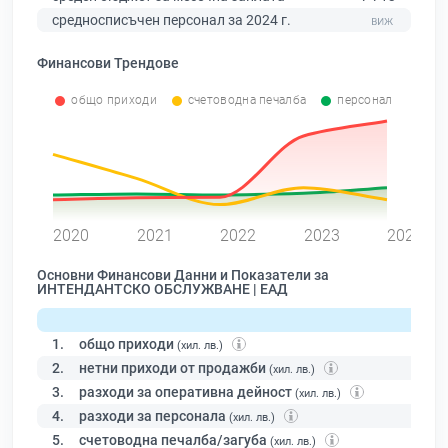
средносписъчен персонал за 2024 г.
Финансови Трендове
общо приходи
счетоводна печалба
персонал
0
2020
2021
2022
2023
2024
Основни Финансови Данни и Показатели за
ИНТЕНДАНТСКО ОБСЛУЖВАНЕ | ЕАД
1.
общо приходи
(хил. лв.)
2.
нетни приходи от продажби
(хил. лв.)
3.
разходи за оперативна дейност
(хил. лв.)
4.
разходи за персонала
(хил. лв.)
5.
счетоводна печалба/загуба
(хил. лв.)