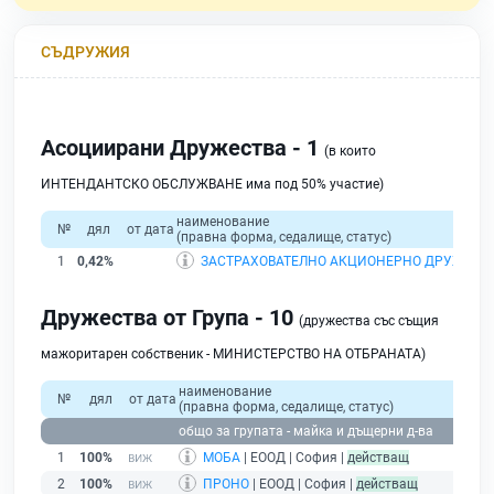
СЪДРУЖИЯ
Асоциирани Дружества - 1
(в които
ИНТЕНДАНТСКО ОБСЛУЖВАНЕ има под 50% участие)
наименование
№
дял
от дата
(правна форма, седалище, статус)
1
0,42%
ЗАСТРАХОВАТЕЛНО АКЦИОНЕРНО ДРУЖЕСТ
Дружества от Група - 10
(дружества със същия
мажоритарен собственик - МИНИСТЕРСТВО НА ОТБРАНАТА)
наименование
№
дял
от дата
(правна форма, седалище, статус)
общо за групата - майка и дъщерни д-ва
1
100%
МОБА
| ЕООД | София |
действащ
2
100%
ПРОНО
| ЕООД | София |
действащ