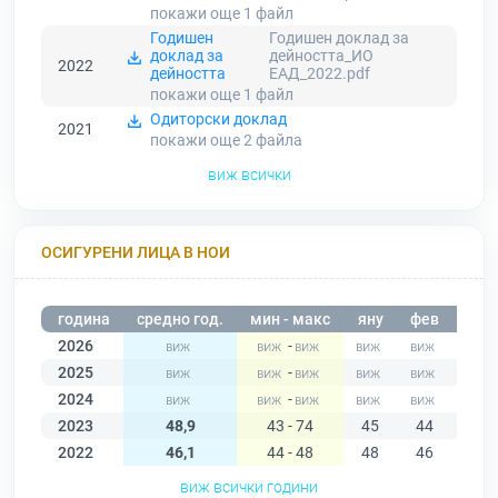
покажи още 1
файл
Годишен
Годишен доклад за
доклад за
дейността_ИО
2022
дейността
ЕАД_2022.pdf
покажи още 1
файл
Одиторски доклад
2021
покажи още 2
файла
виж всички
ОСИГУРЕНИ ЛИЦА В НОИ
година
средно год.
мин - макс
яну
фев
мар
2026
-
2025
-
2024
-
2023
48,9
43 - 74
45
44
43
2022
46,1
44 - 48
48
46
46
виж всички години