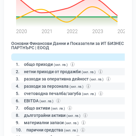
0
2020
2021
2022
2023
2024
Основни Финансови Данни и Показатели за ИТ БИЗНЕС
ПАРТНЪРС | ЕООД
1.
общо приходи
(хил. лв.)
2.
нетни приходи от продажби
(хил. лв.)
3.
разходи за оперативна дейност
(хил. лв.)
4.
разходи за персонала
(хил. лв.)
5.
счетоводна печалба/загуба
(хил. лв.)
6.
EBITDA
(хил. лв.)
7.
общо активи
(хил. лв.)
8.
дълготрайни активи
(хил. лв.)
9.
материални запаси
(хил. лв.)
10.
парични средства
(хил. лв.)