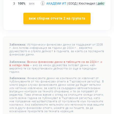
3
100%
АКАДЕМИ ИТ
| ЕООД | Кюстендил |
действащ
виж сборни отчети 2 на групата
Забележка:
Исторически финансови данни се поддържат от 2008
г. Ако липсва информация за години до 2024 г. , вероятно
дружеството е спряло дейност в годината, за която са последните
финансови данни.
Забележка:
Всички финансови данни в таблиците са за 2024 г. и
в хиляди лева
– ако за някои дружества липсват данни, най-
вероятно те са преустановили дейността си още в предходни
години.
Забележка:
Финансовите данни на компаниите се извличат от
публикуваните от тях финансови отчети в Търговския регистър. В
много редки случаи финансовите данни може да бъдат непълни
или неточно извлечени, за което са създадени автоматизирани
вътрешни контроли за тяхното откриване, и те се поправят от
редактор. Това отнема време с оглед на стотиците хиляди отчети,
които всяка година се публикуват в Търговския регистър, като
ние поправяме несъответствията от по-големите към по-малките
компании. Ако забележите непълноти или неточности във вашите
или в други финансови отчети, можете да ни пишете, за да
ескалираме приоритета за тяхната корекция.