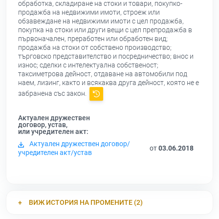
обработка, складиране на стоки и товари, покупко-
продажба на недвижими имоти, строеж или
обзавеждане на недвижими имоти с цел продажба,
покупка на стоки или други вещи с цел препродажба в
първоначален, преработен или обработен вид;
продажба на стоки от собствено производство;
търговско представителство и посредничество; внос и
износ; сделки с интелектуална собственост;
таксиметрова дейност, отдаване на автомобили под
наем, лизинг, както и всякаква друга дейност, която не е
забранена със закон.
Актуален дружествен
договор, устав,
или учредителен акт:
Актуален дружествен договор/
от
03.06.2018
учредителен акт/устав
ВИЖ ИСТОРИЯ НА ПРОМЕНИТЕ (2)