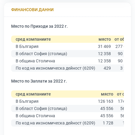
ФИНАНСОВИ ДАННИ
Място по Приходи за 2022 г.
сред компаниите
място
от общо
В България
31 469
277 019
В област София (столица)
12 358
90 178
В община Столична
12 358
90 178
По код на икономическа дейност (6209)
429
3 288
Място по Заплати за 2022 г.
сред компаниите
място
от общо
В България
126 163
174 403
В област София (столица)
45 556
56 378
В община Столична
45 556
56 378
По код на икономическа дейност (6209)
1 728
1 961