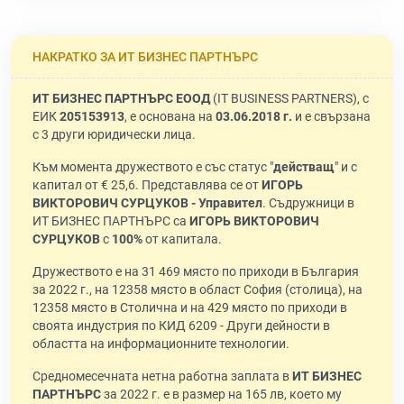
НАКРАТКО ЗА ИТ БИЗНЕС ПАРТНЪРС
ИТ БИЗНЕС ПАРТНЪРС ЕООД
(IT BUSINESS PARTNERS), с
ЕИК
205153913
, е основана на
03.06.2018 г.
и е свързана
с 3 други юридически лица.
Към момента дружеството е със статус "
действащ
" и с
капитал от € 25,6. Представлява се от
ИГОРЬ
ВИКТОРОВИЧ СУРЦУКОВ - Управител
. Съдружници в
ИТ БИЗНЕС ПАРТНЪРС са
ИГОРЬ ВИКТОРОВИЧ
СУРЦУКОВ
с
100%
от капитала.
Дружеството е на 31 469 място по приходи в България
за 2022 г., на 12358 място в област София (столица), на
12358 място в Столична и на 429 място по приходи в
своята индустрия по КИД 6209 - Други дейности в
областта на информационните технологии.
Средномесечната нетна работна заплата в
ИТ БИЗНЕС
ПАРТНЪРС
за 2022 г. е в размер на 165 лв, което му