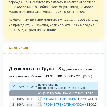
отрежда 126 163 място по заплати в България за 2022
г., на 45556 място в област София (столица), на 45556
място в община Столична и 1 728 по КИД - 6209.
За 2024 г.
ИТ БИЗНЕС ПАРТНЪРС
реализира -60,7% спад
на приходите, -73,9% спад на печалбата, -73,9% спад на
EBITDA, 7,3% ръст на активите.
СЪДРУЖИЯ
Дружества от Група - 3
(дружества със същия
мажоритарен собственик - ИГОРЬ ВИКТОРОВИЧ СУРЦУКОВ)
наименование
№
дял
от дата
(правна форма, седалище, статус)
общо за групата - майка и дъщерни д-ва
1
100%
ИТ БИЗНЕС ПАРТНЪРС
| ЕООД | София |
дейс
2
100%
ПРОФИТ ТРЕНД ТЕХНОЛОДЖИ
| ЕООД | София