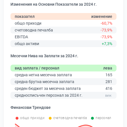
Изменения на Основни Показатели за 2024 г.
показател
изменение
общо приходи
-60,7%
счетоводна печалба
-73,9%
EBITDA
-73,9%
общо активи
+7,3%
Месечни Нива на Заплати за 2024 г.
вид заплата / персонал
лева
средна нетна месечна заплата
165
средна брутна месечна заплата
281
среден бюджет за месечна заплата
416
средносписъчен персонал за 2024 г.
Финансови Трендове
общо приходи
счетоводна печалба
персонал