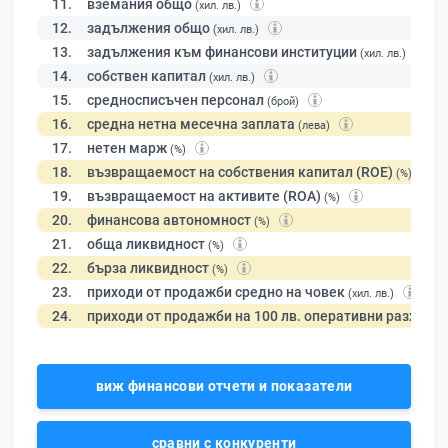
11.
вземания общо
(хил. лв.)
12.
задължения общо
(хил. лв.)
13.
задължения към финансови институции
(хил. лв.)
14.
собствен капитал
(хил. лв.)
15.
средносписъчен персонал
(брой)
16.
средна нетна месечна заплата
(лева)
17.
нетен марж
(%)
18.
възвращаемост на собствения капитал (ROE)
(%)
19.
възвращаемост на активите (ROA)
(%)
20.
финансова автономност
(%)
21.
обща ликвидност
(%)
22.
бърза ликвидност
(%)
23.
приходи от продажби средно на човек
(хил. лв.)
24.
приходи от продажби на 100 лв. оперативни разходи
виж финансови отчети и показатели
сравни с конкуренти