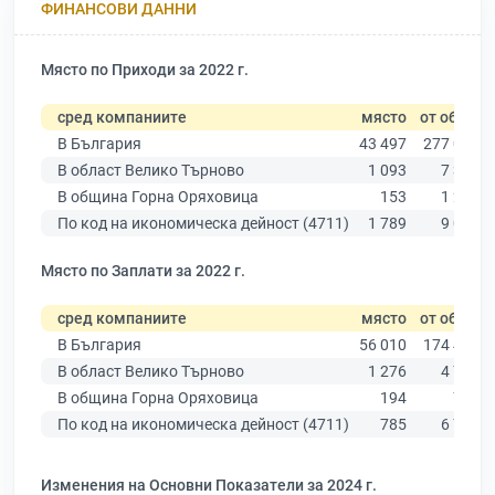
ФИНАНСОВИ ДАННИ
Място по Приходи за 2022 г.
сред компаниите
място
от общо
В България
43 497
277 019
В област Велико Търново
1 093
7 358
В община Горна Оряховица
153
1 205
По код на икономическа дейност (4711)
1 789
9 025
Място по Заплати за 2022 г.
сред компаниите
място
от общо
В България
56 010
174 403
В област Велико Търново
1 276
4 787
В община Горна Оряховица
194
770
По код на икономическа дейност (4711)
785
6 773
Изменения на Основни Показатели за 2024 г.