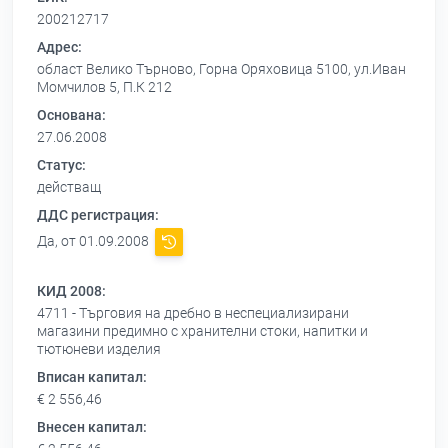
200212717
Адрес:
област Велико Търново, Горна Оряховица 5100, ул.Иван
Момчилов 5, П.К 212
Основана:
27.06.2008
Статус:
действащ
ДДС регистрация:
Да, от 01.09.2008
КИД 2008:
4711 - Търговия на дребно в неспециализирани
магазини предимно с хранителни стоки, напитки и
тютюневи изделия
Вписан капитал:
€ 2 556,46
Внесен капитал: