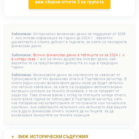
виж сборни отчети 2 на групата
Забележка:
Исторически финансови данни се поддържат от 2008
г. Ако липсва информация за години до 2024 г. , вероятно
дружеството е спряло дейност в годината, за която са последните
финансови данни.
Забележка:
Всички финансови данни в таблиците са за 2024 г. и
в хиляди лева
– ако за някои дружества липсват данни, най-
вероятно те са преустановили дейността си още в предходни
години.
Забележка:
Финансовите данни на компаниите се извличат от
публикуваните от тях финансови отчети в Търговския регистър. В
много редки случаи финансовите данни може да бъдат непълни
или неточно извлечени, за което са създадени автоматизирани
вътрешни контроли за тяхното откриване, и те се поправят от
редактор. Това отнема време с оглед на стотиците хиляди отчети,
които всяка година се публикуват в Търговския регистър, като
ние поправяме несъответствията от по-големите към по-малките
компании. Ако забележите непълноти или неточности във вашите
или в други финансови отчети, можете да ни пишете, за да
ескалираме приоритета за тяхната корекция.
ВИЖ
ИСТОРИЧЕСКИ СЪДРУЖИЯ