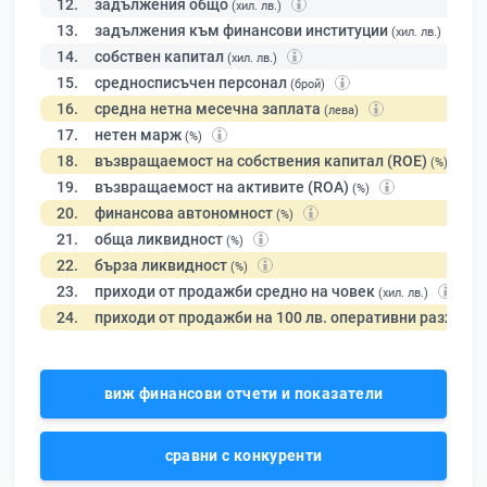
12.
задължения общо
(хил. лв.)
13.
задължения към финансови институции
(хил. лв.)
14.
собствен капитал
(хил. лв.)
15.
средносписъчен персонал
(брой)
16.
средна нетна месечна заплата
(лева)
17.
нетен марж
(%)
18.
възвращаемост на собствения капитал (ROE)
(%)
19.
възвращаемост на активите (ROA)
(%)
20.
финансова автономност
(%)
21.
обща ликвидност
(%)
22.
бърза ликвидност
(%)
23.
приходи от продажби средно на човек
(хил. лв.)
24.
приходи от продажби на 100 лв. оперативни разходи
виж финансови отчети и показатели
сравни с конкуренти