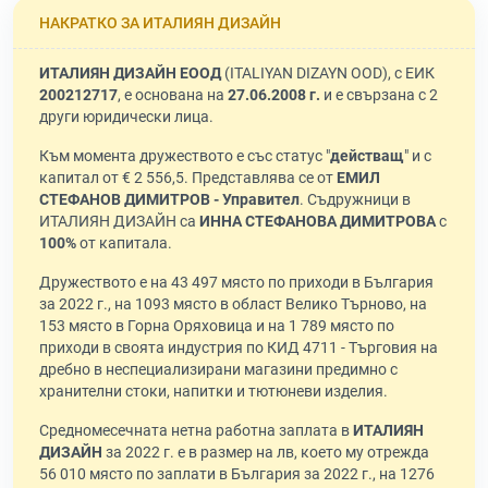
НАКРАТКО ЗА ИТАЛИЯН ДИЗАЙН
ИТАЛИЯН ДИЗАЙН ЕООД
(ITALIYAN DIZAYN OOD), с ЕИК
200212717
, е основана на
27.06.2008 г.
и е свързана с 2
други юридически лица.
Към момента дружеството е със статус "
действащ
" и с
капитал от € 2 556,5. Представлява се от
ЕМИЛ
СТЕФАНОВ ДИМИТРОВ - Управител
. Съдружници в
ИТАЛИЯН ДИЗАЙН са
ИННА СТЕФАНОВА ДИМИТРОВА
с
100%
от капитала.
Дружеството е на 43 497 място по приходи в България
за 2022 г., на 1093 място в област Велико Търново, на
153 място в Горна Оряховица и на 1 789 място по
приходи в своята индустрия по КИД 4711 - Търговия на
дребно в неспециализирани магазини предимно с
хранителни стоки, напитки и тютюневи изделия.
Средномесечната нетна работна заплата в
ИТАЛИЯН
ДИЗАЙН
за 2022 г. е в размер на лв, което му отрежда
56 010 място по заплати в България за 2022 г., на 1276