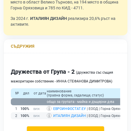
място в област Велико Търново, на 194 място в община
Горна Оряховица и 785 по КИД - 4711.
За 2024 г.
ИТАЛИЯН ДИЗАЙН
реализира 20,6% ръст на
активите.
СЪДРУЖИЯ
Дружества от Група - 2
(дружества със същия
мажоритарен собственик - ИННА СТЕФАНОВА ДИМИТРОВА)
наименование
№
дял
от дата
(правна форма, седалище, статус)
общо за групата - майка и дъщерни д-ва
1
100%
ЕВРОИНФОСТАТ.ЕУ
| ЕООД | Горна Оряховица 
2
100%
ИТАЛИЯН ДИЗАЙН
| ЕООД | Горна Оряховица 