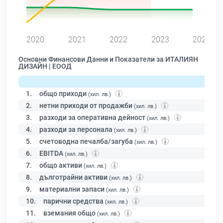
0
2020
2021
2022
2023
2024
Основни Финансови Данни и Показатели за ИТАЛИЯН
ДИЗАЙН | ЕООД
1.
общо приходи
(хил. лв.)
2.
нетни приходи от продажби
(хил. лв.)
3.
разходи за оперативна дейност
(хил. лв.)
4.
разходи за персонала
(хил. лв.)
5.
счетоводна печалба/загуба
(хил. лв.)
6.
EBITDA
(хил. лв.)
7.
общо активи
(хил. лв.)
8.
дълготрайни активи
(хил. лв.)
9.
материални запаси
(хил. лв.)
10.
парични средства
(хил. лв.)
11.
вземания общо
(хил. лв.)